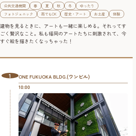
公共交通機関
春
夏
秋
冬
ゆったり
フォトジェニック
雨でもOK
歴史・アート
お土産
体験
建物を見るときに、アートも一緒に楽しめる。それってす
ごく贅沢なこと。私も福岡のアートたちに刺激されて、今
すぐ絵を描きたくなっちゃった！
1
ONE FUKUOKA BLDG.(ワンビル)
10:00