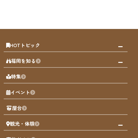
HOTトピック
みんなの旅行記
福岡を知る
天神エリア
福岡の見どころ
特集
博多旧市街
福岡の魅力
福岡城
イベント
観光カレンダー
歴史・文化
観光PR動画
屋台
まち歩き
観光・体験
福岡グルメ
福岡の祭り
観る・遊ぶ