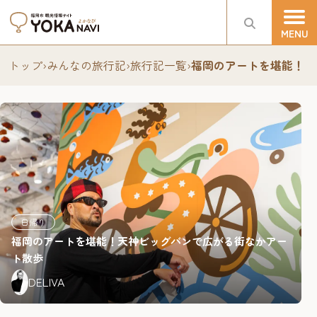
トップ
›
みんなの旅行記
›
旅行記一覧
›
福岡のアートを堪能！天
日帰り
福岡のアートを堪能！天神ビッグバンで広がる街なかアー
ト散歩
DELIVA