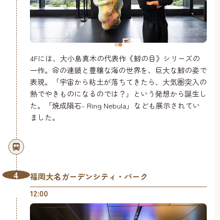
4Fには、大小島真木の代表作《鯨の目》シリーズの
一作。命の連鎖と豊穣な海の世界を、巨大な鯨の姿で
表現。「宇宙から粘土が落ちてきたら、大気圏突入の
熱でやきものになるのでは？」という発想から誕生し
た。「焼成隕石- Ring Nebula」なども展示されてい
ました。
4
福岡大名ガーデンシティ・パーク
12:00