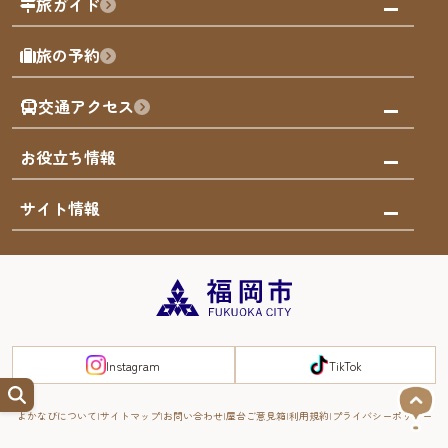
旅ガイド
屋台
福岡を楽しむ
モデルコース
旅の予約
買う
福岡のアート
AIおまかせコース
体験
福岡のナイトタイム
交通アクセス
オリジナルプラン
泊まる
福岡の歴史・文化
みんなの旅行記
市内交通ガイド
お役立ち情報
サステナブルツーリズム
お得なチケット
福岡検定
お知らせ
サイト情報
よかなび音声ガイド
災害情報
まち歩き・体験プログラム掲載申込
重要なお知らせ
福岡のエリア
お得なチケット
観光案内所一覧
エリアガイド
観光案内所一覧
緊急時の連絡先
博多旧市街
宿泊税
Instagram
TikTok
FUKUOKA EAST&WEST COAST
スマートトラベルガイド
福岡城・鴻臚館
よかなびについて
サイトマップ
お問い合わせ
屋台ご意見箱
利用規約
プライバシーポリシー
RIVER FRONT