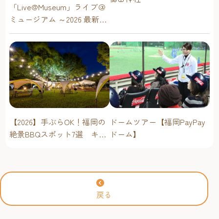
「Live@Museum」ライブ＠
ミュージアム ～2026 最新イ
ベントスケジュール！【福
岡アジア美術館】
ドームツアー【福岡PayPay
【2026】手ぶらOK！福岡の
ドーム】
絶景BBQスポット7選 キャ
ンプ場・海辺・公園で手軽
に楽しむ
戻る