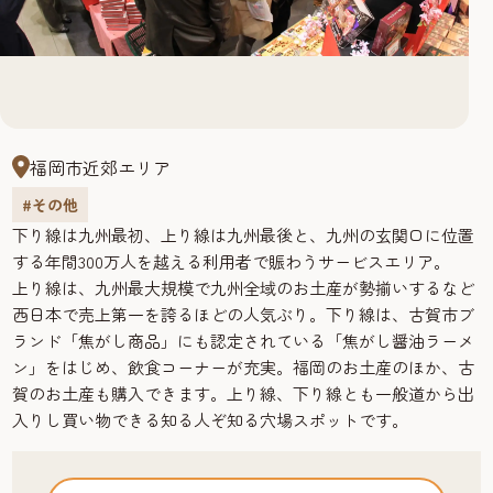
福岡市近郊エリア
#その他
下り線は九州最初、上り線は九州最後と、九州の玄関口に位置
する年間300万人を越える利用者で賑わうサービスエリア。
上り線は、九州最大規模で九州全域のお土産が勢揃いするなど
西日本で売上第一を誇るほどの人気ぶり。下り線は、古賀市ブ
ランド「焦がし商品」にも認定されている「焦がし醤油ラーメ
ン」をはじめ、飲食コーナーが充実。福岡のお土産のほか、古
賀のお土産も購入できます。上り線、下り線とも一般道から出
入りし買い物できる知る人ぞ知る穴場スポットです。