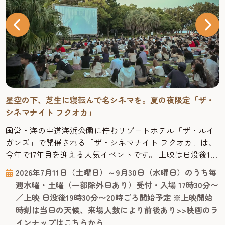
星空の下、芝生に寝転んで名シネマを。夏の夜限定「ザ・
シネマナイト フクオカ」
国営・海の中道海浜公園に佇むリゾートホテル「ザ・ルイ
ガンズ」で開催される「ザ・シネマナイト フクオカ」は、
今年で17年目を迎える人気イベントです。 上映は日没後19
時30分〜20時ごろスタートするので、日中の観光を終えた
2026年7月11日（土曜日）～9月30日（水曜日）のうち毎
あとも楽しめます。ジャンルはハリウッド映画からお子様
週水曜・土曜（一部除外日あり）受付・入場 17時30分〜
が楽しめる映画まで幅広く、字幕・吹替の両方が楽しめる
／上映 日没後19時30分〜20時ごろ開始予定 ※上映開始
回もあり、旅行者でも気軽に立ち寄れます。上映作品のラ
時刻は当日の天候、来場人数により前後あり>>映画のラ
インナップは、ルイ...
インナップはこちらから