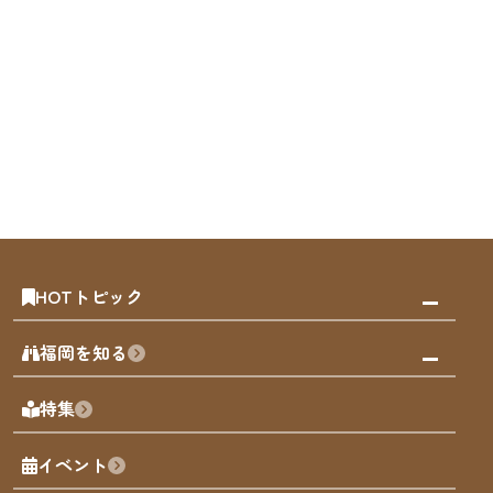
HOTトピック
みんなの旅行記
福岡を知る
天神エリア
福岡の見どころ
特集
博多旧市街
福岡の魅力
福岡城
イベント
観光カレンダー
歴史・文化