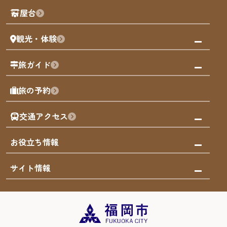
観光PR動画
屋台
まち歩き
観光・体験
福岡グルメ
福岡の祭り
観る・遊ぶ
旅ガイド
屋台
福岡を楽しむ
モデルコース
旅の予約
買う
福岡のアート
AIおまかせコース
体験
福岡のナイトタイム
交通アクセス
オリジナルプラン
泊まる
福岡の歴史・文化
みんなの旅行記
市内交通ガイド
お役立ち情報
サステナブルツーリズム
お得なチケット
福岡検定
お知らせ
サイト情報
よかなび音声ガイド
災害情報
まち歩き・体験プログラム掲載申込
重要なお知らせ
福岡のエリア
お得なチケット
観光案内所一覧
エリアガイド
観光案内所一覧