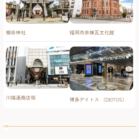
櫛田神社
福岡市赤煉瓦文化館
川端通商店街
博多デイトス （DEITOS）
PR