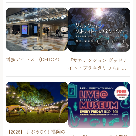
博多デイトス （DEITOS）
『サカナクション グッドナ
イト・プラネタリウム』が
今年も上映決定！【福岡市
科学館 ドームシアター】
2026年
【2026】手ぶらOK！福岡の