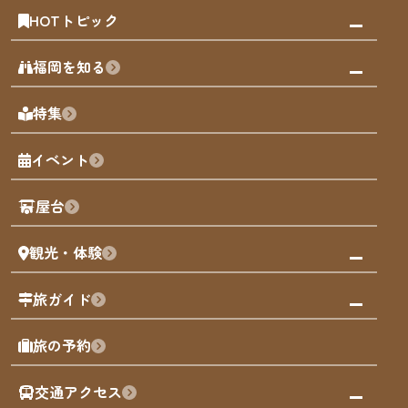
HOTトピック
みんなの旅行記
福岡を知る
天神エリア
福岡の見どころ
特集
博多旧市街
福岡の魅力
福岡城
イベント
観光カレンダー
歴史・文化
観光PR動画
屋台
まち歩き
観光・体験
福岡グルメ
福岡の祭り
観る・遊ぶ
旅ガイド
屋台
福岡を楽しむ
モデルコース
旅の予約
買う
福岡のアート
AIおまかせコース
体験
福岡のナイトタイム
交通アクセス
オリジナルプラン