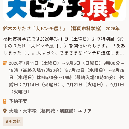
鈴木のりたけ「大ピンチ展！」【福岡市科学館】 2026年
福岡市科学館では2026年7月11日（土曜日）より特別展〈鈴
木のりたけ「大ピンチ展 ！」〉を開催いたします。 「ああ
しまった ！」。人は日々、さまざまなピンチに遭遇しま
す。絵本作家の鈴木のりたけが息子の大ピンチからヒント
2026年7月11日（土曜日）～9月6日（日曜日）9時30分～
を得て作った絵本シリーズ『大ピンチずかん』（小学館）
18時（最終入場17時30分）※7月22日（水曜日）～8月26
は、多くの共感を呼び大ベストセラーとなりました。2025
日（水曜日）は9時30分～19時（最終入場18時30分） 休
年4月には最新刊『大ピンチずかん3』が出版され、勢いが
館日：7月14日（火曜日）、7月21日（火曜日）、9月1日
止まりません...
（火曜日）
予約不要
大濠・六本松（福岡城・鴻臚館）エリア
#その他