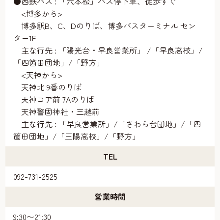
●西鉄バス : 「六本松」バス停下車、徒歩すぐ
<博多から>
博多駅B、C、Dのりば、博多バスターミナル セン
ター1F
主な行先 : 「陽光台・早良営業所」 /「早良高校」/
「四箇田団地」/「野方」
<天神から>
天神北 9番のりば
天神コア前 7Aのりば
天神警固神社・三越前
主な行先 : 「早良営業所」/「さわら台団地」/「四
箇田団地」/「三陽高校」/「野方」
TEL
092-731-2525
営業時間
9:30〜21:30