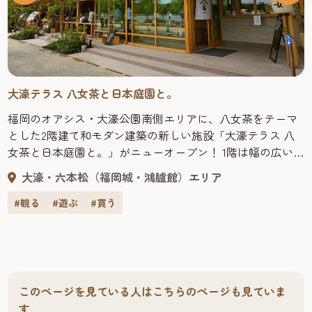
大濠テラス 八女茶と日本庭園と。
福岡のオアシス・大濠公園南側エリアに、八女茶をテーマ
とした2階建て和モダン建築の新しい施設「大濠テラス 八
女茶と日本庭園と。」がニューオープン！ 1階は幅の広い大
きなテラス窓一面、開放感のあるナチュラルなカフェ空間
大濠・六本松（福岡城・鴻臚館）エリア
です。八女茶を中心に福岡県各地域から届けられる旬な具
材を厳選し、様々なメニューを楽しめるカフェもありま
#観る
#遊ぶ
#買う
す。レンタル着物店も併設していますので、レンタル着物
を着て日本庭園や大濠公園に散策や写真撮影など。 2階は
レンタルスペースになり、杉で造られたテーブルと椅子な
ど、ふんだんに木材を使われている落ち着く空間です。二
人だけでもレンタルできますので、友人や家族、小人数の
このページを見ている人はこちらのページも見ていま
集まりはちょうどいい感じです。
す