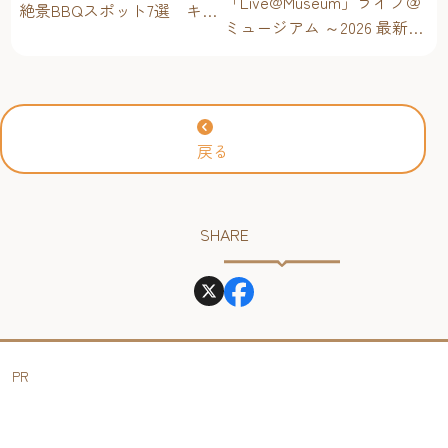
「Live@Museum」ライブ＠
絶景BBQスポット7選 キャ
ミュージアム ～2026 最新イ
ンプ場・海辺・公園で手軽
ベントスケジュール！【福
に楽しむ
岡アジア美術館】
戻る
SHARE
PR