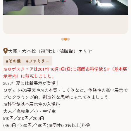
大濠・六本松（福岡城・鴻臚館）エリア
#その他
#ファミリー
※ロボスクエアは2017年10月1日(日)に福岡市科学館５F（基本展
示室内）に移転しました。
2023年夏には新展示が登場！
ロボットの3要素やAIの本質・しくみなど、体験性の高い展示で
プログラミング的、創造的な思考にふれてみましょう。
※科学館基本展示室の入場料
大人／高校生／小・中学生
510円／310円／200円
(460円／280円／180円)※団体(30名以上)料金