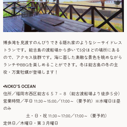
博多湾を見渡すのんびりできる隠れ家のようなシーサイドレス
トランです。能古島の渡船場から歩いて5分ほどの場所にある
ので、アクセス抜群です。海に面した素敵な景色を眺めながら
ランチやBBQを楽しめることができす。冬は能古島の冬の主
役・万葉牡蠣が登場します！
▪NOKO’S OCEAN
住所／福岡市西区能古６５７－８（能古渡船場より徒歩５分）
営業時間／平日 11:30～15:00／17:00～（要予約）※水曜日は昼
のみ
土・日・祝 11:30～17:00／17:00～（要予約）
定休日／木曜日・第３月曜日