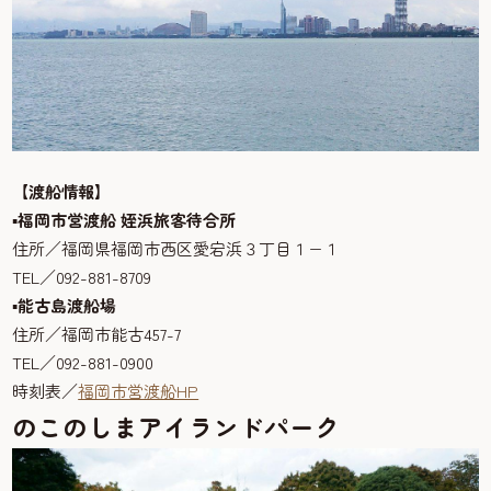
【渡船情報】
▪福岡市営渡船 姪浜旅客待合所
住所／福岡県福岡市西区愛宕浜３丁目１−１
TEL／092-881-8709
▪能古島渡船場
住所／福岡市能古457-7
TEL／092-881-0900
時刻表／
福岡市営渡船HP
のこのしまアイランドパーク