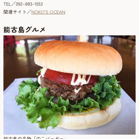
TEL／092–883-1553
関連サイト／
NOKO’S OCEAN
能古島グルメ
能古島の名物「のこバーガー」