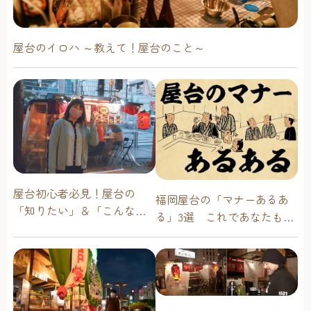
屋台のイロハ ～教えて！屋台のこと～
屋台初心者必見！屋台の
福岡屋台の「マナーあるあ
「知りたい」＆「こんな時
る」3選 これであなたも屋
どうしたらいい？」その疑
台通！
問に答えます！