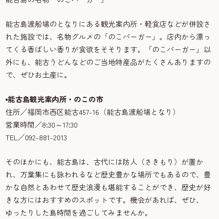
能古島渡船場のとなりにある観光案内所・軽食店などが併設さ
れた施設では、名物グルメの「のこバーガー」。店内から漂っ
てくる香ばしい香りが食欲をそそります。「のこバーガー」以
外にも、能古うどんなどのご当地特産品がたくさんありますの
で、ぜひお土産に。
▪能古島観光案内所・のこの市
住所／福岡市西区能古457-16（能古島渡船場となり）
営業時間／8:30～17:30
TEL／092-881-2013
そのほかにも、能古島は、古代には防人（さきもり）が置か
れ、万葉集にも詠われるなど歴史豊かな場所でもあるので、豊
かな自然とあわせて歴史浪漫も堪能することができ、歴史が好
きな方にはおすすめのスポットです。機会があれば、ぜひ、
ゆったりした島時間を過ごしてみませんか。