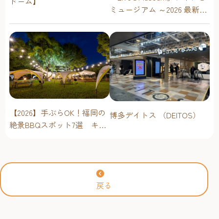
ドーム】
ミュージアム ～2026 最新イ
ベントスケジュール！【福
岡アジア美術館】
【2026】手ぶらOK！福岡の
博多デイトス （DEITOS）
絶景BBQスポット7選 キャ
ンプ場・海辺・公園で手軽
に楽しむ
戻る