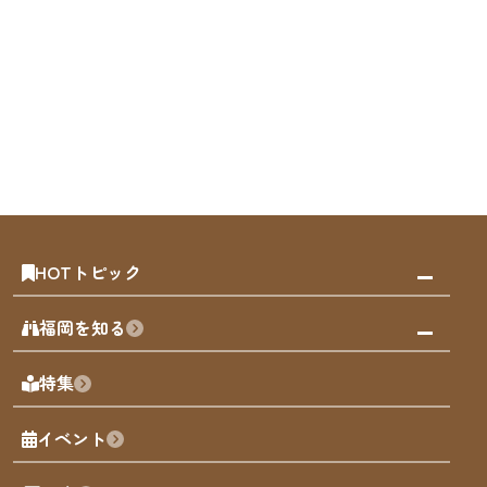
HOTトピック
みんなの旅行記
福岡を知る
天神エリア
福岡の見どころ
特集
博多旧市街
福岡の魅力
福岡城
イベント
観光カレンダー
歴史・文化
観光PR動画