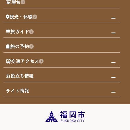
屋台
まち歩き
観光・体験
福岡グルメ
福岡の祭り
観る・遊ぶ
旅ガイド
屋台
福岡を楽しむ
モデルコース
旅の予約
買う
福岡のアート
AIおまかせコース
体験
福岡のナイトタイム
交通アクセス
オリジナルプラン
泊まる
福岡の歴史・文化
みんなの旅行記
市内交通ガイド
お役立ち情報
サステナブルツーリズム
お得なチケット
福岡検定
お知らせ
サイト情報
よかなび音声ガイド
災害情報
まち歩き・体験プログラム掲載申込
重要なお知らせ
福岡のエリア
お得なチケット
観光案内所一覧
エリアガイド
観光案内所一覧
緊急時の連絡先
博多旧市街