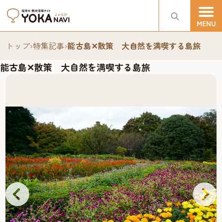
トップ
›
特集記事
›
能古島✕散策 大自然を満喫する島旅
能古島✕散策 大自然を満喫する島旅