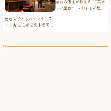
屋台の店主が教える！“美味
しい屋台” ～おすすめ屋台
グルメ編～
屋台は子どものワンダーラ
ンド★ 初心者必見！福岡博
多・子連れ屋台のススメ
PR