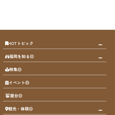
HOTトピック
みんなの旅行記
福岡を知る
天神エリア
福岡の見どころ
特集
博多旧市街
福岡の魅力
福岡城
イベント
観光カレンダー
歴史・文化
観光PR動画
屋台
まち歩き
観光・体験
福岡グルメ