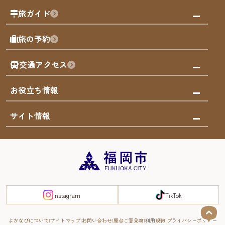
福岡の祭り
観る・遊ぶ
旅ガイド
屋台
福岡を楽しむ
モデルコース
旅の予約
買う
福岡のアート
AIおまかせコース
体験
福岡のナイトタイム
交通アクセス
オリジナルプラン
泊まる
福岡の歴史・文化
みんなの旅行記
市内交通ガイド
お役立ち情報
サステナブルツーリズム
お得なチケット
福岡検定
お知らせ
サイト情報
よかなび音声ガイド
災害情報
まち歩き・体験プログラム掲載申込
重要なお知らせ
福岡のエリア
お得なチケット
観光案内所一覧
エリアガイド
観光案内所一覧
緊急時の連絡先
博多旧市街
宿泊税
Instagram
TikTok
FUKUOKA EAST&WEST COAST
スマートトラベルガイド
福岡城・鴻臚館
よかなびについて
サイトマップ
お問い合わせ
屋台ご意見箱
利用規約
プライバシーポリシー