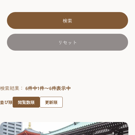
検索
リセット
検索結果：
6件中1件〜6件表示中
閲覧数順
更新順
並び順