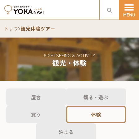
トップ
›
観光体験ツアー
SIGHTSEEING & ACTIVITY
観光・体験
屋台
観る・遊ぶ
買う
体験
泊まる