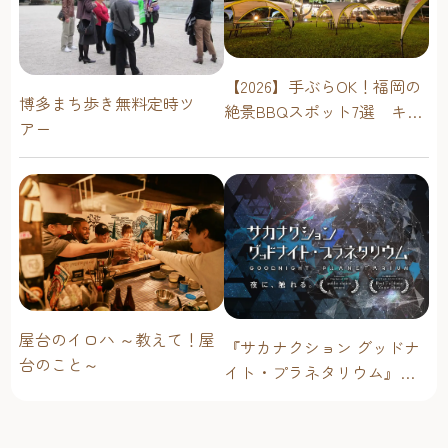
【2026】手ぶらOK！福岡の
博多まち歩き無料定時ツ
絶景BBQスポット7選 キャ
アー
ンプ場・海辺・公園で手軽
に楽しむ
屋台のイロハ ～教えて！屋
『サカナクション グッドナ
台のこと～
イト・プラネタリウム』が
今年も上映決定！【福岡市
科学館 ドームシアター】
2026年