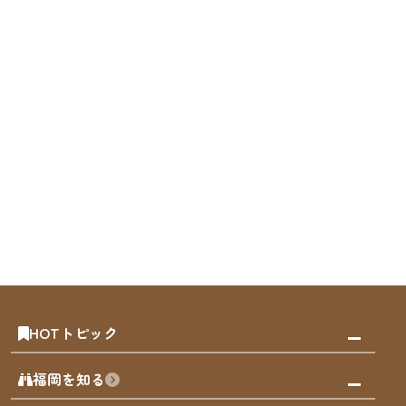
HOTトピック
みんなの旅行記
福岡を知る
天神エリア