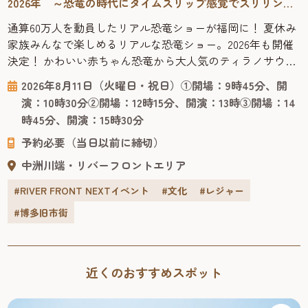
2026年 ～恐竜の時代にタイムスリップ感覚でスリリング
に学べる！
通算60万人を動員したリアル恐竜ショーが福岡に！ 夏休み
家族みんなで楽しめるリアルな恐竜ショー。2026年も開催
決定！ かわいい赤ちゃん恐竜から大人気のティラノサウル
スまで登場する、オーストラリアからやってきたリアル恐
2026年8月11日（火曜日・祝日）①開場：9時45分、開
竜ショー「恐竜パーク」は、恐竜が生きていた時代にタイ
演：10時30分②開場：12時15分、開演：13時③開場：14
ムスリップした感覚で楽しくスリリングに学べる、ファミ
時45分、開演：15時30分
リー向けのパフォーマンスショー。 客席で観るだけでな
予約必要（当日以前に締切）
く、ラッキーなお客様...
中洲川端・リバーフロントエリア
#RIVER FRONT NEXTイベント
#文化
#レジャー
#博多旧市街
近くのおすすめスポット