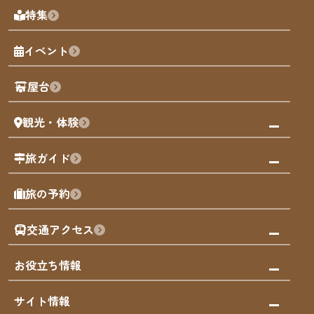
福岡の見どころ
特集
博多旧市街
福岡の魅力
福岡城
イベント
観光カレンダー
歴史・文化
観光PR動画
屋台
まち歩き
観光・体験
福岡グルメ
福岡の祭り
観る・遊ぶ
旅ガイド
屋台
福岡を楽しむ
モデルコース
旅の予約
買う
福岡のアート
AIおまかせコース
体験
福岡のナイトタイム
交通アクセス
オリジナルプラン
泊まる
福岡の歴史・文化
みんなの旅行記
市内交通ガイド
お役立ち情報
サステナブルツーリズム
お得なチケット
福岡検定
お知らせ
サイト情報