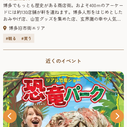
博多でもっとも歴史がある商店街。およそ400ｍのアーケー
ドには約130店舗が軒を連ねます。博多人形をはじめとした
おみやげ店、山笠グッズを集めた店、玄界灘の幸や人気
ラーメン店もあり、博多散策の定番スポット。金・土・日
博多旧市街エリア
曜やイベント時には、商店街の中にあるイベント広場で名
#観る
#買う
物の川端ぜんざいも味わえます。夕方5時には完売するた
め、早めに行くのがオススメ！
近くのイベント