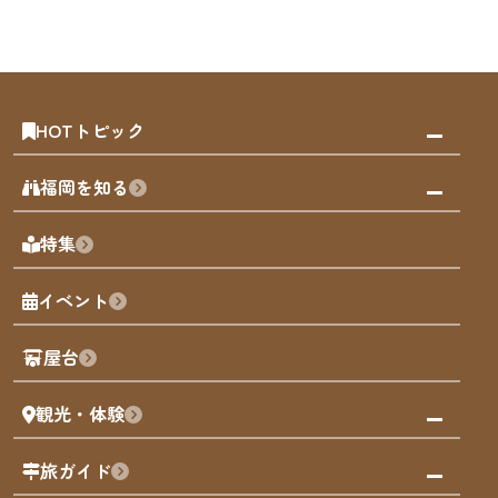
HOTトピック
みんなの旅行記
福岡を知る
天神エリア
福岡の見どころ
特集
博多旧市街
福岡の魅力
福岡城
イベント
観光カレンダー
歴史・文化
観光PR動画
屋台
まち歩き
観光・体験
福岡グルメ
福岡の祭り
観る・遊ぶ
旅ガイド
屋台