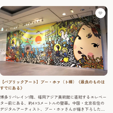
【パブリックアート】ブー・ホァ（ト樺）《最良のものは
すでにある》
博多リバレイン1階、福岡アジア美術館に直結するエレベー
ター前にある、約4×9メートルの壁画。中国・北京在住の
デジタルアーティスト、ブー・ホァさんが描き下ろした原