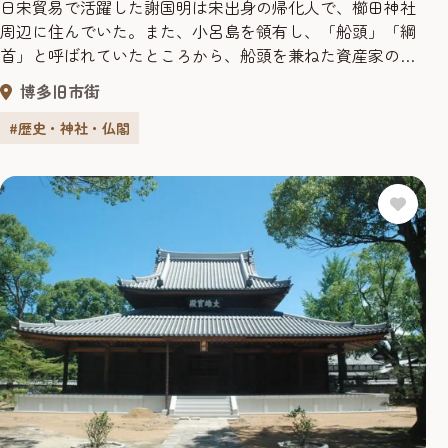
日宋貿易で活躍した謝国明は宋出身の帰化人で、櫛田神社
周辺に住んでいた。また、小呂島を領有し、「船頭」「綱
首」と呼ばれていたところから、船頭を兼ねた資産家の商
人だったとみられる。仁治3年（1242年）に承天寺を創建
博多旧市街
し、宋から帰国した聖一国師（円爾弁円）を迎え開山し
た。御笠橋手前、クスノキの大木の梢の下に、謝国明の墓
#歴史・神社・仏閣
と事跡を記した碑が建っている。