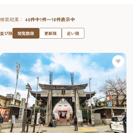
検索結果：
46件中1件〜18件表示中
閲覧数順
更新順
近い順
並び順