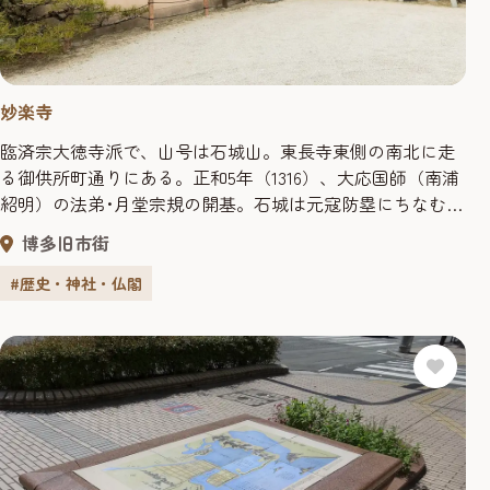
妙楽寺
臨済宗大徳寺派で、山号は石城山。東長寺東側の南北に走
る御供所町通りにある。正和5年（1316）、大応国師（南浦
紹明）の法弟･月堂宗規の開基。石城は元寇防塁にちなむ博
多の異称。草創の寺地は博多湾岸の沖の浜にあり、遣明使
博多旧市街
一行が宿泊するなど対外交渉の一拠点になっていた。天正
年間（1573～1591）に焼失し、慶長年間初代福岡藩主･黒田
#歴史・神社・仏閣
長政の入国後、慶長年間に現在地に移転した。博多の豪商
神屋宗湛や伊...