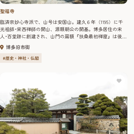
聖福寺
臨済宗妙心寺派で、山号は安国山。建久６年（1195）に千
光祖師･栄西禅師の開山、源頼朝公の開基。博多居住の宋
人･百堂跡に創建され、山門の扁額『扶桑最初禅窟』は後鳥
羽上皇の宸筆で、「日本最初の禅寺」という意味。六祖大
博多旧市街
鑑禅師像などの国指定重要文化財を所蔵し、禅寺の伽藍配
置をよくとどめる境内は国指定の史跡となっている。文
#歴史・神社・仏閣
化・文政期の仙厓和尚はユニークで、含蓄に富んだ書画に
よって衆生済度した名僧とし...