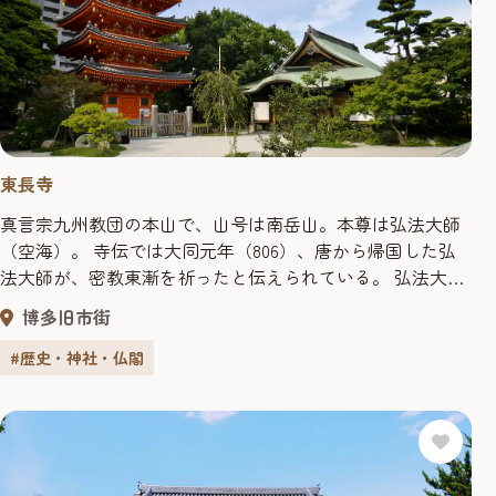
東長寺
真言宗九州教団の本山で、山号は南岳山。本尊は弘法大師
（空海）。 寺伝では大同元年（806）、唐から帰国した弘
法大師が、密教東漸を祈ったと伝えられている。 弘法大師
創建の寺としては日本最古で、当初は海辺の地にありまし
博多旧市街
たが、福岡藩二代藩主･黒田忠之によって現在地へと移り、
黒田家により300石の寺領と山林15万坪の寄進がなされた。
#歴史・神社・仏閣
墓地には二代･忠之、三代･光之、八代･治高の墓があり、現
在は市指...