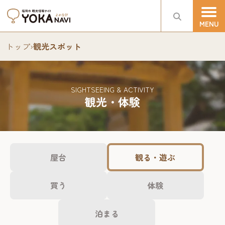
トップ
›
観光スポット
SIGHTSEEING & ACTIVITY
観光・体験
屋台
観る・遊ぶ
買う
体験
泊まる