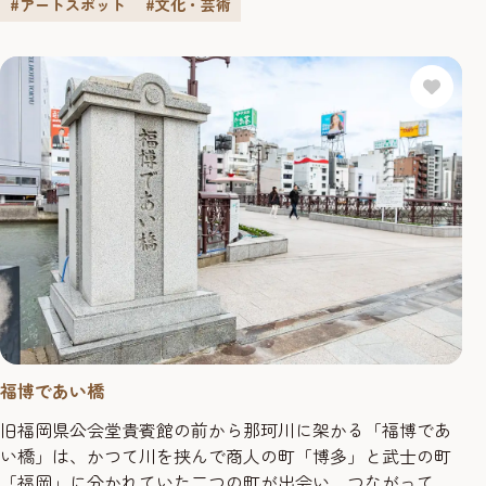
また、ミュージアムショップには、オリジナルグッズや関
#アートスポット
#文化・芸術
連出版物、アジア各国の多彩な小物や調度品など魅力的な
商品が豊富だ。
福博であい橋
旧福岡県公会堂貴賓館の前から那珂川に架かる「福博であ
い橋」は、かつて川を挟んで商人の町「博多」と武士の町
「福岡」に分かれていた二つの町が出会い、つながってゆ