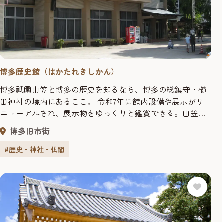
博多歴史館（はかたれきしかん）
博多祗園山笠と博多の歴史を知るなら、博多の総鎮守・櫛
田神社の境内にあるここ。 令和7年に館内設備や展示がリ
ニューアルされ、展示物をゆっくりと鑑賞できる。山笠図
を代々描いた三苫家の山笠図屏風や、スケールたっぷりの
博多旧市街
追山の大絵馬などがズラリ展示されている。 現代博多人形
師らが再現した古代山笠は必見！博多の町割りを指導した
#歴史・神社・仏閣
豊臣秀吉が出した朱印状（福岡市指定文化財）や室町時代
の松囃子の古面など、貴重な...