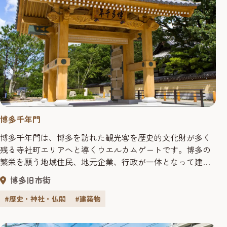
博多千年門
博多千年門は、博多を訪れた観光客を歴史的文化財が多く
残る寺社町エリアへと導くウエルカムゲートです。博多の
繁栄を願う地域住民、地元企業、行政が一体となって建設
に取り組み、平成26年3月に完成しました。名称は公募で決
博多旧市街
定。博多のこれまでの千年の重みとこれからの千年の繁栄
を願ったものとなっています。 歴史的文献によれば、博多
#歴史・神社・仏閣
#建築物
から大宰府政庁へ延びる官道には、江戸時代に「辻堂口門
（つじのどうぐ...