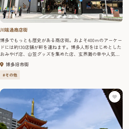
川端通商店街
博多でもっとも歴史がある商店街。およそ400ｍのアーケー
ドには約130店舗が軒を連ねます。博多人形をはじめとした
おみやげ店、山笠グッズを集めた店、玄界灘の幸や人気
ラーメン店もあり、博多散策の定番スポット。金・土・日
博多旧市街
曜やイベント時には、商店街の中にあるイベント広場で名
物の川端ぜんざいも味わえます。夕方5時には完売するた
#その他
め、早めに行くのがオススメ！