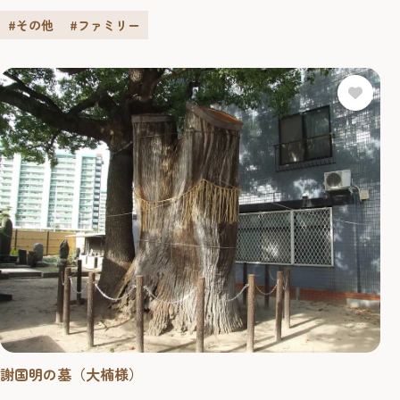
きるメニューをご用意したカフェコーナーやお土産を購入
できる売店を併設しています。カフェコーナーではお子さ
#その他
#ファミリー
までも食べられる辛くない明太子もご用意しております。
また、博多の伝...
謝国明の墓（大楠様）