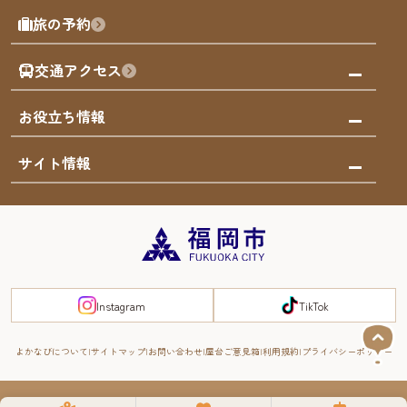
福岡を楽しむ
モデルコース
旅の予約
買う
福岡のアート
AIおまかせコース
体験
福岡のナイトタイム
交通アクセス
オリジナルプラン
泊まる
福岡の歴史・文化
みんなの旅行記
市内交通ガイド
お役立ち情報
サステナブルツーリズム
お得なチケット
福岡検定
お知らせ
サイト情報
よかなび音声ガイド
災害情報
まち歩き・体験プログラム掲載申込
重要なお知らせ
福岡のエリア
お得なチケット
観光案内所一覧
エリアガイド
観光案内所一覧
緊急時の連絡先
博多旧市街
宿泊税
Instagram
TikTok
FUKUOKA EAST&WEST COAST
スマートトラベルガイド
福岡城・鴻臚館
よかなびについて
サイトマップ
お問い合わせ
屋台ご意見箱
利用規約
プライバシーポリシー
RIVER FRONT