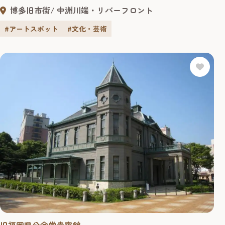
画をもとに、福岡のアーティストや学生ら24人が約1カ月か
博多旧市街
中洲川端・リバーフロント
けて制作した大作です。 ブー・ホァさんは2014年に開催さ
れた「第5回福岡アジア美術トリエンナーレ」に参加した
#アートスポット
#文化・芸術
際、福岡に滞在もしました。その経験も生かされ、「大切
なものは自分の心...
旧福岡県公会堂貴賓館