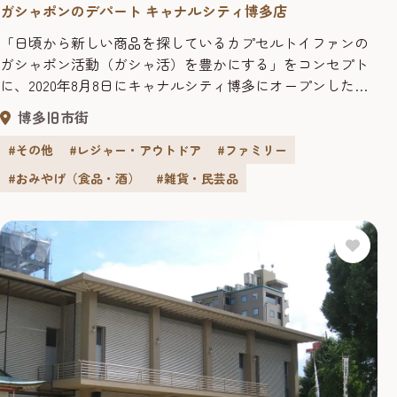
ガシャポンのデパート キャナルシティ博多店
「日頃から新しい商品を探しているカプセルトイファンの
ガシャポン活動（ガシャ活）を豊かにする」をコンセプト
に、2020年8月8日にキャナルシティ博多にオープンした
『ガシャポンのデパート 』。 120坪の広大な空間にずらり
博多旧市街
と並んだ2,200面のガシャポン。 その圧倒的な品揃えのな
か、カプセルトイが本来持つ「何が出るかわからないワク
#その他
#レジャー・アウトドア
#ファミリー
ワク感」に加え、商品知識が豊富なスタッフや、スマート
#おみやげ（食品・酒）
#雑貨・民芸品
フォンアプリで...