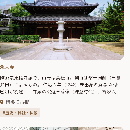
承天寺
臨済宗東福寺派で、山号は萬松山。開山は聖一国師（円爾
弁円）によるもの。 仁治３年（1242）宋出身の貿易商･謝
国明が創建し、寺蔵の釈迦三尊像（鎌倉時代）、禅家六祖
像（鎌倉時代）、銅鐘（高麗時代）は国の重要文化財に指
博多旧市街
定されています。 昭和50年（1975）、韓国の新安沖海底引
揚げの沈没船から承天寺の塔頭のひとつである釣寂庵の銘
#歴史・神社・仏閣
のある木簡が発見され、中世における承天寺の対外貿易へ
の関与が証明...