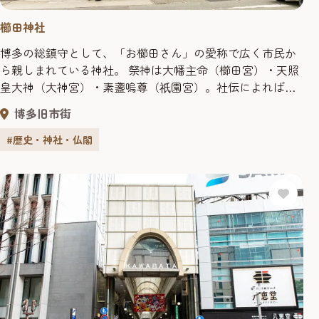
櫛田神社
博多の総鎮守として、「お櫛田さん」の愛称で広く市民か
ら親しまれている神社。 祭神は大幡主命（櫛田宮）・天照
皇大神（大神宮）・素盞嗚尊（
園宮）。社伝によれば天
祇
平宝字元年（757）、孝謙天皇の御代に伊勢松坂の櫛田神社
博多旧市街
を勧進して創建したとされています。天正15年（1587年）
の豊臣秀吉が博多復興にあたり、社殿の建立寄進がなされ
#歴史・神社・仏閣
ました。 当社に奉納される博多
園山笠は、博多の夏の風
祇
物詩として全...