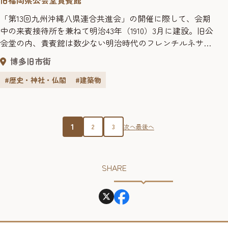
「第13回九州沖縄八県連合共進会」の開催に際して、会期
中の来賓接待所を兼ねて明治43年（1910）3月に建設。旧公
会堂の内、貴賓館は数少ない明治時代のフレンチルネサン
スを基調としている。木造公共建物として貴重であり、国
博多旧市街
の重要文化財（建造物）に指定。 【入館料】 ・大人 200円
・子ども(15歳未満) 100円 ・6歳未満、65歳以上は入館無料
#歴史・神社・仏閣
#建築物
旧福岡県公会堂貴賓館では、展示物...
1
2
3
次へ
最後へ
SHARE