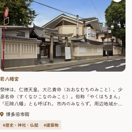
若八幡宮
祭神は，仁徳天皇，大己貴命（おおなむちのみこと），少
彦名命（すくなひこなのみこと）。俗称「やくはちまん」
「厄除八幡」とも呼ばれ，市内のみならず，周辺地域から
も広い信仰を集めている。新暦・旧暦の大みそかには，毎
博多旧市街
年深夜まで厄除，厄ばらいの祈願を行う人々で大変にぎ
わっている。 厄年には前厄・本厄・後厄があり，３年続け
#歴史・神社・仏閣
#建築物
て参拝すれば次の年には厄落としになるとされている。