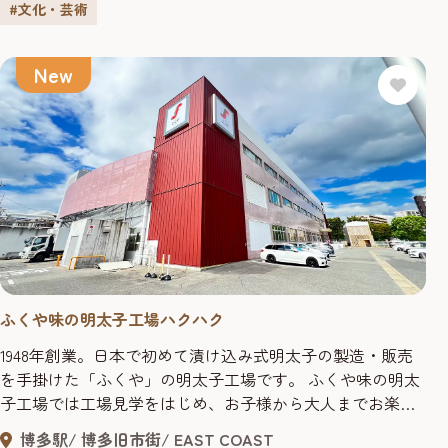
じめ、博多弁講座や、古き良き時代の博多の風俗を博多人
#文化・芸術
形で楽しめます。 博多の伝統工芸も実演していま
す。 ...
New
ふくや味の明太子工場ハクハク
1948年創業。日本で初めて漬け込み式明太子の製造・販売
を手掛けた「ふくや」の明太子工場です。 ふくや味の明太
子工場では工場見学をはじめ、お子様から大人までお楽し
みいただける明太子作り体験を毎日開催。 明太子を堪能で
博多駅
博多旧市街
EAST COAST