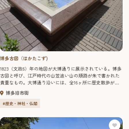
博多古図（はかたこず)
1823（文政6）年の地図が大博通りに展示されている。博多
古図と呼び、江戸時代の山笠追い山の順路が朱で書かれた
貴重なもの。大博通り沿いには、全16ヶ所に歴史散歩がで
きる展示が続く。 地図の中には、周辺で出土した貿易船の
博多旧市街
碇石レプリカや古寺秘蔵の絵なども鮮明に描かれていて、
当時の博多の様子や、博多の町並みの移り変わりをうかが
#歴史・神社・仏閣
える。