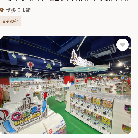
く、そんな想いをこめて名づけられました。長さ78.2mの橋
博多旧市街
の上は遊歩道、ベンチの上でゆっくり那珂川の風景を楽し
むことができます。夜になると楽器を演奏する人やパ
#その他
フォーマンスを披露する人などで大変賑やかです。 2017年
に大ヒットした映画「君...