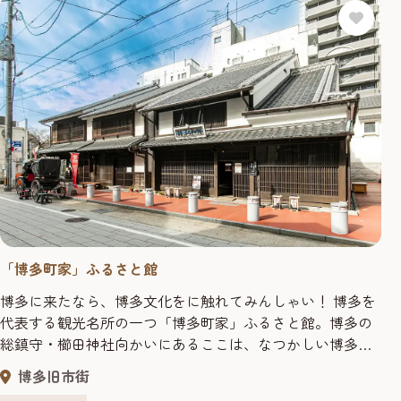
「博多町家」ふるさと館
博多に来たなら、博多文化をに触れてみんしゃい！ 博多を
代表する観光名所の一つ「博多町家」ふるさと館。博多の
総鎮守・櫛田神社向かいにあるここは、なつかしい博多の
暮らしと文化を楽しく紹介する施設です。 明治時代の町家
博多旧市街
を中心に、展示棟では博多
園山笠の迫力満点の動画をは
祇