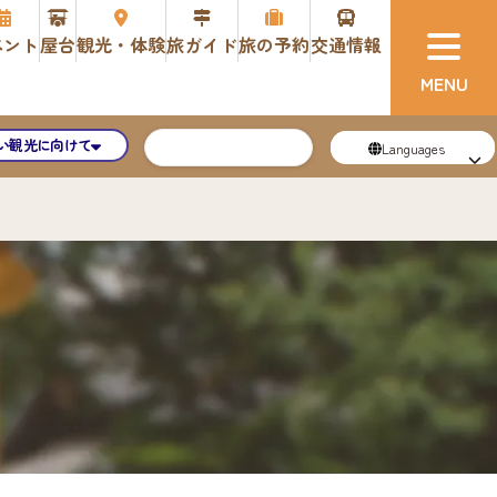
ベント
屋台
観光・体験
旅ガイド
旅の予約
交通情報
い観光に向けて
Languages