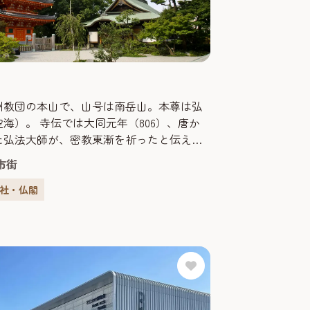
州教団の本山で、山号は南岳山。本尊は弘
海）。 寺伝では大同元年（806）、唐か
た弘法大師が、密教東漸を祈ったと伝えら
。 弘法大師創建の寺としては日本最古で、
市街
辺の地にありましたが、福岡藩二代藩主･黒
よって現在地へと移り、黒田家により300石
神社・仏閣
山林15万坪の寄進がなされた。墓地には二
、三代･光之、八代･治高の墓があり、現在は