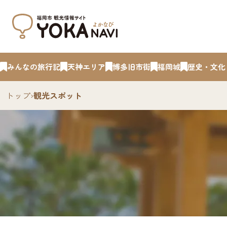
みんなの旅行記
天神エリア
博多旧市街
福岡城
歴史・文化
トップ
›
観光スポット