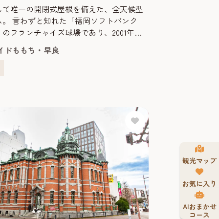
して唯一の開閉式屋根を備えた、全天候型
ム。 言わずと知れた「福岡ソフトバンク
のフランチャイズ球場であり、2001年の
では、パリーグ史上初観客動員数300万人を
イドももち・早良
と２年間連続リーグ優勝を成し遂げ、2001年
員数はジャイアンツに次ぐ300万人を記録。
日本のプロ野球を代表す...
観光マップ
お気に入り
AIおまかせ
コース