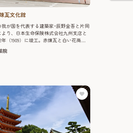
煉瓦文化館
の我が国を代表する建築家･辰野金吾と片岡
により、日本生命保険株式会社九州支店と
2年（1909）に竣工。赤煉瓦と白い花崗岩
、19世紀末のイギリス様式で、ほかに尖塔
薬院
など、小規模ながら変化に富んでいる。 平
990）まで市歴史資料館として使用された
年(1994)２月、有料の会議室等を備えた市
れた施設「赤煉瓦文化館」としてオープ