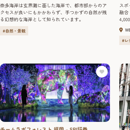
奈多海岸は玄界灘に面した海岸で、都市部からのア
スポ
クセスが良いにもかかわらず、手つかずの自然が残
融合
る幻想的な海岸として知られています。
4,
ある
W
#自然・景観
クコ
遊び
#レ
カッ
にお楽し
ブサ..
チームラボフォレスト 福岡 – SBI証券