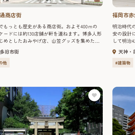
通商店街
福岡市赤
でもっとも歴史がある商店街。およそ400ｍの
明治時代
ケードには約130店舗が軒を連ねます。博多人形
安の設計
じめとしたおみやげ店、山笠グッズを集めた
して明治4
玄界灘の幸や人気ラーメン店もあり、博多散策
の外壁は
多旧市街
天神・
番スポット。金・土・日曜やイベント時には、
やドーム
街の中にあるイベント広場で名物の川端ぜんざ
成2年（1
の他
#建築物
味わえます。夕方5時には完売するため、早めに
後、平成6
のがオススメ！
民に開か
ン...