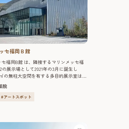
ッセ福岡Ｂ館
ッセ福岡B館 は、隣接するマリンメッセ福
2の展示場として2021年の3月に誕生し
00㎡の無柱大空間を有する多目的展示室は、
⼈収容ができ多種多様な催事に対応可能。
薬院
#アートスポット