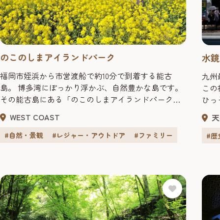
のこのしまアイランドパーク
水鏡
福岡市姪浜から市営渡船で約10分で到着する能古
九州
島。 博多湾にぽっかり浮かぶ、自然豊かな島です。
この神社に由
その能古島にある「のこのしまアイランドパーク」
ひっ
は、能古島北部に広がる約15万平方メートルの自然
様･
WEST COAST
天
公園です。 桜、菜の花、コスモスなど、一年を通じ
道真
て季節の花々が咲き誇ります。 特に、菜の花とコス
この
#自然・景観
#レジャー・アウトドア
#ファミリー
#歴
モスは有名！ 眼下に広がる博多湾の青さとのコント
たも
ラストは「絶景」の一言につきます。 ...
が、
移し