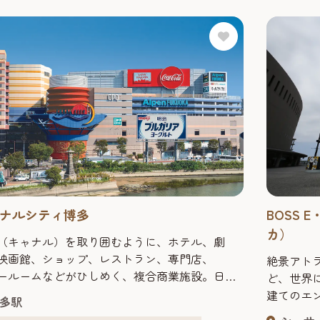
ナルシティ博多
BOSS 
カ）
（キャナル）を取り囲むように、ホテル、劇
映画館、ショップ、レストラン、専門店、
絶景アト
ールームなどがひしめく、複合商業施設。日々
ど、世界
れる噴水ショーやイベントの他、ショッピング
建てのエン
多駅
レジャーに、そしてグルメにと、ここに来れば
ます！ 3階 フ