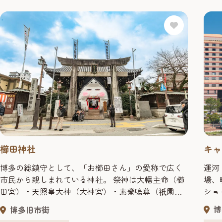
櫛田神社
キャ
博多の総鎮守として、「お櫛田さん」の愛称で広く
運河
市民から親しまれている神社。 祭神は大幡主命（櫛
場、
田宮）・天照皇大神（大神宮）・素盞嗚尊（
園
ショ
祇
行わ
宮）。社伝によれば天平宝字元年（757）、孝謙天皇
博
博多旧市街
に、
の御代に伊勢松坂の櫛田神社を勧進して創建したと