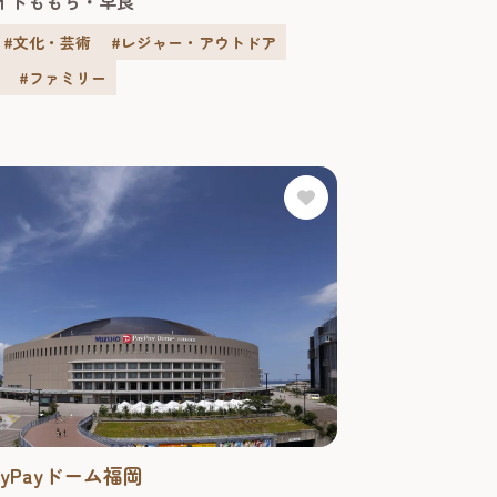
イドももち・早良
」のエンタメを演出する、テラス席を備え
ナントによるフードホールフロアがあり、
#文化・芸術
#レジャー・アウトドア
上陸」「九州初上陸」「有名店による新ブ
#ファミリー
ど“新しい＆美味しい”が詰まってい...
yPayドーム福岡