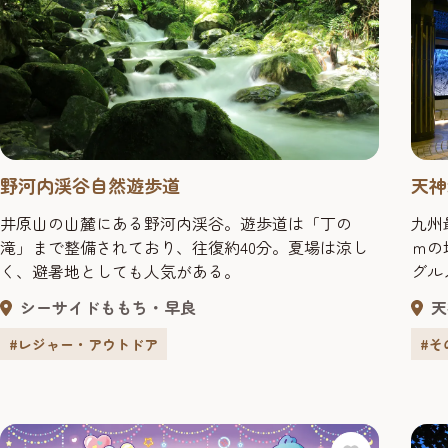
野河内渓谷自然遊歩道
天神
井原山の山麓にある野河内渓谷。遊歩道は「丁の
九州
滝」まで整備されており、往復約40分。夏場は涼し
ｍの
く、避暑地としても人気がある。
グル
ヨー
シーサイドももち・早良
天
模様
落ち
#レジャー・アウトドア
#そ
クセ
西鉄
じる好