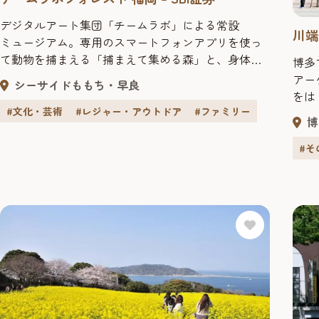
デジタルアート集団「チームラボ」による常設
川端
ミュージアム。専用のスマートフォンアプリを使っ
て動物を捕まえる「捕まえて集める森」と、身体の
博多
動きに反応して作品が変化する「運動の森」の2つの
アー
シーサイドももち・早良
エリアからなる。 料金 16歳以上: 2,400円 15歳以下:
をは
1,000円 ※3歳以下は、要保護者同伴（無料） ※ハイ
#文化・芸術
#レジャー・アウトドア
#ファミリー
店、
博
シーズンは料金が異なる場合がございますのでご了
の定
承ください。
商店
#そ
いも
行く