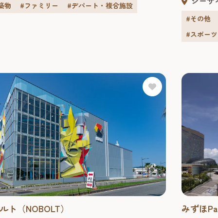
シーサ
かく退屈することなし！海外からの観光客も多
築物
#ファミリー
#デパート・複合施設
的な「食
岡観光では人気のスポットだ。 買う キャナルシ
た複数テ
#その他
博多は、注目のショップが多数集まる複合商業
「日本初
#スポーツ
。ファッションから雑...
ランド」な
みずほPa
ルト（NOBOLT）