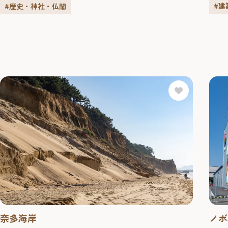
とに
されています。天正15年（1587年）の豊臣秀吉が博
#建
#歴史・神社・仏閣
い福
多復興にあたり、社殿の建立寄進がなされました。
ティ
当社に奉納される博多
園山笠は、博多の夏の風物
祇
施設
詩として全...
奈多海岸
ノボ