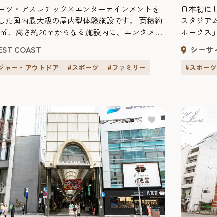
日本初に
ーツ・アスレチック×エンターテインメントを
スタジア
した国内最大級の屋内型体験施設です。 面積約
ホークス」
000㎡、高さ約20ｍからなる施設内に、エンタメ性
シーズン
デジタル技術を加えた、スポーツ・アスレチッ
シーサ
EST COAST
数えた。 【福岡ソフトバンクホークス】 1999年、
ンテンツなど16種のアトラクションを設置し、
2000年
感覚で運動をすることが出来、ファミリー層や
#スポーツ
ジャー・アウトドア
#スポーツ
#ファミリー
の観客動
プル、本格アスリートの方まで、幅広いお客様
名実ともに
みいただけます！ 事前予約チケットをウェ
.