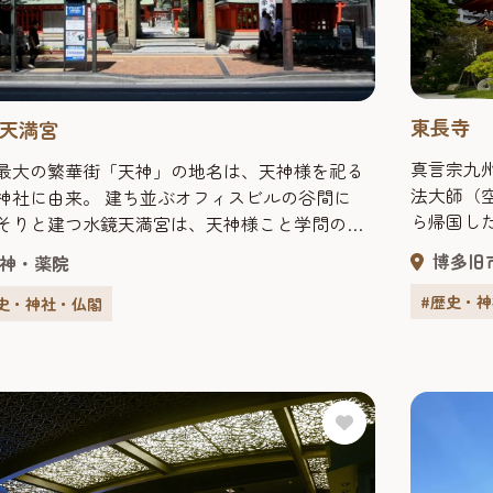
東長寺
天満宮
真言宗九
最大の繁華街「天神」の地名は、天神様を祀る
法大師（空
来。 建ち並ぶオフィスビルの谷間に
ら帰国し
そりと建つ水鏡天満宮は、天神様こと学問の神
れている
菅原道真を祀っている。大宰府に左遷された菅原
博多旧
神・薬院
当初は海
が、憔悴した自分の姿を川面に映したことから
田忠之に
名がついたと言われている。当初は今泉にあっ
#歴史・
史・神社・仏閣
の寺領と
のを、江戸時代初期に初代福岡藩主･黒田長政
代･忠之
福岡城の鬼門にあたる現在地に東の鎮守として
市指...
た。