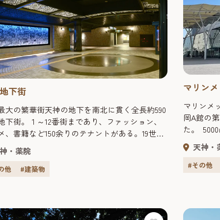
マリンメ
地下街
マリンメ
最大の繁華街天神の地下を南北に貫く全長約590
岡A館の第
地下街。１～12番街まであり、ファッション、
た。 50
メ、書籍など150余りのテナントがある。19世紀
最⼤6千
ロッパをイメージして造られ、石畳の床や唐草
天神・
神・薬院
の天井などは、開業当初から斬新でありながら
#その他
着いた雰囲気を効果的に演出している。交通ア
の他
#建築物
スも地下鉄天神駅、天神南駅と直結し、さらに
福岡（天神）駅や西鉄天神バスセンターにも通
環境を誇...