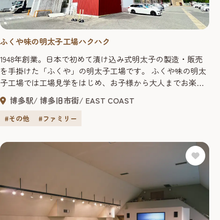
ふくや味の明太子工場ハクハク
1948年創業。日本で初めて漬け込み式明太子の製造・販売
を手掛けた「ふくや」の明太子工場です。 ふくや味の明太
子工場では工場見学をはじめ、お子様から大人までお楽し
みいただける明太子作り体験を毎日開催。 明太子を堪能で
博多駅
博多旧市街
EAST COAST
きるメニューをご用意したカフェコーナーやお土産を購入
できる売店を併設しています。カフェコーナーではお子さ
#その他
#ファミリー
までも食べられる辛くない明太子もご用意しております。
また、博多の伝...