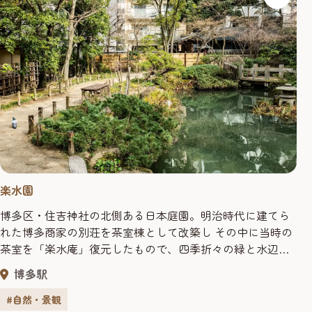
楽水園
博多区・住吉神社の北側ある日本庭園。明治時代に建てら
れた博多商家の別荘を茶室棟として改築し その中に当時の
茶室を「楽水庵」復元したもので、四季折々の緑と水辺の
うるおいに満ちた甘美な香り漂う美しい日本庭園だ。当時
博多駅
の博多豪商の優雅さを垣間見ることができる。静閑とした
佇まいのなか、優雅なひとときを過ごすことができる。
#自然・景観