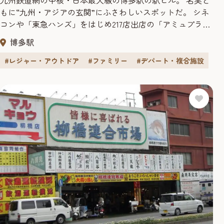
九州鉄道網の中核・日本最大級の博多駅の駅ビル。 名実と
もに“九州・アジアの玄関”にふさわしいスポットだ。 シネ
コンや「東急ハンズ」をはじめ217店出店の「アミュプラザ
博多」と最新ブランドがそろう「HAKATA SISTERS」が注目
博多駅
の「博多阪急」が入店。11スクリーンを完備したシネコン
「Ｔ・ジョイ博多」もある。 屋上にある「つばめの杜ひろ
#レジャー・アウトドア
#ファミリー
#デパート・複合施設
ば」は、緑あふれる展望スポット。地上60ｍの高さにあ
り...