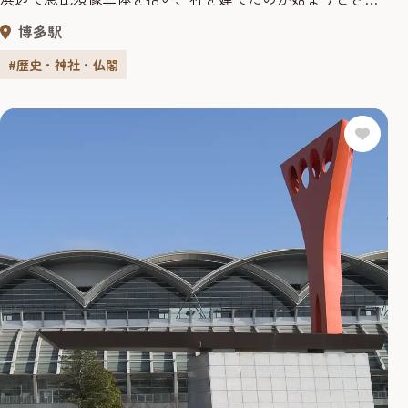
る。当然、祭神は「えびす様」こと事代主大神と「だいこ
博多駅
く様」こと大国主大神を祭っている。 毎年1月8日から11日
までの「十日恵比須神社正月大祭」は大賑わいとなる。 商
#歴史・神社・仏閣
売繁昌、家運隆昌を願う参拝者が押し寄せ、毎年約100万人
を数える...