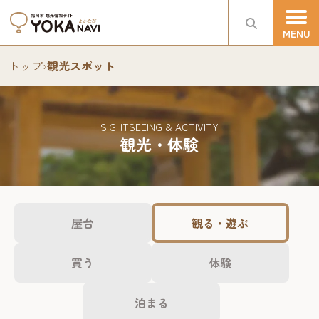
トップ
›
観光スポット
SIGHTSEEING & ACTIVITY
観光・体験
屋台
観る・遊ぶ
買う
体験
泊まる