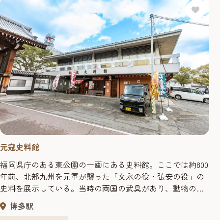
元寇史料館
福岡県庁のある東公園の一画にある史料館。ここでは約800
年前、北部九州を元軍が襲った「文永の役・弘安の役」の
史料を展示している。当時の両国の武具があり、動物の硬
い皮で作ったモンゴル型の鎧など、日本の鎧とは違う点で
博多駅
文化の勉強にもなりそう。明治の洋画家・矢田一嘯作が描