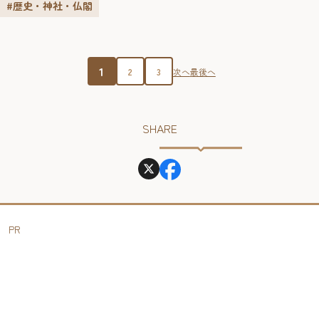
いた元冦絵や江戸期の刀剣、火縄銃なども展示している。
#歴史・神社・仏閣
1
2
3
次へ
最後へ
SHARE
PR