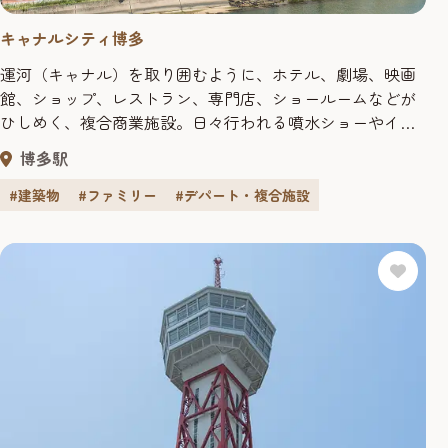
キャナルシティ博多
運河（キャナル）を取り囲むように、ホテル、劇場、映画
館、ショップ、レストラン、専門店、ショールームなどが
ひしめく、複合商業施設。日々行われる噴水ショーやイベ
ントの他、ショッピングに、レジャーに、そしてグルメに
博多駅
と、ここに来ればとにかく退屈することなし！海外からの
観光客も多い福岡観光では人気のスポットだ。 買う キャナ
#建築物
#ファミリー
#デパート・複合施設
ルシティ博多は、注目のショップが多数集まる複合商業施
設。ファッションから雑...