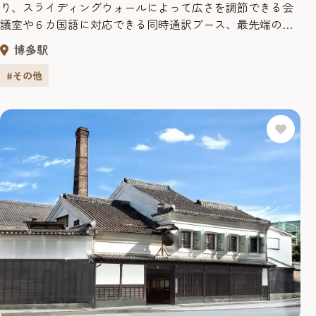
り、スライディングウォールによって広さを調節できる会
議室や６カ国語に対応できる同時通訳ブース、最先端の映
像設備を完備している。マリンメッセ福岡や福岡国際セン
博多駅
ター、福岡サンパレスと合わせて多様化するコンベンショ
ンニーズに対応している。
#その他