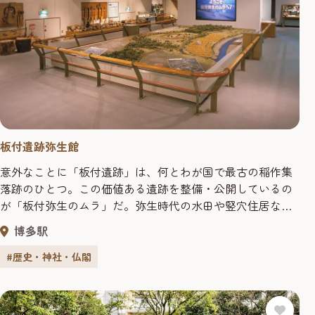
板付遺跡弥生館
意外なことに「板付遺跡」は、何とわが国で最古の稲作集
落跡のひとつ。この価値ある遺跡を整備・公開しているの
が「板付弥生のムラ」だ。弥生時代の水田や竪穴住居など
が復元され、タイムスリップした気分で当時の暮らしや米
博多駅
作りの歴史が体験できる。また、「板付遺跡弥生館」には
多くの発掘資料を展示。貴重な歴史遺産である板付遺跡を
#歴史・神社・仏閣
積極的に利用しよう。 板付遺跡 日本最古の稲作集落のひと
つである板付遺跡は、集...