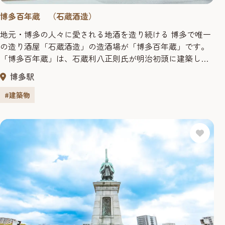
博多百年蔵 （石蔵酒造）
地元・博多の人々に愛される地酒を造り続ける 博多で唯一
の造り酒屋「石蔵酒造」の造酒場が「博多百年蔵」です。
「博多百年蔵」は、石蔵利八正則氏が明治初頭に建築した
もの。風情ある白壁土蔵に赤れんがの煙突など、明治初期
博多駅
に建てられた時の面影を現在も残し、現在もなお、さまざ
まな地酒が作られています。 「博多百年蔵」内には、製造
#建築物
直売所が併設されており、自慢の日本酒を試飲することも
可能です。また、酒...