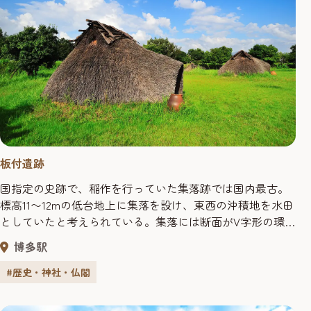
板付遺跡
国指定の史跡で、稲作を行っていた集落跡では国内最古。
標高11〜12mの低台地上に集落を設け、東西の沖積地を水田
としていたと考えられている。集落には断面がV字形の環
濠をめぐらし、周囲を水田の用水路をかねた溝が取り囲ん
博多駅
でいた様子がわかる。集落と墓地、水田が複合する、弥生
文化を知る上できわめて重要な遺跡だ。
#歴史・神社・仏閣