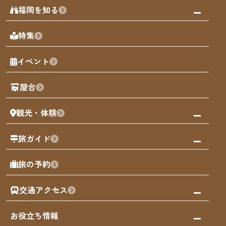
みんなの旅行記
福岡を知る
天神エリア
福岡の見どころ
特集
博多旧市街
福岡の魅力
福岡城
イベント
観光カレンダー
歴史・文化
観光PR動画
屋台
まち歩き
観光・体験
福岡グルメ
福岡の祭り
観る・遊ぶ
旅ガイド
屋台
福岡を楽しむ
モデルコース
旅の予約
買う
福岡のアート
AIおまかせコース
体験
福岡のナイトタイム
交通アクセス
オリジナルプラン
泊まる
福岡の歴史・文化
みんなの旅行記
市内交通ガイド
お役立ち情報
サステナブルツーリズム