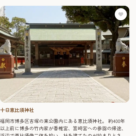
十日恵比須神社
福岡市博多区吉塚の東公園内にある恵比須神社。 約400年
以上前に博多の竹内家が香椎宮、筥崎宮への参詣の帰途、
浜辺で恵比須像二体を拾い、社を建てたのが始まりとされ