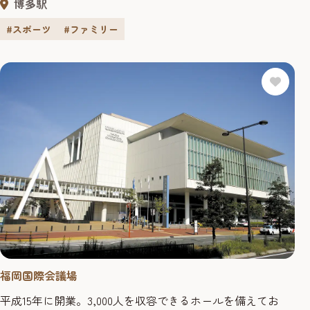
博多駅
が気軽にスポーツに親しむことができるよう様々なスポー
ツ施設が充実している。なかでも博多の森球技場はサッ
#スポーツ
#ファミリー
カー・アビスパ福岡の本拠地として知られている。
福岡国際会議場
平成15年に開業。3,000人を収容できるホールを備えてお