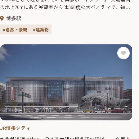
の地上70mにある展望室からは360度の大パノラマで、福岡
市のダイナミックな街並みや、様々な船の行き交う博多湾
博多駅
を望むことができます。 設計は東京タワーや２代目通天閣
を設計したことで有名な内藤多仲氏。 博多ポートタワーは
#自然・景観
#建築物
内藤氏が設計した『タワー六兄弟』と呼ばれる６つのタ
ワーの末...
JR博多シティ