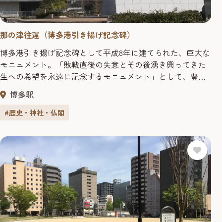
那の津往還（博多港引き揚げ記念碑）
博多港引き揚げ記念碑として平成8年に建てられた、巨大な
モニュメント。「敗戦直後の失意とその後湧き興ってきた
生への希望を永遠に記念するモニュメント」として、豊福
知徳により製作された。博多港は戦後直後、国内最大級の
博多駅
引揚援護港として、中国東北部や朝鮮半島より約139万人も
の人々がこの地に、また、在日の朝鮮人・中国人など約50
#歴史・神社・仏閣
万人の人々がここから故郷へと帰っていった。戦争の悲惨
な体験を二度と繰り返さ...