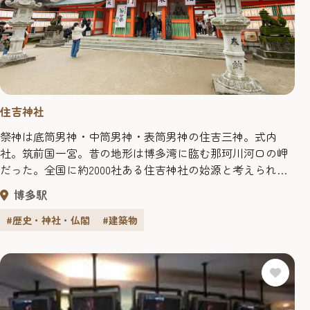
住吉神社
祭神は底筒男神・中筒男神・表筒男神の住吉三神。式内
社。筑前国一宮。昔の地形は博多湾に臨む那珂川河口の岬
だった。全国に約2000社ある住吉神社の始源と考えられ、
開運除災・航海安全・船舶守護の神として崇拝されてき
博多駅
た。和歌神としても崇敬され、連歌師の宗
も訪れてい
祇
る。直線的な屋根などに、仏教建築と対照的な古来の神社
#歴史・神社・仏閣
#建築物
建築の名残をとどめている。本殿は国指定重要文化財で、
神社が所蔵する同剣や銅戈十一口は...