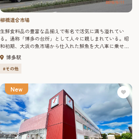
柳橋連合市場
生鮮食料品の豊富な品揃えで有名で活気に満ち溢れてい
る。通称「博多の台所」として人々に親しまれている。昭
和初期、大浜の魚市場から仕入れた鮮魚を大八車に乗せて
販売した個人商店が始まりで、その後、隣接地に次々と商
博多駅
店が集まり拡大していった。今では博多の街の「顔」とも
いえる存在となっている。業者はもちろん一般家庭の主婦
#その他
も多く、連日大変な賑わいをみせている。商店主たちの独
特で威勢のいい売り声も魅力のひとつだ。
New