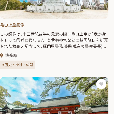
亀山上皇銅像
この銅像は､十三世紀後半の元寇の際に亀山上皇が｢我が身
をもって国難に代わらん｣と伊勢神宮などに敵国降伏を折願
された故事を記念して､福岡県警務部長(現在の警察署長)
だった湯地丈雄等の十七年有余の尽力により､明治三十七
博多駅
年､元寇ゆかりのこの地に建立された｡ 衣冠束帯の直立像の
高さはおよそ4.8メートルある｡原型の制作者は､当時高村光
#歴史・神社・仏閣
雲下で活躍していた福岡出身で博多櫛田前町生まれの彫刻
家山崎､朝雲...