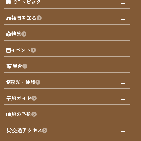
HOTトピック
みんなの旅行記
福岡を知る
天神エリア
福岡の見どころ
特集
博多旧市街
福岡の魅力
福岡城
イベント
観光カレンダー
歴史・文化
観光PR動画
屋台
まち歩き
観光・体験
福岡グルメ
福岡の祭り
観る・遊ぶ
旅ガイド
屋台
福岡を楽しむ
モデルコース
旅の予約
買う
福岡のアート
AIおまかせコース
体験
福岡のナイトタイム
交通アクセス
オリジナルプラン
泊まる
福岡の歴史・文化