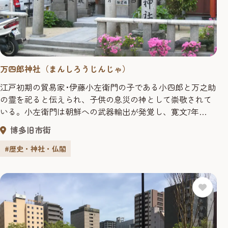
万四郎神社（まんしろうじんじゃ）
江戸初期の貿易家･伊藤小左衛門の子である小四郎と万之助
の霊を祀ると伝えられ、子供の息災の神として崇敬されて
いる。小左衛門は朝鮮への武器輸出が発覚し、寛文7年
（1667）長崎西坂で処刑され、その家族も連座して処刑さ
博多旧市街
れた。人々は幼い子供の死を悼み祀ったという。しかしな
がら、藩主の信任の厚かった伊藤家への配慮か、母子3人は
#歴史・神社・仏閣
助命されたという言い伝えもある。