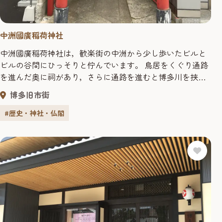
中洲國廣稲荷神社
中洲國廣稲荷神社は，歓楽街の中洲から少し歩いたビルと
ビルの谷間にひっそりと佇んでいます。 鳥居をくぐり通路
を進んだ奥に祠があり，さらに通路を進むと博多川を挟ん
だ向こう側に複合施設の博多リバレインが現れます。 毎年
博多旧市街
10月に中洲の歓楽街を中心に行われる中洲祭では，総勢500
人の女性が神輿を担ぐ「中州國廣女みこし」がこの神社か
#歴史・神社・仏閣
らスタートし中洲の街を練り歩きます。 中洲の守り神，商
売繁盛の神様として...