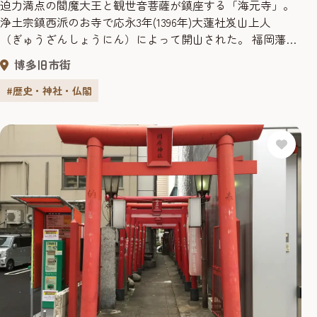
迫力満点の閻魔大王と観世音菩薩が鎮座する「海元寺」。
浄土宗鎮西派のお寺で応永3年(1396年)大蓮社岌山上人
（ぎゅうざんしょうにん）によって開山された。 福岡藩初
代藩主・黒田長政の入国のころ，防御を固めるために博多
博多旧市街
区千代町付近から，現在の地に移されたといわれる。 境内
には平成28年6月に建て替えられた「閻魔堂」と「観音堂」
#歴史・神社・仏閣
の2つのお堂が隣り合っている。 閻魔堂には，槍持ちの...