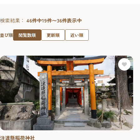
検索結果：
46件中19件〜36件表示中
閲覧数順
更新順
近い順
並び順
注連懸稲荷神社