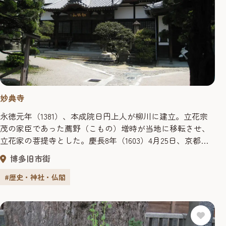
妙典寺
永徳元年（1381）、本成院日円上人が柳川に建立。立花宗
茂の家臣であった薦野（こもの）増時が当地に移転させ、
立花家の菩提寺とした。慶長8年（1603）4月25日、京都妙
覚寺の僧であった日忠は、当地においてキリスト教の布教
博多旧市街
に努めていたイルマン（宣教師）の旧沢らと宗論を行なっ
た。これが「石城問答」で、宗論に勝った日忠は初代福岡
#歴史・神社・仏閣
藩主･黒田長政から教会の地を与えられ、正興山勝立寺（中
央区天神4丁目）...