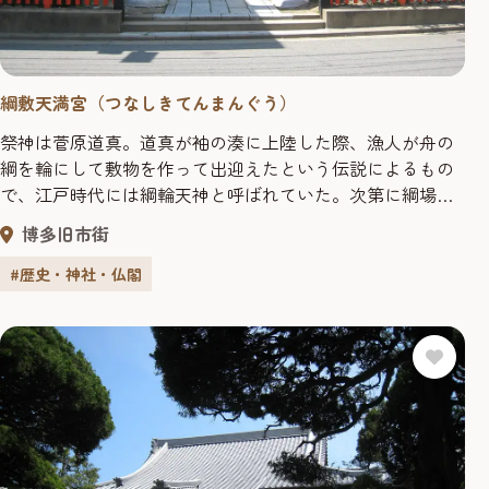
綱敷天満宮（つなしきてんまんぐう）
祭神は菅原道真。道真が袖の湊に上陸した際、漁人が舟の
綱を輪にして敷物を作って出迎えたという伝説によるもの
で、江戸時代には綱輪天神と呼ばれていた。次第に綱場と
呼ばれるようになり、現在も町名として残っている。
博多旧市街
#歴史・神社・仏閣