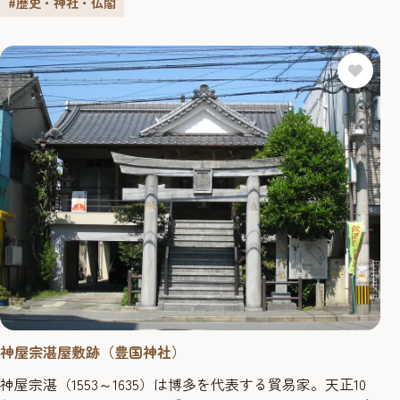
#歴史・神社・仏閣
神屋宗湛屋敷跡（豊国神社）
神屋宗湛（1553～1635）は博多を代表する貿易家。天正10