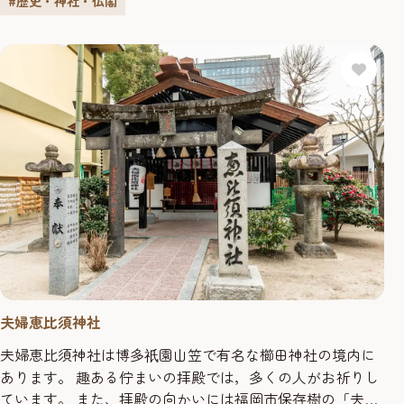
た、鏡天満宮は、延喜元年（九〇一年）讒言によって太宰
#歴史・神社・仏閣
府の権帥に左遷配所された菅原道真公が、 博多に上陸した
際の御休息の時、「海路...
夫婦恵比須神社
夫婦恵比須神社は博多
園山笠で有名な櫛田神社の境内に
祇
あります。 趣ある佇まいの拝殿では，多くの人がお祈りし
ています。 また、拝殿の向かいには福岡市保存樹の「夫婦