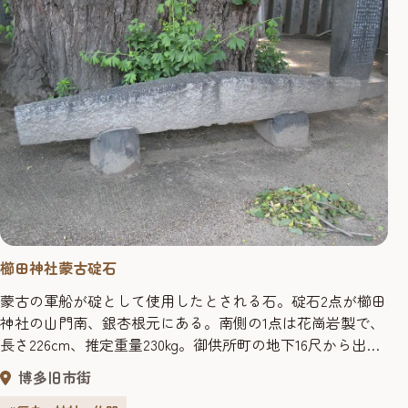
櫛田神社蒙古碇石
蒙古の軍船が碇として使用したとされる石。碇石2点が櫛田
神社の山門南、銀杏根元にある。南側の1点は花崗岩製で、
長さ226cm、推定重量230kg。御供所町の地下16尺から出土
したといわれている。東側の1点は砂岩製で、長さ
博多旧市街
252.5cm、推定重量350kg。出土地は不明。県指定文化財。