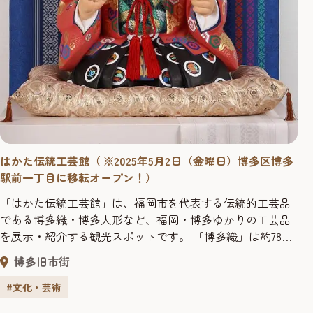
はかた伝統工芸館（ ※2025年5月2日（金曜日）博多区博多
駅前一丁目に移転オープン！）
「はかた伝統工芸館」は、福岡市を代表する伝統的工芸品
である博多織・博多人形など、福岡・博多ゆかりの工芸品
を展示・紹介する観光スポットです。 「博多織」は約780
年の歴史を有し、筑前黒田藩主が幕府に献上したことで、
博多旧市街
その際の柄は「献上柄」として知られ、「博多人形」は、
約400年前の黒田長政の筑前入国に伴って多くの瓦職人が集
#文化・芸術
められたことから誕生したと言われます。 ほかにも、「博