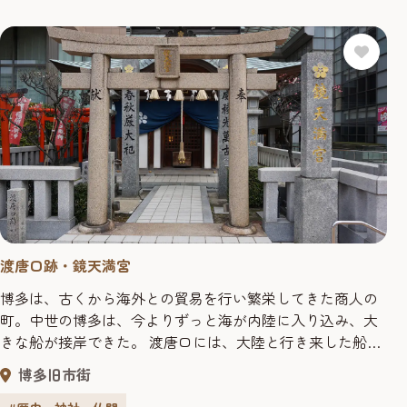
は、福岡藩士立花実山直筆の「南方録」が伝承されてお
り、南方...
渡唐口跡・鏡天満宮
博多は、古くから海外との貿易を行い繁栄してきた商人の
町。中世の博多は、今よりずっと海が内陸に入り込み、大
きな船が接岸できた。 渡唐口には、大陸と行き来した船が
接岸し、貿易で財を成し得た商人・博多豪商が生まれ、博
博多旧市街
多の街を闊歩していた。遣唐使もここから旅立った。 ま