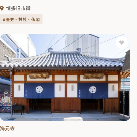
味噌食い地蔵など、各地域の人が今も祭礼を受け持つ。 毎
博多旧市街
年、８月23日、24日には供養祭が行われている。
#歴史・神社・仏閣
海元寺