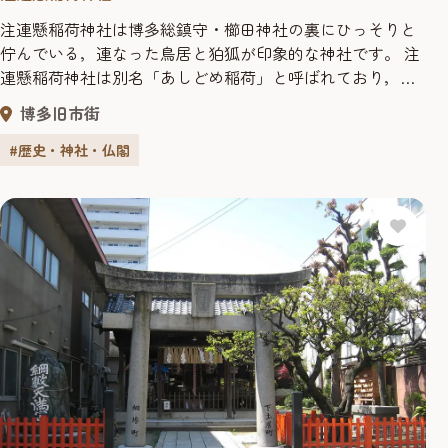
注連懸稲荷神社は博多総鎮守・櫛田神社の裏にひっそりと
佇んでいる，連なった鳥居と狛狐が印象的な神社です。 注
連懸稲荷神社は別名「あしどめ稲荷」と呼ばれており，そ
の由来については，諸説あるようですが，その一つに，お
博多旧市街
店の前で「足を止めてもらえる様（商売繁盛）に」という
ものがあります。
#歴史・神社・仏閣