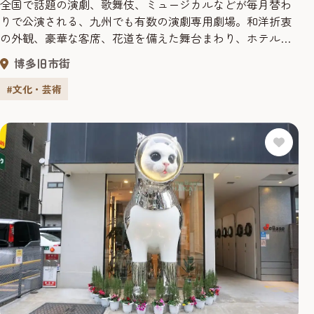
全国で話題の演劇、歌舞伎、ミュージカルなどが毎月替わ
りで公演される、九州でも有数の演劇専用劇場。和洋折衷
の外観、豪華な客席、花道を備えた舞台まわり、ホテルの
ように華やかなロビー、行き届いたサービスなどが、リッ
博多旧市街
チな観劇を演出してくれる。また、膝掛けやオペラグラス
の貸し出しなど、無料・有料のサービスも充実。レストラ
#文化・芸術
ンやカフェなどの施設も充実。舞台の感動をぜひ味わって
みよう。 舞台 幅20m、奥行...