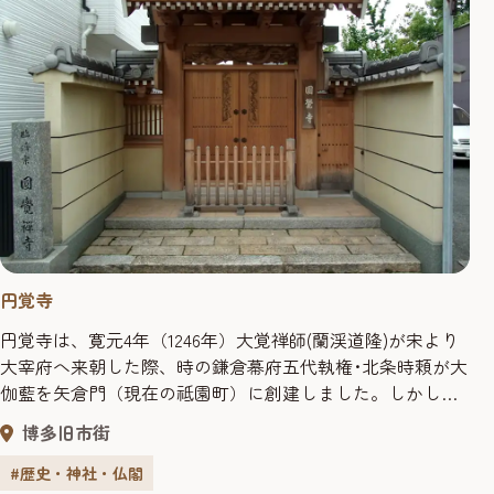
円覚寺
円覚寺は、寛元4年（1246年）大覚禅師(蘭渓道隆)が宋より
大宰府へ来朝した際、時の鎌倉幕府五代執権･北条時頼が大
伽藍を矢倉門（現在の祗園町）に創建しました。しかし、
時の戦乱･兵火により寺院の全てを焼失してしまいます。
博多旧市街
その後、寛永13年（1636年）に聖福寺の境内に基礎を移転
して再建し、聖福寺の塔頭寺院となりました。 この円覚寺
#歴史・神社・仏閣