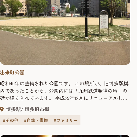
出来町公園
昭和40年に整備された公園です。 この場所が、旧博多駅構
内であったことから、公園内には「九州鉄道発祥の地」の
碑が建立されています。 平成29年12月にリニューアルし，
博多部の新たなゲートとなりました。 公園には、観光バス
博多駅
博多旧市街
6台分の乗降場が整備されています。
#その他
#自然・景観
#ファミリー