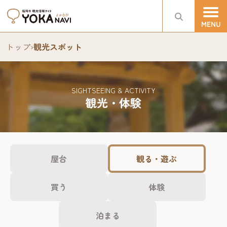
トップ
›
観光スポット
SIGHTSEEING & ACTIVITY
観光・体験
屋台
観る・遊ぶ
買う
体験
泊まる