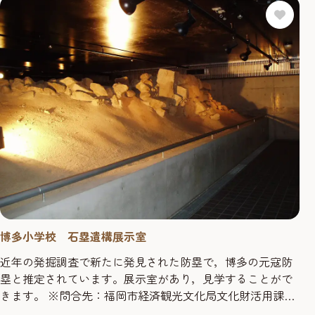
博多小学校 石塁遺構展示室
近年の発掘調査で新たに発見された防塁で，博多の元寇防
塁と推定されています。展示室があり，見学することがで
きます。 ※問合先：福岡市経済観光文化局文化財活用課
092-711-4666