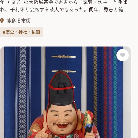
年（1587）の大阪城茶会で秀吉から「筑紫ノ坊主」と呼ば
れ、千利休と会席する茶人でもあった。同年、秀吉と箱崎
から南蛮船に乗り荒廃した博多を視察し、町割りに着手し
博多旧市街
た。その際、当地に間口13間半、奥行30間の宅地を与えら
れた。現在、屋敷跡には秀吉を祀る豊国神社が明治19年
#歴史・神社・仏閣
（1887）に創建され、町割りに使った6尺6寸の間杖がご神
体だっ...