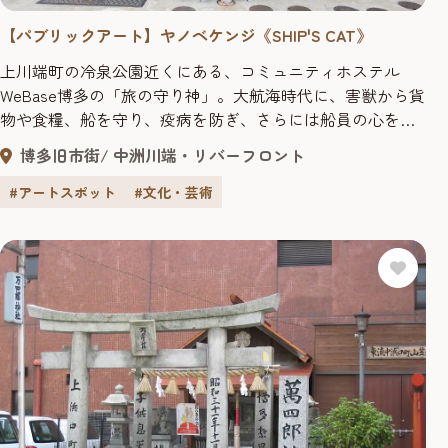
【パブリックアート】ヤノベケンジ《SHIP'S CAT》
上川端町の冷泉公園近くにある、コミュニティホステル
WeBase博多の「旅の守り神」。大航海時代に、害獣から貨
物や食糧、船を守り、疫病を防ぎ、さらには船員の心を癒
す友として、人とともに世界中を旅してきた「船乗り猫」
博多旧市街
中洲川端・リバーフロント
がモチーフです。ヘルメットとメタリックで堅牢な鎧は、
混迷する世界の未来を見通し、困難に立ち向かう勇気を象
#アートスポット
#文化・芸術
徴しているといいます。 作者のヤノベケンジさんは、数々
の巨大立体作品を発表し注...