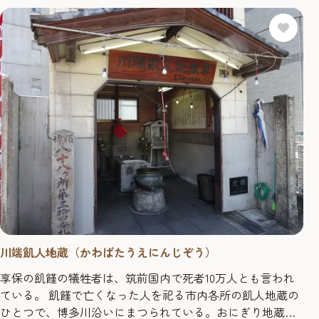
多曲物（まげもの...
川端飢人地蔵（かわばたうえにんじぞう）
享保の飢饉の犠牲者は、筑前国内で死者10万人とも言われ
ている。 飢饉で亡くなった人を祀る市内各所の飢人地蔵の
ひとつで、博多川沿いにまつられている。おにぎり地蔵や