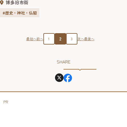
博多旧市街
#歴史・神社・仏閣
2
最初へ
前へ
1
3
次へ
最後へ
SHARE
PR