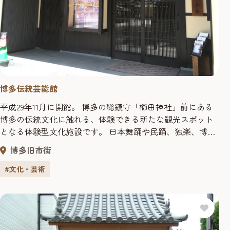
博多伝統芸能館
平成29年11月に開館。 博多の総鎮守「櫛田神社」前にある
博多の伝統文化に触れる、体験できる新たな観光スポット
となる体験型文化施設です。 日本舞踊や民踊、独楽、博多
仁和加など博多に伝わる伝統芸能の魅力を発信することを
博多旧市街
目的としています。また、博多券番の芸妓の稽古場として
も利用されています。 ※公演等のイベント時以外は、入館
#文化・芸術
できません。