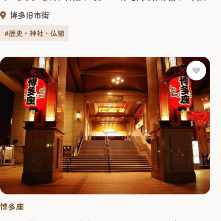
銀杏」あり、大樹三本の内、手前一本が雌木で秋にはたわ
博多旧市街
わに黄金色の実をつけます。 子孫を宿すところから、古来
夫婦円満・縁結びの霊樹として篤く信仰されています。 櫛
#歴史・神社・仏閣
田神社本殿を訪れた後に、夫婦円満や縁結び、商売繁盛を
願って訪れてみ...
博多座