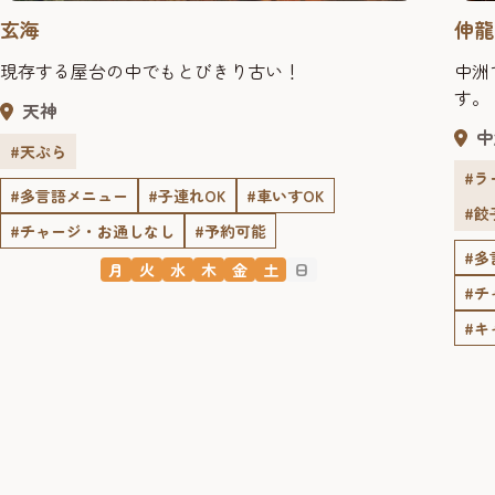
玄海
伸龍
現存する屋台の中でもとびきり古い！
中洲
す。
天神
中
#天ぷら
#ラ
#多言語メニュー
#子連れOK
#車いすOK
#餃
#チャージ・お通しなし
#予約可能
#多
月
火
水
木
金
土
日
#チ
#キ