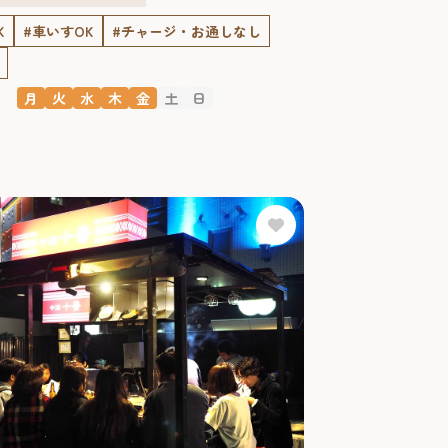
K
#車いすOK
#チャージ・お通しなし
月
火
水
木
金
土
日