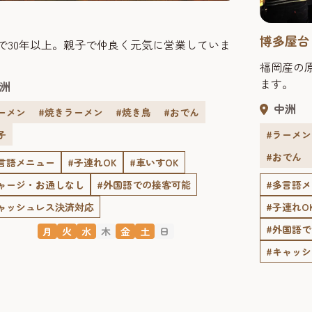
博多屋台
で30年以上。親子で仲良く元気に営業していま
福岡産の
ます。
洲
中洲
ーメン
#焼きラーメン
#焼き鳥
#おでん
#ラーメン
子
#おでん
言語メニュー
#子連れOK
#車いすOK
#多言語
ャージ・お通しなし
#外国語での接客可能
#子連れO
ャッシュレス決済対応
#外国語
月
火
水
木
金
土
日
#キャッ