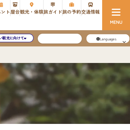
ベント
屋台
観光・体験
旅ガイド
旅の予約
交通情報
い観光に向けて
Languages