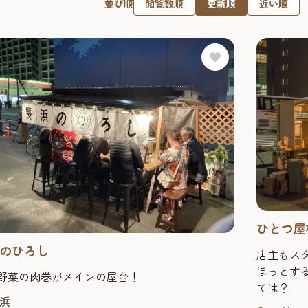
閲覧数順
更新順
近い順
並び順
ひとつ屋
のひろし
店主もスタ
ほっとす
野菜の肉巻がメインの屋台！
ては？
浜