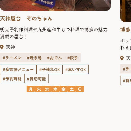
天神屋台 ぞのちゃん
博多
明太子創作料理や九州産和牛もつ料理で博多の魅力
満載の屋台！
ポッ
天神
れる
天
#ラーメン
#焼き鳥
#おでん
#餃子
#ラ
#多言語メニュー
#子連れOK
#車いすOK
#予約可能
#貸切可能
#貸
月
火
水
木
金
土
日