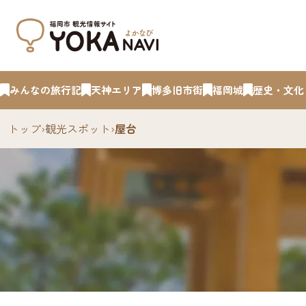
みんなの旅行記
天神エリア
博多旧市街
福岡城
歴史・文化
トップ
›
観光スポット
›
屋台