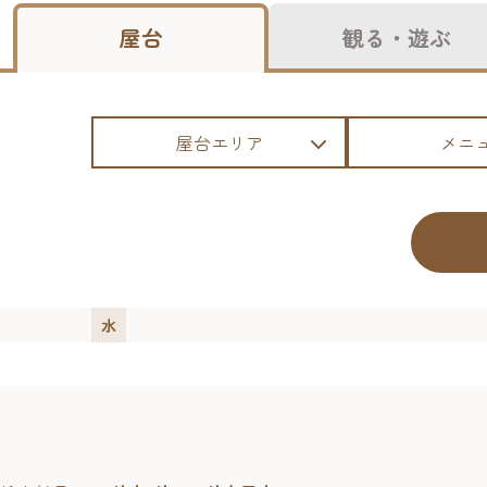
屋台
観る・遊ぶ
屋台エリア
メニ
水