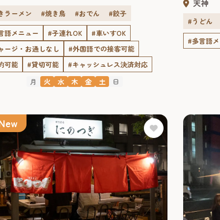
天神
きラーメン
#焼き鳥
#おでん
#餃子
#うどん
言語メニュー
#子連れOK
#車いすOK
#多言語
ャージ・お通しなし
#外国語での接客可能
約可能
#貸切可能
#キャッシュレス決済対応
月
火
水
木
金
土
日
New