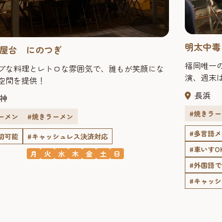
明太中毒
屋台 にのつぎ
福岡唯一
プな料理とレトロな雰囲気で、誰もが笑顔にな
演、週末
空間を提供！
長浜
神
#焼きラ
ーメン
#焼きラーメン
#多言語
切可能
#キャッシュレス決済対応
#車いすO
月
火
水
木
金
土
日
#外国語
#キャッ