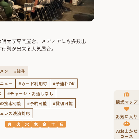
の明太子専門屋台、メディアにも多数出
は行列が出来る人気屋台。
ーメン
#餃子
メニュー
#カード利用可
#子連れOK
K
#チャージ・お通しなし
観光マップ
での接客可能
#予約可能
#貸切可能
シュレス決済対応
お気に入り
月
火
水
木
金
土
日
AIおまかせ
コース