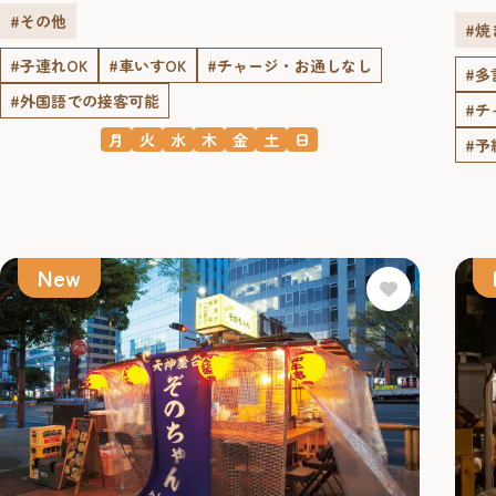
#その他
#焼
#子連れOK
#車いすOK
#チャージ・お通しなし
#多
#外国語での接客可能
#チ
月
火
水
木
金
土
日
#予
New