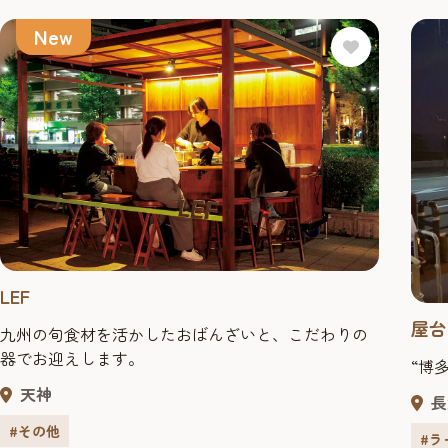
New
LEF
屋台
九州の旬食材を活かしたおばんざいと、こだわりの
器でお迎えします。
“博
天神
長
#その他
#ラ