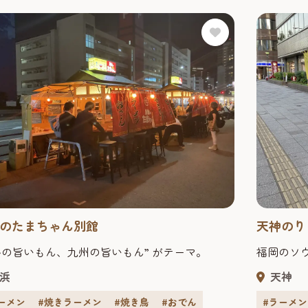
のたまちゃん別館
天神のり
多の旨いもん、九州の旨いもん” がテーマ。
福岡のソ
浜
天神
ーメン
#焼きラーメン
#焼き鳥
#おでん
#ラーメン