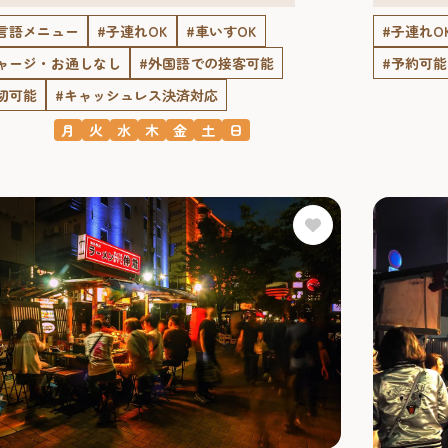
言語メニュー
#子連れOK
#車いすOK
#子連れO
ャージ・お通しなし
#外国語での接客可能
#予約可能
切可能
#キャッシュレス決済対応
月
火
水
木
金
土
日