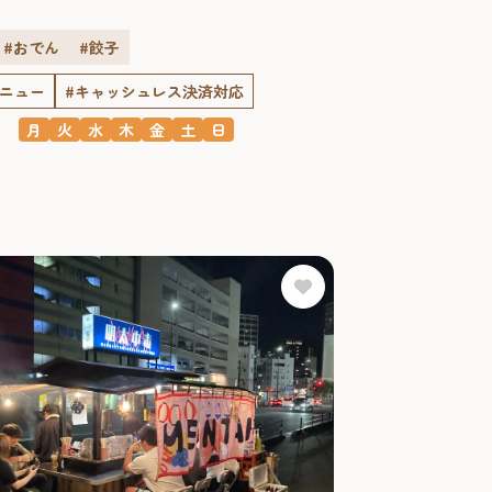
#おでん
#餃子
メニュー
#キャッシュレス決済対応
月
火
水
木
金
土
日