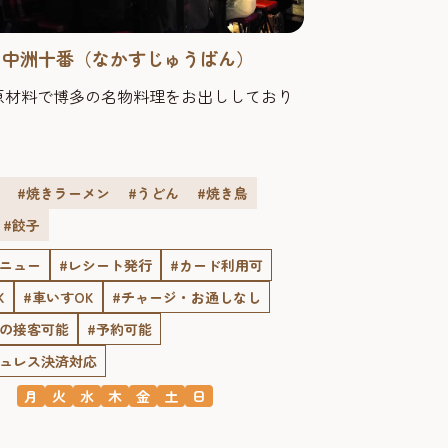
 中洲十番（なかすじゅうばん）
原材料で博多の名物料理をお出ししており
#焼きラーメン
#うどん
#焼き鳥
#餃子
メニュー
#レシート発行
#カード利用可
K
#車いすOK
#チャージ・お通しなし
での接客可能
#予約可能
シュレス決済対応
月
火
水
木
金
土
日