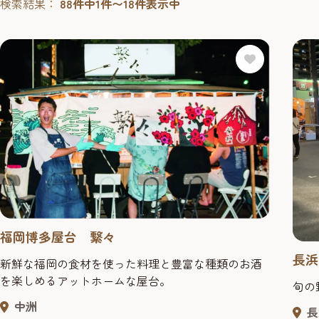
検索結果：
88件中1件〜18件表示中
福岡博多屋台 繋々
長浜
新鮮な福岡の食材を使った料理と豊富な種類のお酒
を楽しめるアットホームな屋台。
旬の
中洲
長