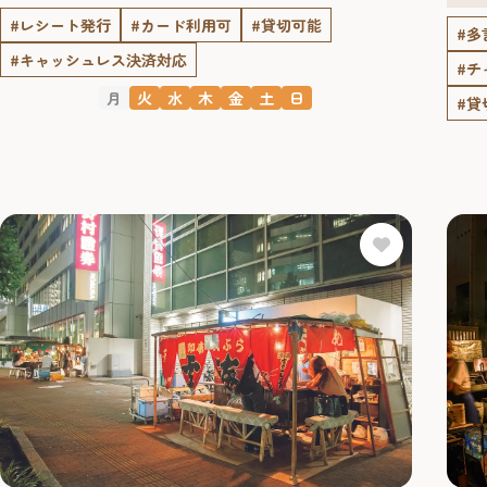
#レシート発行
#カード利用可
#貸切可能
#多
#キャッシュレス決済対応
#チ
月
火
水
木
金
土
日
#貸