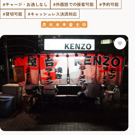
#チャージ・お通しなし
#外国語での接客可能
#予約可能
#貸切可能
#キャッシュレス決済対応
月
火
水
木
金
土
日