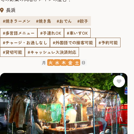
長浜
#焼きラーメン
#焼き鳥
#おでん
#餃子
#多言語メニュー
#子連れOK
#車いすOK
#チャージ・お通しなし
#外国語での接客可能
#予約可能
#貸切可能
#キャッシュレス決済対応
月
火
水
木
金
土
日