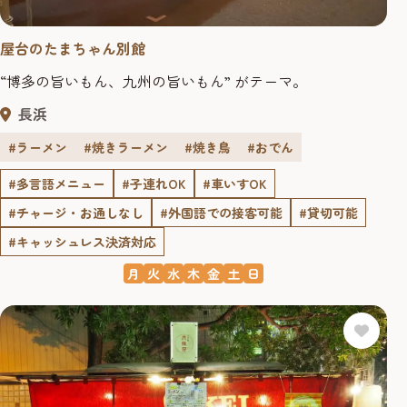
屋台のたまちゃん別館
“博多の旨いもん、九州の旨いもん” がテーマ。
長浜
#ラーメン
#焼きラーメン
#焼き鳥
#おでん
#多言語メニュー
#子連れOK
#車いすOK
#チャージ・お通しなし
#外国語での接客可能
#貸切可能
#キャッシュレス決済対応
月
火
水
木
金
土
日