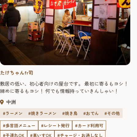
たけちゃんfr司
敷居の低い、初心者向けの屋台です。 最初に寄るもヨシ！
締めに寄るもヨシ！ 何でも情報持っていきんしゃい！
中洲
#ラーメン
#焼きラーメン
#焼き鳥
#おでん
#その他
#多言語メニュー
#レシート発行
#カード利用可
#子連れOK
#車いすOK
#チャージ・お通しなし