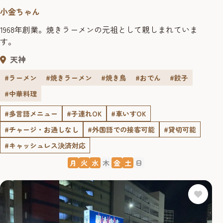
小金ちゃん
1968年創業。焼きラーメンの元祖として親しまれていま
す。
天神
#ラーメン
#焼きラーメン
#焼き鳥
#おでん
#餃子
#中華料理
#多言語メニュー
#子連れOK
#車いすOK
#チャージ・お通しなし
#外国語での接客可能
#貸切可能
#キャッシュレス決済対応
月
火
水
木
金
土
日