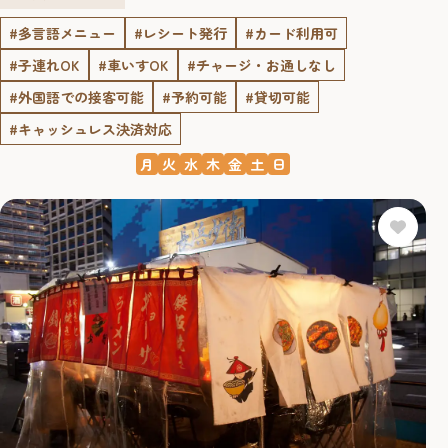
#多言語メニュー
#レシート発行
#カード利用可
#子連れOK
#車いすOK
#チャージ・お通しなし
#外国語での接客可能
#予約可能
#貸切可能
#キャッシュレス決済対応
月
火
水
木
金
土
日