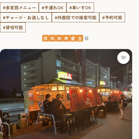
#多言語メニュー
#子連れOK
#車いすOK
#チャージ・お通しなし
#外国語での接客可能
#予約可能
#貸切可能
月
火
水
木
金
土
日