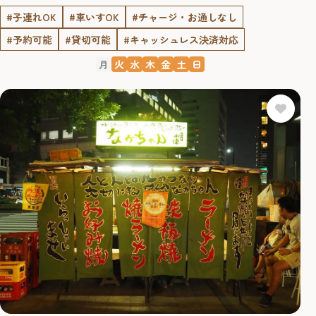
#子連れOK
#車いすOK
#チャージ・お通しなし
#予約可能
#貸切可能
#キャッシュレス決済対応
月
火
水
木
金
土
日