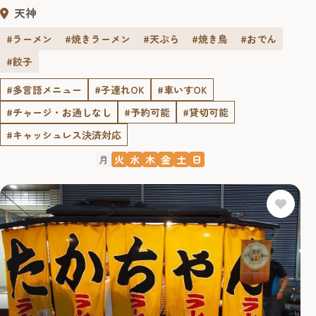
天神
#ラーメン
#焼きラーメン
#天ぷら
#焼き鳥
#おでん
#餃子
#多言語メニュー
#子連れOK
#車いすOK
#チャージ・お通しなし
#予約可能
#貸切可能
#キャッシュレス決済対応
月
火
水
木
金
土
日