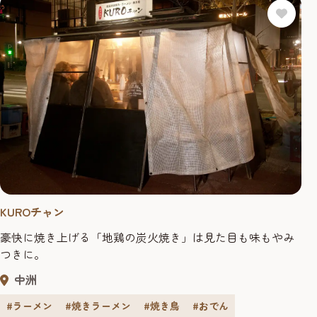
KUROチャン
豪快に焼き上げる「地鶏の炭火焼き」は見た目も味もやみ
つきに。
中洲
#ラーメン
#焼きラーメン
#焼き鳥
#おでん