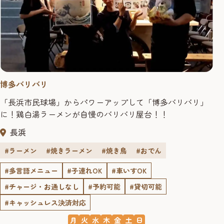
博多バリバリ
「長浜市民球場」からパワーアップして「博多バリバリ」
に！鶏白湯ラーメンが自慢のバリバリ屋台！！
長浜
#ラーメン
#焼きラーメン
#焼き鳥
#おでん
#多言語メニュー
#子連れOK
#車いすOK
#チャージ・お通しなし
#予約可能
#貸切可能
#キャッシュレス決済対応
月
火
水
木
金
土
日