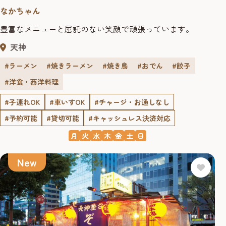
なかちゃん
豊富なメニューと屈託のない笑顔で頑張っています。
天神
#ラーメン
#焼きラーメン
#焼き鳥
#おでん
#餃子
#洋食・西洋料理
#子連れOK
#車いすOK
#チャージ・お通しなし
#予約可能
#貸切可能
#キャッシュレス決済対応
月
火
水
木
金
土
日
New