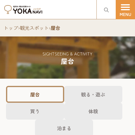
トップ
›
観光スポット
›
屋台
SIGHTSEEING & ACTIVITY
屋台
屋台
観る・遊ぶ
買う
体験
泊まる