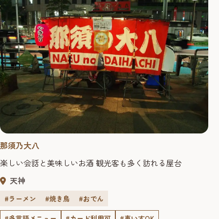
那須乃大八
楽しい会話と美味しいお酒 観光客も多く訪れる屋台
天神
#ラーメン
#焼き鳥
#おでん
#多言語メニュー
#カード利用可
#車いすOK