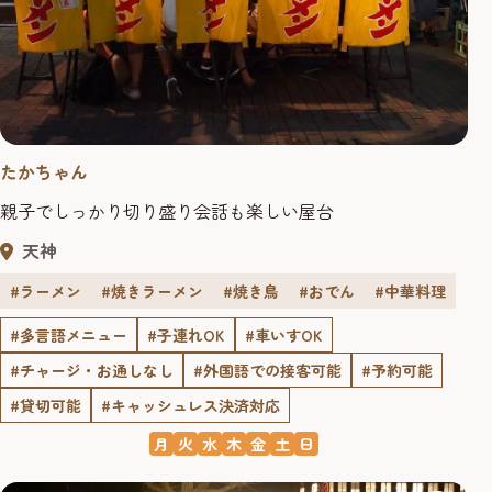
たかちゃん
親子でしっかり切り盛り会話も楽しい屋台
天神
#ラーメン
#焼きラーメン
#焼き鳥
#おでん
#中華料理
#多言語メニュー
#子連れOK
#車いすOK
#チャージ・お通しなし
#外国語での接客可能
#予約可能
#貸切可能
#キャッシュレス決済対応
月
火
水
木
金
土
日