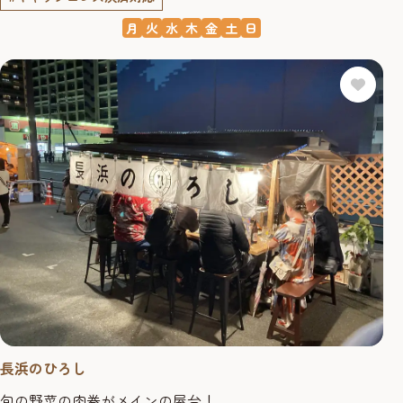
月
火
水
木
金
土
日
長浜のひろし
旬の野菜の肉巻がメインの屋台！