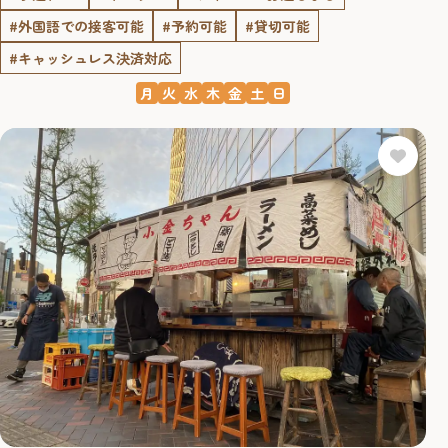
#外国語での接客可能
#予約可能
#貸切可能
#キャッシュレス決済対応
月
火
水
木
金
土
日