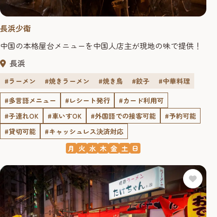
長浜少衛
中国の本格屋台メニューを中国人店主が現地の味で提供！
長浜
#ラーメン
#焼きラーメン
#焼き鳥
#餃子
#中華料理
#多言語メニュー
#レシート発行
#カード利用可
#子連れOK
#車いすOK
#外国語での接客可能
#予約可能
#貸切可能
#キャッシュレス決済対応
月
火
水
木
金
土
日