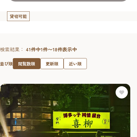
貸切可能
検索結果：
41件中1件〜18件表示中
閲覧数順
更新順
近い順
並び順