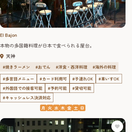
El Bajon
本物の多国籍料理が日本で食べられる屋台。
天神
#焼きラーメン
#おでん
#洋食・西洋料理
#海外の料理
#多言語メニュー
#カード利用可
#子連れOK
#車いすOK
#外国語での接客可能
#予約可能
#貸切可能
#キャッシュレス決済対応
月
火
水
木
金
土
日