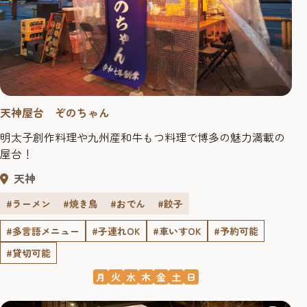
天神屋台 ぞのちゃん
明太子創作料理や九州産和牛もつ料理で博多の魅力満載の
屋台！
天神
#ラーメン
#焼き鳥
#おでん
#餃子
#多言語メニュー
#子連れOK
#車いすOK
#予約可能
#貸切可能
月
火
水
木
金
土
日