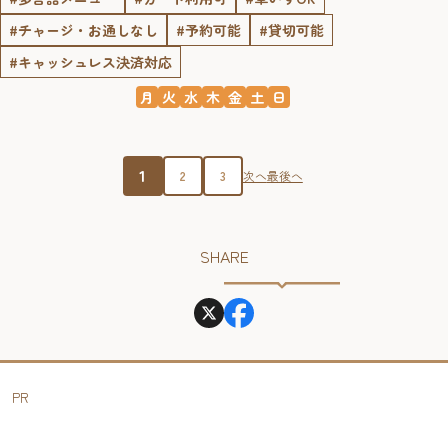
#チャージ・お通しなし
#予約可能
#貸切可能
#キャッシュレス決済対応
月
火
水
木
金
土
日
1
2
3
次へ
最後へ
SHARE
PR