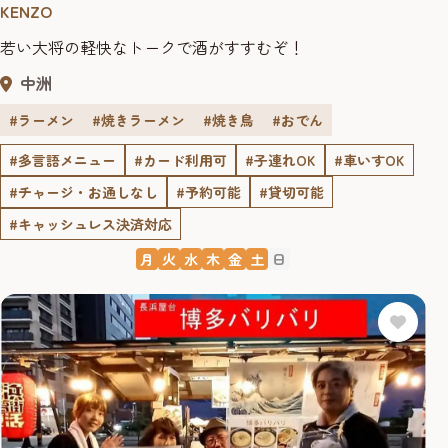
KENZO
若い大将の軽快なトークで酒がすすむぞ！
中洲
#ラーメン
#焼きラーメン
#焼き鳥
#おでん
#多言語メニュー
#カード利用可
#子連れOK
#車いすOK
#チャージ・お通しなし
#予約可能
#貸切可能
#キャッシュレス決済対応
月
火
水
木
金
土
日