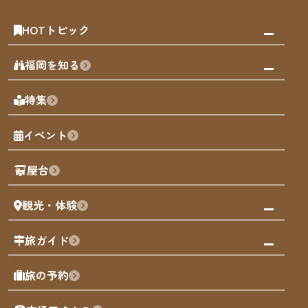
HOTトピック
みんなの旅行記
福岡を知る
天神エリア
福岡の見どころ
特集
博多旧市街
福岡の魅力
福岡城
イベント
観光カレンダー
歴史・文化
観光PR動画
屋台
まち歩き
観光・体験
福岡グルメ
福岡の祭り
観る・遊ぶ
旅ガイド
屋台
福岡を楽しむ
モデルコース
旅の予約
買う
福岡のアート
AIおまかせコース
体験
福岡のナイトタイム