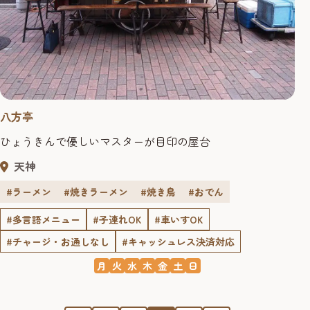
八方亭
ひょうきんで優しいマスターが目印の屋台
天神
#ラーメン
#焼きラーメン
#焼き鳥
#おでん
#多言語メニュー
#子連れOK
#車いすOK
#チャージ・お通しなし
#キャッシュレス決済対応
月
火
水
木
金
土
日