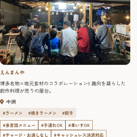
えんまんや
博多名物×地元食材のコラボレーション!! 趣向を凝らした
創作料理が売りの屋台。
中洲
#ラーメン
#焼きラーメン
#餃子
#多言語メニュー
#子連れOK
#車いすOK
#チャージ・お通しなし
#キャッシュレス決済対応