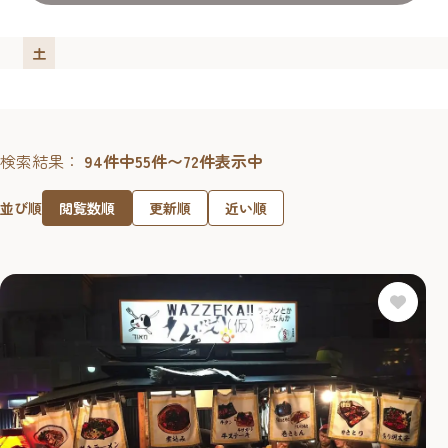
土
検索結果：
94件中55件〜72件表示中
閲覧数順
更新順
近い順
並び順