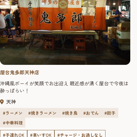
屋台鬼多郎天神店
沖縄風ボーイが笑顔でお出迎え 親近感が湧く屋台で今夜は
酔っぱらい！
天神
#ラーメン
#焼きラーメン
#焼き鳥
#おでん
#餃子
#中華料理
#子連れOK
#車いすOK
#チャージ・お通しなし