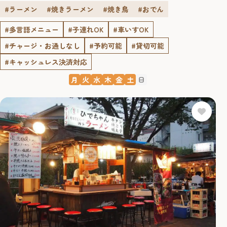
#ラーメン
#焼きラーメン
#焼き鳥
#おでん
#多言語メニュー
#子連れOK
#車いすOK
#チャージ・お通しなし
#予約可能
#貸切可能
#キャッシュレス決済対応
月
火
水
木
金
土
日