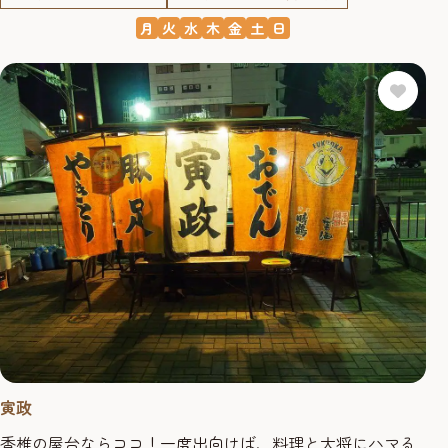
月
火
水
木
金
土
日
寅政
香椎の屋台ならココ！一度出向けば、料理と大将にハマる