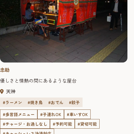
忠助
優しさと情熱の間にあるような屋台
天神
#ラーメン
#焼き鳥
#おでん
#餃子
#多言語メニュー
#子連れOK
#車いすOK
#チャージ・お通しなし
#予約可能
#貸切可能
#キャッシュレス決済対応