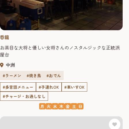
呑龍
お茶目な大将と優しい女将さんのノスタルジックな正統派
屋台
中洲
#ラーメン
#焼き鳥
#おでん
#多言語メニュー
#子連れOK
#車いすOK
#チャージ・お通しなし
月
火
水
木
金
土
日