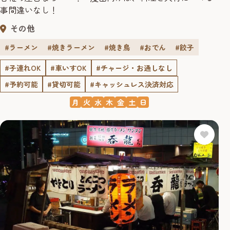
事間違いなし！
その他
#ラーメン
#焼きラーメン
#焼き鳥
#おでん
#餃子
#子連れOK
#車いすOK
#チャージ・お通しなし
#予約可能
#貸切可能
#キャッシュレス決済対応
月
火
水
木
金
土
日