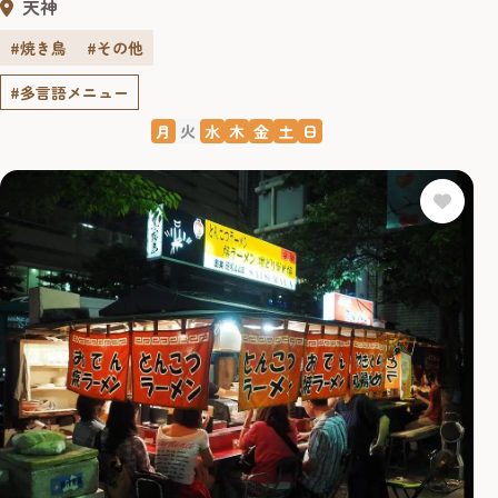
天神
#焼き鳥
#その他
#多言語メニュー
月
火
水
木
金
土
日