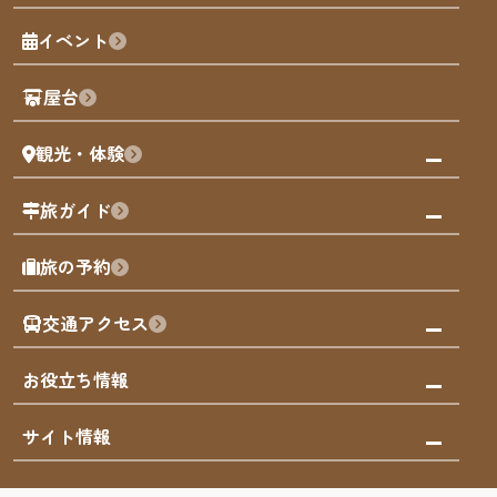
福岡の魅力
福岡城
イベント
観光カレンダー
歴史・文化
観光PR動画
屋台
まち歩き
観光・体験
福岡グルメ
福岡の祭り
観る・遊ぶ
旅ガイド
屋台
福岡を楽しむ
モデルコース
旅の予約
買う
福岡のアート
AIおまかせコース
体験
福岡のナイトタイム
交通アクセス
オリジナルプラン
泊まる
福岡の歴史・文化
みんなの旅行記
市内交通ガイド
お役立ち情報
サステナブルツーリズム
お得なチケット
福岡検定
お知らせ
サイト情報
よかなび音声ガイド
災害情報
まち歩き・体験プログラム掲載申込