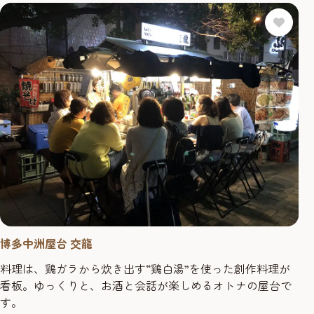
博多中洲屋台 交龍
料理は、鶏ガラから炊き出す“鶏白湯”を使った創作料理が
看板。ゆっくりと、お酒と会話が楽しめるオトナの屋台で
す。