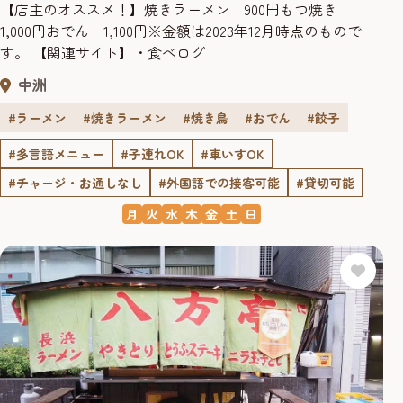
【店主のオススメ！】焼きラーメン 900円もつ焼き
1,000円おでん 1,100円※金額は2023年12月時点のもので
す。 【関連サイト】・食べログ
中洲
#ラーメン
#焼きラーメン
#焼き鳥
#おでん
#餃子
#多言語メニュー
#子連れOK
#車いすOK
#チャージ・お通しなし
#外国語での接客可能
#貸切可能
月
火
水
木
金
土
日