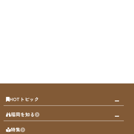
HOTトピック
みんなの旅行記
福岡を知る
天神エリア
福岡の見どころ
特集
博多旧市街