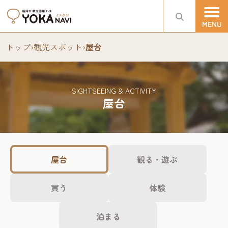
トップ
›
観光スポット
›
屋台
SIGHTSEEING & ACTIVITY
屋台
屋台
観る・遊ぶ
買う
体験
泊まる