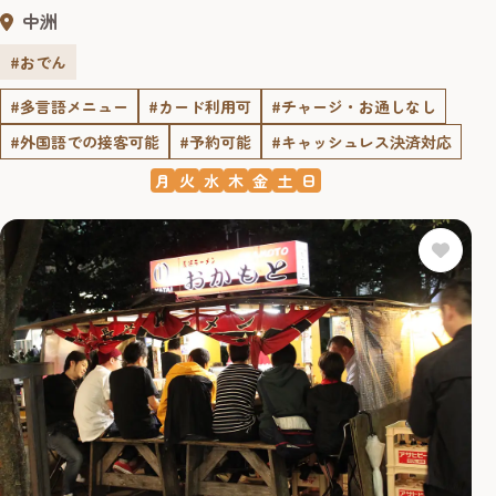
中洲
#おでん
#多言語メニュー
#カード利用可
#チャージ・お通しなし
#外国語での接客可能
#予約可能
#キャッシュレス決済対応
月
火
水
木
金
土
日