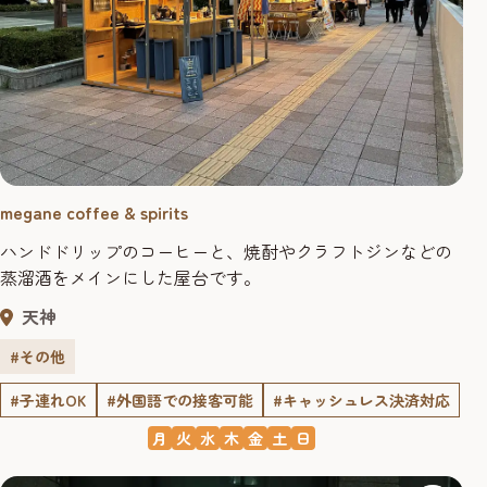
megane coffee & spirits
ハンドドリップのコーヒーと、焼酎やクラフトジンなどの
蒸溜酒をメインにした屋台です。
天神
#その他
#子連れOK
#外国語での接客可能
#キャッシュレス決済対応
月
火
水
木
金
土
日