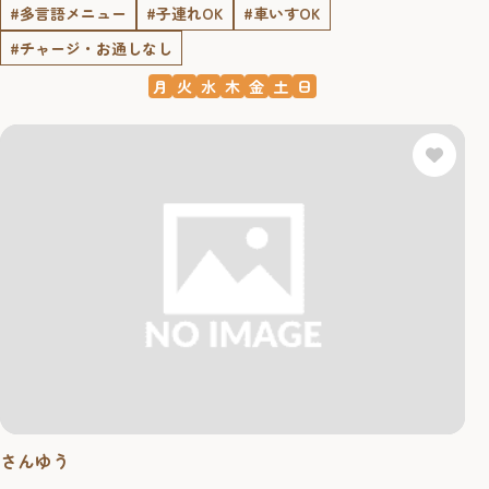
#多言語メニュー
#子連れOK
#車いすOK
#チャージ・お通しなし
月
火
水
木
金
土
日
さんゆう