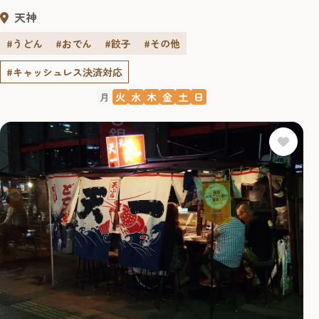
天神
#うどん
#おでん
#餃子
#その他
#キャッシュレス決済対応
月
火
水
木
金
土
日