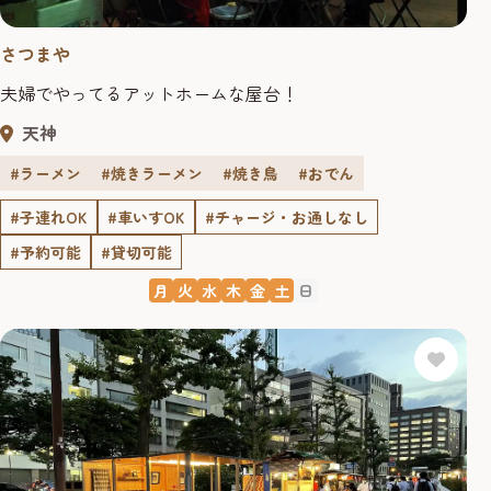
さつまや
夫婦でやってるアットホームな屋台！
天神
#ラーメン
#焼きラーメン
#焼き鳥
#おでん
#子連れOK
#車いすOK
#チャージ・お通しなし
#予約可能
#貸切可能
月
火
水
木
金
土
日