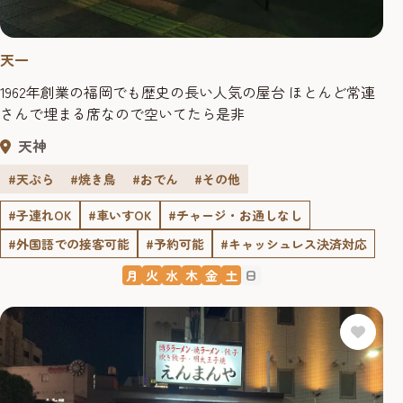
天一
1962年創業の福岡でも歴史の長い人気の屋台 ほとんど常連
さんで埋まる席なので空いてたら是非
天神
#天ぷら
#焼き鳥
#おでん
#その他
#子連れOK
#車いすOK
#チャージ・お通しなし
#外国語での接客可能
#予約可能
#キャッシュレス決済対応
月
火
水
木
金
土
日