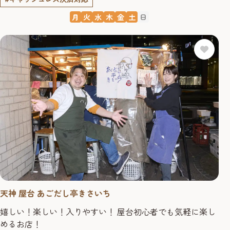
月
火
水
木
金
土
日
天神 屋台 あごだし亭きさいち
嬉しい！楽しい！入りやすい！ 屋台初心者でも気軽に楽し
めるお店！