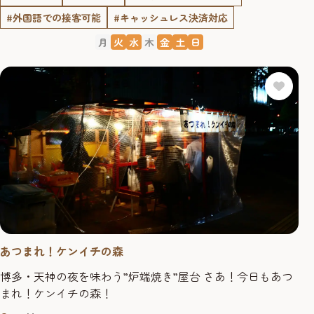
#外国語での接客可能
#キャッシュレス決済対応
月
火
水
木
金
土
日
あつまれ！ケンイチの森
博多・天神の夜を味わう”炉端焼き”屋台 さあ！今日もあつ
まれ！ケンイチの森！