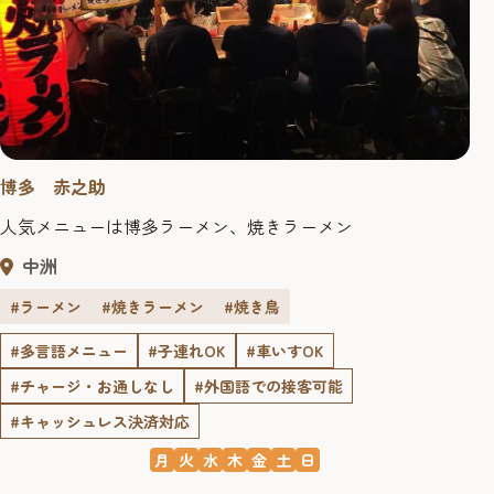
博多 赤之助
人気メニューは博多ラーメン、焼きラーメン
中洲
#ラーメン
#焼きラーメン
#焼き鳥
#多言語メニュー
#子連れOK
#車いすOK
#チャージ・お通しなし
#外国語での接客可能
#キャッシュレス決済対応
月
火
水
木
金
土
日