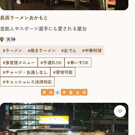
長浜ラーメンおかもと
芸能人やスポーツ選手にも愛される屋台
天神
#ラーメン
#焼きラーメン
#おでん
#中華料理
#多言語メニュー
#子連れOK
#車いすOK
#チャージ・お通しなし
#貸切可能
#キャッシュレス決済対応
月
火
水
木
金
土
日