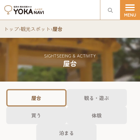
トップ
›
観光スポット
›
屋台
SIGHTSEEING & ACTIVITY
屋台
屋台
観る・遊ぶ
買う
体験
泊まる