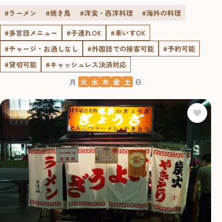
種多様なメニューが並ぶ「Telas&mico」らしさなのかもし
れません。 【店主のオススメ！】鉄串三種セット 1,100円
#ラーメン
#焼き鳥
#洋食・西洋料理
#海外の料理
自家製明太バター ブルースケッタ 500円博多麻辣ま...
#多言語メニュー
#子連れOK
#車いすOK
#チャージ・お通しなし
#外国語での接客可能
#予約可能
#貸切可能
#キャッシュレス決済対応
月
火
水
木
金
土
日