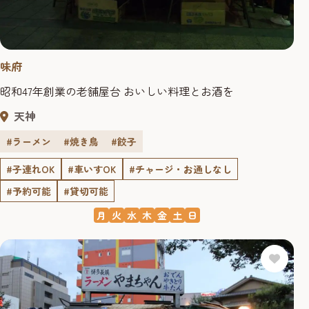
味府
昭和47年創業の老舗屋台 おいしい料理とお酒を
天神
#ラーメン
#焼き鳥
#餃子
#子連れOK
#車いすOK
#チャージ・お通しなし
#予約可能
#貸切可能
月
火
水
木
金
土
日