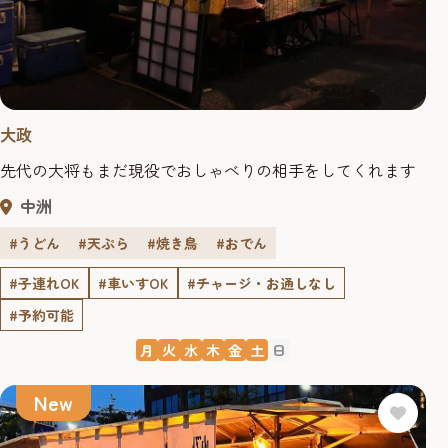
大政
先代の大将もまだ現役でおしゃべりの相手をしてくれます
中洲
#うどん
#天ぷら
#焼き鳥
#おでん
#子連れOK
#車いすOK
#チャージ・お通しなし
#予約可能
月
火
水
木
金
土
日
New