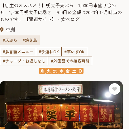
【店主のオススメ！】明太子天ぷら 1,000円串盛り合わ
せ 1,200円明太子肉巻き 700円※金額は2023年12月時点の
ものです。 【関連サイト】・食べログ
中洲
#天ぷら
#焼き鳥
#多言語メニュー
#子連れOK
#車いすOK
#チャージ・お通しなし
#外国語での接客可能
月
火
水
木
金
土
日