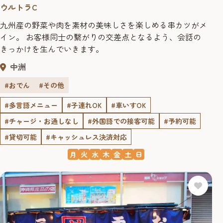
ウルトラC
九州産の野菜や肉を素材の美味しさを楽しめる串カツがメ
イン。 お客様同士の繋がりの交差点となるよう、会話の
きっかけを生んでいきます。
中洲
#おでん
#その他
#多言語メニュー
#子連れOK
#車いすOK
#チャージ・お通しなし
#外国語での接客可能
#予約可能
#貸切可能
#キャッシュレス決済対応
月
火
水
木
金
土
日