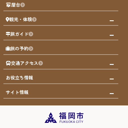
観光PR動画
屋台
まち歩き
観光・体験
福岡グルメ
福岡の祭り
観る・遊ぶ
旅ガイド
屋台
福岡を楽しむ
モデルコース
旅の予約
買う
福岡のアート
AIおまかせコース
体験
福岡のナイトタイム
交通アクセス
オリジナルプラン
泊まる
福岡の歴史・文化
みんなの旅行記
市内交通ガイド
お役立ち情報
サステナブルツーリズム
お得なチケット
福岡検定
お知らせ
サイト情報
よかなび音声ガイド
災害情報
まち歩き・体験プログラム掲載申込
重要なお知らせ
福岡のエリア
お得なチケット
観光案内所一覧
エリアガイド
観光案内所一覧
緊急時の連絡先