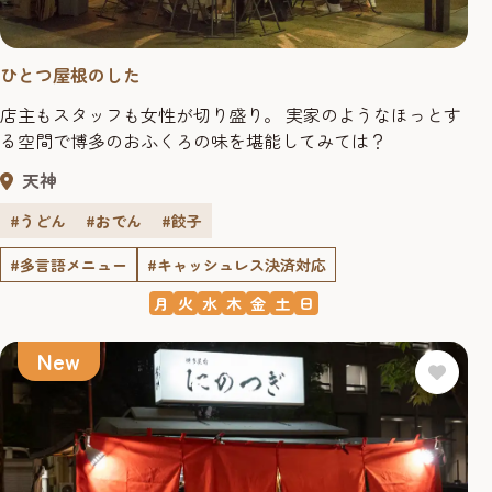
ひとつ屋根のした
店主もスタッフも女性が切り盛り。 実家のようなほっとす
る空間で博多のおふくろの味を堪能してみては？
天神
#うどん
#おでん
#餃子
#多言語メニュー
#キャッシュレス決済対応
月
火
水
木
金
土
日
New