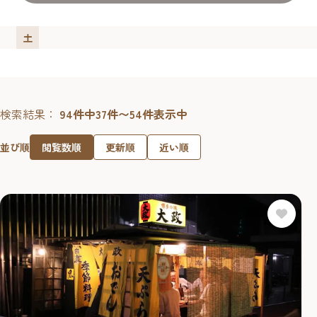
土
検索結果：
94件中37件〜54件表示中
閲覧数順
更新順
近い順
並び順