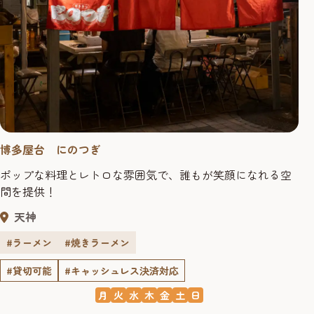
博多屋台 にのつぎ
ポップな料理とレトロな雰囲気で、誰もが笑顔になれる空
間を提供！
天神
#ラーメン
#焼きラーメン
#貸切可能
#キャッシュレス決済対応
月
火
水
木
金
土
日