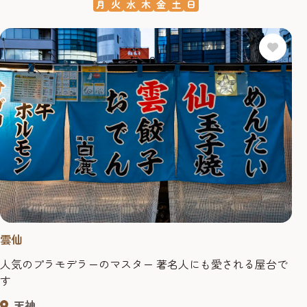
月
火
水
木
金
土
日
雲仙
人気のプラモデラーのマスター 著名人にも愛される屋台で
す
天神