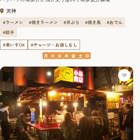
天神
#ラーメン
#焼きラーメン
#天ぷら
#焼き鳥
#おでん
#餃子
#車いすOK
#チャージ・お通しなし
月
火
水
木
金
土
日