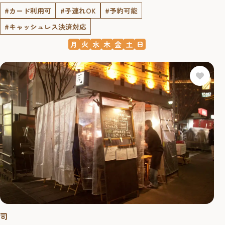
#カード利用可
#子連れOK
#予約可能
#キャッシュレス決済対応
月
火
水
木
金
土
日
司