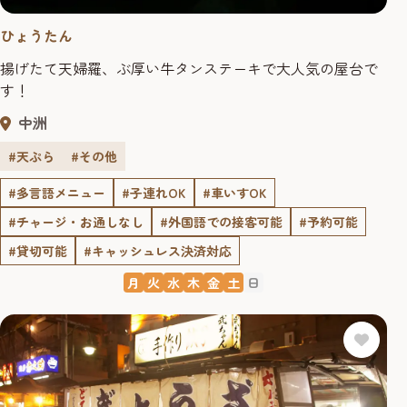
ひょうたん
揚げたて天婦羅、ぶ厚い牛タンステーキで大人気の屋台で
す！
中洲
#天ぷら
#その他
#多言語メニュー
#子連れOK
#車いすOK
#チャージ・お通しなし
#外国語での接客可能
#予約可能
#貸切可能
#キャッシュレス決済対応
月
火
水
木
金
土
日