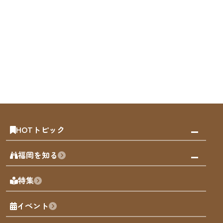
HOTトピック
みんなの旅行記
福岡を知る
天神エリア
福岡の見どころ
特集
博多旧市街
福岡の魅力
福岡城
イベント
観光カレンダー
歴史・文化