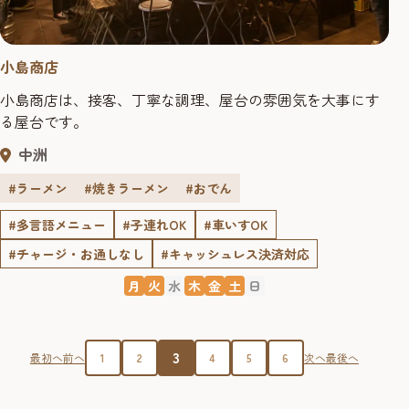
小島商店
小島商店は、接客、丁寧な調理、屋台の雰囲気を大事にす
る屋台です。
中洲
#ラーメン
#焼きラーメン
#おでん
#多言語メニュー
#子連れOK
#車いすOK
#チャージ・お通しなし
#キャッシュレス決済対応
月
火
水
木
金
土
日
3
最初へ
前へ
1
2
4
5
6
次へ
最後へ