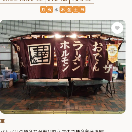
月
火
水
木
金
土
日
華
バリバリの博多弁が飛び交う店内で博多気分満喫