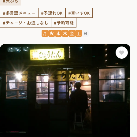
#天ぷら
#多言語メニュー
#子連れOK
#車いすOK
#チャージ・お通しなし
#予約可能
月
火
水
木
金
土
日