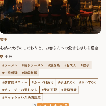
笑平
心熱い大将のこだわりと、お客さんへの愛情を感じる屋台
中洲
#ラーメン
#焼きラーメン
#焼き鳥
#おでん
#餃子
#中華料理
#韓国料理
#多言語メニュー
#カード利用可
#子連れOK
#車いすOK
#チャージ・お通しなし
#予約可能
#貸切可能
#キャッシュレス決済対応
月
火
水
木
金
土
日