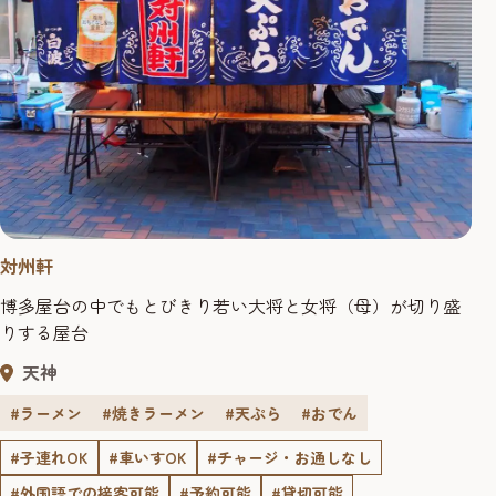
対州軒
博多屋台の中でもとびきり若い大将と女将（母）が切り盛
りする屋台
天神
#ラーメン
#焼きラーメン
#天ぷら
#おでん
#子連れOK
#車いすOK
#チャージ・お通しなし
#外国語での接客可能
#予約可能
#貸切可能