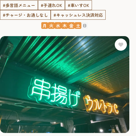
#多言語メニュー
#子連れOK
#車いすOK
#チャージ・お通しなし
#キャッシュレス決済対応
月
火
水
木
金
土
日