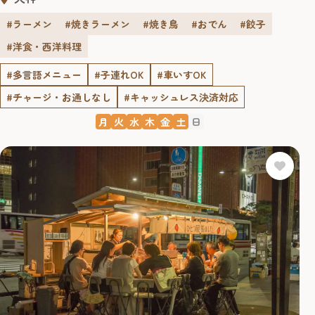
#ラーメン
#焼きラーメン
#焼き鳥
#おでん
#餃子
#洋食・西洋料理
#多言語メニュー
#子連れOK
#車いすOK
#チャージ・お通しなし
#キャッシュレス決済対応
月
火
水
木
金
土
日