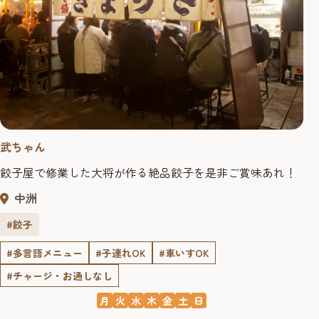
武ちゃん
餃子屋で修業した大将が作る絶品餃子を是非ご賞味あれ！
中洲
#餃子
#多言語メニュー
#子連れOK
#車いすOK
#チャージ・お通しなし
月
火
水
木
金
土
日