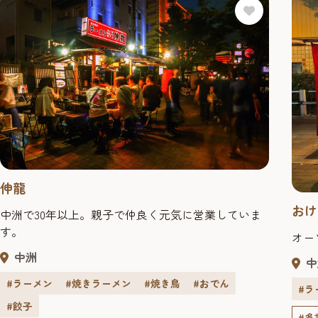
伸龍
おけ
中洲で30年以上。親子で仲良く元気に営業していま
す。
オー
中洲
中
#ラーメン
#焼きラーメン
#焼き鳥
#おでん
#ラ
#餃子
#多