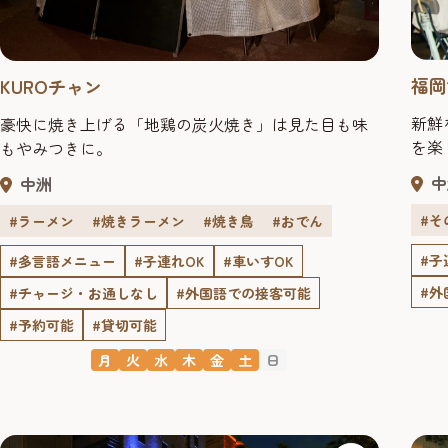
福岡
KUROチャン
新鮮
豪快に焼き上げる「地鶏の炭火焼き」は見た目も味
を楽
もやみつきに。
中
中洲
#そ
#ラーメン
#焼きラーメン
#焼き鳥
#おでん
#子
#多言語メニュー
#子連れOK
#車いすOK
#外
#チャージ・お通しなし
#外国語での接客可能
#予約可能
#貸切可能
月
火
水
木
金
土
日