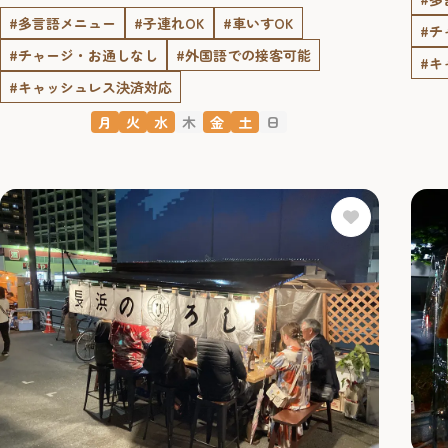
#多言語メニュー
#子連れOK
#車いすOK
#チ
#チャージ・お通しなし
#外国語での接客可能
#キ
#キャッシュレス決済対応
月
火
水
木
金
土
日