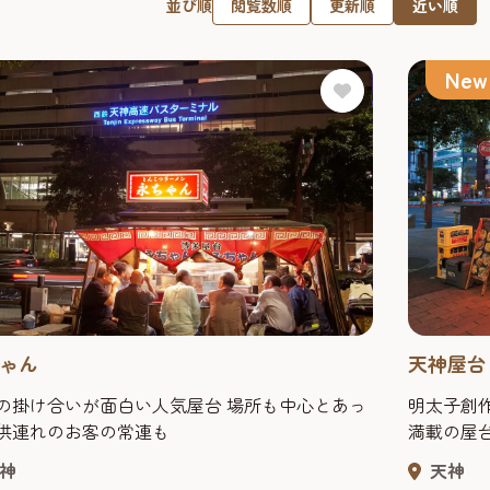
閲覧数順
更新順
近い順
並び順
New
ゃん
天神屋台
の掛け合いが面白い人気屋台 場所も中心とあっ
明太子創
供連れのお客の常連も
満載の屋
神
天神