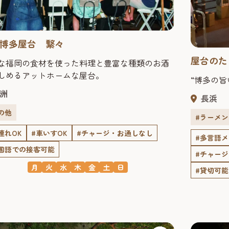
博多屋台 繋々
屋台のた
な福岡の食材を使った料理と豊富な種類のお酒
しめるアットホームな屋台。
“博多の旨
洲
長浜
の他
#ラーメン
連れOK
#車いすOK
#チャージ・お通しなし
#多言語
国語での接客可能
#チャー
月
火
水
木
金
土
日
#貸切可能