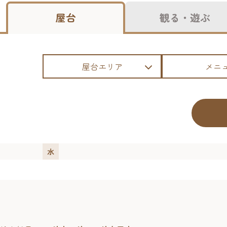
屋台
観る・遊ぶ
屋台エリア
メニ
水