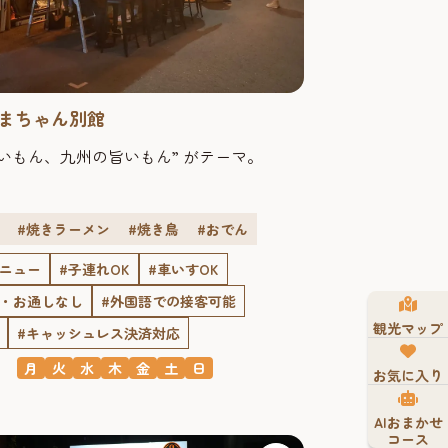
まちゃん別館
いもん、九州の旨いもん” がテーマ。
#焼きラーメン
#焼き鳥
#おでん
メニュー
#子連れOK
#車いすOK
ジ・お通しなし
#外国語での接客可能
観光マップ
#キャッシュレス決済対応
月
火
水
木
金
土
日
お気に入り
AIおまかせ
コース