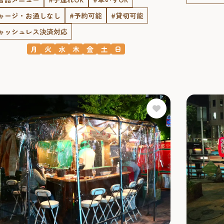
ャージ・お通しなし
#予約可能
#貸切可能
ャッシュレス決済対応
月
火
水
木
金
土
日