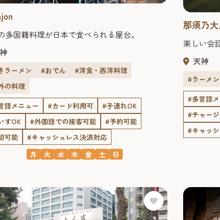
ajon
那須乃大
の多国籍料理が日本で食べられる屋台。
楽しい会
神
天神
きラーメン
#おでん
#洋食・西洋料理
#ラーメン
外の料理
#多言語
言語メニュー
#カード利用可
#子連れOK
#チャー
いすOK
#外国語での接客可能
#予約可能
#キャッ
切可能
#キャッシュレス決済対応
月
火
水
木
金
土
日