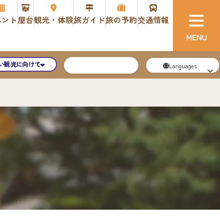
ベント
屋台
観光・体験
旅ガイド
旅の予約
交通情報
い観光に向けて
Languages