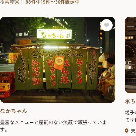
検索結果：
88件中19件〜36件表示中
永ち
なかちゃん
親子
て子
豊富なメニューと屈託のない笑顔で頑張っていま
す。
天