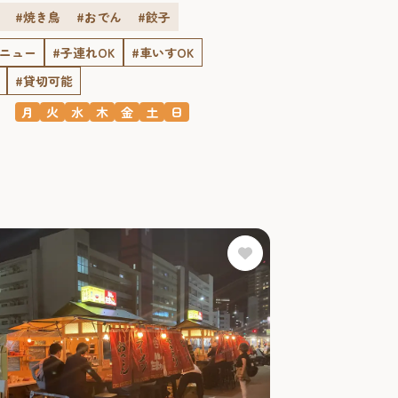
#焼き鳥
#おでん
#餃子
メニュー
#子連れOK
#車いすOK
#貸切可能
月
火
水
木
金
土
日