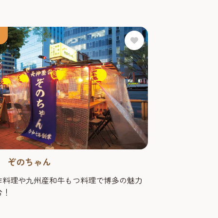
 ぞのちゃん
作料理や九州産和牛もつ料理で博多の魅力
台！