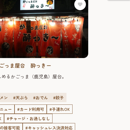
ごっま屋台 酔っきー
しめるかごっま（鹿児島）屋台。
ーメン
#天ぷら
#おでん
#餃子
メニュー
#カード利用可
#子連れOK
K
#チャージ・お通しなし
での接客可能
#キャッシュレス決済対応