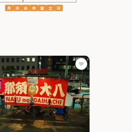
月
火
水
木
金
土
日