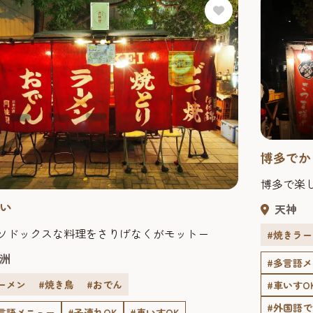
博多でか
博多で楽
い
天神
ソドックスな料理をさりげなくがモットー
#焼きラ
洲
#多言語
ーメン
#焼き鳥
#おでん
#車いすO
#外国語
言語メニュー
#子連れOK
#車いすOK