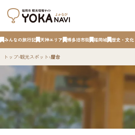
みんなの旅行記
天神エリア
博多旧市街
福岡城
歴史・文化
トップ
›
観光スポット
›
屋台