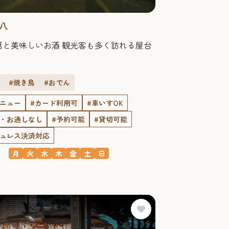
八
話と美味しいお酒 観光客も多く訪れる屋台
#焼き鳥
#おでん
メニュー
#カード利用可
#車いすOK
ジ・お通しなし
#予約可能
#貸切可能
シュレス決済対応
月
火
水
木
金
土
日