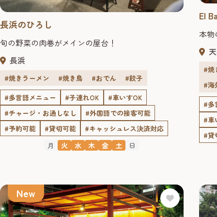
El B
長浜のひろし
本物
旬の野菜の肉巻がメインの屋台！
天
長浜
#焼
#焼きラーメン
#焼き鳥
#おでん
#餃子
#海
#多言語メニュー
#子連れOK
#車いすOK
#多
#チャージ・お通しなし
#外国語での接客可能
#車
#予約可能
#貸切可能
#キャッシュレス決済対応
#貸
月
火
水
木
金
土
日
New