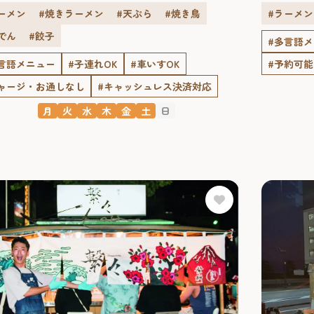
ーメン
#焼きラーメン
#天ぷら
#焼き鳥
#ラーメン
でん
#餃子
#多言語
言語メニュー
#子連れOK
#車いすOK
#予約可能
ャージ・お通しなし
#キャッシュレス決済対応
月
火
水
木
金
土
日