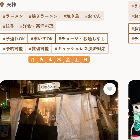
天神
#ラ
#ラーメン
#焼きラーメン
#焼き鳥
#おでん
#お
#餃子
#洋食・西洋料理
#多
#子連れOK
#車いすOK
#チャージ・お通しなし
#チ
#予約可能
#貸切可能
#キャッシュレス決済対応
月
火
水
木
金
土
日