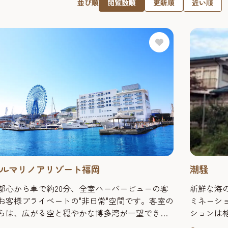
閲覧数順
更新順
近い順
並び順
潮騒
ルマリノアリゾート福岡
新鮮な海
都心から車で約20分、全室ハーバービューの客
ミネーシ
お客様プライベートの"非日常"空間です。客室の
ションは
らは、広がる空と穏やかな博多湾が一望できま
目の前にはクルーザーが浮かび海鳥のさえずり