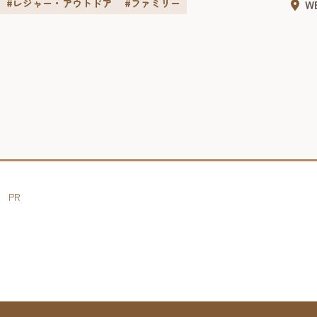
ビーチがあり、様々な体験ができます。夜には、満
#レジャー・アウトドア
#ファミリー
W
も。
天の星をビーチや草原など自分の好きな場所でご覧
んな
いただけます。山と海どちらも満喫したい方におす
れ家
すめです。 人と人...
れ、
日を
PR