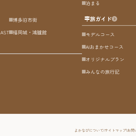
泊まる
旅ガイド
博多旧市街
OAST
福岡城・鴻臚館
モデルコース
AIおまかせコース
オリジナルプラン
みんなの旅行記
よかなびについて
サイトマップ
お問