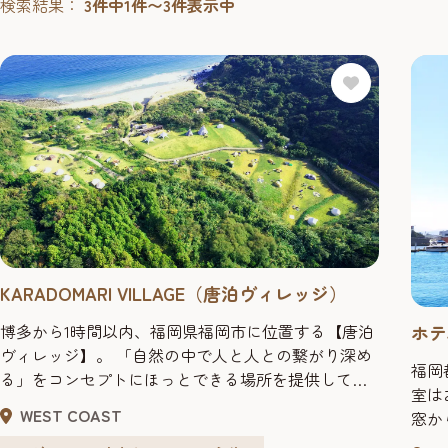
検索結果：
3件中1件〜3件表示中
KARADOMARI VILLAGE（唐泊ヴィレッジ）
博多から1時間以内、福岡県福岡市に位置する【唐泊
ホテ
ヴィレッジ】。 「自然の中で人と人との繋がり深め
福岡
る」をコンセプトにほっとできる場所を提供してく
室は
れます。キャンプ場でありながら、サウナ、焚き火
WEST COAST
窓か
バー（宿泊者無料）、徒歩1分圏内にプライベート
す。