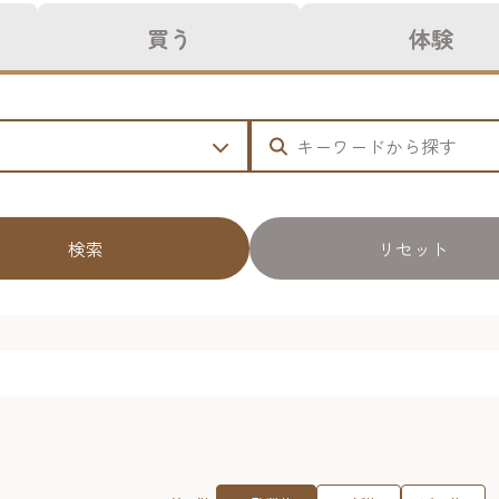
買う
体験
検索
リセット