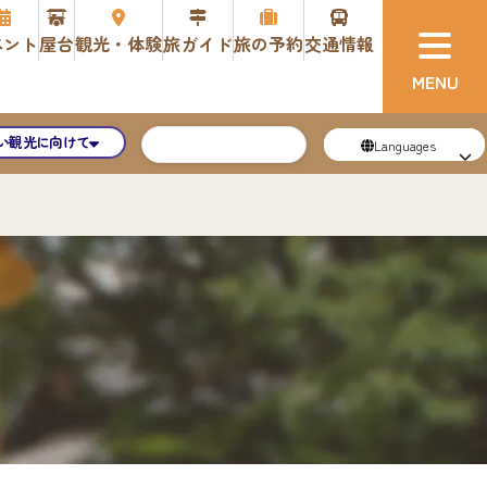
ベント
屋台
観光・体験
旅ガイド
旅の予約
交通情報
い観光に向けて
Languages