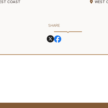
WEST 
EST COAST
福岡にこんなところがあったなんて・・・。そ
声を、いつも嬉しく伺っています。まさに、隠
的リゾートホテル。「客室から見た海に癒さ
明日への励みになった」、「レストランで誕生
SHARE
お祝いしてもらって...