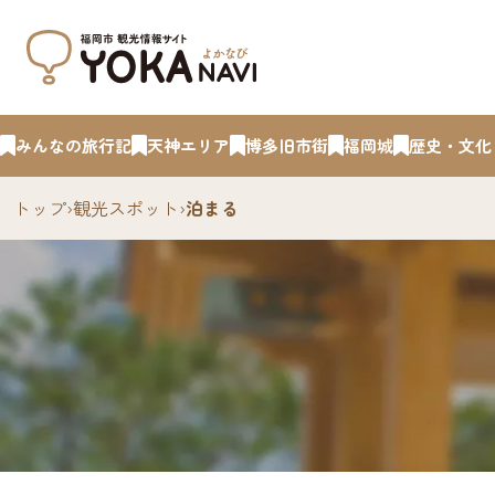
みんなの旅行記
天神エリア
博多旧市街
福岡城
歴史・文化
トップ
›
観光スポット
›
泊まる