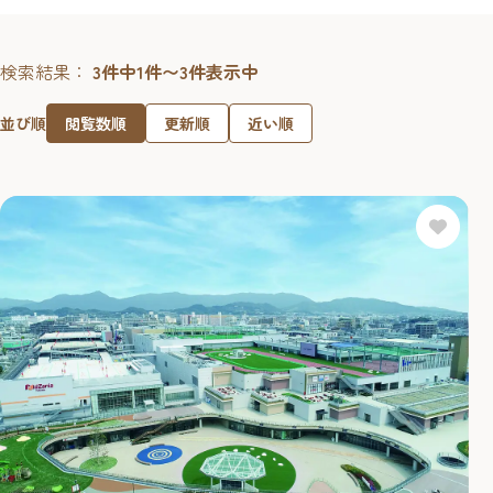
検索結果：
3件中1件〜3件表示中
閲覧数順
更新順
近い順
並び順