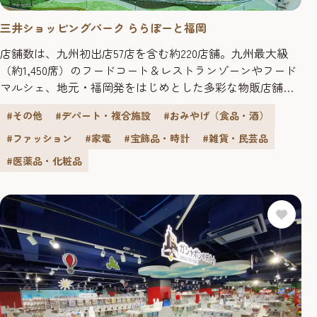
三井ショッピングパーク ららぽーと福岡
店舗数は、九州初出店57店を含む約220店舗。九州最大級
（約1,450席）のフードコート＆レストランゾーンやフード
マルシェ、地元・福岡発をはじめとした多彩な物販店舗、
全世代が楽しめる体験型エンターテインメント施設など、
#その他
#デパート・複合施設
#おみやげ（食品・酒）
五感で存分に楽しめる様々な店舗やコンテンツを集積して
います。
#ファッション
#家電
#宝飾品・時計
#雑貨・民芸品
#医薬品・化粧品