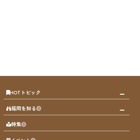
HOTトピック
みんなの旅行記
福岡を知る
天神エリア
福岡の見どころ
特集
博多旧市街
福岡の魅力
福岡城