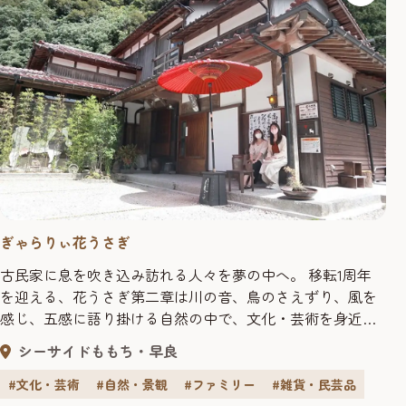
ぎゃらりぃ花うさぎ
古民家に息を吹き込み訪れる人々を夢の中へ。 移転1周年
を迎える、花うさぎ第二章は川の音、鳥のさえずり、風を
感じ、五感に語り掛ける自然の中で、文化・芸術を身近に
感じて頂ける場所としてスタートしております。訪れる
シーサイドももち・早良
方々の癒しの場になっています。
#文化・芸術
#自然・景観
#ファミリー
#雑貨・民芸品