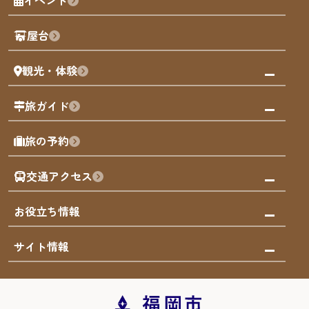
イベント
観光カレンダー
歴史・文化
観光PR動画
屋台
まち歩き
観光・体験
福岡グルメ
福岡の祭り
観る・遊ぶ
旅ガイド
屋台
福岡を楽しむ
モデルコース
旅の予約
買う
福岡のアート
AIおまかせコース
体験
福岡のナイトタイム
交通アクセス
オリジナルプラン
泊まる
福岡の歴史・文化
みんなの旅行記
市内交通ガイド
お役立ち情報
サステナブルツーリズム
お得なチケット
福岡検定
お知らせ
サイト情報
よかなび音声ガイド
災害情報
まち歩き・体験プログラム掲載申込
重要なお知らせ
福岡のエリア
お得なチケット