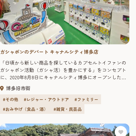
ガシャポンのデパート キャナルシティ博多店
「日頃から新しい商品を探しているカプセルトイファンの
ガシャポン活動（ガシャ活）を豊かにする」をコンセプト
に、2020年8月8日にキャナルシティ博多にオープンした
『ガシャポンのデパート 』。 120坪の広大な空間にずらり
博多旧市街
と並んだ2,200面のガシャポン。 その圧倒的な品揃えのな
か、カプセルトイが本来持つ「何が出るかわからないワク
#その他
#レジャー・アウトドア
#ファミリー
ワク感」に加え、商品知識が豊富なスタッフや、スマート
#おみやげ（食品・酒）
#雑貨・民芸品
フォンアプリで...