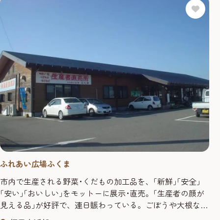
ふれあい広場ふくま
市内で生産される野菜･くだもの加工品を、｢新鮮｣｢安全｣
｢安い｣｢おいしい｣をモットーに展示･直売。｢生産者の顔が
見える品｣が好評で、連日賑わっている。ごぼうや大根な
ど、根ものが特に人気。