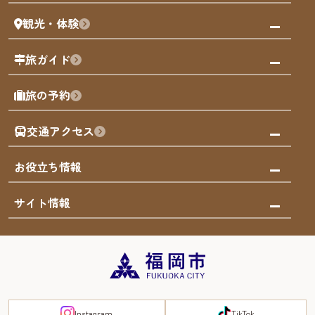
まち歩き
観光・体験
福岡グルメ
福岡の祭り
観る・遊ぶ
旅ガイド
屋台
福岡を楽しむ
モデルコース
旅の予約
買う
福岡のアート
AIおまかせコース
体験
福岡のナイトタイム
交通アクセス
オリジナルプラン
泊まる
福岡の歴史・文化
みんなの旅行記
市内交通ガイド
お役立ち情報
サステナブルツーリズム
お得なチケット
福岡検定
お知らせ
サイト情報
よかなび音声ガイド
災害情報
まち歩き・体験プログラム掲載申込
重要なお知らせ
福岡のエリア
お得なチケット
観光案内所一覧
エリアガイド
観光案内所一覧
緊急時の連絡先
博多旧市街
宿泊税
Instagram
TikTok