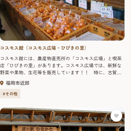
コスモス館（コスモス広場・ひびきの里）
コスモス館には、農産物直売所の「コスモス広場」と喫茶
店「ひびきの里」があります。コスモス広場では、新鮮な
野菜や果物、生花等を販売しています！！ 特に、古賀の
特産品の「スイートコーン」、「山見坂ネーブル」、「で
福岡市近郊
こぽん」等が大人気です。ひびきの里は、障がいがある人
もない人もともに働く喫茶店で、コーヒーや軽食だけでな
#その他
く、古賀産の野菜や果物をふんだんに使ったシェイク等も
味わえます！！