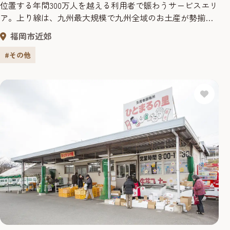
位置する年間300万人を越える利用者で賑わうサービスエリ
ア。上り線は、九州最大規模で九州全域のお土産が勢揃い
するなど西日本で売上第一を誇るほどの人気ぶり。下り線
福岡市近郊
は、古賀市ブランド「焦がし商品」にも認定されている
「焦がし醤油ラーメン」をはじめ、飲食コーナーが充実。
#その他
福岡のお土産のほか、古賀のお土産も購入できます。上り
線、下り線とも一般道から出入...