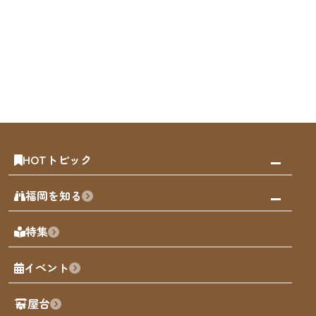
HOTトピック
みんなの旅行記
福岡を知る
天神エリア
福岡の見どころ
特集
博多旧市街
福岡の魅力
福岡城
イベント
観光カレンダー
歴史・文化
観光PR動画
屋台