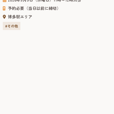
雰囲気やクルーズ船ならではの魅力を間近で体感できる貴
予約必要（当日以前に締切）
重な機会です。 申込1回につき、2名まで申し込みできます
ので、ご家族の方等も一緒にご応募できます。 是非この機
博多駅エリア
会に...
#その他