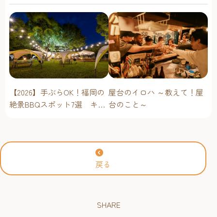
ベントスケジュール！【福
岡アジア美術館】
屋台のイロハ ～教えて！屋
【2026】手ぶらOK！福岡の
台のこと～
絶景BBQスポット7選 キャ
ンプ場・海辺・公園で手軽
に楽しむ
戻る
SHARE