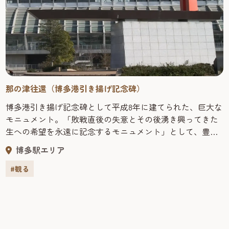
那の津往還（博多港引き揚げ記念碑）
博多港引き揚げ記念碑として平成8年に建てられた、巨大な
モニュメント。「敗戦直後の失意とその後湧き興ってきた
生への希望を永遠に記念するモニュメント」として、豊福
知徳により製作された。博多港は戦後直後、国内最大級の
博多駅エリア
引揚援護港として、中国東北部や朝鮮半島より約139万人も
の人々がこの地に、また、在日の朝鮮人・中国人など約50
#観る
万人の人々がここから故郷へと帰っていった。戦争の悲惨
な体験を二度と繰り返さないよう次の世代の人々に語り継
いでいくという願いが込められている。