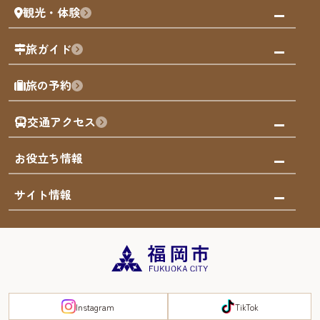
観光・体験
福岡グルメ
福岡の祭り
観る・遊ぶ
旅ガイド
屋台
福岡を楽しむ
モデルコース
旅の予約
買う
福岡のアート
AIおまかせコース
体験
福岡のナイトタイム
交通アクセス
オリジナルプラン
泊まる
福岡の歴史・文化
みんなの旅行記
市内交通ガイド
お役立ち情報
サステナブルツーリズム
お得なチケット
福岡検定
お知らせ
サイト情報
よかなび音声ガイド
災害情報
まち歩き・体験プログラム掲載申込
重要なお知らせ
福岡のエリア
お得なチケット
観光案内所一覧
エリアガイド
観光案内所一覧
緊急時の連絡先
博多旧市街
宿泊税
Instagram
TikTok
FUKUOKA EAST&WEST COAST