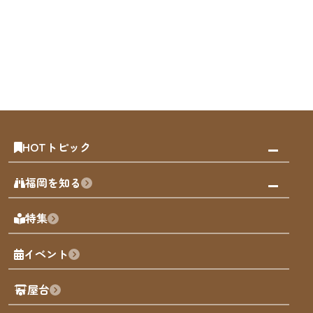
HOTトピック
みんなの旅行記
福岡を知る
天神エリア
福岡の見どころ
特集
博多旧市街
福岡の魅力
福岡城
イベント
観光カレンダー
歴史・文化
観光PR動画
屋台
まち歩き