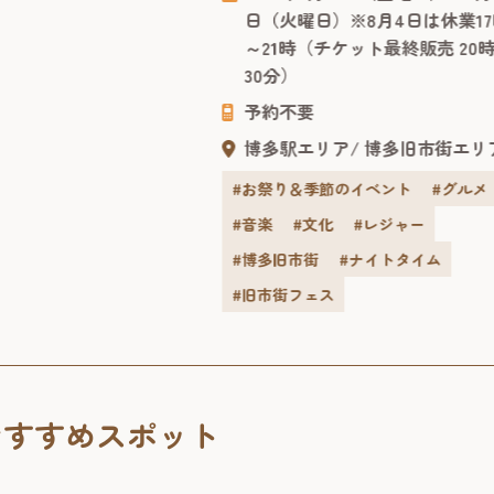
んで欲しい！」と始めたこの大人
日（火曜日）※8月4日は休業1
夏祭りも今年で10回目。2026年は
～21時（チケット最終販売 20
んと11日間にわたって博多唯一の
30分）
り酒屋「博多百年蔵」を会場に、
季限定イベント「酒蔵de冷ガーデ
予約不要
～大人の夏祭り～」が開催されま
博多駅エリア
博多旧市街エリ
す。 7月31日～8月11日の11日間限
の、地酒・夏...
#お祭り＆季節のイベント
#グルメ
#音楽
#文化
#レジャー
#博多旧市街
#ナイトタイム
#旧市街フェス
おすすめスポット