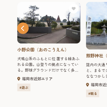
小野公園（おのこうえん）
熊野神社
犬鳴山系のふもとに位 置する緑あふ
れる公園。山登りの拠点になってい
標高１
筵内の大通
る。野球グラウンドだけでなく多目
国時代
と、まるで
的広場や遊具のある児童公園も備え
の飯盛
ななつかし
福岡市近郊エリア
ており、市民の安らぎの場になって
れ、頂
社。 243
福岡市近
いる。
場が設
で、登った
#遊ぶ
内を見
す。 拝殿
#観る
ょっと
の絵馬の中
らないよう