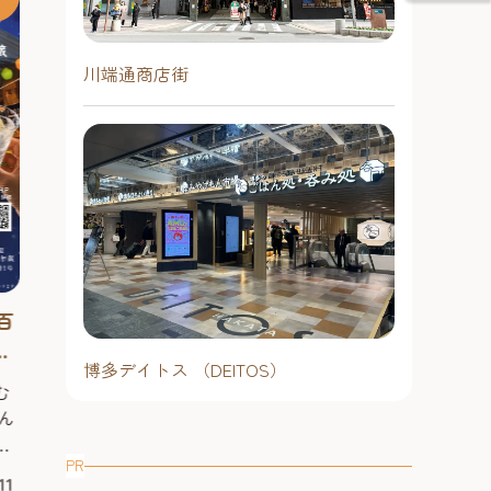
川端通商店街
リアル恐竜シ
「そうめん小屋 in ベイサイド」
百
ク』【キャナ
開催中！【ベイサイドプレイス
博
2026年 ～
博多デイトス （DEITOS）
博多】 2026年
し
通算60万人を
今年も登場！そうめん小屋 in ベイサ
む
スリップ感覚
ショーが福岡に
イド。 300年の歴史を持つ手延べそ
ん
べる！
で楽しめるリア
うめんを特別なこだわりのあご出汁
の
2026年も開催
のめんつゆで堪能！ ベイサイドの夏
PR
し
2026年8月
2026年7月1日（水曜日）～8月30
11
ん恐竜から大人
の名物イベントとして親しまれてい