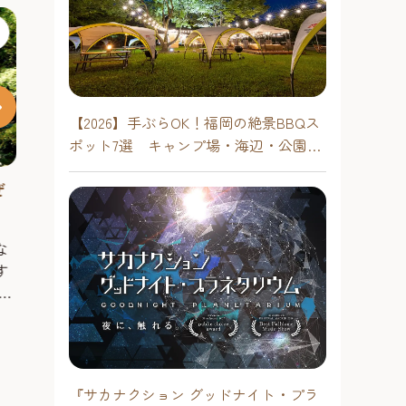
【2026】手ぶらOK！福岡の絶景BBQス
ポット7選 キャンプ場・海辺・公園で
手軽に楽しむ
ぜ
筵内のなの花
福津市総合運動公園「なまずの
郷」
古賀市筵内地区
毎年3月下旬に
な
緑豊かな自然を活用して、子供から
開催され、多く
す
お年寄りまでオールシーズン気軽に
年
福岡市近郊エ
楽しむことができる公園。噴水広
植
場、和風庭園、多目的広場、野球
福岡市近郊エリア
念
#観る
#遊ぶ
場、弓道場、アーチェリー場、ゲー
トボール場、テニスコートなどを整
#遊ぶ
備している。
『サカナクション グッドナイト・プラ