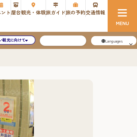
ベント
屋台
観光・体験
旅ガイド
旅の予約
交通情報
い観光に向けて
Languages