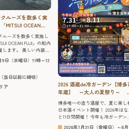
着クルーズを数多く実
MITSUI OCEAN
の船内見学会を開催しま
クルーズを数多く実施し
UI OCEAN FUJI」の船内
催します。 美しい内装や
した共有スペースなど、
9月9日（水曜日）11時～12
なか立ち入ることのでき
見学しながら、海の上で
（当日以前に締切）
な旅の雰囲気やクルーズ
2026 酒蔵de冷ガーデン【博多
の魅力を間近で体感でき
リア
会です。 申込1回につ
年蔵】 ～大人の夏祭り～ 
で申し込みできますので、
多唯一の造り酒屋で、夏に楽
博多唯一の造り酒屋で、夏に楽し
等も一緒にご応募できま
む日本酒イベント！
日本酒イベント開催！ 2026年はな
機会に...
と11日間開催！ 今年も冷ガーデン
開催が決定！「夏でも日本酒を楽
2026年7月31日（金曜日）～8月