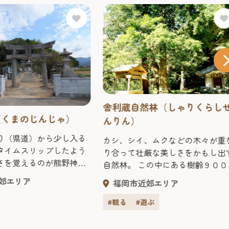
舎利蔵自然林（しゃりくらし
（くまのじんじゃ）
んりん）
り（県道）から少し入る
カシ、シイ、ムクなどの木々が重
タイムスリップしたよう
り合って壮厳な美しさをかもし出
さを覚えるのが熊野神
自然林。 この中にある樹齢９００
段の石段は、古賀市最長
のナギの古木５本は、行基のお手
郊エリア
福岡市近郊エリア
だけでも息が切れそうで
えともいわれる。県指定の天然記
内に掲げられている数多く
物。
#観る
#遊ぶ
でも、抜け出して暴れ回
に手綱を書き加えられた