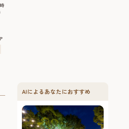
の
①開場：9時4
日（日曜日）月曜日～木曜日：11
7時
スまで登場する
る「そうめん小屋」が今年も登場。
な
分②開場：12
時～20時、金曜日・土曜日・日曜
時
らやってきたリ
博多湾を望む絶好のロケーション
造
③開場：14時
日・祝日日：11時～22時※ラスト
竜パーク」は、
で、300年の歴史を持つ三輪山本の手
夏
分
オーダーは閉店1時間前
代にタイムスリ
延べそうめんと、本格的な流しそう
ン
くスリリングに
予約必要（当
めん体験をお楽しめます。 会場は、
予約不要
ア
向けのパフォー
開放的な空間が人気の海側屋外施設
定
中洲川端・リ
博多駅エリア
で観るだけでな
「ベイサイドキャノピー」。...
様...
#RIVER FRON
#グルメ
#ショッピング
#文化
#レジャ
#ナイトタイム
AIによるあなたにおすすめ