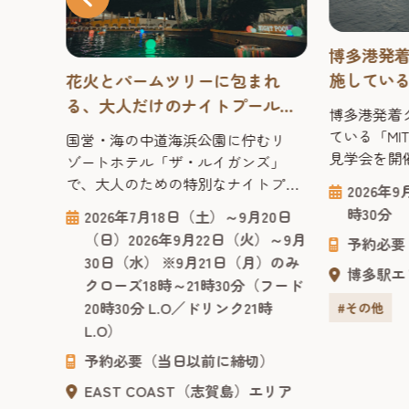
博多港発
施している「
名シ
花火とパームツリーに包まれ
FUJI」
シネ
る、大人だけのナイトプール
博多港発着
す！
「LUIGANS BEACH CLUB -
ている「MITS
むリ
国営・海の中道海浜公園に佇むリ
NIGHT POOL-」開催中
見学会を開
ズ」で
ゾートホテル「ザ・ルイガンズ」
ゆったりと
 フク
で、大人のための特別なナイトプー
2026年
普段はなか
える人
ルが開催中です。パームツリーに囲
時30分
9月30
2026年7月18日（土）～9月20日
ない船内を
19時
まれた紺碧のプールを、光と自然が
曜・土
（日）2026年9月22日（火）～9月
予約必要
過ごす優雅
ので、
織りなす夜の景色とともに大満喫。
・入場
30日（水） ※9月21日（月）のみ
船ならでは
しめま
開催期間中には日にち限定で、海側
博多駅エ
時30
クローズ18時～21時30分（フード
る貴重な機
画から
から打ち上がる花火も夜空を彩りま
上映開始
20時30分 L.O／ドリンク21時
#その他
き、2名ま
広く、
す。 福岡市中心地から車で約20分、
数によ
L.O）
ご家族の方
回もあ
全国18か所ある国営公園の中で唯一
ンナップ
す。 是非この
れま
公園内にあるリゾートホテルとい
予約必要（当日以前に締切）
は、ル
う、他にはないロケーションです。
EAST COAST（志賀島）エリア
日中の観光...
）