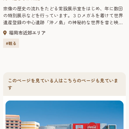
宗像の歴史の流れをたどる常設展示室をはじめ、年に数回
の特別展示などを行っています。３Ｄメガネを着けて世界
遺産登録の中心遺跡「沖ノ島」の神秘的な世界を音と映像
でリアルな体験をすることもできます。 館内には図書館や
福岡市近郊エリア
休憩スペースもあり、特産品購入や軽食をとることもでき
ます。 総合インフォメーションではレンタサイクルの受付
#観る
もあります。
このページを見ている人はこちらのページも見ていま
す