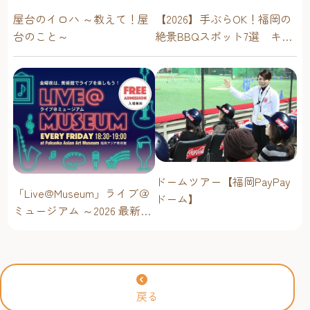
屋台のイロハ ～教えて！屋
【2026】手ぶらOK！福岡の
台のこと～
絶景BBQスポット7選 キャ
ンプ場・海辺・公園で手軽
に楽しむ
ドームツアー【福岡PayPay
「Live@Museum」ライブ＠
ドーム】
ミュージアム ～2026 最新イ
ベントスケジュール！【福
岡アジア美術館】
戻る