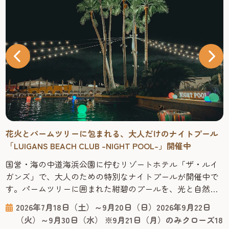
花火とパームツリーに包まれる、大人だけのナイトプール
「LUIGANS BEACH CLUB -NIGHT POOL-」開催中
国営・海の中道海浜公園に佇むリゾートホテル「ザ・ルイ
ガンズ」で、大人のための特別なナイトプールが開催中で
す。パームツリーに囲まれた紺碧のプールを、光と自然が
織りなす夜の景色とともに大満喫。開催期間中には日にち
2026年7月18日（土）～9月20日（日）2026年9月22日
限定で、海側から打ち上がる花火も夜空を彩ります。 福岡
（火）～9月30日（水） ※9月21日（月）のみクローズ18
市中心地から車で約20分、全国18か所ある国営公園の中で