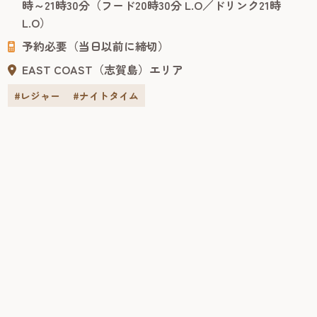
時～21時30分（フード20時30分 L.O／ドリンク21時
唯一公園内にあるリゾートホテルという、他にはないロ
L.O）
ケーションです。日中の観光...
予約必要（当日以前に締切）
EAST COAST（志賀島）エリア
#レジャー
#ナイトタイム