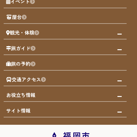
イベント
観光カレンダー
歴史・文化
観光PR動画
屋台
まち歩き
観光・体験
福岡グルメ
福岡の祭り
観る・遊ぶ
旅ガイド
屋台
福岡を楽しむ
モデルコース
旅の予約
買う
福岡のアート
AIおまかせコース
体験
福岡のナイトタイム
交通アクセス
オリジナルプラン
泊まる
福岡の歴史・文化
みんなの旅行記
市内交通ガイド
お役立ち情報
サステナブルツーリズム
お得なチケット
福岡検定
お知らせ
サイト情報
よかなび音声ガイド
災害情報
まち歩き・体験プログラム掲載申込
重要なお知らせ
福岡のエリア
お得なチケット