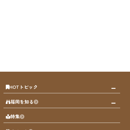
HOTトピック
みんなの旅行記
福岡を知る
天神エリア
福岡の見どころ
特集
博多旧市街
福岡の魅力
福岡城