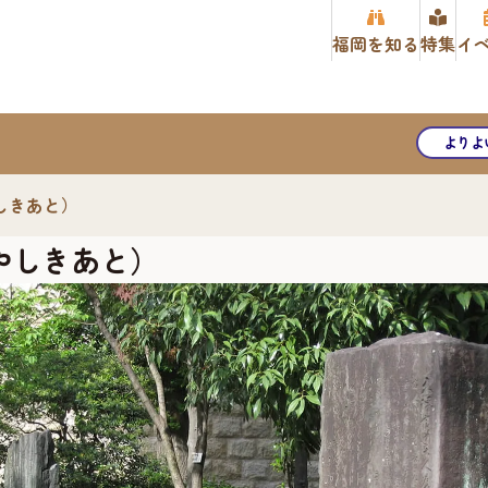
福岡を知る
特集
イ
よりよ
しきあと）
やしきあと）