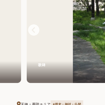
歌碑
天神・薬院エリア
#歴史・神社・仏閣