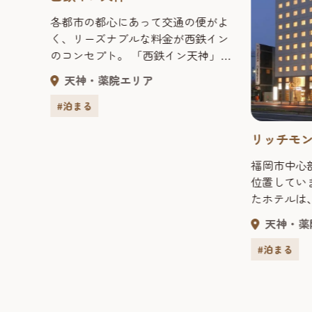
各都市の都心にあって交通の便がよ
、ビジ
く、リーズナブルな料金が西鉄イン
立つ
のコンセプト。 「西鉄イン天神」は
ストラ
天神バスセンターに最も近いビジネ
が組み
天神・薬院エリア
スホテルです。シングルルームには
イ
広めのセミダブルベッドをご用意。
構造が
#泊まる
窓はダブルガラス使用で大変静かで
ホテル
リッチモ
す。全客室から高速インターネット
クスし
接続が無料、朝はモーニングサービ
細やか
福岡市中心
スが無料です。 客室数：165室 【館
ルーム
位置していま
内・客室での各種サービス】 朝の
採用さ
たホテルは
モーニングサービスは6：30～9：
を導
ともに新し
30、パン・コーヒー・ご飯・みそ汁
以上の
天神・薬
雰囲気。 
等を無料でご用意。 全室に液晶テレ
よい眠
からの利用
#泊まる
ビ・カラの冷蔵庫・シャワートイ
してく
館内全域には
レ・ヘアドライヤー完備。自動販売
ゆった
ダンで広々
機室、コインランドリー設備あり。
っくり
レビ（衛星チ
女性専用フロア有（フットマッサー
加サー