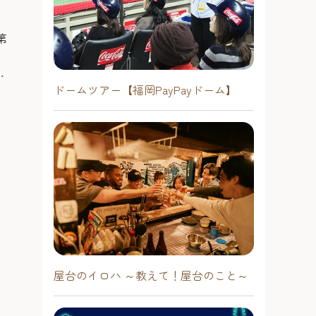
コー）
フランス人オー
第
ジュアルフレン
お客さんの「Telas&mico」との付き
合い方は十人十色。デザートだけを
天神・薬院エ
ア
食べて帰る、コーヒーだけを楽し
。
ドームツアー【福岡PayPayドーム】
#屋台
み、カフェのように使う。クラフト
天神・薬院エリア
り扱
ビール1杯をグイッと飲んで帰るお客
域
さんもいるのだとか。それぞれの使
#屋台
い方があるのも、多種多様なメ
集
ニューが並ぶ「Telas&mico」らしさ
へ
なのかもしれません。 【店主のオス
用
スメ！】鉄串三種セット 1,100円自
ニッ
家製明太バター ブルースケッタ
レッ
500円博多麻辣まぜ麺 1,000円 ※写
は
真の金額は2025年5月時点のもので
す。 【関連サイト】・instagram・
屋台のイロハ ～教えて！屋台のこと～
ホームページ・食べログ