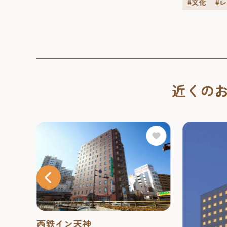
#文化
#
近くの
西鉄イン天神