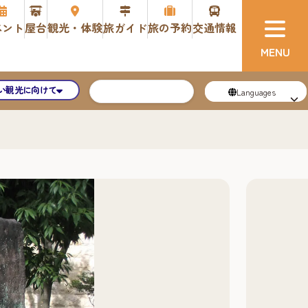
ベント
屋台
観光・体験
旅ガイド
旅の予約
交通情報
い観光に向けて
Languages