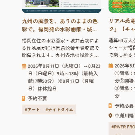
はホー
2時※悪
入りの
より、
ォトス
リアル恐
。
九州の風景を、ありのままの色
。さら
ク』【キ
彩で。福岡発の水彩画家・城井
合開催
2026年
直哉が描く「水彩画作品展」
グを実
通算60万
福岡在住の水彩画家・城井直哉によ
スリップ
ショーが福
る作品展が旧福岡県公会堂貴賓館で
ルメ
べる！
で楽しめる
開催されます。九州各地の風景を、
2026年も
ありのままの色彩で描いた作品の
2026年
2026年8月11日（火曜日）～8月23
ん恐竜から
数々が並び、噴水や緑、光の反射ま
①開場：9
日（日曜日）9時～18時（最終入
スまで登場
で丁寧に再現された絵からは、その
分②開場：
館17時50分） ※8月17日（月曜
らやってき
土地の空気が感じられます。 今回の
③開場：1
日）は休館日
竜パーク」
会場となる「旧福岡県公会堂貴賓
分
代にタイム
館」は、1910年、九州沖縄八県連合
予約不要
くスリリン
予約必要
共進会の迎賓館として建てられ、明
#アート
#ナイトタイム
向けのパフ
治43年には皇族の宿泊所としても使
中洲川端
で観るだけ
われた歴史ある建物です。急勾配の
様...
#RIVER F
屋根や...