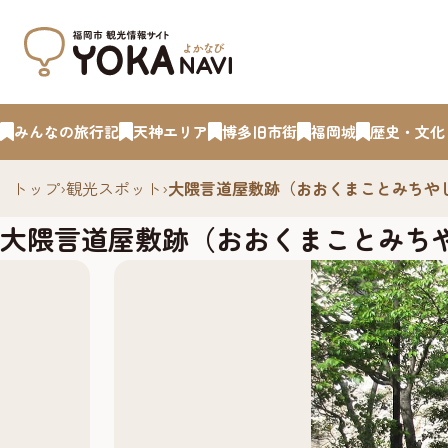
みんなの旅行記
天神エリア
博多旧市街
福岡城
歴史・文化
トップ
›
観光スポット
›
大隈言道屋敷跡（おおくまことみちや
大隈言道屋敷跡（おおくまことみち