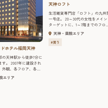
天神ロフト
生活雑貨専門店「ロフト」の九州
一号店。 20～30代の女性をメイン
ターゲットに、1～7階までのフロ
に約７万アイテムをそろえている
天神・薬院エリア
特に6・7階の2フロアで文具を取
い、その規模とアイテム数では地
#買う
最大級を誇る。1階の季節や流行に
ンドホテル福岡天神
よってもっとも旬なアイテムを特
部の天神駅から徒歩7分に
する「ロフトマーケット」や、旅
す。 2007年に建設され
の誘いをテーマにした「トラベル
、外観、各フロア、各室
品」、2階健康雑貨売場「オーガ
く、モダンでオシャレな
クスキンケア」、4階の「マニフ
院エリア
女性やビジネスマン、海外
クスショップ」などロフトならで
も大変多く、好評です。
のコーナーも見逃せない。
、無料Wi-Fiが整備。モ
とした客室には、液晶テ
ャンネル付）、iPod用