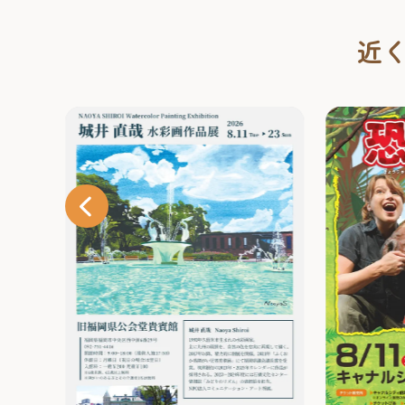
近
り
れあい
）～8
側ふれ
！天神
8月23