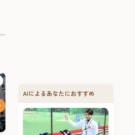
#ナイトタイム
#文化
AIによるあなたにおすすめ
レミさんち
Telas & mico（テラスとミ