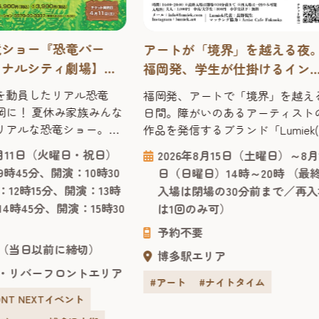
竜ショー『恐竜パー
アートが「境界」を越える夜
ャナルシティ劇場】
福岡発、学生が仕掛けるイン
 ～恐竜の時代にタイム
ルーシブなアート体験「Lumie
人を動員したリアル恐竜
福岡発、アートで「境界」を越え
感覚でスリリングに学
Exhibition Fukuoka 2026」
岡に！ 夏休み家族みんな
日間。障がいのあるアーティスト
リアルな恐竜ショー。
作品を発信するブランド「Lumiek
開催決定！ かわいい赤ちゃ
ミーク)」が贈る体験型アートイベ
8月11日（火曜日・祝日）
2026年8月15日（土曜日）～8月
大人気のティラノサウル
ト「Lumiek Exhibition Fukuoka 202
時45分、開演：10時30
日（日曜日）14時～20時 （最
する、オーストラリアか
が、博多区のアートスペース
12時15分、開演：13時
入場は閉場の30分前まで／再入
たリアル恐竜ショー「恐
「OVERGROUND」で開催。仕掛
4時45分、開演：15時30
は1回のみ可）
は、恐竜が生きていた時
人は福岡出身の現役大学生です。
スリップした感覚で楽し
アートは障害の有無や年齢、国籍
予約不要
グに学べる、ファミリー
（当日以前に締切）
どの境界を超えて心に届く共通言
博多駅エリア
ォーマンスショー。 客席
です。展示を眺めるだけでなく...
・リバーフロントエリア
でなく、ラッキーなお客
#アート
#ナイトタイム
RONT NEXTイベント