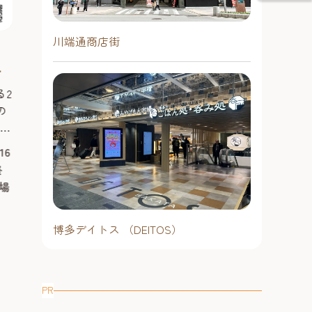
川端通商店街
。
トーベとムーミン展～とってお
「そうめん小屋
ク
きのものを探しに～【福岡市美
開催中！【ベ
k
術館】2026
博多】 2026年
る2
本展はムーミンの生みの親で、絵
今年も登場！そう
の
画、風刺画、漫画、絵本、小説など
イド。 300年
(ル
多方面に才能を発揮したアーティス
うめんを特別な
ン
ト、トーベ・ヤンソン（1914-2001）
のめんつゆで堪
16
2026年7月4日（土曜日）～8月30
2026年7月
6」
を紹介する展覧会です。 初期の油彩
の名物イベント
終
日（日曜日）9時30分～17時30分
日（日曜日）
画や第二次世界大戦前後の風刺画、
る「そうめん小
場
金･土曜日は午前9時30分～午後8
時～20時、
け
「ムーミン」小説・コミックスの原
博多湾を望む絶
時※入館は閉館の30分前まで。休
日・祝日日：
画やスケッチ、愛用品など約300点を
で、300年の歴
館日：月曜日 ※祝日の場合は開
オーダーは閉
な
通して、トーベの創作の世界を振り
延べそうめんと
博多デイトス （DEITOS）
館し翌平日休館
語
返ります。また、彼女の人生が色濃
めん体験をお楽
予約不要
く反映された「ムーミン」シリーズ
開放的な空間が
予約不要
博多駅エリア
の魅力にも迫ります。 会場で...
「ベイサイドキャ
大濠・六本松（福岡城・鴻臚館）
PR
#グルメ
#シ
エリア