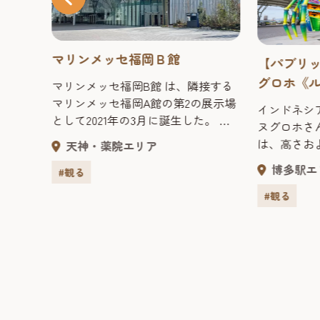
マリンメッセ福岡Ｂ館
【パブリ
グロホ《ル
マリンメッセ福岡B館 は、隣接する
ンの中
Blooming
マリンメッセ福岡A館の第2の展示場
開業。
インドネシ
として2021年の3月に誕生した。
に加え、
ヌグロホさ
5000㎡の無柱大空間を有する多目的
「ア
は、高さお
天神・薬院エリア
展示室は、最⼤6千⼈収容ができ多種
ベルな
トルほどで
博多駅エ
多様な催事に対応可能。
#観る
能」と
な自然を、
。最大
動を表して
#観る
規模な
ルギーに溢
コン
ちを迎えて
催され
散策しなが
ください。