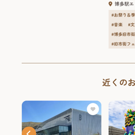
～大人の夏
博多駅エ
外施設
す。 7月31
.
の、地酒・夏.
#お祭り＆
#音楽
#
#博多旧市
#旧市街フ
近くの