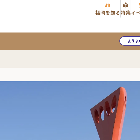
福岡を知る
特集
イ
よりよ
）