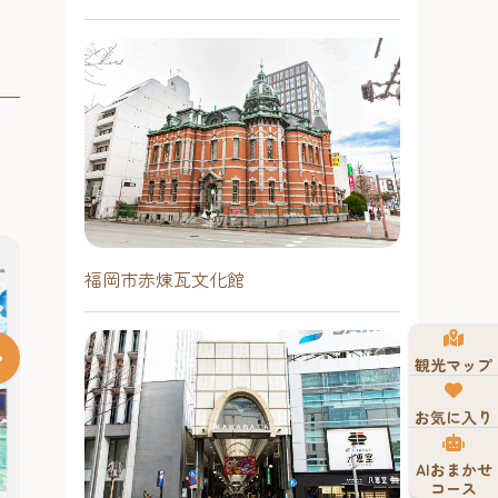
福岡市赤煉瓦文化館
観光マップ
お気に入り
夏はホークス！天神夏まつり
2026 【福岡市役所西側ふれあい
AIおまかせ
広場】
コース