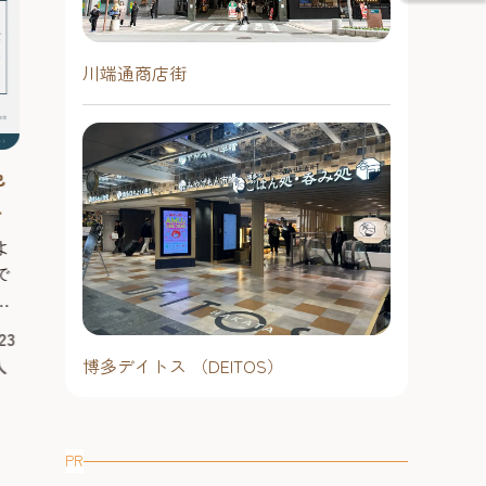
昨年に引き続き、7月17日（金）～8
月23日（日）に福岡市役所西側ふれ
あい広場で、「夏はホークス！天神
川端通商店街
夏まつり2026」を開催決定！ 会場の
2026年7月17日（金曜日）～8月23
シンボルである櫓（やぐら）はホー
日（日曜日）17時30分〜22時※悪
クス仕様に装飾され、お気に入りの
天候時は主催者側の判断により、
選手と写真撮影を楽しめるフォトス
リアル恐竜シ
中止になることがあります。
色
ポットとして会場を彩ります。さら
ク』【キャナ
井
に、ホークス戦のナイター試合開催
予約不要
2026年 ～
日にはパブリックビューイングを実
通算60万人を
天神・薬院エリア
よ
スリップ感覚
施！ ■「夏はホークス！天神夏まつ
ショーが福岡に
で
り2026」とは 「天神...
#お祭り＆季節のイベント
#グルメ
べる！
で楽しめるリア
、
2026年も開催
#ナイトタイム
2026年8月
23
ん恐竜から大人
ま
①開場：9時4
入
博多デイトス （DEITOS）
スまで登場する
の
分②開場：12
らやってきたリ
の
③開場：14時
竜パーク」は、
分
代にタイムスリ
合
PR
くスリリングに
予約必要（当
明