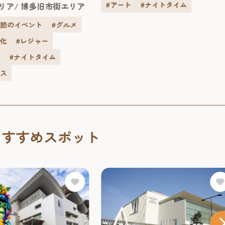
祭り～」が開催されま
#アート
#ナイトタイム
リア
博多旧市街エリア
治43年には皇族の宿泊所としても
日～8月11日の11日間限定
われた歴史ある建物です。急勾配
..
季節のイベント
#グルメ
屋根や...
文化
#レジャー
街
#ナイトタイム
ェス
おすすめスポット