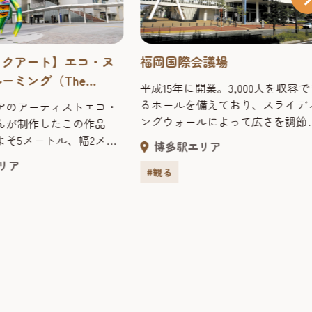
ックアート】エコ・ヌ
福岡国際会議場
ーミング（The
平成15年に開業。3,000人を収容で
）》
るホールを備えており、スライデ
アのアーティストエコ・
ングウォールによって広さを調節
んが制作したこの作品
きる会議室や６カ国語に対応でき
よそ5メートル、幅2メー
博多駅エリア
同時通訳ブース、最先端の映像設
す。 上部は博多湾の豊か
リア
を完備している。マリンメッセ福
下部は活気のある都市活
#観る
や福岡国際センター、福岡サンパ
います。カラフルでエネ
スと合わせて多様化するコンベン
れる作品が、訪れる人た
ションニーズに対応している。
います。博多港エリアに
ら、是非見に行ってみて