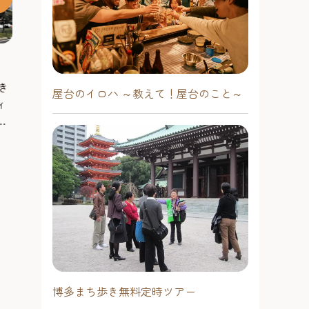
福岡サンパレスホテル&ホール
福岡国際セン
コンサートホール、会議場、宴会
1981年のオー
き
屋台のイロハ ～教えて！屋台のこと～
場、ホテル等を備えた複合施設。
わたって福岡市
ィ
ホールはコンサート、バレエ、演劇
シーンを支えてき
で
などが楽しめる2316席を確保。 ホテ
スペースに最大1
る
博多駅エリア
天神・薬院エ
ル１階レストラン＆カフェ「ラグー
能。集会や企業
備
ン」、ホテル10階に博多湾を一望し
#泊まる
競技等が開催さ
#観る
岡
ながらフレンチを楽しめる展望レス
月に開催される
レ
トラン「ラピュタ」、9階に展望和食
場として市民に
処「銀河」、1階にはレストラン＆カ
る。
フェ「ラグーン」があり、コンサー
トホールをはじめ、様々なスタイル
に応じるブライダルにも人気があ
る。
博多まち歩き無料定時ツアー