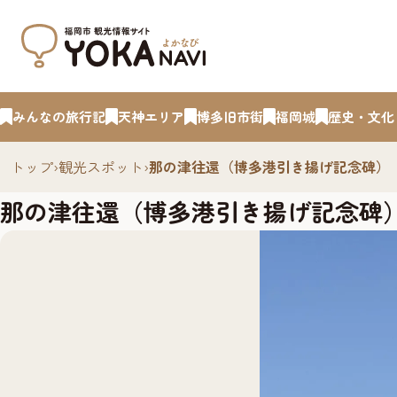
みんなの旅行記
天神エリア
博多旧市街
福岡城
歴史・文化
トップ
›
観光スポット
›
那の津往還（博多港引き揚げ記念碑）
那の津往還（博多港引き揚げ記念碑