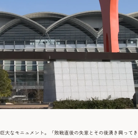
、巨大なモニュメント。「敗戦直後の失意とその後湧き興って