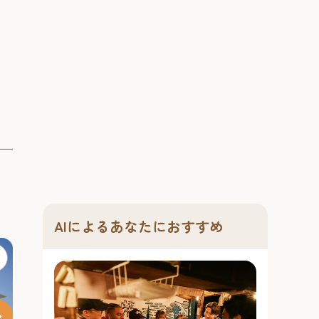
向けのパフォー
使
中洲川端・リ
で観るだけでな
の
様...
#RIVER FRON
#文化
#レジャ
AIによるあなたにおすすめ