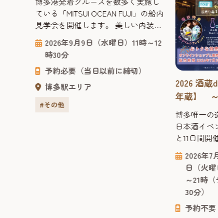
博多港発着クルーズを数多く実施し
す！
ている「MITSUI OCEAN FUJI」の船内
見学会を開催します。 美しい内装や
ゆったりとした共有スペースなど、
2026年9月9日（水曜日）11時～12
普段はなかなか立ち入ることのでき
時30分
ない船内を見学しながら、海の上で
予約必要（当日以前に締切）
過ごす優雅な旅の雰囲気やクルーズ
イド」
2026 酒
船ならではの魅力を間近で体感でき
博多駅エリア
イス
る貴重な機会です。 申込1回につ
年蔵】 
#その他
き、2名まで申し込みできますので、
多唯一の
 ベイサ
博多唯一の
ご家族の方等も一緒にご応募できま
む日本酒
延べそ
日本酒イベン
す。 是非この機会に...
ご出汁
と11日間開
ドの夏
開催が決定
8月30
2026年
れてい
んで欲しい
：11
日（火曜
登場。
夏祭りも今年
・日曜
～21時（
ョン
んと11日
ラスト
30分）
山本の手
り酒屋「博
しそう
季限定イベ
予約不要
場は、