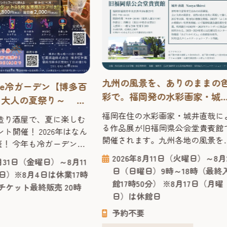
九州の風景を、ありのままの
蔵de冷ガーデン【博多百
彩で。福岡発の水彩画家・城
～大人の夏祭り～ 博
直哉が描く「水彩画作品展」
造り酒屋で、夏に楽し
福岡在住の水彩画家・城井直哉に
造り酒屋で、夏に楽しむ
イベント！
る作品展が旧福岡県公会堂貴賓館
ト開催！ 2026年はなん
開催されます。九州各地の風景を
催！ 今年も冷ガーデンの
ありのままの色彩で描いた作品の
！「夏でも日本酒を楽し
2026年8月11日（火曜日）～8月
7月31日（金曜日）～8月11
数々が並び、噴水や緑、光の反射
！」と始めたこの大人の
日（日曜日）9時～18時（最終
日）※8月4日は休業17時
で丁寧に再現された絵からは、そ
で10回目。2026年はな
館17時50分） ※8月17日（月曜
チケット最終販売 20時
土地の空気が感じられます。 今回
間にわたって博多唯一の造
日）は休館日
会場となる「旧福岡県公会堂貴賓
多百年蔵」を会場に、夏
館」は、1910年、九州沖縄八県連
予約不要
ント「酒蔵de冷ガーデン
共進会の迎賓館として建てられ、