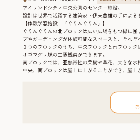
アイランドシティ中央公園のセンター施設。
設計は世界で活躍する建築家・伊東豊雄の手による
【体験学習施設 「ぐりんぐりん」】
ぐりんぐりんの北ブロックは広い広場をもつ緑に囲
プやガーデニングが体験可能なスペースと、それぞ
３つのブロックのうち、中央ブロックと南ブロック
オゴマダラ蝶の生態観察ができます。
南ブロックでは、亜熱帯性の果樹や草花、大きな水
中央、南ブロックは屋上に上がることができ、屋上
お