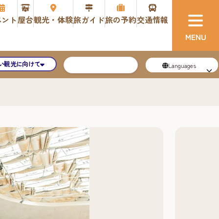
ベント
屋台
観光・体験
旅ガイド
旅の予約
交通情報
い観光に向けて
Languages