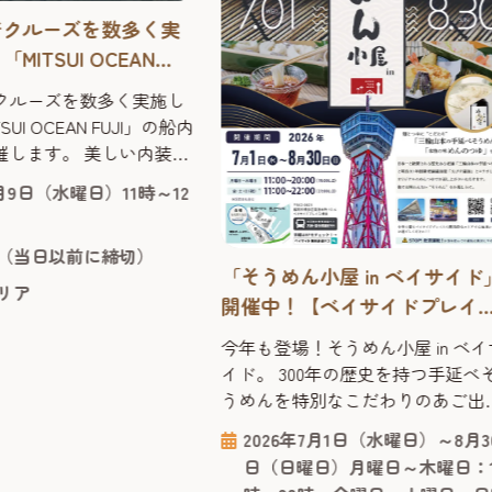
着クルーズを数多く実
MITSUI OCEAN
の船内見学会を開催しま
クルーズを数多く実施し
UI OCEAN FUJI」の船内
催します。 美しい内装や
した共有スペースなど、
9月9日（水曜日）11時～12
なか立ち入ることのでき
見学しながら、海の上で
（当日以前に締切）
な旅の雰囲気やクルーズ
「そうめん小屋 in ベイサイド
の魅力を間近で体感でき
リア
開催中！【ベイサイドプレイ
会です。 申込1回につ
博多】 2026年
で申し込みできますので、
今年も登場！そうめん小屋 in ベイ
等も一緒にご応募できま
イド。 300年の歴史を持つ手延べ
機会に...
うめんを特別なこだわりのあご出
のめんつゆで堪能！ ベイサイドの
2026年7月1日（水曜日）～8月3
の名物イベントとして親しまれて
日（日曜日）月曜日～木曜日：1
る「そうめん小屋」が今年も登場