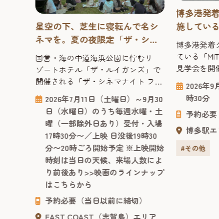
博多港発
施している「
星空の下、芝生に寝転んで名シ
れ
FUJI」
ネマを。夏の夜限定「ザ・シネ
ル
博多港発着
す！
マナイト フクオカ」
ている「MITS
国営・海の中道海浜公園に佇むリ
むリ
見学会を開
ゾートホテル「ザ・ルイガンズ」で
ズ」
ゆったりと
開催される「ザ・シネマナイト フク
トプー
2026年
普段はなか
オカ」は、今年で17年目を迎える人
ーに囲
時30分
2026年7月11日（土曜日）～9月30
20日
ない船内を
気イベントです。 上映は日没後19時
自然が
日（水曜日）のうち毎週水曜・土
）～9月
予約必要
過ごす優雅
30分〜20時ごろスタートするので、
満喫。
曜（一部除外日あり）受付・入場
）のみ
船ならでは
日中の観光を終えたあとも楽しめま
、海側
博多駅エ
17時30分〜／上映 日没後19時30
（フード
る貴重な機
す。ジャンルはハリウッド映画から
彩りま
分〜20時ごろ開始予定 ※上映開始
時
#その他
き、2名ま
お子様が楽しめる映画まで幅広く、
0分、
時刻は当日の天候、来場人数によ
ご家族の方
字幕・吹替の両方が楽しめる回もあ
で唯一
り前後あり>>映画のラインナップ
す。 是非この
り、旅行者でも気軽に立ち寄れま
とい
）
はこちらから
す。上映作品のラインナップは、ル
です。
エリア
イ...
予約必要（当日以前に締切）
EAST COAST（志賀島）エリア