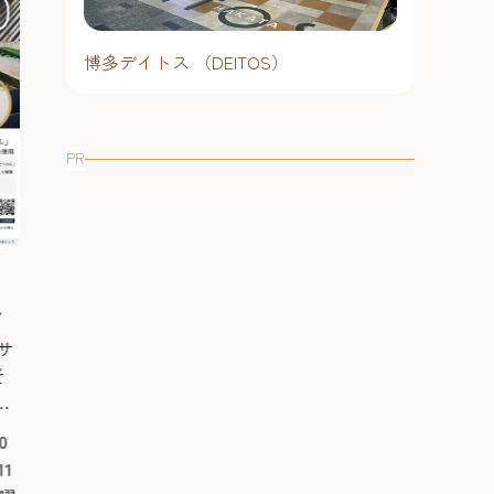
博多デイトス （DEITOS）
福岡造船『進
福岡工場】202
を超える巨大
PR
目の前で繰り広
と滑り降りる
クな光景は必見
える船が海面へ
水式を見学でき
進水時間： 2
」
100mを超える
2026 酒蔵de冷ガーデン【博多百
日）12時30
と滑り降りる。
ス
年蔵】 ～大人の夏祭り～ 博
30分に進水
建造期間を経て
多唯一の造り酒屋で、夏に楽し
ご来場をお願
サ
ぶ、造船所にと
博多唯一の造り酒屋で、夏に楽しむ
む日本酒イベント！
そ
です。福岡造船
予約不要
日本酒イベント開催！ 2026年はなん
汁
「船の誕生」の
と11日間開催！ 今年も冷ガーデンの
大濠・六本松
夏
います。目の前
開催が決定！「夏でも日本酒を楽し
0
エリア
2026年7月31日（金曜日）～8月11
い
ラマチックな光
んで欲しい！」と始めたこの大人の
1
日（火曜日）※8月4日は休業17時
。
感し...
夏祭りも今年で10回目。2026年はな
#文化
#レジャ