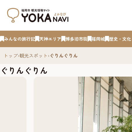
みんなの旅行記
天神エリア
博多旧市街
福岡城
歴史・文化
トップ
›
観光スポット
›
ぐりんぐりん
ぐりんぐりん