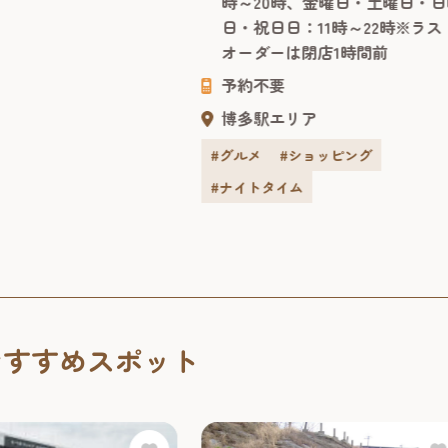
時～20時、金曜日・土曜日・日
博多湾を望む絶好のロケーション
日・祝日日：11時～22時※ラス
で、300年の歴史を持つ三輪山本
オーダーは閉店1時間前
延べそうめんと、本格的な流しそ
めん体験をお楽しめます。 会場は
予約不要
開放的な空間が人気の海側屋外施
博多駅エリア
「ベイサイドキャノピー」。...
#グルメ
#ショッピング
#ナイトタイム
おすすめスポット