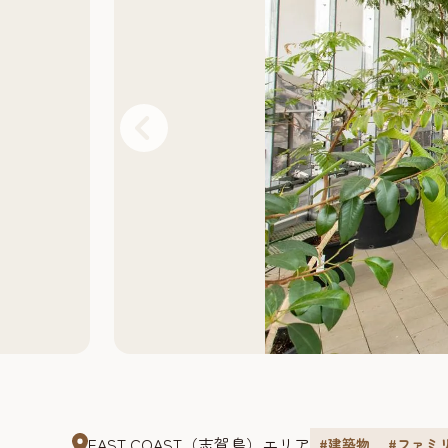
EAST COAST（志賀島）エリア
#建築物
#ファミ