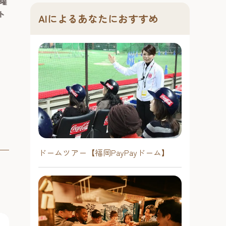
曜
～21時（チケット最終販売 20時
んと11日間にわたって博多唯一の造
ト
30分）
AIによるあなたにおすすめ
の手
り酒屋「博多百年蔵」を会場に、夏
う
季限定イベント「酒蔵de冷ガーデン
予約不要
、
～大人の夏祭り～」が開催されま
博多駅エリア
博多旧市街エリア
設
す。 7月31日～8月11日の11日間限定
の、地酒・夏...
#お祭り＆季節のイベント
#グルメ
#音楽
#文化
#レジャー
#博多旧市街
#ナイトタイム
#旧市街フェス
ドームツアー【福岡PayPayドーム】