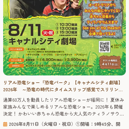
リアル恐竜ショー『恐竜パーク』【キャナルシティ劇場】
2026年 ～恐竜の時代にタイムスリップ感覚でスリリング
に学べる！
通算60万人を動員したリアル恐竜ショーが福岡に！ 夏休み
家族みんなで楽しめるリアルな恐竜ショー。2026年も開催
決定！ かわいい赤ちゃん恐竜から大人気のティラノサウル
スまで登場する、オーストラリアからやってきたリアル恐
2026年8月11日（火曜日・祝日）①開場：9時45分、開
竜ショー「恐竜パーク」は、恐竜が生きていた時代にタイ