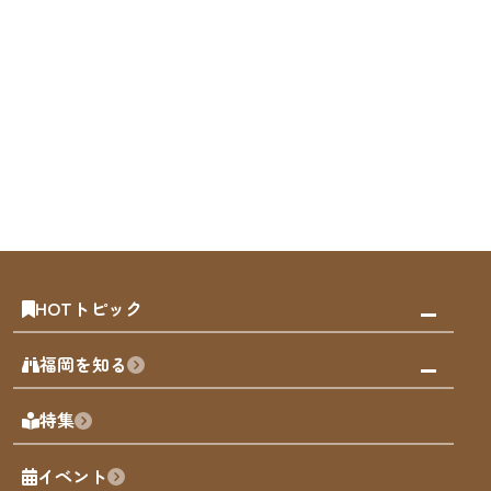
HOTトピック
みんなの旅行記
福岡を知る
天神エリア
福岡の見どころ
特集
博多旧市街
福岡の魅力
福岡城
イベント
観光カレンダー