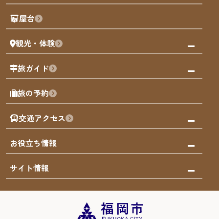
歴史・文化
観光PR動画
屋台
まち歩き
観光・体験
福岡グルメ
福岡の祭り
観る・遊ぶ
旅ガイド
屋台
福岡を楽しむ
モデルコース
旅の予約
買う
福岡のアート
AIおまかせコース
体験
福岡のナイトタイム
交通アクセス
オリジナルプラン
泊まる
福岡の歴史・文化
みんなの旅行記
市内交通ガイド
お役立ち情報
サステナブルツーリズム
お得なチケット
福岡検定
お知らせ
サイト情報
よかなび音声ガイド
災害情報
まち歩き・体験プログラム掲載申込
重要なお知らせ
福岡のエリア
お得なチケット
観光案内所一覧
エリアガイド