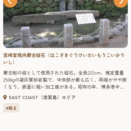
筥崎宮境内蒙古碇石（はこざきぐうけいだいもうこいかり
いし）
蒙古船の碇として使用された碇石。全長222cm、推定重量
250kgの凝灰質砂岩製で、中央部が最も広く、両端がやや狭
くなり、表面に粗い加工痕がある。昭和15年、博多港中央
埠頭北東100ｍの水深5.5ｍで発見され、これを含め9点が
EAST COAST（志賀島）エリア
「蒙古碇石」として県指定文化財（考古資料）に指定され
ている。
#観る