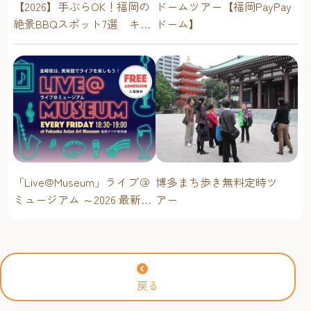
ドームツアー【福岡PayPay
【2026】手ぶらOK！福岡の
ドーム】
絶景BBQスポット7選 キャ
ンプ場・海辺・公園で手軽
に楽しむ
「Live@Museum」ライブ＠
博多まち歩き無料定時ツ
ミュージアム ～2026 最新イ
アー
ベントスケジュール！【福
岡アジア美術館】
戻る