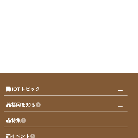
HOTトピック
みんなの旅行記
福岡を知る
天神エリア
福岡の見どころ
特集
博多旧市街
福岡の魅力
福岡城
イベント
観光カレンダー