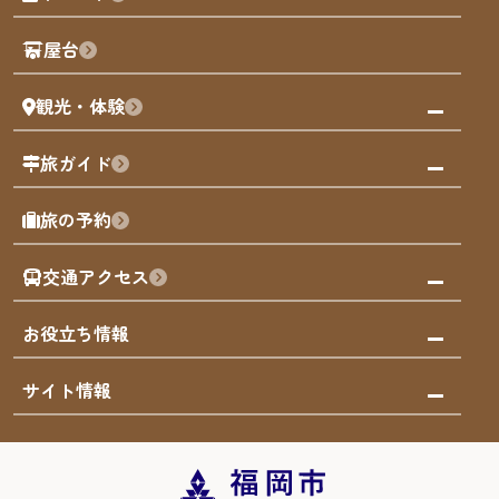
歴史・文化
観光PR動画
屋台
まち歩き
観光・体験
福岡グルメ
福岡の祭り
観る・遊ぶ
旅ガイド
屋台
福岡を楽しむ
モデルコース
旅の予約
買う
福岡のアート
AIおまかせコース
体験
福岡のナイトタイム
交通アクセス
オリジナルプラン
泊まる
福岡の歴史・文化
みんなの旅行記
市内交通ガイド
お役立ち情報
サステナブルツーリズム
お得なチケット
福岡検定
お知らせ
サイト情報
よかなび音声ガイド
災害情報
まち歩き・体験プログラム掲載申込
重要なお知らせ
福岡のエリア
お得なチケット
観光案内所一覧