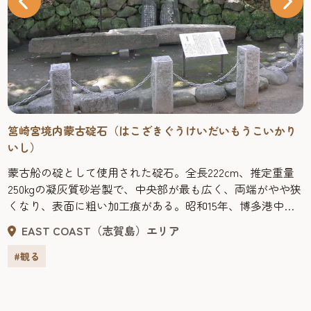
筥崎宮境内蒙古碇石（はこざきぐうけいだいもうこいかり
いし）
蒙古船の碇として使用された碇石。全長222cm、推定重量
250kgの凝灰質砂岩製で、中央部が最も広く、両端がやや狭
くなり、表面に粗い加工痕がある。昭和15年、博多港中央
埠頭北東100ｍの水深5.5ｍで発見され、これを含め9点が
EAST COAST（志賀島）エリア
「蒙古碇石」として県指定文化財（考古資料）に指定され
ている。
#観る