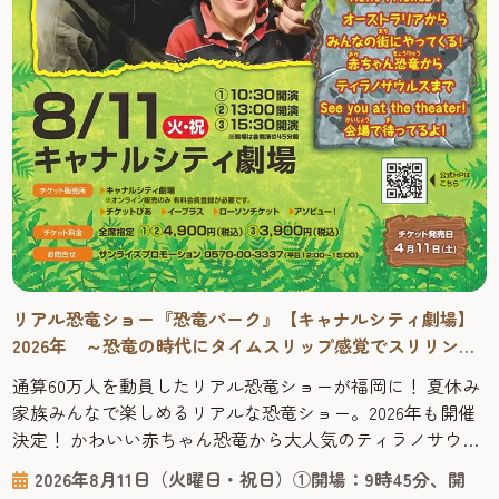
リアル恐竜ショー『恐竜パーク』【キャナルシティ劇場】
2026年 ～恐竜の時代にタイムスリップ感覚でスリリング
に学べる！
通算60万人を動員したリアル恐竜ショーが福岡に！ 夏休み
家族みんなで楽しめるリアルな恐竜ショー。2026年も開催
決定！ かわいい赤ちゃん恐竜から大人気のティラノサウル
スまで登場する、オーストラリアからやってきたリアル恐
2026年8月11日（火曜日・祝日）①開場：9時45分、開
竜ショー「恐竜パーク」は、恐竜が生きていた時代にタイ