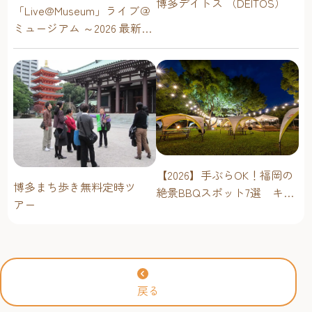
博多デイトス （DEITOS）
「Live@Museum」ライブ＠
ミュージアム ～2026 最新イ
ベントスケジュール！【福
岡アジア美術館】
【2026】手ぶらOK！福岡の
博多まち歩き無料定時ツ
絶景BBQスポット7選 キャ
アー
ンプ場・海辺・公園で手軽
に楽しむ
戻る