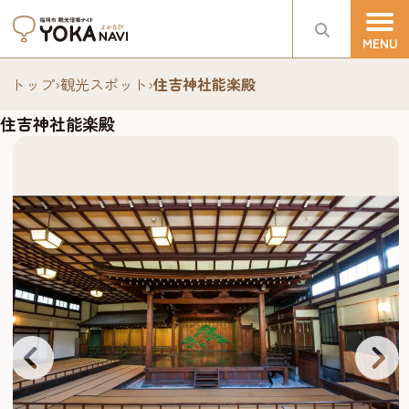
トップ
›
観光スポット
›
住吉神社能楽殿
住吉神社能楽殿