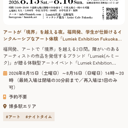
アートが「境界」を越える夜。福岡発、学生が仕掛けるイ
ンクルーシブなアート体験「Lumiek Exhibition Fukuoka
2026」
福岡発、アートで「境界」を越える2日間。障がいのある
アーティストの作品を発信するブランド「Lumiek(ルミー
ク)」が贈る体験型アートイベント「Lumiek Exhibition
Fukuoka 2026」が、博多区のアートスペース
2026年8月15日（土曜日）～8月16日（日曜日）14時～20
「OVERGROUND」で開催。仕掛け人は福岡出身の現役大学
時 （最終入場は閉場の30分前まで／再入場は1回のみ
生です。 アートは障害の有無や年齢、国籍などの境界を超
可）
えて心に届く共通言語です。展示を眺めるだけでなく...
予約不要
博多駅エリア
#アート
#ナイトタイム