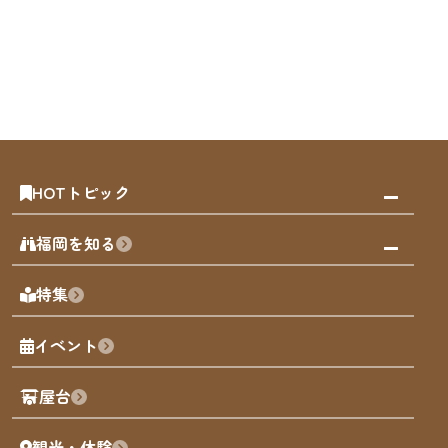
HOTトピック
みんなの旅行記
福岡を知る
天神エリア
福岡の見どころ
特集
博多旧市街
福岡の魅力
福岡城
イベント
観光カレンダー
歴史・文化
観光PR動画
屋台
まち歩き
観光・体験