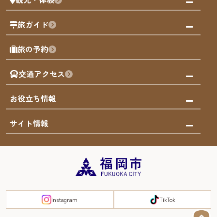
福岡グルメ
福岡の祭り
観る・遊ぶ
旅ガイド
屋台
福岡を楽しむ
モデルコース
旅の予約
買う
福岡のアート
AIおまかせコース
体験
福岡のナイトタイム
交通アクセス
オリジナルプラン
泊まる
福岡の歴史・文化
みんなの旅行記
市内交通ガイド
お役立ち情報
サステナブルツーリズム
お得なチケット
福岡検定
お知らせ
サイト情報
よかなび音声ガイド
災害情報
まち歩き・体験プログラム掲載申込
重要なお知らせ
福岡のエリア
お得なチケット
観光案内所一覧
エリアガイド
観光案内所一覧
緊急時の連絡先
博多旧市街
宿泊税
Instagram
TikTok
FUKUOKA EAST&WEST COAST
スマートトラベルガイド