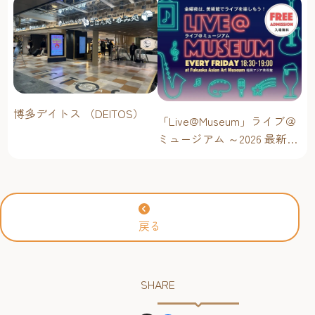
博多デイトス （DEITOS）
「Live@Museum」ライブ＠
ミュージアム ～2026 最新イ
ベントスケジュール！【福
岡アジア美術館】
戻る
SHARE