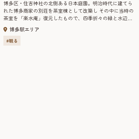
博多区・住吉神社の北側ある日本庭園。明治時代に建てら
れた博多商家の別荘を茶室棟として改築し その中に当時の
茶室を「楽水庵」復元したもので、四季折々の緑と水辺の
うるおいに満ちた甘美な香り漂う美しい日本庭園だ。当時
博多駅エリア
の博多豪商の優雅さを垣間見ることができる。静閑とした
佇まいのなか、優雅なひとときを過ごすことができる。
#観る