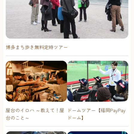
博多まち歩き無料定時ツアー
屋台のイロハ ～教えて！屋
ドームツアー【福岡PayPay
台のこと～
ドーム】