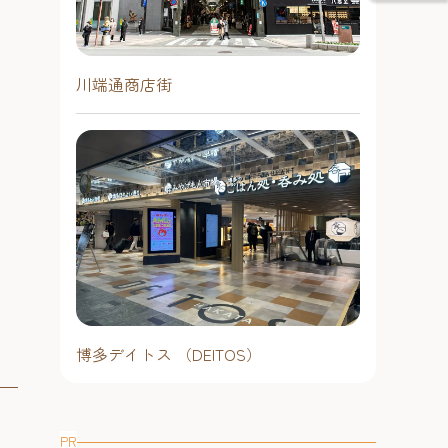
川端通商店街
博多デイトス （DEITOS）
PR