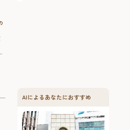
の
て
セ
2
>
岡
宮
AIによるあなたにおすすめ
。