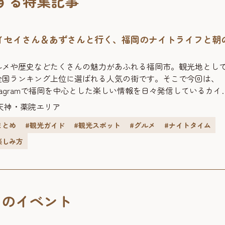
する特集記事
イセイさん＆あずさんと行く、福岡のナイトライフと朝
ルメや歴史などたくさんの魅力があふれる福岡市。観光地とし
全国ランキング上位に選ばれる人気の街です。そこで今回は、
stagramで福岡を中心とした楽しい情報を日々発信しているカイ
さんと、宮崎在住のインフルエンサー・あずさんのお2人と、1泊
天神・薬院エリア
で福岡のナイトライフと朝の人気スポットを巡ってきました。 >
まとめ
#観光ガイド
#観光スポット
#グルメ
#ナイトタイム
イセイさんととあずさんの旅行記はこちら カイセイの九州旅福
中心に九州の穴場グルメ、温泉、ホテル、スポット情報を
楽しみ方
stagramにて発信！フォロワー数は30.3万人を超える。
_high_genkides） あず宮崎生まれ、宮崎育ち。Instagramにて
のグルメや観光情報を発信中。フォロワー数は7.3万人を超える
azu_miyatabi）※2025年11月時点
くのイベント