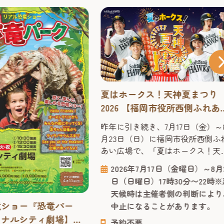
夏はホークス！天神夏まつり
2026 【福岡市役所西側ふれあ
広場】
昨年に引き続き、7月17日（金）～
月23日（日）に福岡市役所西側ふ
あい広場で、「夏はホークス！天
夏まつり2026」を開催決定！ 会場の
2026年7月17日（金曜日）～8月
シンボルである櫓（やぐら）はホ
日（日曜日）17時30分〜22時※
クス仕様に装飾され、お気に入り
天候時は主催者側の判断により
選手と写真撮影を楽しめるフォト
竜ショー『恐竜パー
中止になることがあります。
ポットとして会場を彩ります。さ
ャナルシティ劇場】
に、ホークス戦のナイター試合開
予約不要