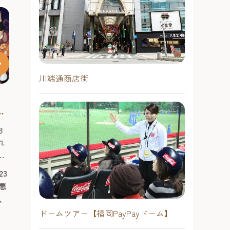
川端通商店街
い
8
れ
神
23
ー
悪
の
、
ス
九州の風景を、ありのままの色
ドームツアー【福岡PayPayドーム】
2026 酒蔵d
ら
彩で。福岡発の水彩画家・城井
催
年蔵】 ～大