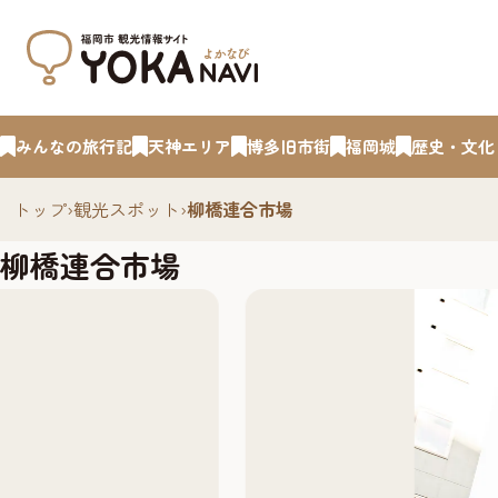
みんなの旅行記
天神エリア
博多旧市街
福岡城
歴史・文化
トップ
›
観光スポット
›
柳橋連合市場
柳橋連合市場