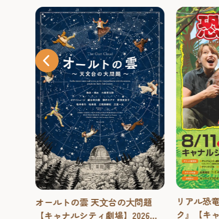
リアル恐
夜。
オールトの雲 天⽂台の⼤問題
ク』【キ
ンク
【キャナルシティ劇場】2026