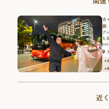
関連
カ
旅
グ
も
In
イ
日
#
カ
を
#
In
（@
崎
（@
近