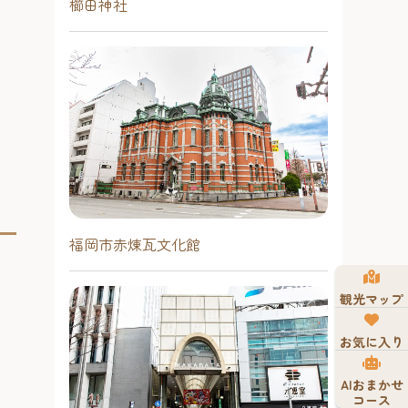
櫛田神社
福岡市赤煉瓦文化館
観光マップ
お気に入り
AIおまかせ
コース