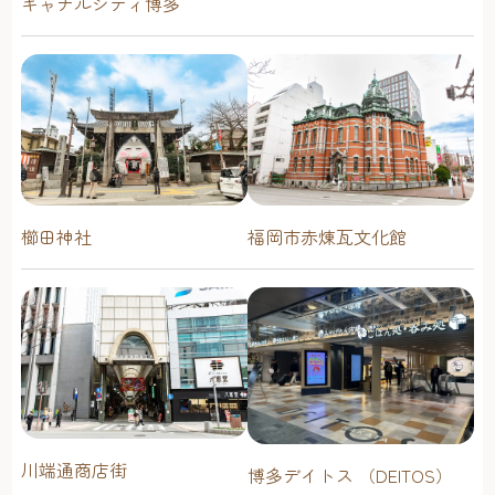
キャナルシティ博多
櫛田神社
福岡市赤煉瓦文化館
川端通商店街
博多デイトス （DEITOS）