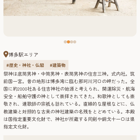
博多駅エリア
#歴史・神社・仏閣
#建築物
祭神は底筒男神・中筒男神・表筒男神の住吉三神。式内社。筑
前国一宮。昔の地形は博多湾に臨む那珂川河口の岬だった。全
国に約2000社ある住吉神社の始源と考えられ、開運除災・航海
安全・船舶守護の神として崇拝されてきた。和歌神としても崇
敬され、連歌師の宗
も訪れている。直線的な屋根などに、仏
祇
教建築と対照的な古来の神社建築の名残をとどめている。本殿
は国指定重要文化財で、神社が所蔵する同剣や銅戈十一口は県
指定文化財。