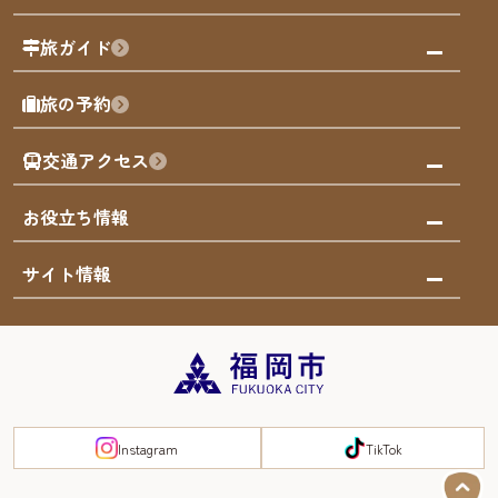
福岡の祭り
観る・遊ぶ
旅ガイド
屋台
福岡を楽しむ
モデルコース
旅の予約
買う
福岡のアート
AIおまかせコース
体験
福岡のナイトタイム
交通アクセス
オリジナルプラン
泊まる
福岡の歴史・文化
みんなの旅行記
市内交通ガイド
お役立ち情報
サステナブルツーリズム
お得なチケット
福岡検定
お知らせ
サイト情報
よかなび音声ガイド
災害情報
まち歩き・体験プログラム掲載申込
重要なお知らせ
福岡のエリア
お得なチケット
観光案内所一覧
エリアガイド
観光案内所一覧
緊急時の連絡先
博多旧市街
宿泊税
Instagram
TikTok
FUKUOKA EAST&WEST COAST
スマートトラベルガイド
福岡城・鴻臚館