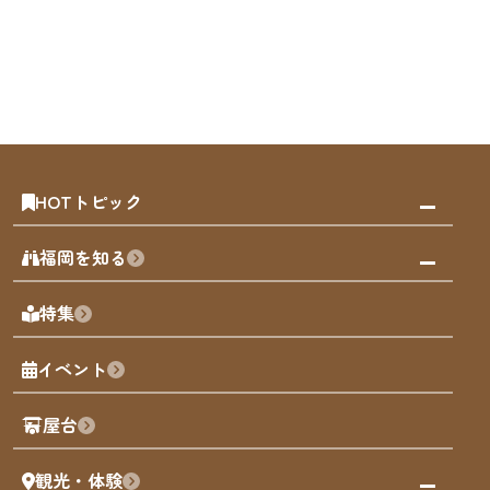
HOTトピック
みんなの旅行記
福岡を知る
天神エリア
福岡の見どころ
特集
博多旧市街
福岡の魅力
福岡城
イベント
観光カレンダー
歴史・文化
観光PR動画
屋台
まち歩き
観光・体験
福岡グルメ