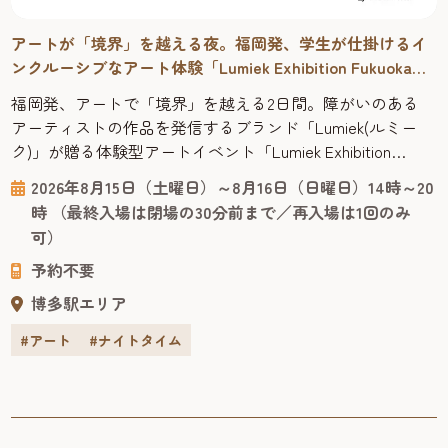
アートが「境界」を越える夜。福岡発、学生が仕掛けるイ
ンクルーシブなアート体験「Lumiek Exhibition Fukuoka
2026」
福岡発、アートで「境界」を越える2日間。障がいのある
アーティストの作品を発信するブランド「Lumiek(ルミー
ク)」が贈る体験型アートイベント「Lumiek Exhibition
Fukuoka 2026」が、博多区のアートスペース
2026年8月15日（土曜日）～8月16日（日曜日）14時～20
「OVERGROUND」で開催。仕掛け人は福岡出身の現役大学
時 （最終入場は閉場の30分前まで／再入場は1回のみ
生です。 アートは障害の有無や年齢、国籍などの境界を超
可）
えて心に届く共通言語です。展示を眺めるだけでなく...
予約不要
博多駅エリア
#アート
#ナイトタイム