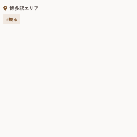
うるおいに満ちた甘美な香り漂う美しい日本庭園だ。当時
博多駅エリア
の博多豪商の優雅さを垣間見ることができる。静閑とした
佇まいのなか、優雅なひとときを過ごすことができる。
#観る