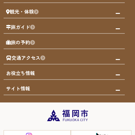
まち歩き
観光・体験
福岡グルメ
福岡の祭り
観る・遊ぶ
旅ガイド
屋台
福岡を楽しむ
モデルコース
旅の予約
買う
福岡のアート
AIおまかせコース
体験
福岡のナイトタイム
交通アクセス
オリジナルプラン
泊まる
福岡の歴史・文化
みんなの旅行記
市内交通ガイド
お役立ち情報
サステナブルツーリズム
お得なチケット
福岡検定
お知らせ
サイト情報
よかなび音声ガイド
災害情報
まち歩き・体験プログラム掲載申込
重要なお知らせ
福岡のエリア
お得なチケット
観光案内所一覧
エリアガイド
観光案内所一覧
緊急時の連絡先
博多旧市街