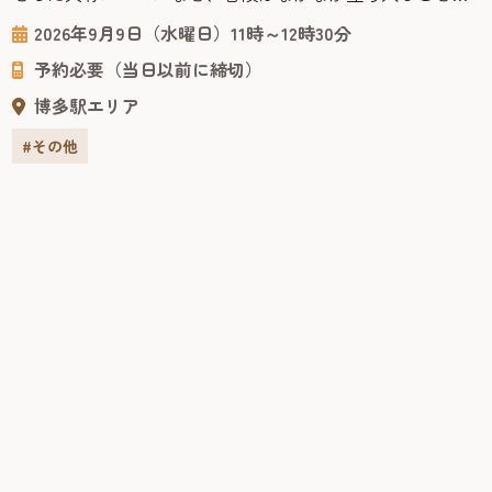
できない船内を見学しながら、海の上で過ごす優雅な旅の
2026年9月9日（水曜日）11時～12時30分
雰囲気やクルーズ船ならではの魅力を間近で体感できる貴
予約必要（当日以前に締切）
重な機会です。 申込1回につき、2名まで申し込みできます
ので、ご家族の方等も一緒にご応募できます。 是非この機
博多駅エリア
会に...
#その他