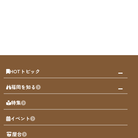
HOTトピック
みんなの旅行記
福岡を知る
天神エリア
福岡の見どころ
特集
博多旧市街
福岡の魅力
福岡城
イベント
観光カレンダー
歴史・文化
観光PR動画
屋台