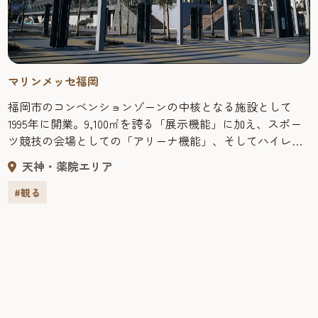
マリンメッセ福岡
福岡市のコンベンションゾーンの中核となる施設として
1995年に開業。9,100㎡を誇る「展示機能」に加え、スポー
ツ競技の会場としての「アリーナ機能」、そしてハイレベ
ルな音響環境を備えた「ホール機能」と複数の機能をもつ
天神・薬院エリア
多目的施設。最大15,000人の収容が可能で、大規模な展示
会やスポーツイベント、コンサート等様々なイベントが開
#観る
催されている。