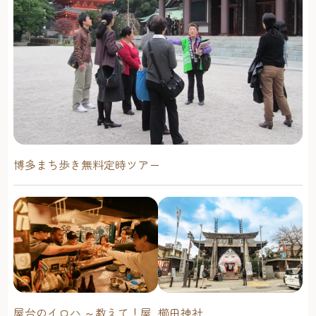
博多まち歩き無料定時ツアー
屋台のイロハ ～教えて！屋
櫛田神社