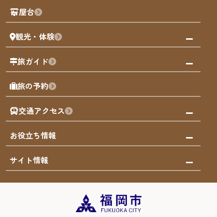
観光PR動画
屋台
まち歩き
観光・体験
福岡グルメ
福岡の祭り
観る・遊ぶ
旅ガイド
屋台
福岡を楽しむ
モデルコース
旅の予約
買う
福岡のアート
AIおまかせコース
体験
福岡のナイトタイム
交通アクセス
オリジナルプラン
泊まる
福岡の歴史・文化
みんなの旅行記
市内交通ガイド
お役立ち情報
サステナブルツーリズム
お得なチケット
福岡検定
お知らせ
サイト情報
よかなび音声ガイド
災害情報
まち歩き・体験プログラム掲載申込
重要なお知らせ
福岡のエリア
お得なチケット
観光案内所一覧
エリアガイド
観光案内所一覧