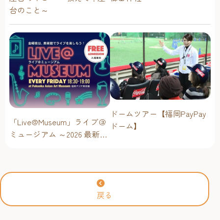
台のこと～
ドームツアー【福岡PayPay
「Live@Museum」ライブ＠
ドーム】
ミュージアム ～2026 最新イ
ベントスケジュール！【福
岡アジア美術館】
戻る