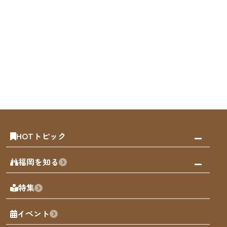
HOTトピック
みんなの旅行記
福岡を知る
天神エリア
福岡の見どころ
特集
博多旧市街
福岡の魅力
福岡城
イベント
観光カレンダー
歴史・文化