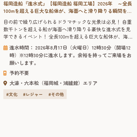
福岡造船『進水式』【福岡造船 福岡工場】2026年 ～全長
100mを超える巨大な船体が、海面へと滑り降りる瞬間を目
撃！
目の前で繰り広げられるドラマチックな光景は必見！ 自重
数千トンを超える船が海面へ滑り降りる豪快な進水式を見
学できるイベント！ 全長100mを超える巨大な船体が、海面
へと滑り降りる。「進水式」は、長い建造期間を経て船が
進水時間： 2026年8月17日（火曜日）12時30分（開場12
初めて海に浮かぶ、造船所にとって最大の晴れ舞台です。
時）※12時30分に進水します。余裕を持ってご来場をお
福岡造船では、この感動的な「船の誕生」の瞬間を一般公
願いします。
開しています。目の前で繰り広げられるドラマチックな光
予約不要
景を、ぜひ現地で体感し...
大濠・六本松（福岡城・鴻臚館）エリア
#文化
#レジャー
#その他