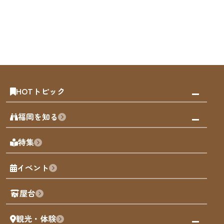
HOTトピック
みんなの旅行記
福岡を知る
天神エリア
福岡の見どころ
特集
博多旧市街
福岡の魅力
福岡城
イベント
観光カレンダー
歴史・文化
観光PR動画
屋台
まち歩き
観光・体験
福岡グルメ