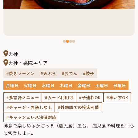
天神
天神・薬院エリア
#焼きラーメン
#天ぷら
#おでん
#餃子
月曜日
火曜日
水曜日
木曜日
金曜日
土曜日
日曜日
#多言語メニュー
#カード利用可
#子連れOK
#車いすOK
#チャージ・お通しなし
#外国語での接客可能
#キャッシュレス決済対応
博多で楽しめるかごっま（鹿児島）屋台。 鹿児島の料理を中心
に営業します。