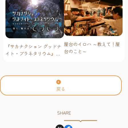
屋台のイロハ ～教えて！屋
『サカナクション グッドナ
台のこと～
イト・プラネタリウム』が
今年も上映決定！【福岡市
科学館 ドームシアター】
2026年
戻る
SHARE