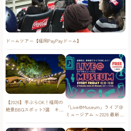
ドームツアー【福岡PayPayドーム】
【2026】手ぶらOK！福岡の
「Live@Museum」ライブ＠
絶景BBQスポット7選 キャ
ミュージアム ～2026 最新イ
ンプ場・海辺・公園で手軽
ベントスケジュール！【福
に楽しむ
岡アジア美術館】