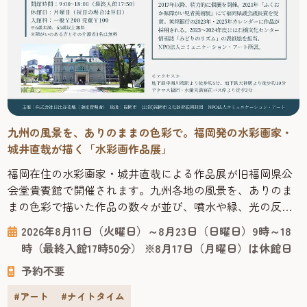
九州の風景を、ありのままの色彩で。福岡発の水彩画家・
城井直哉が描く「水彩画作品展」
福岡在住の水彩画家・城井直哉による作品展が旧福岡県公
会堂貴賓館で開催されます。九州各地の風景を、ありのま
まの色彩で描いた作品の数々が並び、噴水や緑、光の反射
まで丁寧に再現された絵からは、その土地の空気が感じら
2026年8月11日（火曜日）～8月23日（日曜日）9時～18
れます。 今回の会場となる「旧福岡県公会堂貴賓館」は、
時（最終入館17時50分） ※8月17日（月曜日）は休館日
1910年、九州沖縄八県連合共進会の迎賓館として建てら
予約不要
れ、明治43年には皇族の宿泊所としても使われた歴史ある
建物です。急勾配の屋根や...
#アート
#ナイトタイム