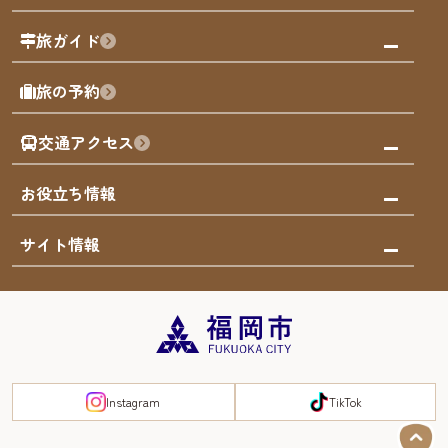
福岡の祭り
観る・遊ぶ
旅ガイド
屋台
福岡を楽しむ
モデルコース
旅の予約
買う
福岡のアート
AIおまかせコース
体験
福岡のナイトタイム
交通アクセス
オリジナルプラン
泊まる
福岡の歴史・文化
みんなの旅行記
市内交通ガイド
お役立ち情報
サステナブルツーリズム
お得なチケット
福岡検定
お知らせ
サイト情報
よかなび音声ガイド
災害情報
まち歩き・体験プログラム掲載申込
重要なお知らせ
福岡のエリア
お得なチケット
観光案内所一覧
エリアガイド
観光案内所一覧
緊急時の連絡先
博多旧市街
宿泊税
Instagram
TikTok
FUKUOKA EAST&WEST COAST
スマートトラベルガイド
福岡城・鴻臚館