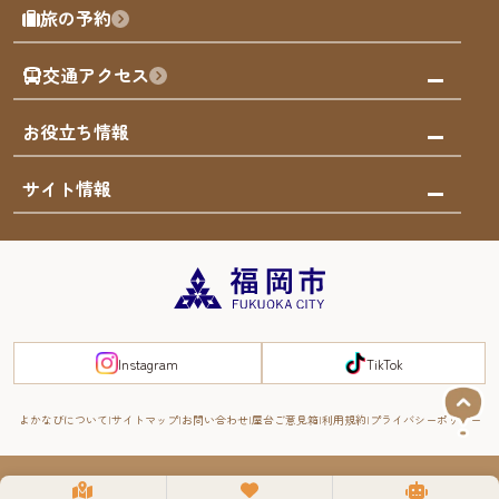
モデルコース
旅の予約
買う
福岡のアート
AIおまかせコース
体験
福岡のナイトタイム
交通アクセス
オリジナルプラン
泊まる
福岡の歴史・文化
みんなの旅行記
市内交通ガイド
お役立ち情報
サステナブルツーリズム
お得なチケット
福岡検定
お知らせ
サイト情報
よかなび音声ガイド
災害情報
まち歩き・体験プログラム掲載申込
重要なお知らせ
福岡のエリア
お得なチケット
観光案内所一覧
エリアガイド
観光案内所一覧
緊急時の連絡先
博多旧市街
宿泊税
Instagram
TikTok
FUKUOKA EAST&WEST COAST
スマートトラベルガイド
福岡城・鴻臚館
よかなびについて
サイトマップ
お問い合わせ
屋台ご意見箱
利用規約
プライバシーポリシー
RIVER FRONT
周遊する
© 2008-2025 YOKANAVI All Rights Reserved.