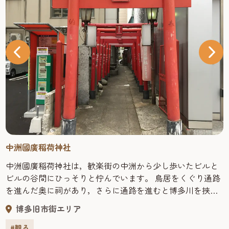
中洲國廣稲荷神社
中洲國廣稲荷神社は，歓楽街の中洲から少し歩いたビルと
ビルの谷間にひっそりと佇んでいます。 鳥居をくぐり通路
を進んだ奥に祠があり，さらに通路を進むと博多川を挟ん
だ向こう側に複合施設の博多リバレインが現れます。 毎年
博多旧市街エリア
10月に中洲の歓楽街を中心に行われる中洲祭では，総勢500
人の女性が神輿を担ぐ「中州國廣女みこし」がこの神社か
#観る