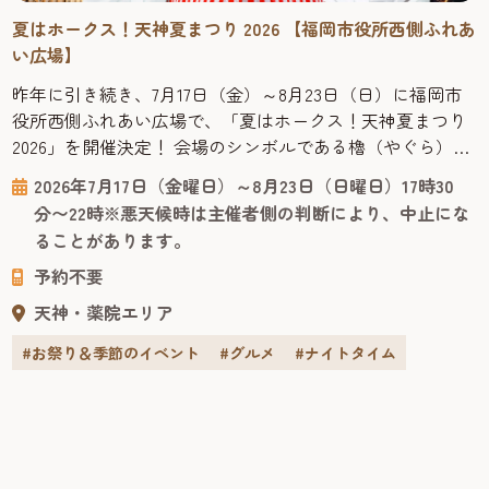
夏はホークス！天神夏まつり 2026 【福岡市役所西側ふれあ
い広場】
昨年に引き続き、7月17日（金）～8月23日（日）に福岡市
役所西側ふれあい広場で、「夏はホークス！天神夏まつり
2026」を開催決定！ 会場のシンボルである櫓（やぐら）は
ホークス仕様に装飾され、お気に入りの選手と写真撮影を
2026年7月17日（金曜日）～8月23日（日曜日）17時30
楽しめるフォトスポットとして会場を彩ります。さらに、
分〜22時※悪天候時は主催者側の判断により、中止にな
ホークス戦のナイター試合開催日にはパブリックビューイ
ることがあります。
ングを実施！ ■「夏はホークス！天神夏まつり2026」とは
予約不要
「天神...
天神・薬院エリア
#お祭り＆季節のイベント
#グルメ
#ナイトタイム