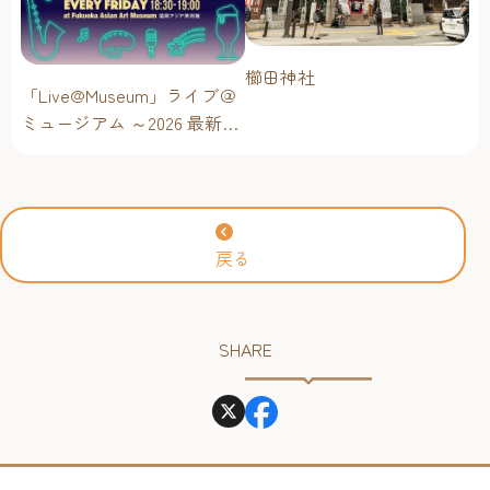
櫛田神社
「Live@Museum」ライブ＠
ミュージアム ～2026 最新イ
ベントスケジュール！【福
岡アジア美術館】
戻る
SHARE