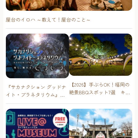
屋台のイロハ ～教えて！屋台のこと～
【2026】手ぶらOK！福岡の
『サカナクション グッドナ
絶景BBQスポット7選 キャ
イト・プラネタリウム』が
ンプ場・海辺・公園で手軽
今年も上映決定！【福岡市
に楽しむ
科学館 ドームシアター】
2026年