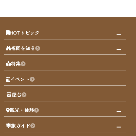
HOTトピック
みんなの旅行記
福岡を知る
天神エリア
福岡の見どころ
特集
博多旧市街
福岡の魅力
福岡城
イベント
観光カレンダー
歴史・文化
観光PR動画
屋台
まち歩き
観光・体験
福岡グルメ
福岡の祭り
観る・遊ぶ
旅ガイド
屋台
福岡を楽しむ