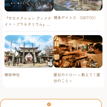
博多デイトス （DEITOS）
『サカナクション グッドナ
イト・プラネタリウム』が
今年も上映決定！【福岡市
科学館 ドームシアター】
2026年
櫛田神社
屋台のイロハ ～教えて！屋
台のこと～