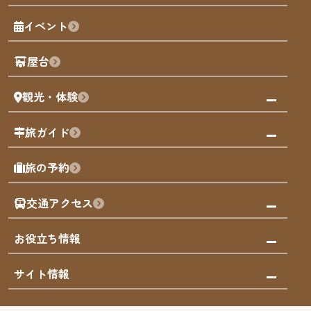
福岡の魅力
福岡城
イベント
観光カレンダー
歴史・文化
観光PR動画
屋台
まち歩き
観光・体験
福岡グルメ
福岡の祭り
観る・遊ぶ
旅ガイド
屋台
福岡を楽しむ
モデルコース
旅の予約
買う
福岡のアート
AIおまかせコース
体験
福岡のナイトタイム
交通アクセス
オリジナルプラン
泊まる
福岡の歴史・文化
みんなの旅行記
市内交通ガイド
お役立ち情報
サステナブルツーリズム
お得なチケット
福岡検定
お知らせ
サイト情報
よかなび音声ガイド
災害情報
まち歩き・体験プログラム掲載申込