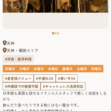
天神
天神・薬院エリア
#洋食・西洋料理
月曜日
火曜日
水曜日
木曜日
金曜日
土曜日
日曜日
#多言語メニュー
#子連れOK
#車いすOK
#外国語での接客可能
#キャッシュレス決済対応
日本語も英語も話せるフランス人スタッフで楽しく会話をしな
がら
飲んだり食べたりできる他にはない屋台です。
お料理も一から手作りの本格料理ばかり！