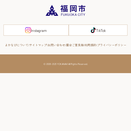
重要なお知らせ
福岡のエリア
お得なチケット
観光案内所一覧
エリアガイド
観光案内所一覧
緊急時の連絡先
博多旧市街
宿泊税
Instagram
TikTok
FUKUOKA EAST&WEST COAST
スマートトラベルガイド
福岡城・鴻臚館
よかなびについて
サイトマップ
お問い合わせ
屋台ご意見箱
利用規約
プライバシーポリシー
RIVER FRONT
周遊する
© 2008-2025 YOKANAVI All Rights Reserved.
福岡・北九州の旅