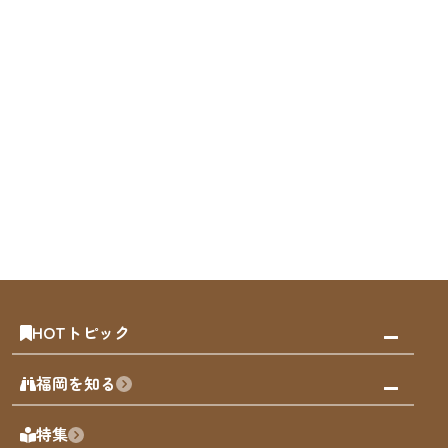
HOTトピック
みんなの旅行記
福岡を知る
天神エリア
福岡の見どころ
特集
博多旧市街