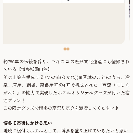
約780年の伝統を誇り、ユネスコの無形文化遺産にも登録され
ている【博多
園山笠】
祇
その山笠を構成する7つの流(ながれ)(※区域のこと)のうち、冷
泉、店屋、綱場、奈良屋町の4町で構成された「西流（にしな
がれ）」の協力で実現したホテルオリジナルグッズが付いた宿
泊プラン！
この限定グッズで博多の夏祭り気分を満喫してください♪
博多旧市街にかける思い
地域に根付くホテルとして、博多を盛り上げていきたいと思い