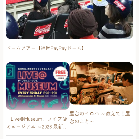
ドームツアー【福岡PayPayドーム】
屋台のイロハ ～教えて！屋
「Live@Museum」ライブ＠
台のこと～
ミュージアム ～2026 最新イ
ベントスケジュール！【福