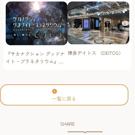
岡アジア美術館】
博多デイトス （DEITOS）
『サカナクション グッドナ
イト・プラネタリウム』が
今年も上映決定！【福岡市
科学館 ドームシアター】
2026年
一覧に戻る
SHARE