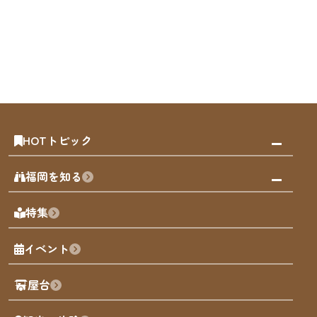
HOTトピック
みんなの旅行記
福岡を知る
天神エリア
福岡の見どころ
特集
博多旧市街
福岡の魅力
福岡城
イベント
観光カレンダー
歴史・文化
観光PR動画
屋台
まち歩き