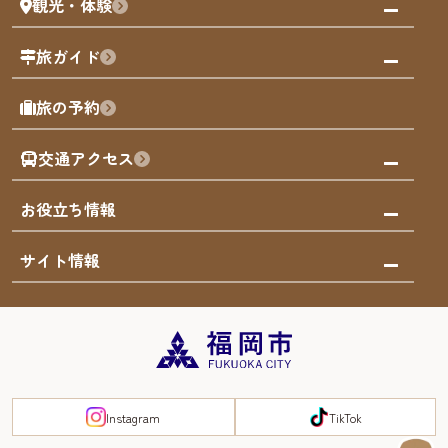
観光・体験
福岡グルメ
福岡の祭り
観る・遊ぶ
旅ガイド
屋台
福岡を楽しむ
モデルコース
旅の予約
買う
福岡のアート
AIおまかせコース
体験
福岡のナイトタイム
交通アクセス
オリジナルプラン
泊まる
福岡の歴史・文化
みんなの旅行記
市内交通ガイド
お役立ち情報
サステナブルツーリズム
お得なチケット
福岡検定
お知らせ
サイト情報
よかなび音声ガイド
災害情報
まち歩き・体験プログラム掲載申込
重要なお知らせ
福岡のエリア
お得なチケット
観光案内所一覧
エリアガイド
観光案内所一覧
緊急時の連絡先
博多旧市街
宿泊税
Instagram
TikTok
FUKUOKA EAST&WEST COAST