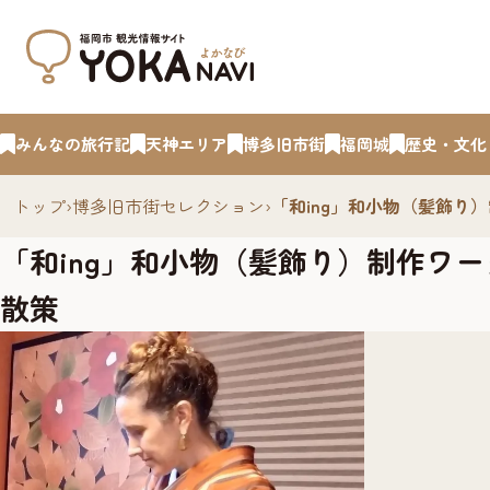
みんなの旅行記
天神エリア
博多旧市街
福岡城
歴史・文化
トップ
›
博多旧市街セレクション
›
「和ing」和小物（髪飾
「和ing」和小物（髪飾り）制作ワ
散策