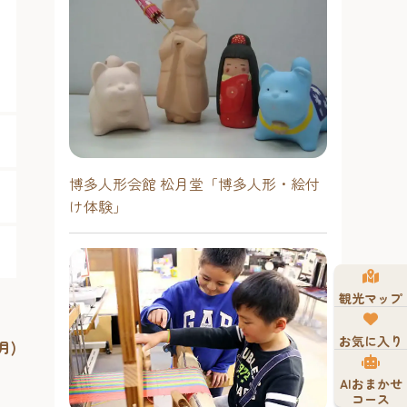
博多人形会館 松月堂「博多人形・絵付
け体験」
観光マップ
お気に入り
月)
AIおまかせ
コース