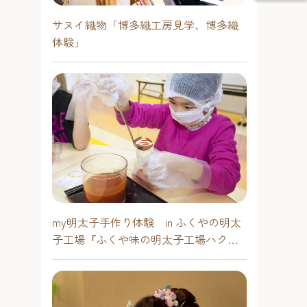
サヌイ織物「博多織工房見学、博多織
体験」
my明太子手作り体験 in ふくやの明太
子工場『ふくや味の明太子工場ハクハ
ク』