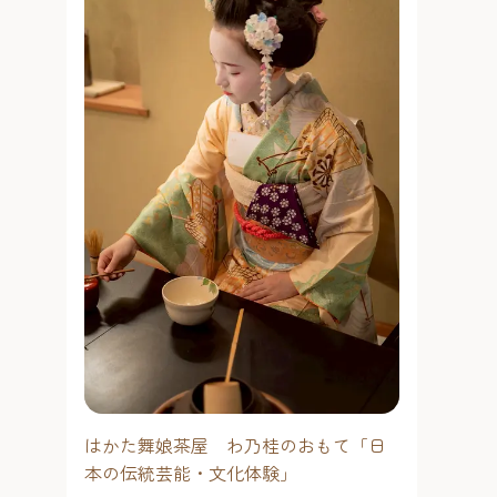
はかた舞娘茶屋 わ乃桂のおもて「日
本の伝統芸能・文化体験」