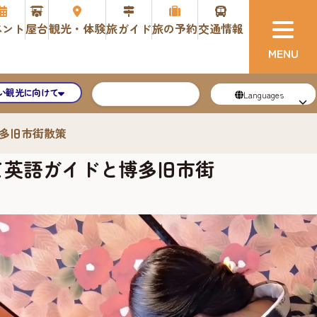
ベント
屋台
観光・体験
旅ガイド
旅の予約
交通情報
い観光に向けて
Languages
博多旧市街散策
て英語ガイドと博多旧市街