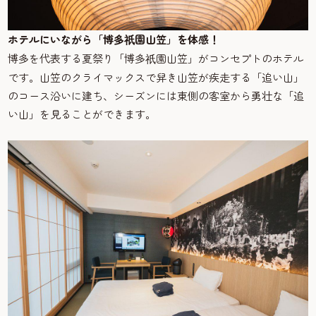
ホテルにいながら「博多
園山笠」を体感！
祇
博多を代表する夏祭り「博多
園山笠」がコンセプトのホテル
祇
です。山笠のクライマックスで舁き山笠が疾走する「追い山」
のコース沿いに建ち、シーズンには東側の客室から勇壮な「追
い山」を見ることができます。