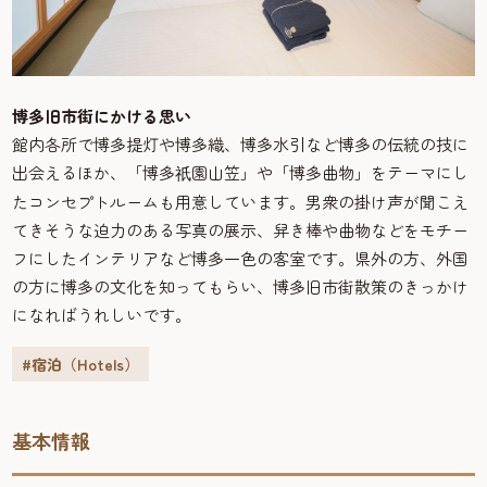
博多旧市街にかける思い
館内各所で博多提灯や博多織、博多水引など博多の伝統の技に
出会えるほか、「博多
園山笠」や「博多曲物」をテーマにし
祇
たコンセプトルームも用意しています。男衆の掛け声が聞こえ
てきそうな迫力のある写真の展示、舁き棒や曲物などをモチー
フにしたインテリアなど博多一色の客室です。県外の方、外国
の方に博多の文化を知ってもらい、博多旧市街散策のきっかけ
になればうれしいです。
#宿泊（Hotels）
基本情報