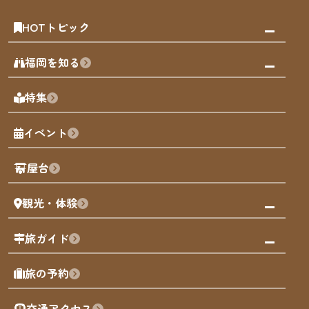
HOTトピック
みんなの旅行記
福岡を知る
天神エリア
福岡の見どころ
特集
博多旧市街
福岡の魅力
福岡城
イベント
観光カレンダー
歴史・文化
観光PR動画
屋台
まち歩き
観光・体験
福岡グルメ
福岡の祭り
観る・遊ぶ
旅ガイド
屋台
福岡を楽しむ
モデルコース
旅の予約
買う
福岡のアート
AIおまかせコース
体験
福岡のナイトタイム
交通アクセス