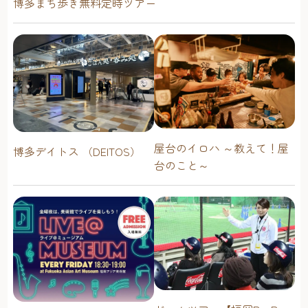
博多まち歩き無料定時ツアー
屋台のイロハ ～教えて！屋
博多デイトス （DEITOS）
台のこと～