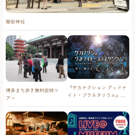
櫛田神社
『サカナクション グッドナ
博多まち歩き無料定時ツ
イト・プラネタリウム』が
アー
今年も上映決定！【福岡市
科学館 ドームシアター】
2026年