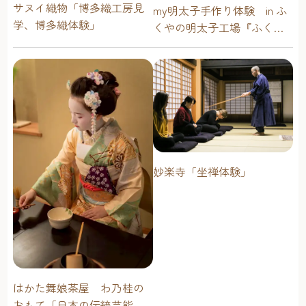
サヌイ織物「博多織工房見
my明太子手作り体験 in ふ
学、博多織体験」
くやの明太子工場『ふくや
味の明太子工場ハクハク』
妙楽寺「坐禅体験」
はかた舞娘茶屋 わ乃桂の
おもて「日本の伝統芸能・