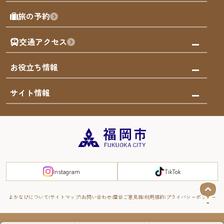
屋台
福岡を楽しむ
モデルコース
旅の予約
買う
福岡のアート
AIおまかせコース
体験
福岡のナイトタイム
交通アクセス
オリジナルプラン
泊まる
福岡の歴史・文化
みんなの旅行記
市内交通ガイド
お役立ち情報
サステナブルツーリズム
お得なチケット
福岡検定
お知らせ
サイト情報
よかなび音声ガイド
災害情報
まち歩き・体験プログラム掲載申込
重要なお知らせ
福岡のエリア
お得なチケット
観光案内所一覧
エリアガイド
観光案内所一覧
緊急時の連絡先
博多旧市街
宿泊税
Instagram
TikTok
FUKUOKA EAST&WEST COAST
スマートトラベルガイド
福岡城・鴻臚館
よかなびについて
サイトマップ
お問い合わせ
屋台ご意見箱
利用規約
プライバシーポリシー
RIVER FRONT