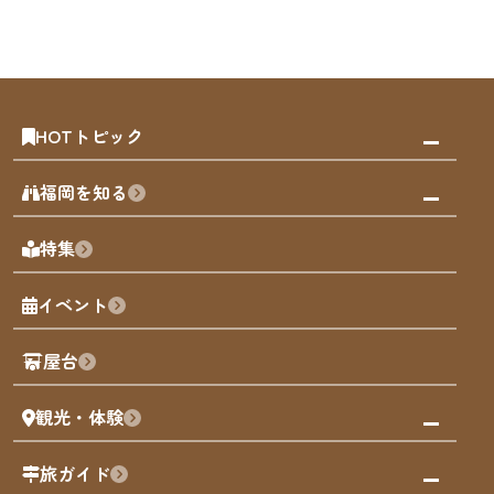
HOTトピック
みんなの旅行記
福岡を知る
天神エリア
福岡の見どころ
特集
博多旧市街
福岡の魅力
福岡城
イベント
観光カレンダー
歴史・文化
観光PR動画
屋台
まち歩き
観光・体験
福岡グルメ
福岡の祭り
観る・遊ぶ
旅ガイド