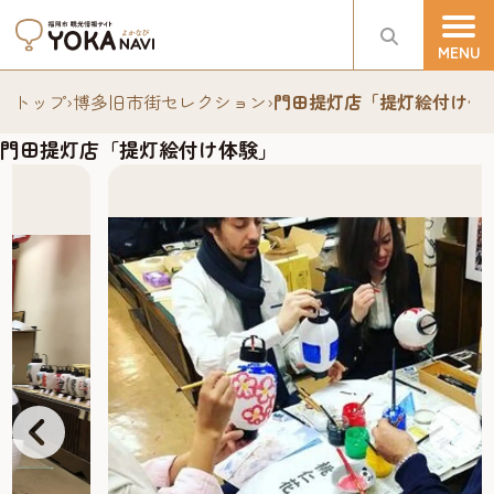
トップ
›
博多旧市街セレクション
›
門田提灯店「提灯絵付け体
門田提灯店「提灯絵付け体験」