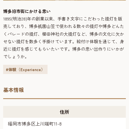
博多旧市街にかける思い
1895(明治28)年の創業以来、手書き文字にこだわった提灯を販
売しており、博多
園山笠で使われる数々の提灯や博多どんた
祇
くパレードの提灯、櫛田神社の大提灯など、博多の文化に欠か
せない提灯を数多く手掛けています。絵付け体験を通じて、身
近に提灯を感じてもらいたいです。博多の思い出作りにいかが
でしょうか。
#体験（Experience）
基本情報
住所
福岡市博多区上川端町11-8