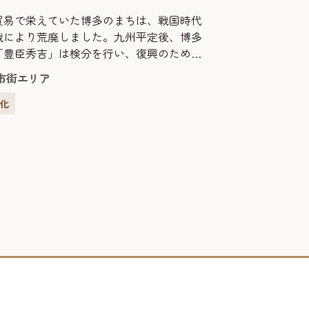
貿易で栄えていた博多のまちは、戦国時代
戦により荒廃しました。九州平定後、博多
「豊臣秀吉」は検分を行い、復興のための
スタートさせました。 この太閤町割りの実
市街エリア
たのは、軍師「黒田官兵衛」や「石田三
貿易により巨万の富を得た博多の豪商「神
文化
嶋井宗室」も大きな役割を果たしました。
博多のまちは碁盤の目のような美しい街並
のです。 今の博...