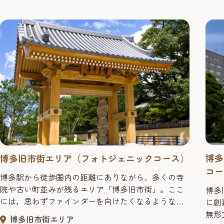
博多
博多旧市街エリア（フォトジェニックコース）
コー
博多駅から徒歩圏内の距離にありながら、多くの寺
院や古い町並みが残るエリア「博多旧市街」。ここ
博多
には，思わずファインダーを向けたくなるような、
に創
フォトジェニックなスポットが多数あります。ゆっ
無形
博多旧市街エリア