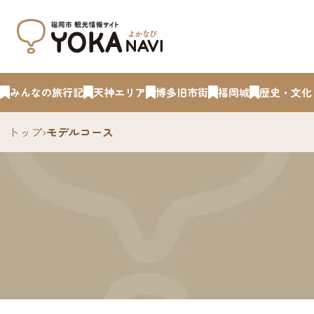
みんなの旅行記
天神エリア
博多旧市街
福岡城
歴史・文化
トップ
›
モデルコース