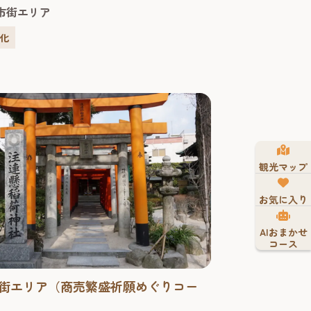
り，まるで何か人の力の及ばない「神秘的
市街エリア
存在しているよう。 伝承とパワースポット
がら，中世博多の歴史を感じてみて！
文化
観光マップ
お気に入り
AIおまかせ
コース
街エリア（商売繁盛祈願めぐりコー