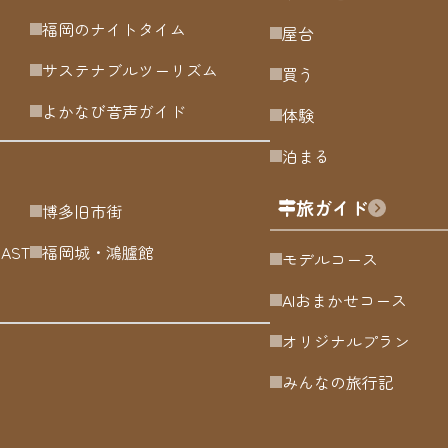
福岡のナイトタイム
屋台
サステナブルツーリズム
買う
よかなび音声ガイド
体験
泊まる
旅ガイド
博多旧市街
OAST
福岡城・鴻臚館
モデルコース
AIおまかせコース
オリジナルプラン
みんなの旅行記