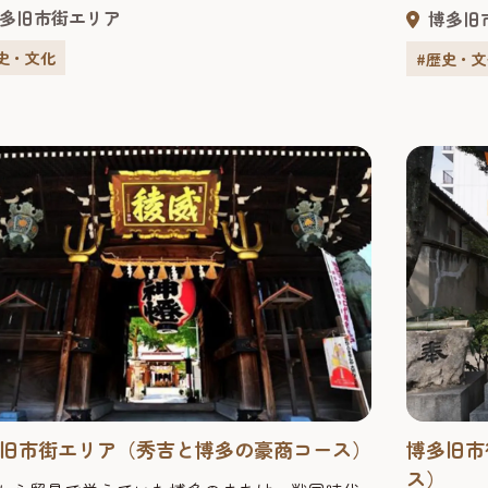
多
園山笠」にゆかりのある寺社、国の重要文
数多くあ
祇
多旧市街エリア
博多旧
を所蔵するお寺など、歴史的・文化的に価値が
な力」が
場所が多数あります。 また、「博多織や博多人
を巡りな
史・文化
#歴史・
など、今もなお新しい技術や手法、素材との出
を重ねて進化を続けている伝統工芸品の数々を
したり、実際に体験で...
旧市街エリア（秀吉と博多の豪商コース）
博多旧市
ス）