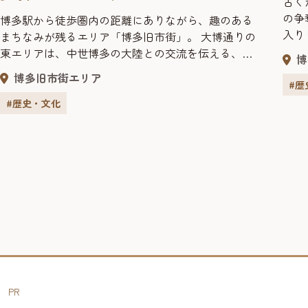
古く
の争
博多駅から徒歩圏内の距離にありながら、趣のある
入り
まちなみが残るエリア「博多旧市街」。 大博通りの
町割
東エリアは、中世博多の大陸との交流を伝える、歴
博
務を
史ある寺社・仏閣が点在しています。うどんや饅
博多旧市街エリア
成」
頭、お茶など様々な文化の発祥の地とされる寺、日
#歴
屋宗
本最大級の大きさを誇る大仏など見どころも豊富で
#歴史・文化
その
す。都会の喧騒を離れ、伝統的景観と情緒あふれる
に復
まちなみを散策したい方におすすめです。
PR