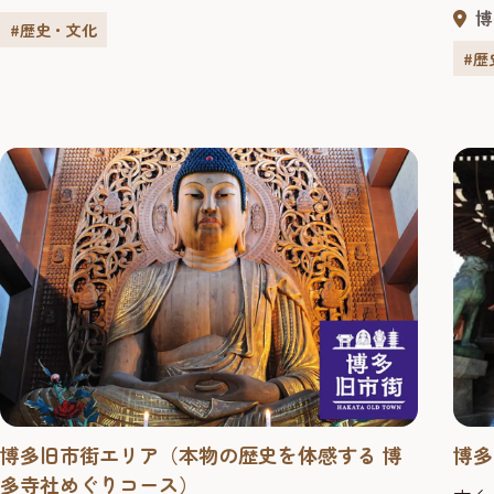
くりと中世博多のまち歩きを楽しむうちに、まだ誰
「博
博
にも気づいていない、あなただけのフォトスポット
化財
#歴史・文化
が見つかるかも！
ある
#歴
形」
会い
見学
博多旧市街エリア（本物の歴史を体感する 博
博多
多寺社めぐりコース）