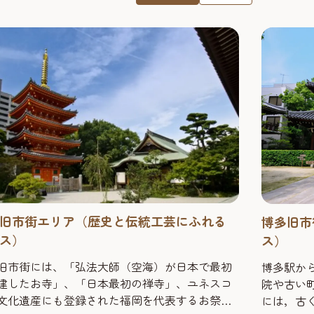
旧市街エリア（歴史と伝統工芸にふれる
博多旧市
ス）
ス）
旧市街には、「弘法大師（空海）が日本で最初
博多駅か
建したお寺」、「日本最初の禅寺」、ユネスコ
院や古い
文化遺産にも登録された福岡を代表するお祭り
には，古