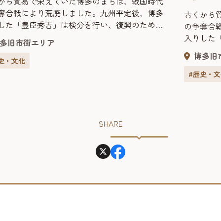
から貿易で栄えていた博多のまちは、戦国時代
奪合戦により荒廃しました。九州平定後、博多
古くから
した「豊臣秀吉」は検分を行い、復興のための
の争奪合
りをスタートさせました。 この太閤町割りの実
入りした
多旧市街エリア
担ったのは、軍師「黒田官兵衛」や「石田三
町割りを
博多旧
で、貿易により巨万の富を得た博多の豪商「神
史・文化
務を担っ
湛・嶋井宗室」も大きな役割を果たしました。
成」で、
#歴史・
後、博多のまちは碁盤の目のような美しい街並
屋宗湛・
興したのです。 今の博...
その後、
に復興した
SHARE