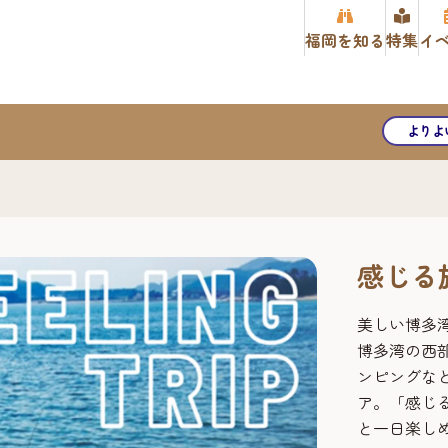
福岡を知る
特集
イ
よりよ
感じる旅 
美しい博多
博多湾の西
ンピングな
ア。「感じる旅
と一日楽し