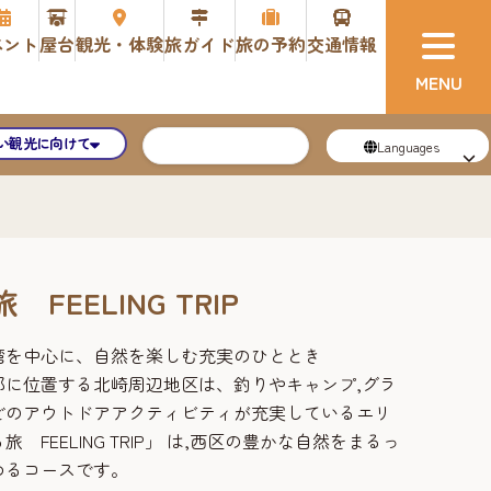
ベント
屋台
観光・体験
旅ガイド
旅の予約
交通情報
い観光に向けて
Languages
FEELING TRIP
湾を中心に、自然を楽しむ充実のひととき
部に位置する北崎周辺地区は、釣りやキャンプ,グラ
どのアウトドアアクティビティが充実しているエリ
 FEELING TRIP」 は,西区の豊かな自然をまるっ
めるコースです。