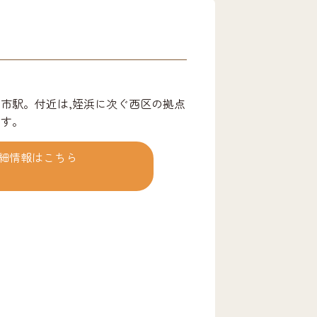
都市駅。付近は,姪浜に次ぐ西区の拠点
ます。
細情報はこちら