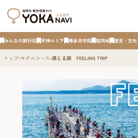
みんなの旅行記
天神エリア
博多旧市街
福岡城
歴史・文化
トップ
›
モデルコース
›
感じる旅 FEELING TRIP