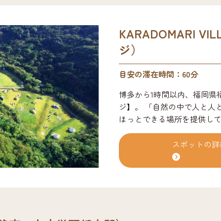
KARADOMARI V
ジ）
目安の滞在時間：60分
博多から1時間以内、福岡県
ジ】。 「自然の中で人と人
ほっとできる場所を提供し
ら、サウナ、焚き火バー（宿
ベートビーチがあり、様々
スポットの詳
をビーチや草原など自分の
海どちらも満喫したい方にお
唐泊の自然の中で心地よく
い人もここに来るだけでなん
友達。そんな場を皆様と共に
ぶらプラン¥15,000~/1