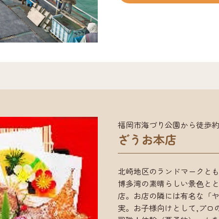
あるので手ぶらでも安心で
作りの指導を行っています
が体験できます。一度、挑戦
冬は牡蠣小屋がオープンし新
（４時間）大人1,000円，小
円，小人100円※入園の方
ご注意ください。
福岡市海づり公園から徒歩約
ざうお本店
北崎地区のランドマークと
博多湾の素晴らしい景⾊とと
店。お店の隣には有名な「
実。お⼦様向けとして,プロ