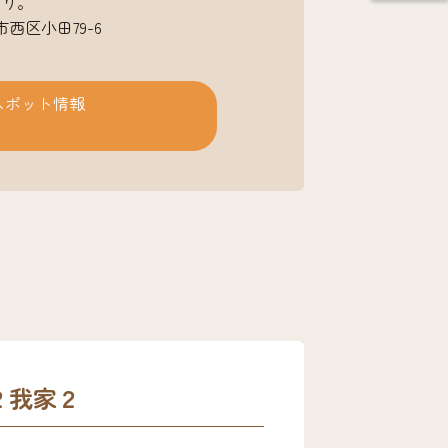
あり。
岡市西区小田79-6
スポット情報
２我家２