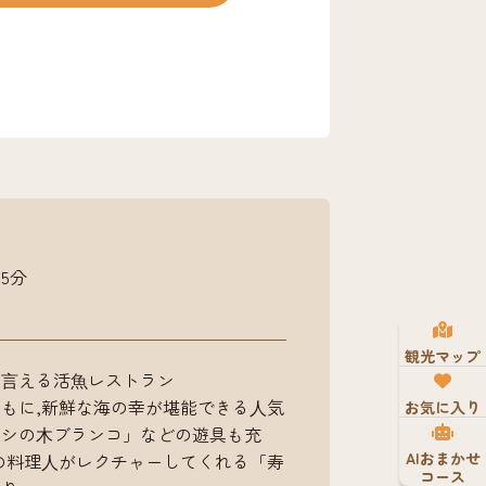
す。初心者の方には、釣り方や仕掛け
。「海洋釣堀」では豪快なマダイ釣り
してみてください！また夏はBBQ、
鮮な魚介を頂けます。 ■釣台利用料
人500円■入園料（見学のみ）大人200
は、釣台には入ることができませんので
5分
観光マップ
も⾔える活⿂レストラン
もに,新鮮な海の幸が堪能できる⼈気
お気に入り
ヤシの⽊ブランコ」などの遊具も充
AIおまかせ
の料理⼈がレクチャーしてくれる「寿
コース