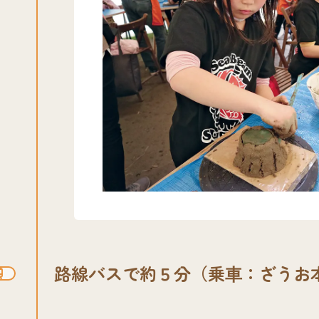
路線バスで約５分（乗⾞：ざうお