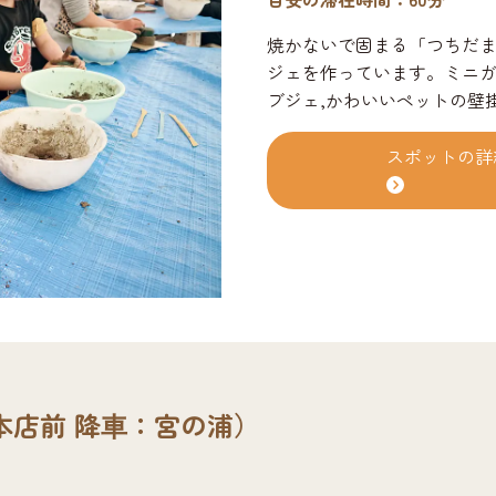
焼かないで固まる「つちだま
ジェを作っています。ミニガ
ブジェ,かわいいペットの壁
す。
スポットの詳
本店前 降⾞：宮の浦）