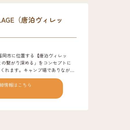
ILLAGE（唐泊ヴィレッ
福岡市に位置する【唐泊ヴィレッ
との繋がり深める」をコンセプトに
てくれます。キャンプ場でありなが
泊者無料）、徒歩1分圏内にプライ
な体験ができます。夜には、満天の星
細情報はこちら
好きな場所でご覧いただけます。山と
すすめです。 人と人、そして地域が
繋がり拡がる。初めての人もそうでな
だか ホッとする。気がつけばみんな
創っていきます。 プラン詳細 ・手
人 →必要なキャンプ道具一式含まれてる手