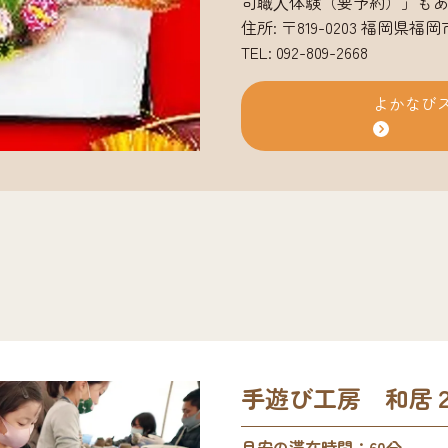
司職⼈体験（要予約）」も
住所: 〒819-0203 福岡県福
TEL: 092-809-2668
よかなび
手遊び工房 和居
目安の滞在時間：60分