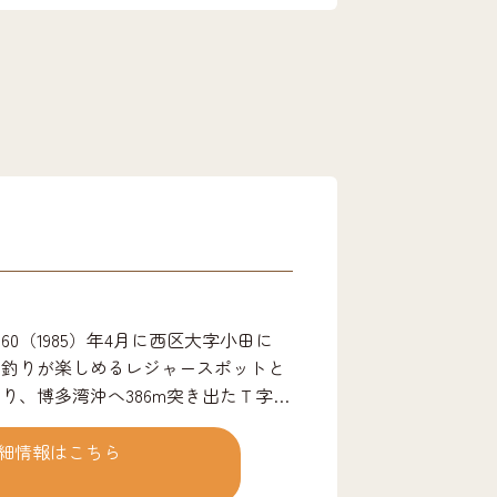
0（1985）年4月に西区大字小田に
て釣りが楽しめるレジャースポットと
り、博多湾沖へ386m突き出たＴ字型
りが楽しめます。 園内には軽食コー
展望所、身体障害者用トイレ、休憩所
細情報はこちら
道具やエサを販売、貸し竿（有料）も