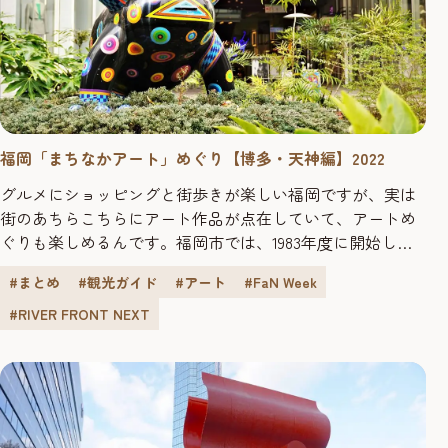
福岡「まちなかアート」めぐり【博多・天神編】2022
グルメにショッピングと街歩きが楽しい福岡ですが、実は
街のあちらこちらにアート作品が点在していて、アートめ
ぐりも楽しめるんです。福岡市では、1983年度に開始した
「彫刻のあるまちづくり事業」によって、これまでに25基
#まとめ
#観光ガイド
#アート
#FaN Week
の彫刻が設置されるとともに、民間施設においても多彩な
アート作品が設置され、街中には彫刻や芸術作品があふれ
#RIVER FRONT NEXT
ています。周りの風景に馴染みつつも、存在感を放つまち
なかアートの魅力に触れて...