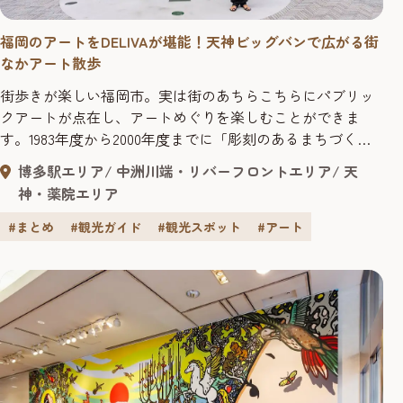
福岡のアートをDELIVAが堪能！天神ビッグバンで広がる街
なかアート散歩
街歩きが楽しい福岡市。実は街のあちらこちらにパブリッ
クアートが点在し、アートめぐりを楽しむことができま
す。1983年度から2000年度までに「彫刻のあるまちづくり
事業」が実施され、市内には25基の彫刻が設置されまし
博多駅エリア
中洲川端・リバーフロントエリア
天
た。さらに、近年では再開発「天神ビッグバン」により、
神・薬院エリア
商業施設やオフィスビルの屋内外に新しいアートが続々登
場。街全体が“オープンミュージアム”のように彩られてい
#まとめ
#観光ガイド
#観光スポット
#アート
ます。 今回は、SNS...