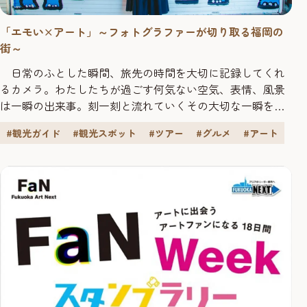
「エモい×アート」～フォトグラファーが切り取る福岡の
街～
日常のふとした瞬間、旅先の時間を大切に記録してくれ
るカメラ。わたしたちが過ごす何気ない空気、表情、風景
は一瞬の出来事。刻一刻と流れていくその大切な一瞬を逃
さずうまく撮りたいものです。 今回はどこか懐かしい福岡
#観光ガイド
#観光スポット
#ツアー
#グルメ
#アート
の「エモい」と「アート」をテーマにおすすめスポットと
撮影テクニックを紹介していきます。これからカメラを始
めてみたい方、福岡旅行をさらっとエモい感じに撮りたい
方は必見です。 【檸檬】...