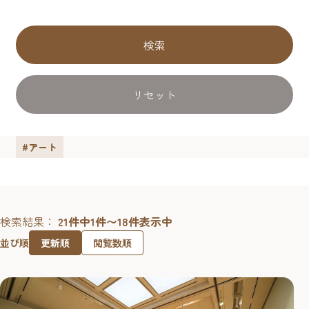
検索
リセット
#アート
検索結果：
21件中1件〜18件表示中
更新順
閲覧数順
並び順