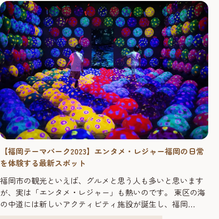
チャー（SG）II》は、高さ７ｍｘ幅2.5ｍｘ奥行2ｍの大型屋
外彫刻...
【福岡テーマパーク2023】エンタメ・レジャー福岡の日常
を体験する最新スポット
福岡市の観光といえば、グルメと思う人も多いと思います
が、実は「エンタメ・レジャー」も熱いのです。 東区の海
の中道には新しいアクティビティ施設が誕生し、福岡
PayPayドーム周辺は、アートやエンタメ施設たくさんあり