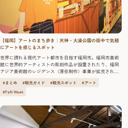
【福岡】アートのまち歩き｜天神・大濠公園の街中で気軽
にアートを感じるスポット
世界に誇れる現代アート都市を目指す福岡市。福岡市美術
館に世界的アーティストの彫刻作品が設置されたり、福岡
アジア美術館のレジデンス（滞在制作）事業が拡充された
り、アートウィークがはじまったりと、アートの動きがま
#まとめ
#観光ガイド
#観光スポット
#アート
すます活発になっています。一方で、街中を散策すれば、
ファッションやカルチャーをとおして日常的にアートに触
#FaN Week
れることもできるという、それもまた福岡の魅力です。 3
回にわたってお届けする「アー...