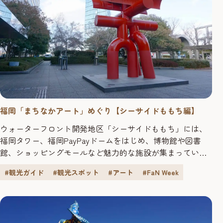
福岡「まちなかアート」めぐり【シーサイドももち編】
ウォーターフロント開発地区「シーサイドももち」には、
福岡タワー、福岡PayPayドームをはじめ、博物館や図書
館、ショッピングモールなど魅力的な施設が集まっていま
す。オフィスやマンションのような高層ビルが林立し、近
#観光ガイド
#観光スポット
#アート
#FaN Week
未来的でスタイリッシュな街並みが生み出され、さらに点
在するまちなかアートの存在により、エリア全体がさなが
ら美術館のよう。ユニークな景色とともに、アート探索を
お楽しみください。 清水...