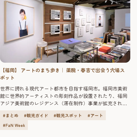
【福岡】 アートのまち歩き｜ 薬院・春吉で出会う穴場ス
ポット
世界に誇れる現代アート都市を目指す福岡市。福岡市美術
館に世界的アーティストの彫刻作品が設置されたり、福岡
アジア美術館のレジデンス（滞在制作）事業が拡充された
り、アートウィークがはじまったりと、アートの動きがま
#まとめ
#観光ガイド
#観光スポット
#アート
すます活発になっています。一方で、街中を散策すれば、
ファッションやカルチャーをとおして日常的にアートに触
#FaN Week
れることもできるという、それもまた福岡の魅力です。 3