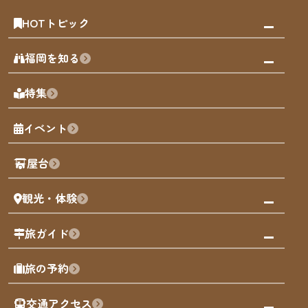
HOTトピック
みんなの旅行記
福岡を知る
天神エリア
福岡の見どころ
特集
博多旧市街
福岡の魅力
福岡城
イベント
観光カレンダー
歴史・文化
観光PR動画
屋台
まち歩き
観光・体験
福岡グルメ
福岡の祭り
観る・遊ぶ
旅ガイド
屋台
福岡を楽しむ
モデルコース
旅の予約
買う
福岡のアート
AIおまかせコース
体験
福岡のナイトタイム
交通アクセス