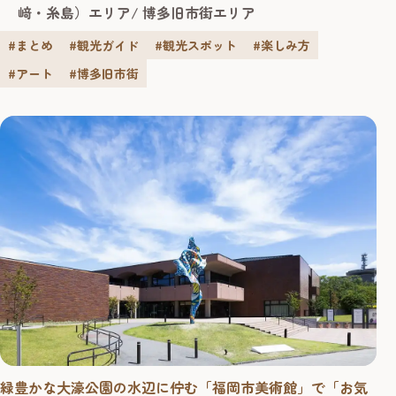
緑豊かな大濠公園の水辺に佇む「福岡市美術館」で「お気
﨑・糸島）エリア
博多旧市街エリア
に入り」のアートに出会う 福岡・西中洲の風情を紡ぐ石畳
が完成！「隠れハート」を探す街歩きが話...
#まとめ
#観光ガイド
#観光スポット
#楽しみ方
#アート
#博多旧市街
緑豊かな大濠公園の水辺に佇む「福岡市美術館」で「お気