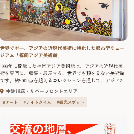
世界で唯一、アジアの近現代美術に特化した都市型ミュー
ジアム「福岡アジア美術館」
1999年に開館した福岡アジア美術館は、アジアの近現代美
術を専門に、収集・展示する、世界でも類を見ない美術館
です。約5000点を超えるコレクションを通じて、アジア23
カ国・地域の多様な芸術文化との出会いが楽しめます。 福
中洲川端・リバーフロントエリア
岡アジア美術館は改修工事のため、下記期間全面休館とな
ります。期間：2025年（令和7年）12月1日（月）～ 2026年
#アート
#ナイトタイム
#観光スポット
（令和8年）3月31日（火）