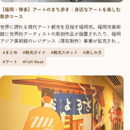
【福岡・博多】アートのまち歩き｜身近なアートを楽しむ
散歩コース
世界に誇れる現代アート都市を目指す福岡市。福岡市美術
館に世界的アーティストの彫刻作品が設置されたり、福岡
アジア美術館のレジデンス（滞在制作）事業が拡充された
り、アートウィークがはじまったりと、アートの動きがま
#まとめ
#観光ガイド
#観光スポット
#楽しみ方
すます活発になっています。一方で、街中を散策すれば、
ファッションやカルチャーとおして日常的にアートに触れ
#アート
#FaN Week
ることもできるという、それもまた福岡の魅力です。 3回
にわたってお届けする「アート...