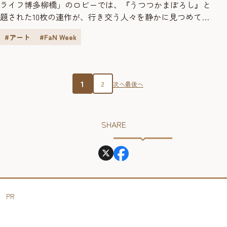
ライフ博多柳橋」のロビーでは、『うつつかまぼろし』と
題された10枚の連作が、行き交う人々を静かに見つめてい
ます。作品は、福岡で活動するアーティスト・福田沙千代
#アート
#FaN Week
さんが、この場所のために描き下ろしたもの。ギャラリー
でもなく美術館でもない、思いがけない場所でのアートと
の出逢い。実はこの協業は、アーティストの活動を多角的
に支援する「Artist C...
1
2
次へ
最後へ
SHARE
PR