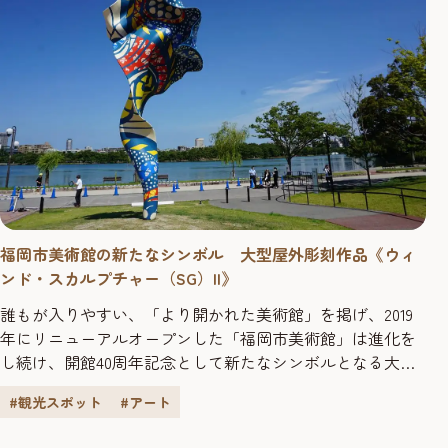
福岡市美術館の新たなシンボル 大型屋外彫刻作品《ウィ
ンド・スカルプチャー（SG）II》
誰もが入りやすい、「より開かれた美術館」を掲げ、2019
年にリニューアルオープンした「福岡市美術館」は進化を
し続け、開館40周年記念として新たなシンボルとなる大型
屋外彫刻作品《ウィンド・スカルプチャー（SG）II》が設
#観光スポット
#アート
置されました。 7月1日に、完成式典が開催され、作品が皆
さんにお披露目となりました。 《ウィンド・スカルプ