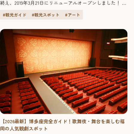
終え、2019年3月21日にリニューアルオープンしました！ 誰
もが入りやすい、「より開かれた美術館」を掲げ、快適で
#観光ガイド
#観光スポット
#アート
気軽に楽しめる空間として、大濠公園側から１階への新た
な入口とカフェが設けられたほか、キッズスペースが新設
されるなど、大きく進化した「福岡市美術館」の魅力を紹
介します。 19...
【2026最新】博多座完全ガイド！歌舞伎・舞台を楽しむ福
岡の人気観劇スポット