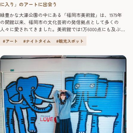
に入り」のアートに出会う
緑豊かな大濠公園の中にある「福岡市美術館」は、1979年
の開館以来、福岡市の文化芸術の発信拠点として多くの
人々に愛されてきました。美術館では1万6000点にも及ぶコ
レクションを所蔵。古美術から近現代のアートまで、誰も
#アート
#ナイトタイム
#観光スポット
が「お気に入り」を見つけられる多彩な芸術空間で、とっ
ておきのひとときが楽しめます。