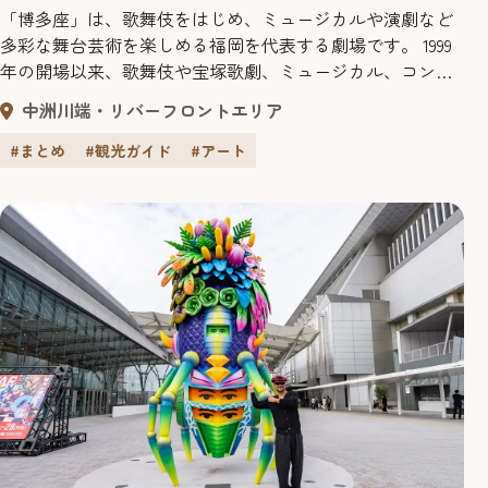
「博多座」は、歌舞伎をはじめ、ミュージカルや演劇など
多彩な舞台芸術を楽しめる福岡を代表する劇場です。 1999
年の開場以来、歌舞伎や宝塚歌劇、ミュージカル、コン
サートなど幅広い演目を上演し、全国から多くの観客を迎
中洲川端・リバーフロントエリア
えてきました。劇場の世界観に浸り、非日常のひと時を満
喫することができます。今回は博多座の歴史や特徴から、
#まとめ
#観光ガイド
#アート
観劇の楽しみ方まで、「博多座」の魅力をご紹介します！