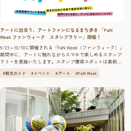
アートに出会う、アートファンになるまち歩き 「FaN
Week ファンウィーク スタンプラリー」開催！
9/23～10/10に開催される「FaN Week（ファンウィーク）」
期間中に、アートに触れながらスマホで楽しめるスタンプ
ラリーを実施いたします。スタンプ獲得スポットは美術館
やアートギャラリー、アートあふれるカフェ、レストラ
#観光ガイド
#イベント
#アート
#FaN Week
ン、ホテルなどの28か所。スタンプ獲得数に応じてスタン
プ設置店舗で利用可能な様々な特典や福岡出身アーティス
トのステッカーやポストカードなどがもらえます！さら
に、FUKUO...