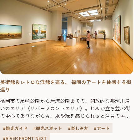
美術館＆レトロな洋館を巡る、 福岡のアートを体感する街
巡り
福岡市の須崎公園から清流公園までの、開放的な那珂川沿
いのエリア（リバーフロントエリア）。ビルが立ち並ぶ街
の中心でありながらも、水や緑を感じられると注目のエリ
アです。 そんなリバーフロントエリアにおいて、自然も街
#観光ガイド
#観光スポット
#楽しみ方
#アート
も、そしてアートも感じる街巡りはいかがでしょう。 2016
年7月にリニューアルした「水上公園」。 水上公園は2016年
#RIVER FRONT NEXT