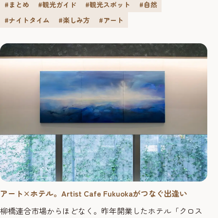
#まとめ
#観光ガイド
#観光スポット
#自然
ます。日本初の体験ができるエンタメ・レジャーも多数！
今回は、福岡市内のテーマパークに注目して、エンタメ・
#ナイトタイム
#楽しみ方
#アート
レジャー・アート・お祭りなど2023年おすすめの体験をご
紹介します。 ...
アート×ホテル。Artist Cafe Fukuokaがつなぐ出逢い
柳橋連合市場からほどなく。昨年開業したホテル「クロス