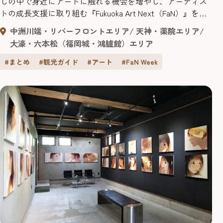
しの中で身近にアートに触れる機会を増やし、アーティス
トの成長支援に取り組む『Fukuoka Art Next（FaN）』を推
進しています。 2025年9月13日（土）から9月28日（日）ま
中洲川端・リバーフロントエリア
天神・薬院エリア
でに「FaN Week 2025」を開催します！
大濠・六本松（福岡城・鴻臚館）エリア
#まとめ
#観光ガイド
#アート
#FaN Week