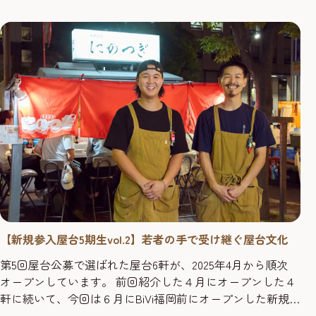
ぶ。」誕生の舞台裏とともに、魅力をお届けします。 実
は...
【新規参入屋台5期生vol.2】若者の手で受け継ぐ屋台文化
第5回屋台公募で選ばれた屋台6軒が、2025年4月から順次
オープンしています。 前回紹介した４月にオープンした４
軒に続いて、今回は６月にBiVi福岡前にオープンした新規
屋台をご紹介します。 【前回紹介記事】