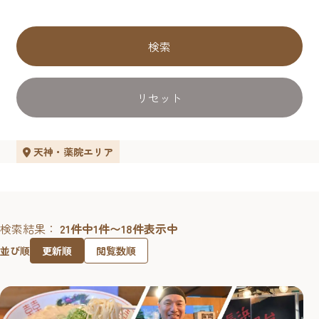
検索
リセット
天神・薬院エリア
検索結果：
21件中1件〜18件表示中
更新順
閲覧数順
並び順