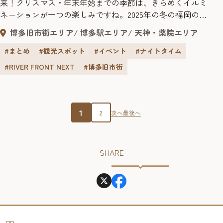
来！クリスマス・年末年始までの季節は、きらめくイルミ
ネーションが一つの楽しみですね。2025年の冬の福岡のお
すすめイルミネーションをまとめてご紹介します。 最新＆
博多旧市街エリア
博多駅エリア
天神・薬院エリア
注目イルミネーションのイベント情報を続々更新中！
#まとめ
#観光スポット
#イベント
#ナイトタイム
#RIVER FRONT NEXT
#博多旧市街
1
2
次へ
最後へ
SHARE