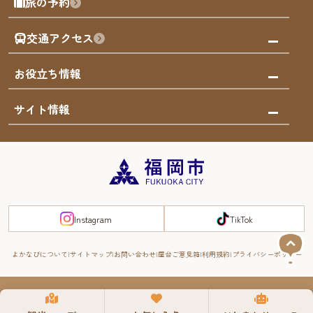
旅の予約
買う
福岡のアート
AIおまかせコース
体験
福岡のナイトタイム
交通アクセス
オリジナルプラン
泊まる
福岡の歴史・文化
みんなの旅行記
市内交通ガイド
お役立ち情報
サステナブルツーリズム
お得なチケット
福岡検定
お知らせ
サイト情報
よかなび音声ガイド
災害情報
まち歩き・体験プログラム掲載申込
重要なお知らせ
福岡のエリア
お得なチケット
観光案内所一覧
エリアガイド
観光案内所一覧
緊急時の連絡先
博多旧市街
宿泊税
Instagram
TikTok
FUKUOKA EAST&WEST COAST
スマートトラベルガイド
福岡城・鴻臚館
よかなびについて
サイトマップ
お問い合わせ
屋台ご意見箱
利用規約
プライバシーポリシー
RIVER FRONT
周遊する
© 2008-2025 YOKANAVI All Rights Reserved.