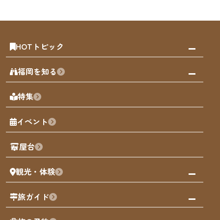
HOTトピック
みんなの旅行記
福岡を知る
天神エリア
福岡の見どころ
特集
博多旧市街
福岡の魅力
福岡城
イベント
観光カレンダー
歴史・文化
観光PR動画
屋台
まち歩き
観光・体験
福岡グルメ
福岡の祭り
観る・遊ぶ
旅ガイド
屋台
福岡を楽しむ
モデルコース