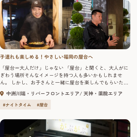
子連れも楽しめる！やさしい福岡の屋台へ
「屋台＝大人だけ」じゃない 「屋台」と聞くと、大人がに
ぎわう場所そんなイメージを持つ人も多いかもしれませ
ん。 しかし、お子さんと一緒に屋台を楽しんでもらいたい
という思いを持つ屋台の店主が増えてきています。 今回
中洲川端・リバーフロントエリア
天神・薬院エリア
は、そうした営業者の中から、ユニークな子ども向けサー
ビスが注目を集める屋台「長浜少衛」の店主と、屋台文化
#ナイトタイム
#屋台
の未来を見据えて取り組みを進める福岡市移動飲食業組合
組合長を取材しました。 ...