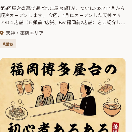
第5回屋台公募で選ばれた屋台6軒が、ついに2025年4月から
順次オープンします。 今回、4月にオープンした天神エリ
アの４店舗（日銀前2店舗、BiVi福岡前2店舗）をご紹介し
ます。 夫婦二人三脚。アットホーム屋台「天神屋台 ぞの
天神・薬院エリア
ちゃん」 4月にオープンした屋台、まず最初にご紹介する
のは渡辺通りの BiVi福岡前に暖簾を構える「天神屋台 ぞ
#屋台
のちゃん」です。こちらはご夫婦で屋台を切り盛りされ...