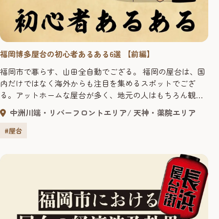
福岡博多屋台の初心者あるある6選 【前編】
福岡市で暮らす、山田全自動でござる。 福岡の屋台は、国
内だけではなく海外からも注目を集めるスポットでござ
る。アットホームな屋台が多く、地元の人はもちろん観光
客にも人気。でも、まだまだ屋台に行ったことがない人も
中洲川端・リバーフロントエリア
天神・薬院エリア
いるようじゃ。はじめての屋台は、不安もあり、ちょっと
勇気がいるだろうが、そんな人のために、行く前に知って
#屋台
いるとちょっと差がつく、屋台あるあるを紹介しよう。こ
れさえ知っておけば、屋台は怖く...