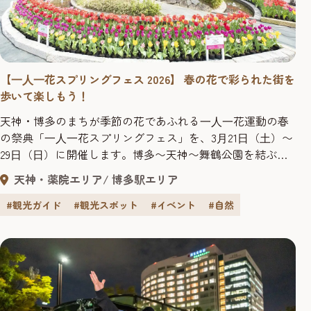
【⼀⼈⼀花スプリングフェス 2026】 春の花で彩られた街を
歩いて楽しもう！
天神・博多のまちが季節の花であふれる⼀⼈⼀花運動の春
の祭典「⼀⼈⼀花スプリングフェス」を、3⽉21⽇（⼟）〜
29⽇（⽇）に開催します。博多〜天神〜舞鶴公園を結ぶ歩
道や、その周辺スポットが、⼩学校や地域、企業、ボラン
天神・薬院エリア
博多駅エリア
ティア団体のみなさんが植えつけた5万本のチューリップを
はじめとする⾊鮮やかな花々で彩られ、まち全体が花であ
#観光ガイド
#観光スポット
#イベント
#自然
ふれます。