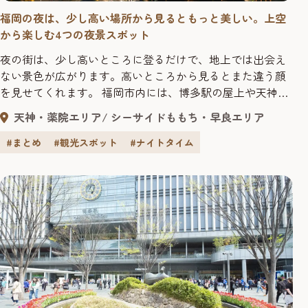
福岡の夜は、少し高い場所から見るともっと美しい。上空
から楽しむ4つの夜景スポット
夜の街は、少し高いところに登るだけで、地上では出会え
ない景色が広がります。高いところから見るとまた違う顔
を見せてくれます。 福岡市内には、博多駅の屋上や天神エ
リアの緑に囲まれた空間、港を見渡す展望タワー、街のシ
天神・薬院エリア
シーサイドももち・早良エリア
ンボルとして親しまれるタワーなど、少し高い場所から夜
景を楽しめるスポットが点在しています。 高さもロケー
#まとめ
#観光スポット
#ナイトタイム
ションもそれぞれ異なりますが、どこも共通しているの
は、福岡の夜をゆっくりと、静か...