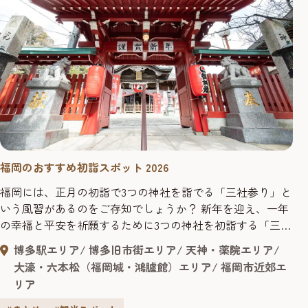
福岡のおすすめ初詣スポット 2026
福岡には、正月の初詣で3つの神社を詣でる「三社参り」と
いう風習があるのをご存知でしょうか？ 新年を迎え、一年
の幸福と平安を祈願するために3つの神社を初詣する「三社
参り」という風習が九州・福岡や中国地方に見られる風習
博多駅エリア
博多旧市街エリア
天神・薬院エリア
と伝われています。 商売繁盛や厄除けの神様として信仰を
大濠・六本松（福岡城・鴻臚館）エリア
福岡市近郊エ
集める「筥崎宮」や、「櫛田神社」は博多の総鎮守として
リア
有名で、厄払いの神社として親しまれる「若八幡宮」など
が人気の初詣スポットで...