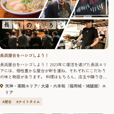
長浜屋台をハシゴしよう！
長浜屋台をハシゴしよう！ 2023年に復活を遂げた長浜エリ
アには、個性豊かな屋台が軒を連ね、それぞれにこだわり
の味と物語があります。 料理はもちろん、店主や隣り合わ
せたお客さんとの出会いも、長浜屋台ならではの魅力。
天神・薬院エリア
大濠・六本松（福岡城・鴻臚館）エ
「次は、あの屋台に行ってみたら？」 店主のそんな一言を
リア
きっかけに、もう一軒、またもう一軒。 店主から店主へ、
人とのつながりをたどる"ハシゴ旅"に出かけてみません
#屋台
#ナイトタイム
か。 目...