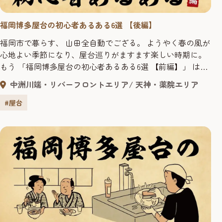
福岡博多屋台の初心者あるある6選 【後編】
福岡市で暮らす、 山田全自動でござる。 ようやく春の風が
心地よい季節になり、屋台巡りがますます楽しい時期に。
もう 「福岡博多屋台の初心者あるある6選 【前編】」 は読
んでくれただろうか? 前編では、屋台に行く前に知ってい
中洲川端・リバーフロントエリア
天神・薬院エリア
ると、ちょっと差がつく 「屋台あるある」 を紹介したが、
まだまだ 屋台に行くのをためらっているあなたに朗報じゃ!
#屋台
今回もわたくし山田全自動が、 屋台をもっと楽しめ...