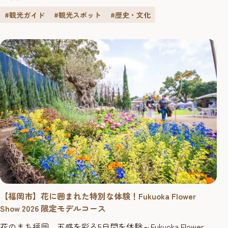
か？ ▲2024・2025福岡親善大使（上田穂乃香さん〈写真
左〉、高橋彩夏さん〈写真中央〉、國﨑成美さん〈写真
#観光ガイド
#観光スポット
#歴史・文化
右〉） 第2回は高...
【福岡市】花に囲まれた特別な体験！Fukuoka Flower
Show 2026 限定モデルコース
花のまち福岡、五感を彩る5日間を体験～Fukuoka Flower