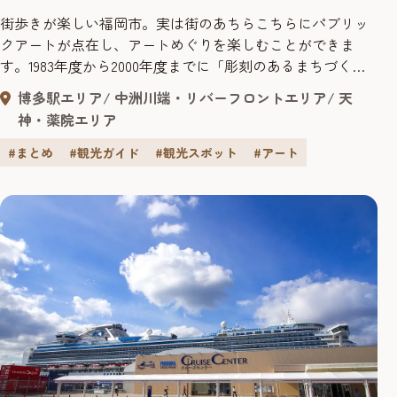
街歩きが楽しい福岡市。実は街のあちらこちらにパブリッ
クアートが点在し、アートめぐりを楽しむことができま
す。1983年度から2000年度までに「彫刻のあるまちづくり
事業」が実施され、市内には25基の彫刻が設置されまし
博多駅エリア
中洲川端・リバーフロントエリア
天
た。さらに、近年では再開発「天神ビッグバン」により、
神・薬院エリア
商業施設やオフィスビルの屋内外に新しいアートが続々登
場。街全体が“オープンミュージアム”のように彩られてい
#まとめ
#観光ガイド
#観光スポット
#アート
ます。 今回は、SNS...