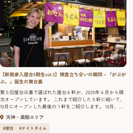
【新規参入屋台5期生vol.3】検査立ち合いの瞬間－『がぶが
ぶ。』誕生の舞台裏
第５回屋台公募で選ばれた屋台６軒が、2025年４月から順
次オープンしています。 これまで紹介した５軒に続いて、
10月にオープンした最後の１軒をご紹介します。 10月、長
浜に新しくオープンした「長浜屋台 がぶがぶ。」。元気で
天神・薬院エリア
明るい女性店主 鍋川奈々さんが笑顔いっぱいで迎えてくれ
る、活気あふれる屋台です。 今回は、「長浜屋台 がぶが
#屋台
#ナイトタイム