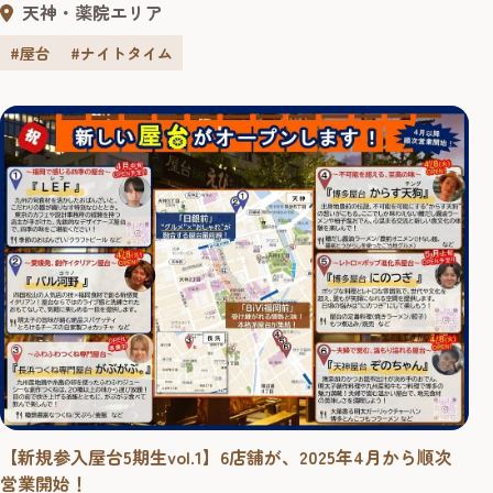
天神・薬院エリア
https://yokanavi.com/features/274223 学生時代の仲間同士
が繋ぐ「博多屋台 にのつぎ」 6月に渡辺通りのBiVi福岡前
#屋台
#ナイトタイム
にオープンした「博多屋台 にの...
【新規参入屋台5期生vol.1】6店舗が、2025年4月から順次
営業開始！