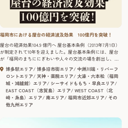
福岡市における屋台の経済波及効果 100億円を突破！
屋台の経済効果104.9 億円へ 屋台基本条例（2013年7月1日）
が制定されて10年を迎えました。屋台基本条例には、屋台
が「福岡のまちににぎわいや人々の交流の場を創出し、観
光資源としての効用を有している」と書かれています。そ
博多駅エリア
博多旧市街エリア
中洲川端・リバーフ
の効用を測ることは屋台の存在意義を確認する上で重要で
ロントエリア
天神・薬院エリア
大濠・六本松（福岡
あり、今回、その効用の１つである経済波及効果を算出し
城・鴻臚館）エリア
シーサイドももち・早良エリア
ました。算出にあたっては、過去（2011年12月）の経済波...
EAST COAST（志賀島）エリア
WEST COAST（北
﨑・糸島）エリア
南エリア
福岡市近郊エリア
その
他九州エリア