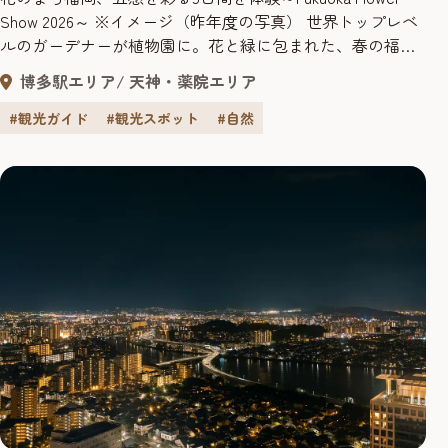
Show 2026～ ※イメージ（昨年度の写真） 世界トップレベ
ルのガーデナーが植物園に。花と緑に包まれた、春の福岡
市を代表する一大イベントが、福岡市植物園で開催されま
博多駅エリア
天神・薬院エリア
す。世界水準のガーデン作品と、福岡の美食を一度に楽し
めます。五感で楽しむ特別な体験を、ぜひ味わってみてく
#観光ガイド
#観光スポット
#自然
ださい。 ※フラワーショー期間中は、駐車場の混雑が予
想...