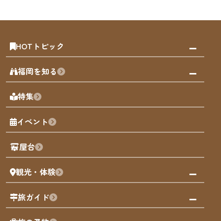
HOTトピック
みんなの旅行記
福岡を知る
天神エリア
福岡の見どころ
特集
博多旧市街
福岡の魅力
福岡城
イベント
観光カレンダー
歴史・文化
観光PR動画
屋台
まち歩き
観光・体験
福岡グルメ
福岡の祭り
観る・遊ぶ
旅ガイド
屋台
福岡を楽しむ
モデルコース