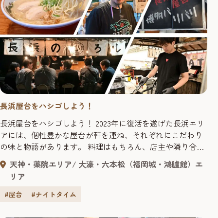
長浜屋台をハシゴしよう！
長浜屋台をハシゴしよう！ 2023年に復活を遂げた長浜エリ
アには、個性豊かな屋台が軒を連ね、それぞれにこだわり
の味と物語があります。 料理はもちろん、店主や隣り合わ
せたお客さんとの出会いも、長浜屋台ならではの魅力。
天神・薬院エリア
大濠・六本松（福岡城・鴻臚館）エ
「次は、あの屋台に行ってみたら？」 店主のそんな一言を
リア
きっかけに、もう一軒、またもう一軒。 店主から店主へ、
人とのつながりをたどる"ハシゴ旅"に出かけてみません
#屋台
#ナイトタイム
か。 目...