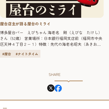
屋台店主が語る屋台のミライ
博多屋台バー えびちゃん 海老名 剛（えびな たけし）
さん（52歳） 営業場所：日本銀行福岡支店前（福岡市中央
区天神４丁目２−１）特徴：先代の海老名昭夫（あきお）
氏が40年前に始めた屋台を継承。2代目になって12年。唯一
#屋台
#ナイトタイム
の屋台バーとしてカクテルや洋酒を提供。 屋台のたまちゃ
ん 鳥巣 大介（とす だいすけ）さん（45歳） 営業場所：
長浜屋台街（福岡市中央区長浜3-14）特...
SHARE
PR