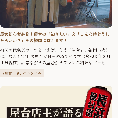
屋台初心者必見！屋台の「知りたい」＆「こんな時どうし
たらいい？」その疑問に答えます！
福岡の代名詞の一つといえば、そう「屋台」。福岡市内に
は、なんと101軒の屋台が軒を連ねています（令和３年３月
１日現在）。昔ながらの屋台からフランス料理やバーと
いった屋台まで、どのお店も個性派揃い。でも一度は行っ
#屋台
#ナイトタイム
てみたい屋台もいざデビューとなるといろんな疑問や質問
が湧いてきて躊躇してしまうもの。そんな今更聞けない屋
台の疑問や質問に答え、不安を解消すべく、屋台デビュー
をして1年のわたくしがナビ...