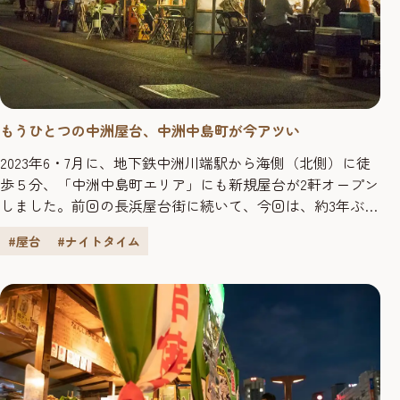
もうひとつの中洲屋台、中洲中島町が今アツい
2023年6・7月に、地下鉄中洲川端駅から海側（北側）に徒
歩５分、「中洲中島町エリア」にも新規屋台が2軒オープン
しました。前回の長浜屋台街に続いて、今回は、約3年ぶり
に全ての区画に屋台が立ち並び、活気に満ちた中洲中島町
#屋台
#ナイトタイム
エリアの屋台を紹介します！ 目次 ・ウルトラC ・博多屋
台 繋々（つなつな） ・中洲中島町では先輩屋台も元気に
営業中！ 目指すは屋台の最高点「ウルトラC」 ...