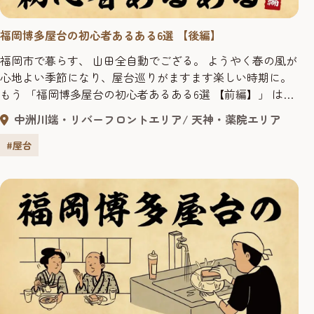
福岡博多屋台の初心者あるある6選 【後編】
福岡市で暮らす、 山田全自動でござる。 ようやく春の風が
心地よい季節になり、屋台巡りがますます楽しい時期に。
もう 「福岡博多屋台の初心者あるある6選 【前編】」 は読
んでくれただろうか? 前編では、屋台に行く前に知ってい
中洲川端・リバーフロントエリア
天神・薬院エリア
ると、ちょっと差がつく 「屋台あるある」 を紹介したが、
まだまだ 屋台に行くのをためらっているあなたに朗報じゃ!
#屋台
今回もわたくし山田全自動が、 屋台をもっと楽しめ...