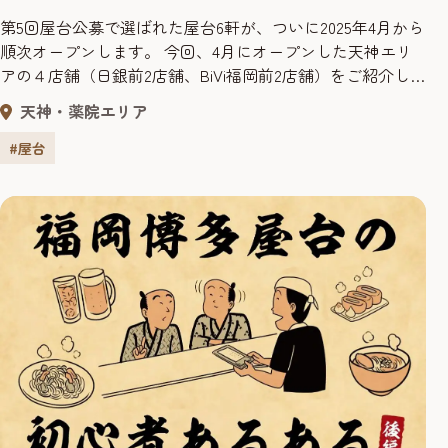
第5回屋台公募で選ばれた屋台6軒が、ついに2025年4月から
順次オープンします。 今回、4月にオープンした天神エリ
アの４店舗（日銀前2店舗、BiVi福岡前2店舗）をご紹介し
ます。 夫婦二人三脚。アットホーム屋台「天神屋台 ぞの
天神・薬院エリア
ちゃん」 4月にオープンした屋台、まず最初にご紹介する
のは渡辺通りの BiVi福岡前に暖簾を構える「天神屋台 ぞ
#屋台
のちゃん」です。こちらはご夫婦で屋台を切り盛りされ...