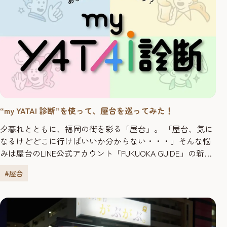
“my YATAI 診断”を使って、屋台を巡ってみた！
夕暮れとともに、福岡の街を彩る「屋台」。 「屋台、気に
なるけどどこに行けばいいか分からない・・・」そんな悩
みは屋台のLINE公式アカウント「FUKUOKA GUIDE」の新機
能”my YATAI診断”におまかせ！ 性格診断のような感覚で質
#屋台
問に答えるだけで、好みやシーンに合わせて、”あなたに合
う屋台”をご提案！ 診断は簡単！12問の質問に答えるだけ。
診断結果が表示されるまでトータルで約１分。...