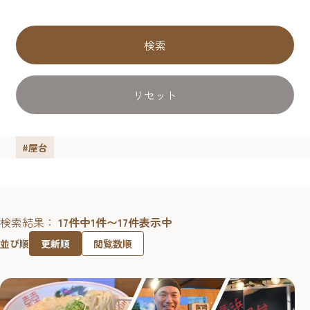
検索
リセット
#屋台
検索結果：
17件中1件〜17件表示中
更新順
閲覧数順
並び順