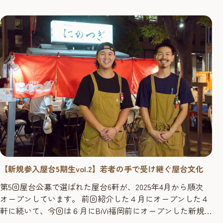
ぶ。」誕生の舞台裏とともに、魅力をお届けします。 実
は...
【新規参入屋台5期生vol.2】若者の手で受け継ぐ屋台文化
第5回屋台公募で選ばれた屋台6軒が、2025年4月から順次
オープンしています。 前回紹介した４月にオープンした４
軒に続いて、今回は６月にBiVi福岡前にオープンした新規
屋台をご紹介します。 【前回紹介記事】