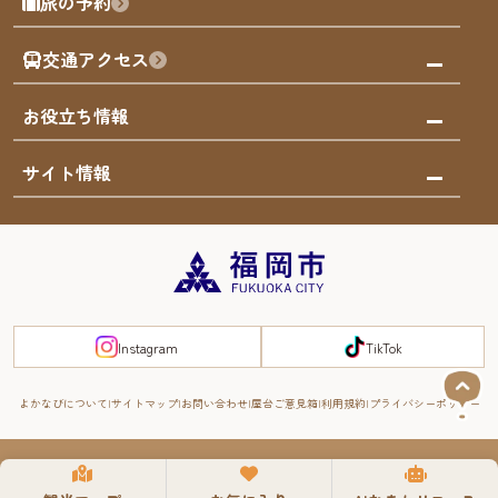
旅の予約
買う
福岡のアート
AIおまかせコース
体験
福岡のナイトタイム
交通アクセス
オリジナルプラン
泊まる
福岡の歴史・文化
みんなの旅行記
市内交通ガイド
お役立ち情報
サステナブルツーリズム
お得なチケット
福岡検定
お知らせ
サイト情報
よかなび音声ガイド
災害情報
まち歩き・体験プログラム掲載申込
重要なお知らせ
福岡のエリア
お得なチケット
観光案内所一覧
エリアガイド
観光案内所一覧
緊急時の連絡先
博多旧市街
宿泊税
Instagram
TikTok
FUKUOKA EAST&WEST COAST
スマートトラベルガイド
福岡城・鴻臚館
よかなびについて
サイトマップ
お問い合わせ
屋台ご意見箱
利用規約
プライバシーポリシー
RIVER FRONT
周遊する
© 2008-2025 YOKANAVI All Rights Reserved.