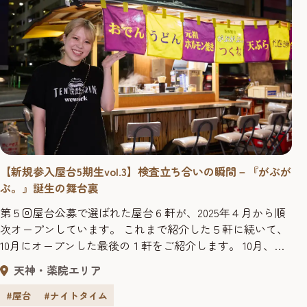
【新規参入屋台5期生vol.3】検査立ち合いの瞬間－『がぶが
ぶ。』誕生の舞台裏
第５回屋台公募で選ばれた屋台６軒が、2025年４月から順
次オープンしています。 これまで紹介した５軒に続いて、
10月にオープンした最後の１軒をご紹介します。 10月、長
浜に新しくオープンした「長浜屋台 がぶがぶ。」。元気で
天神・薬院エリア
明るい女性店主 鍋川奈々さんが笑顔いっぱいで迎えてくれ
る、活気あふれる屋台です。 今回は、「長浜屋台 がぶが
#屋台
#ナイトタイム