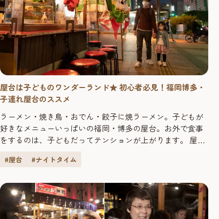
屋台は子どものワンダーランド★ 初心者必見！福岡博多・
子連れ屋台のススメ
ラーメン・焼き鳥・おでん・餃子に焼ラーメン。子どもが
好きなメニューいっぱいの福岡・博多の屋台。お外で食事
をするのは、子どもだってテンションが上がります。 屋台
に子連れで行ってもいいの？もちろんOK！屋台は子どもの
#屋台
#ナイトタイム
ワンダーランド★そして社会勉強の場。これを読めば子連
れで屋台も安心。子連れで楽しむためのポイントを押さえ
ておきましょう。 今回屋台を体験するのは、イチカちゃん
5歳。 お父さ...