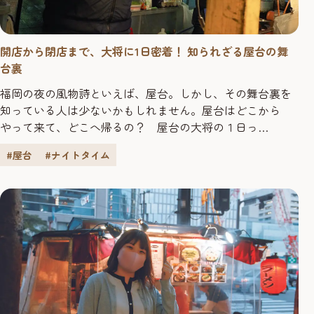
開店から閉店まで、大将に1日密着！ 知られざる屋台の舞
台裏
福岡の夜の風物詩といえば、屋台。しかし、その舞台裏を
知っている人は少ないかもしれません。屋台はどこから
やって来て、どこへ帰るの？ 屋台の大将の１日っ
て……？ 今回は、天神ビル前に屋台を構える『あごだし
#屋台
#ナイトタイム
亭 きさいち』の大将・私市佳太さんに密着。開店準備から
閉店後の後片付けまで、気になる裏側をレポートします。
―今日はよろしくお願いします。『あごだし亭 きさいち』
さんは、市の公募に合格し、平成...