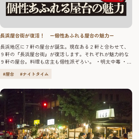
長浜屋台街が復活！ ー個性あふれる屋台の魅力ー
長浜地区に７軒の屋台が誕生。現在ある２軒と合わせて、
９軒の『長浜屋台街』が復活します。それぞれが魅力的な
９軒の屋台。料理も店主も個性派ぞろい。 ・明太中毒 ・長
浜少衛 ・長浜屋台 どげん家 ・長浜のひろし ・屋台のたま
#屋台
#ナイトタイム
ちゃん／屋台のたまちゃん別館 ・長浜市民球場 ・さよ子
休業中（2023年7月3日現在）の１軒を除く８軒を紹介 ①フ
レッシュで爽やかな明太子専門店！「明太...