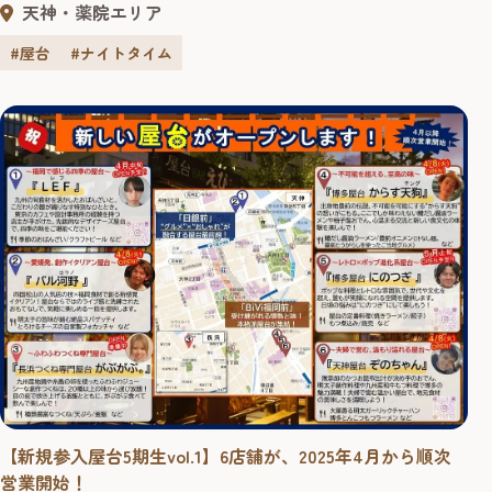
天神・薬院エリア
https://yokanavi.com/features/274223 学生時代の仲間同士
が繋ぐ「博多屋台 にのつぎ」 6月に渡辺通りのBiVi福岡前
#屋台
#ナイトタイム
にオープンした「博多屋台 にの...
【新規参入屋台5期生vol.1】6店舗が、2025年4月から順次
営業開始！