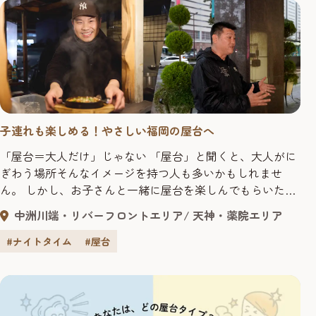
子連れも楽しめる！やさしい福岡の屋台へ
「屋台＝大人だけ」じゃない 「屋台」と聞くと、大人がに
ぎわう場所そんなイメージを持つ人も多いかもしれませ
ん。 しかし、お子さんと一緒に屋台を楽しんでもらいたい
という思いを持つ屋台の店主が増えてきています。 今回
中洲川端・リバーフロントエリア
天神・薬院エリア
は、そうした営業者の中から、ユニークな子ども向けサー
ビスが注目を集める屋台「長浜少衛」の店主と、屋台文化
#ナイトタイム
#屋台
の未来を見据えて取り組みを進める福岡市移動飲食業組合
組合長を取材しました。 ...