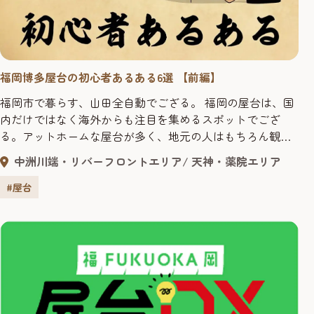
福岡博多屋台の初心者あるある6選 【前編】
福岡市で暮らす、山田全自動でござる。 福岡の屋台は、国
内だけではなく海外からも注目を集めるスポットでござ
る。アットホームな屋台が多く、地元の人はもちろん観光
客にも人気。でも、まだまだ屋台に行ったことがない人も
中洲川端・リバーフロントエリア
天神・薬院エリア
いるようじゃ。はじめての屋台は、不安もあり、ちょっと
勇気がいるだろうが、そんな人のために、行く前に知って
#屋台
いるとちょっと差がつく、屋台あるあるを紹介しよう。こ
れさえ知っておけば、屋台は怖く...