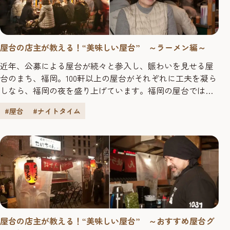
屋台の店主が教える！“美味しい屋台” ～ラーメン編～
近年、公募による屋台が続々と参入し、賑わいを見せる屋
台のまち、福岡。100軒以上の屋台がそれぞれに工夫を凝ら
しなら、福岡の夜を盛り上げています。福岡の屋台では、
定番のラーメン、おでん、焼き鳥のほか、フレンチや多国
#屋台
#ナイトタイム
籍料理など様々な料理が楽しめるのも魅力の一つです。そ
んな中から、今回紹介するのは定番のラーメン。屋台のプ
ロがオススメする屋台の味が、美味しくないわけがない！
「ラーメンが美味しい屋台を...
屋台の店主が教える！“美味しい屋台” ～おすすめ屋台グ