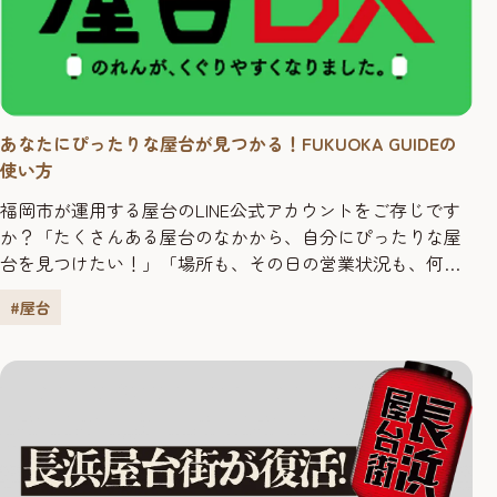
あなたにぴったりな屋台が見つかる！FUKUOKA GUIDEの
使い方
福岡市が運用する屋台のLINE公式アカウントをご存じです
か？「たくさんある屋台のなかから、自分にぴったりな屋
台を見つけたい！」「場所も、その日の営業状況も、何が
おすすめなのかも全部知りたい！」と屋台に行きたいけ
#屋台
ど、たくさん屋台があってどこに行くか悩んでいるみなさ
んの役に立つこと間違いなし！な屋台の公式LINEアカウン
トがあるんです！そんな、屋台のLINE公式アカウント
「FUKUOKA GUI...