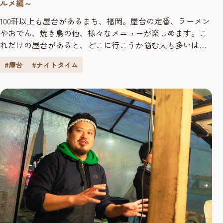
ルメ編～
100軒以上も屋台があるまち、福岡。屋台の定番、ラーメン
やおでん、焼き鳥の他、様々なメニューが楽しめます。こ
れだけの屋台があると、どこに行こうか悩む人も多いは
ず。ということで今回は、屋台店主に、他の屋台の「これ
#屋台
#ナイトタイム
だけは食べておいて！」という、おすすめメニューを伺っ
てみました。 目次 ・ピリ旨！「司つかさ」の自家製辛子明
太子の天ぷらに病みつき。 ・豪快に焼き上げる、本格！地
鶏の炭火焼き「KUR...