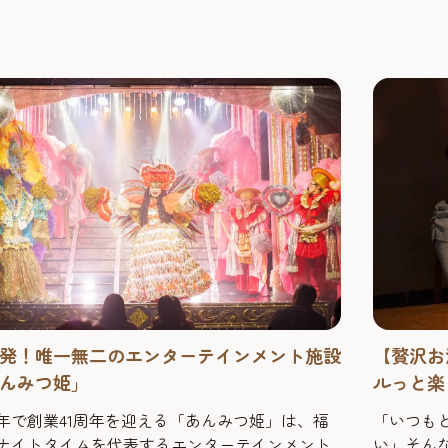
で、きっと忘れられない夜になるはずです。
ドルに特
ティな音
設として人.
発！唯一無二のエンターテインメント施設
【贅沢お
んみつ姫」
ルっと楽
25年で創業41周年を迎える「あんみつ姫」は、福
「いつも
ナイトタイムを代表するエンターテインメント
い」そん