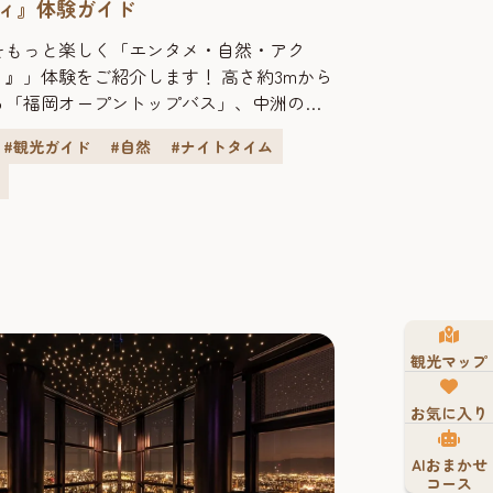
ィ』体験ガイド
をもっと楽しく「エンタメ・自然・アク
ィ』」体験をご紹介します！ 高さ約3mから
る「福岡オープントップバス」、中洲の昼
ら楽しむ「リバークルーズ」で非日常を体
#観光ガイド
#自然
#ナイトタイム
ませんか。野球好きな人にはおおすすめの
ツアー」、国内最大級の屋内型アスレチッ
OBOLT」など、誰でもが楽しむことがで
の体験で、最高の旅の思い出を作りましょ
の海や山...
観光マップ
お気に入り
AIおまかせ
コース