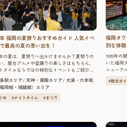
福岡タワ
25年 福岡の夏祭りおすすめガイド 人気イベ
別な体験
で最高の夏の思い出を！
1989年
25年の夏は、夏祭りへ出かけませんか？夏祭りの
いた福岡タ
い、屋台グルメや盆踊りの楽しさはもちろん、
ニューア
トタイムならではの特別なイベントもご紹介し
で」をリ
！この夏は福岡の祭典に飛び込んで、最高の思
多駅エリア
天神・薬院エリア
大濠・六本松
#観光ガ
族、恋人
を作りましょう！
福岡城・鴻臚館）エリア
る体験と
た。 海浜タワーとしての特性を活かし、〝海から
とめ
#ナイトタイム
#まつり
空”に向
え「福岡の空