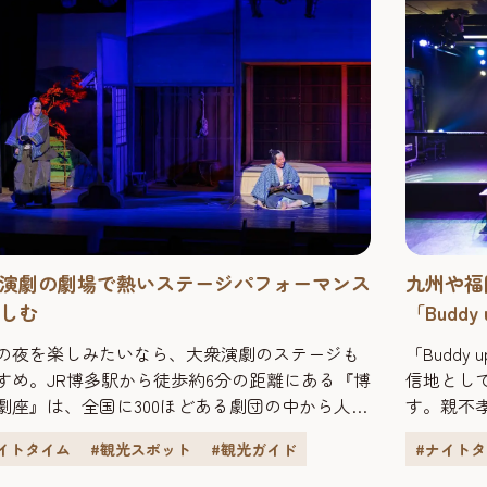
演劇の劇場で熱いステージパフォーマンス
九州や福
しむ
「Buddy
の夜を楽しみたいなら、大衆演劇のステージも
「Budd
すめ。JR博多駅から徒歩約6分の距離にある『博
信地として
劇座』は、全国に300ほどある劇団の中から人気
す。親不
い一座を招いて定期公演を開催している劇場で
リアであ
イトタイム
#観光スポット
#観光ガイド
#ナイト
 公演は1日2回、昼と夜があり、1回の公演は約3
れ、さま
。時代劇の芝居あり、きらびやかな舞踊ショー
点在してい