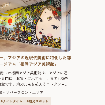
一、アジアの近現代美術に特化した都
ージアム「福岡アジア美術館」
に開館した福岡アジア美術館は、アジアの近
を専門に、収集・展示する、世界でも類を
館です。約5000点を超えるコレクション
、アジア23カ国・地域の多様な芸術文化と
端・リバーフロントエリア
が楽しめます。 福岡アジア美術館は改修工
、下記期間全面休館となります。期間：
#ナイトタイム
#観光スポット