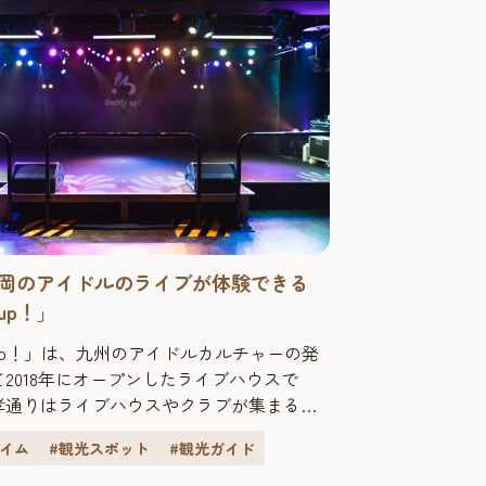
岡のアイドルのライブが体験できる
 up！」
y up！」は、九州のアイドルカルチャーの発
2018年にオープンしたライブハウスで
孝通りはライブハウスやクラブが集まるエ
り、福岡の音楽文化の発信地として知ら
タイム
#観光スポット
#観光ガイド
ざまな音楽ジャンルを楽しめるスポットが
ます。 その中でも「Buddy up！」はアイ