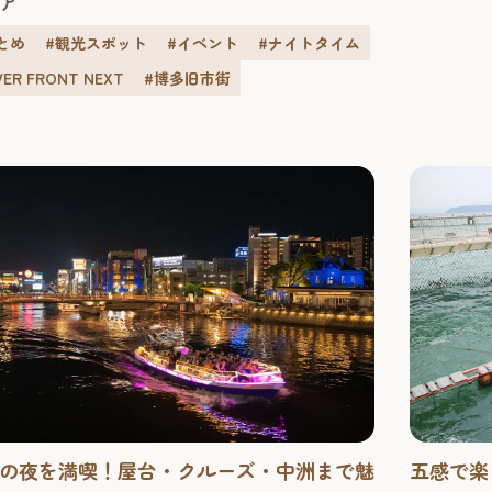
ア
2025年（
ト情報を続々更新中！
年）3月3
とめ
#観光スポット
#イベント
#ナイトタイム
VER FRONT NEXT
#博多旧市街
の夜を満喫！屋台・クルーズ・中洲まで魅
五感で楽