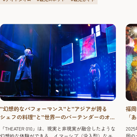
らの西中洲についてお聞きしました。
あり
”幻想的なパフォーマンス”と”アジアが誇る
福岡
シェフの料理”と”世界一のバーテンダーのオリ
「あ
ジナルドリンク”を堪能できる「THEATER
「THEATER 010」は、現実と非現実が融合したような
20
010（シアターゼロテン）」
幻想的な体験ができる、イマーシブ（没入型）なエ
岡の