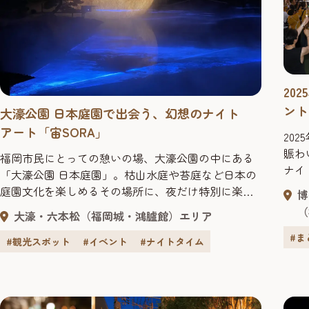
20
ント
大濠公園 日本庭園で出会う、幻想のナイト
アート「宙SORA」
20
賑わ
福岡市民にとっての憩いの場、大濠公園の中にある
ナイ
「大濠公園 日本庭園」。枯山水庭や苔庭など日本の
ます
庭園文化を楽しめるその場所に、夜だけ特別に楽し
博
い出
めるナイトアートが出現です。 伝統的な日本庭園の
（
大濠・六本松（福岡城・鴻臚館）エリア
美と、最先端のデジタルアートが織りなす世界は、
#ま
昼間とは違った表情を見せ、訪れる人々を幻想的な
#観光スポット
#イベント
#ナイトタイム
ひとときへと誘います。