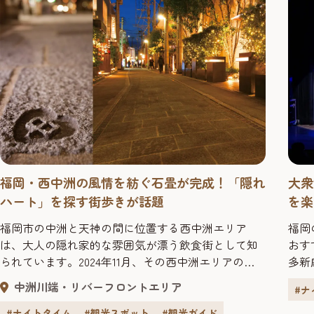
福岡・西中洲の風情を紡ぐ石畳が完成！「隠れ
大衆
ハート」を探す街歩きが話題
を楽
福岡市の中洲と天神の間に位置する西中洲エリア
福岡
は、大人の隠れ家的な雰囲気が漂う飲食街として知
おす
られています。2024年11月、その西中洲エリアの風
多新
情を紡ぐ「石畳路地」が完成しました。長年にわた
の高
中洲川端・リバーフロントエリア
#ナ
り西中洲の街づくりを推進してきたキーマンの想
す。
い、石畳に秘めた「隠れハート」への想い、これか
時間
#ナイトタイム
#観光スポット
#観光ガイド