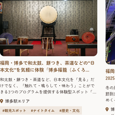
福岡・博多で和太鼓、餅つき、茶道などの“日
本文化”を気軽に体験「博多福籠（ふくろ
福岡
う）」
2025
和太鼓・餅つき・茶道など、日本文化を「見る」だ
けでなく、「触れて・鳴らして・味わう」ことがで
冬の
きる3つのプログラムを提供する体験型スポット「博
節到
多福籠（ふくろう）」。2020年に誕生し、現在5年目
めく
博多駅エリア
を迎え、多くの観光客が訪れています。オーナーが
年の
博
全国の城を巡り、和太鼓の魅力を届けてきた経験を
#観光スポット
#ナイトタイム
#歴史・文化
てご