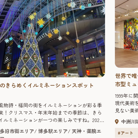
世界で唯
市型ミュ
のきらめくイルミネーションスポット
1999年
現代美術
風物詩・福岡の街をイルミネーションが彩る季
見ない美術
来！クリスマス・年末年始までの季節は、きら
を通じて
イルミネーションが一つの楽しみですね。2025
中洲川
の出会い
冬の福岡のおすすめイルミネーションをまとめ
多旧市街エリア
博多駅エリア
天神・薬院エ
事のため
#アート
紹介します。 最新＆注目イルミネーションのイ