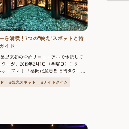
ーを満喫！7つの"映え"スポットと特
ガイド
の開業以来初の全面リニューアルで休館して
ワーが、2019年2月1日（金曜日）にリ
ルオープン！ 「福岡記念日を福岡タワー
ニューアルのコンセプトに、お友達やご家
イド
#観光スポット
#ナイトタイム
同士など、ご来館頂く皆様に、想い出に残
感動を提供する施設へうまれかわりまし
かう体験ストーリーを意識した館内改装に加
...