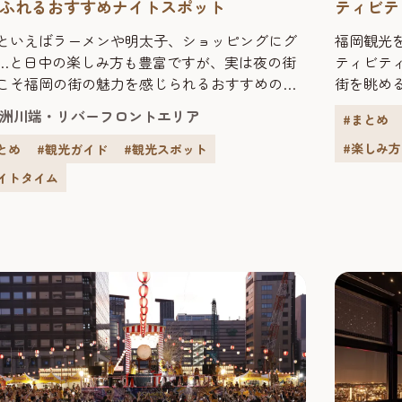
ふれるおすすめナイトスポット
ティビテ
といえばラーメンや明太子、ショッピングにグ
福岡観光
…と日中の楽しみ方も豊富ですが、実は夜の街
ティビテ
こそ福岡の街の魅力を感じられるおすすめの過
街を眺め
方です。リバーサイドに並ぶ屋台街の熱気、中
夜を川か
洲川端・リバーフロントエリア
#まとめ
那珂川に映るきらびやかなネオン、旧市街の路
験してみ
ひっそり灯る優しいあかり。にぎやかさと静け
「ドーム
#楽しみ方
とめ
#観光ガイド
#観光スポット
絶妙に入り混じり、一度歩けば「もっと夜の福
ク施設「N
イトタイム
知りたい」と思わせてくれます。 この記事で
きる福岡
「観る」「歩く」「食べ...
う！ 福岡市