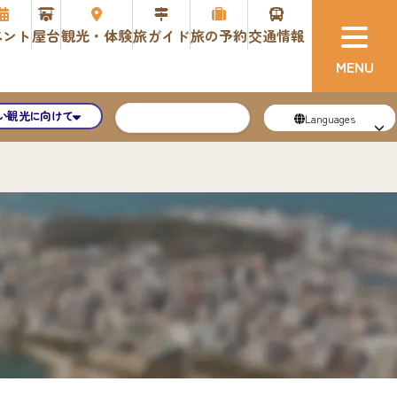
ベント
屋台
観光・体験
旅ガイド
旅の予約
交通情報
い観光に向けて
Languages