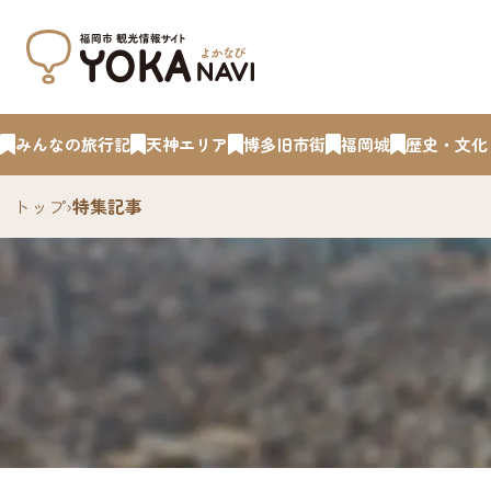
みんなの旅行記
天神エリア
博多旧市街
福岡城
歴史・文化
トップ
›
特集記事