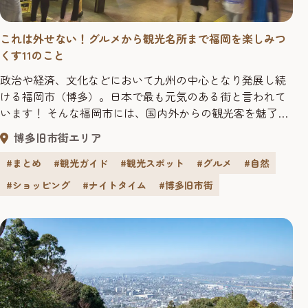
これは外せない！グルメから観光名所まで福岡を楽しみつ
くす11のこと
政治や経済、文化などにおいて九州の中心となり発展し続
ける福岡市（博多）。日本で最も元気のある街と言われて
います！ そんな福岡市には、国内外からの観光客を魅了す
る美味しい「食」や「歴史文化を体感できるエリア」・
博多旧市街エリア
「自然あふれるスポット」に加え、英国の情報誌「モノク
ル」で世界一に選ばれたこともある「ショッピング環境」
#まとめ
#観光ガイド
#観光スポット
#グルメ
#自然
など、おすすめコンテンツが盛りだくさんです。 また、福
#ショッピング
#ナイトタイム
#博多旧市街
岡国際空港や博多駅、博多港国...