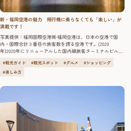
新・福岡空港の魅力 飛行機に乗らなくても「楽しい」が
満載です！
写真提供：福岡国際空港㈱ 福岡空港は、日本の空港で国
内・国際合計３番目の旅客数を誇る空港です。(2020
年)2020年にリニューアルした国内線旅客ターミナルビルに
は、新しい展望デッキや商業施設がオープンしていま
#観光ガイド
#観光スポット
#グルメ
#ショッピング
す。“福岡を感じながらほっと⼀息つける空間”で、新たな
魅力を楽しむことができます。 福岡空港までは、地下鉄を
#楽しみ方
使うと、博多駅から5分、天神から11分とアクセス抜群！地
下鉄の出口は空港...