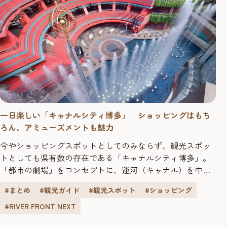
一日楽しい「キャナルシティ博多」 ショッピングはもち
ろん、アミューズメントも魅力
今やショッピングスポットとしてのみならず、観光スポッ
トとしても県有数の存在である「キャナルシティ博多」。
「都市の劇場」をコンセプトに、運河（キャナル）を中心
にホテルやテナントの入ったビル、広場、噴水、映画館な
#まとめ
#観光ガイド
#観光スポット
#ショッピング
どを備えた複合施設です。 定期的に噴水もあがり、緑もた
くさん！まるで公園のよう 「キャナルシティ博多」には、
#RIVER FRONT NEXT
主に5つのエリアに分かれています。中心に位置する「セン