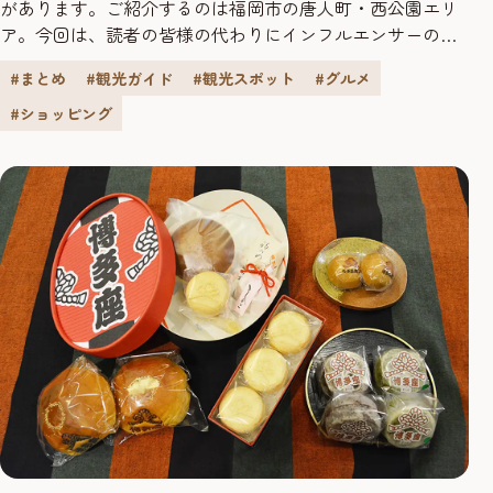
があります。ご紹介するのは福岡市の唐人町・西公園エリ
ア。今回は、読者の皆様の代わりにインフルエンサーの
DELIVAさんが福岡の食べ歩きを体験！地域の特色や文化に
#まとめ
#観光ガイド
#観光スポット
#グルメ
触れる冒険とも言える食べ歩き。心もお腹も満たされるお
店をご紹介します。 DELIVA1980年、福岡県生まれ、埼玉県
#ショッピング
育ち。現在画家として活動しながら愉しく暮らす。“ピン
ヒ...