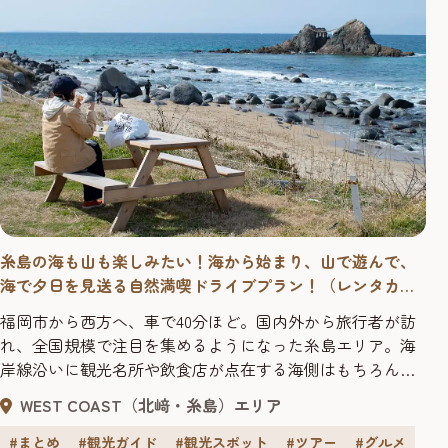
糸島の海も山も楽しみたい！海から始まり、山で遊んで、
海で夕日を見送る自然満喫ドライブプラン！（レンタカー
で行く福岡／糸島編）
福岡市から西方へ、車で40分ほど。国内外から旅行者が訪
れ、全国規模で注目を集めるようになった糸島エリア。海
岸線沿いに観光名所や飲食店が点在する海側はもちろんで
すが、山側にも魅力的なスポットや個性的なお店がたくさ
WEST COAST（北﨑・糸島）エリア
んあります。両方を楽しむにはアクセスが悩ましいとこ
ろ。ということで、せっかくならレンタカーを借りて、海
#まとめ
#観光ガイド
#観光スポット
#ツアー
#グルメ