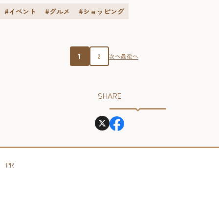
執り行われ、水無月（和菓子）を食べ、邪気を祓う習慣が
#イベント
#グルメ
#ショッピング
続いています。 この伝承文化を元に創られた博多水無月の
発起人である福岡市和菓子組合の松本理事長によると、
1999年に福岡市和菓子組合の有志で作った研究会が100年後
の福岡博多のスタ...
1
2
次へ
最後へ
SHARE
PR