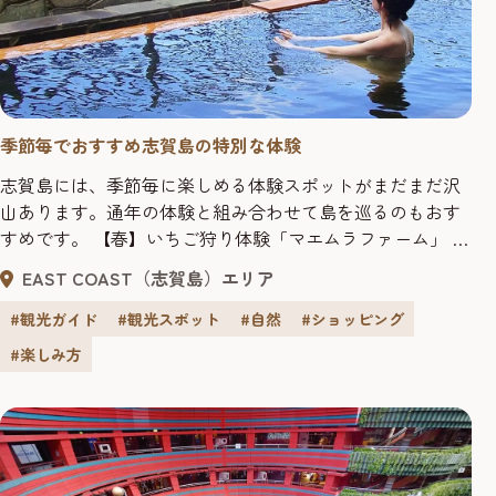
季節毎でおすすめ志賀島の特別な体験
志賀島には、季節毎に楽しめる体験スポットがまだまだ沢
山あります。通年の体験と組み合わせて島を巡るのもおす
すめです。 【春】いちご狩り体験「マエムラファーム」 志
賀島の温暖な気温で育ったいちごは、高い糖度とほどよい
EAST COAST（志賀島）エリア
酸味でいちご本来の甘酸っぱさを味わえます。旬のシーズ
ンを迎える3月からは、40分食べ放題のいちご狩り体験(要
#観光ガイド
#観光スポット
#自然
#ショッピング
予約)も開催！贅沢なあまおう尽くしで至福の時間を♪ 【マ
#楽しみ方
エムラファーム】住...