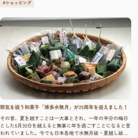
こだわりの詰まった専門店やカフェが点在。世代を問わず
#ショッピング
愛される街・六本松で気ままに路地裏を散策してみましょ
う。 猫好き、アート好きに...
邪気を祓う和菓子「博多水無月」が25周年を迎えました！
その昔、夏を越すことは一大事とされ、一年の半分の晦日
とした6月30日を越えると無事に年を過ごすことになると言
われていました。今でも日本各地で水無月祓・夏越し祓が