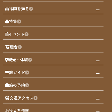
みんなの旅行記
福岡を知る
天神エリア
福岡の見どころ
特集
博多旧市街
福岡の魅力
福岡城
イベント
観光カレンダー
歴史・文化
観光PR動画
屋台
まち歩き
観光・体験
福岡グルメ
福岡の祭り
観る・遊ぶ
旅ガイド
屋台
福岡を楽しむ
モデルコース
旅の予約
買う
福岡のアート
AIおまかせコース
体験
福岡のナイトタイム
交通アクセス
オリジナルプラン
泊まる
福岡の歴史・文化
みんなの旅行記
市内交通ガイド
お役立ち情報