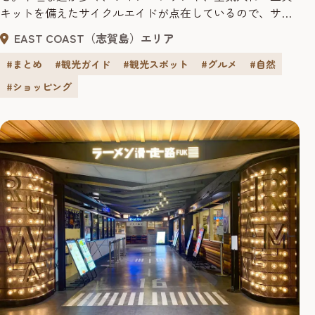
キットを備えたサイクルエイドが点在しているので、サイ
クリング上級者はもちろん初心者も安心して楽しむことが
EAST COAST（志賀島）エリア
できます。海沿いのサイクリングロードを走っていると、
目の前に広がるのは空、海、緑が織りなす絶好のロケー
#まとめ
#観光ガイド
#観光スポット
#グルメ
#自然
ション！心地よい潮風を全身に浴びながら、街中にはない
#ショッピング
心踊る感動を味わうことができ...