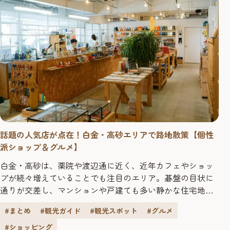
話題の人気店が点在！白金・高砂エリアで路地散策【個性
派ショップ＆グルメ】
白金・高砂は、薬院や渡辺通に近く、近年カフェやショッ
プが続々増えていることでも注目のエリア。碁盤の目状に
通りが交差し、マンションや戸建ても多い静かな住宅地の
路地沿いには、庶民的な居酒屋から、知る人ぞ知るグルメ
#まとめ
#観光ガイド
#観光スポット
#グルメ
の名店、個性派カフェ、こだわりのスイーツショップま
で、魅力的なスポットが多く点在しています。ほっとでき
#ショッピング