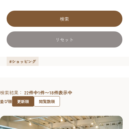
検索
リセット
#ショッピング
検索結果：
22件中1件〜18件表示中
更新順
閲覧数順
並び順