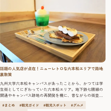
話題の人気店が点在！ニューレトロな六本松エリアで路地
裏散策
九州大学六本松キャンパスがあったことから、かつては学
生街としてにぎわっていた六本松エリア。地下鉄七隈線の
開通やキャンパス跡地の再開発を機に、昔ながらの街並み
と新しさが融合する“ニューレトロな街”として日々進化を
#まとめ
#観光ガイド
#観光スポット
#グルメ
遂げています。 昭和の香り漂う路地裏には、店主の人柄と