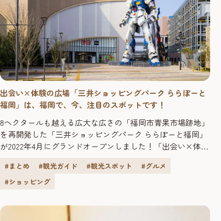
出会い×体験の広場「三井ショッピングパーク ららぽーと
福岡」は、福岡で、今、注目のスポットです！
8ヘクタールも越える広大な広さの「福岡市青果市場跡地」
を再開発した「三井ショッピングパーク ららぽーと福岡」
が2022年4月にグランドオープンしました！「出会い×体験
の広場 ～“ふれあい”と“つながり”のまちへ～」をコンセプ
#まとめ
#観光ガイド
#観光スポット
#グルメ
トに、九州初出店57店舗を含む全222店舗と、９つの多彩な
パーク（広場）があり、いろんな楽しみ方ができます！
#ショッピング
オープン前から話題沸騰！【フォレストパーク 実物大
ν(ニュ...