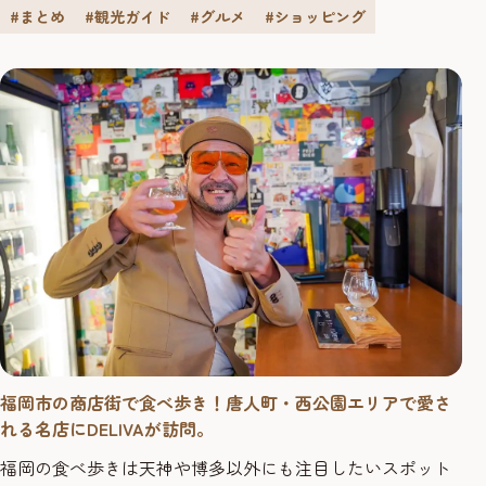
#まとめ
#観光ガイド
#グルメ
#ショッピング
DELIVAが訪問。新しい福岡の夜をご提案します！！
DELIVA1980年、福岡県生まれ、埼玉県育ち。現在画家とし
て活動しながら愉しく暮らす。“ピン ヒールをはきこなす
美脚の...
福岡市の商店街で食べ歩き！唐人町・西公園エリアで愛さ
れる名店にDELIVAが訪問。
福岡の食べ歩きは天神や博多以外にも注目したいスポット