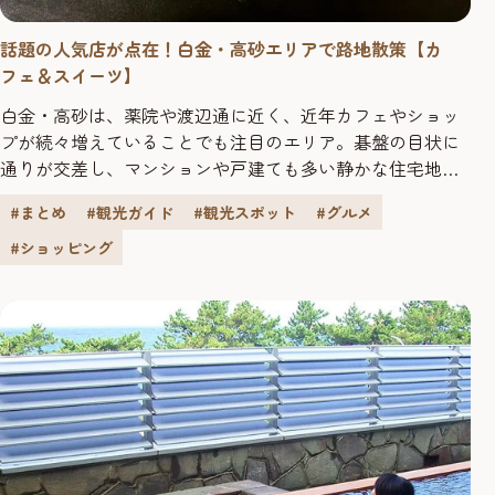
話題の人気店が点在！白金・高砂エリアで路地散策【カ
フェ＆スイーツ】
白金・高砂は、薬院や渡辺通に近く、近年カフェやショッ
プが続々増えていることでも注目のエリア。碁盤の目状に
通りが交差し、マンションや戸建ても多い静かな住宅地の
路地沿いには、庶民的な居酒屋から、知る人ぞ知るグルメ
#まとめ
#観光ガイド
#観光スポット
#グルメ
の名店、個性派カフェ、こだわりのスイーツショップま
で、魅力的なスポットが多く点在しています。ほっとでき
#ショッピング
る生活感と洗練されたおしゃれな感性がほどよく共存し、
街歩きの楽しさがつまった場所、白...