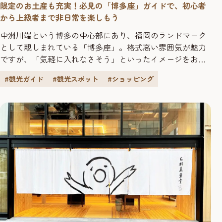
限定のお土産も充実！必見の「博多座」ガイドで、初心者
から上級者まで非日常を楽しもう
中洲川端という博多の中心部にあり、福岡のランドマーク
として親しまれている「博多座」。格式高い雰囲気が魅力
ですが、「気軽に入れなさそう」といったイメージをお持
ちの方も多いのでは？ 初心者の方でも安心して楽しめる
#観光ガイド
#観光スポット
#ショッピング
「博多座」ガイドをご紹介します。 ■そもそも、博多座っ
てどんなところ？ 博多座の開館は1999年。2016年3月には舞
台装置が最新機材に入れ替わり、絨毯や客席なども改修さ
れ、リニュー...