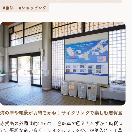
も！山も！どちらも満喫できるワンデイ・ドライブプラン
#自然
#ショッピング
をご紹介します。 10:30 ...
海の幸や絶景がお待ちかね！サイクリングで楽しむ志賀島
志賀島の外周は約12kmで、自転車で回るとわずか１時間ほ
ど。平坦な道が多く、サイクルラックや、空気入れ・工具