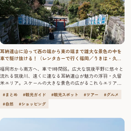
耳納連山に沿って西の端から東の端まで雄大な景色の中を
車で駆け抜ける！（レンタカーで行く福岡／うきは・久留
米編）
福岡市から南方へ、車で1時間弱。広大な筑後平野に悠々と
流れる筑後川、遠くに連なる耳納連山が魅力の浮羽・久留
米エリア。スケールの大きな景色の広がるこれらエリアを
巡るには、車がなくては始まりません。車窓に映るのどか
#まとめ
#観光ガイド
#観光スポット
#ツアー
#グルメ
な自然に癒されながら、点在する景観と文化と味覚を堪能
する欲張りプランをご紹介します。 10:00 久留米市内を一
#自然
#ショッピング
望できる「高良大社」にご挨拶 長い長い参道の階段を登る
途中、振り返ると...