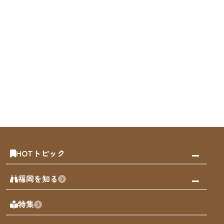
HOTトピック
みんなの旅行記
福岡を知る
天神エリア
福岡の見どころ
特集
博多旧市街
福岡の魅力
福岡城