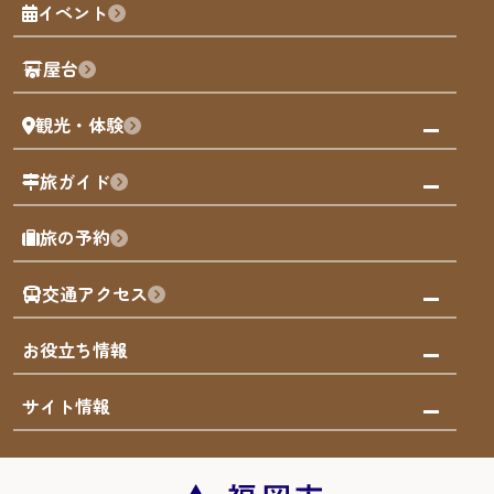
イベント
観光カレンダー
歴史・文化
観光PR動画
屋台
まち歩き
観光・体験
福岡グルメ
福岡の祭り
観る・遊ぶ
旅ガイド
屋台
福岡を楽しむ
モデルコース
旅の予約
買う
福岡のアート
AIおまかせコース
体験
福岡のナイトタイム
交通アクセス
オリジナルプラン
泊まる
福岡の歴史・文化
みんなの旅行記
市内交通ガイド
お役立ち情報
サステナブルツーリズム
お得なチケット
福岡検定
お知らせ
サイト情報
よかなび音声ガイド
災害情報
まち歩き・体験プログラム掲載申込
重要なお知らせ
福岡のエリア
お得なチケット