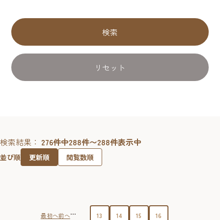
検索
リセット
検索結果：
276件中288件〜288件表示中
更新順
閲覧数順
並び順
...
最初へ
前へ
13
14
15
16