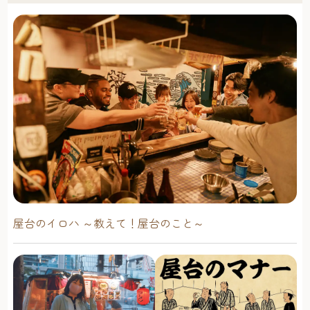
蠣小屋がオープンし新鮮な魚介を頂けます。
■釣台利用料（４時間）大人1,000円，小人500円■入園料
（見学のみ）大人200円，小人100円※入園の方は、釣台に
は入ることができませんのでご注意ください。
屋台のイロハ ～教えて！屋台のこと～