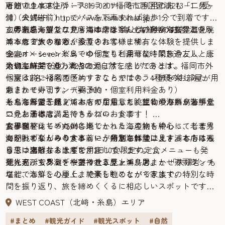
とができます。
唐泊VILLAGE住所：〒819-0201 福岡市西区宮浦273−1（受
可能！ウエストコーストライナーをご利用の方も「二見ヶ
付）公式HP：https://www.karadomari.jp/
浦（夫婦岩前）」でバスを下車すれば徒歩1分で到着です。
玄界灘を一望しながら海の幸を楽しむ。糸島海鮮堂二見ヶ
この糸島海鮮堂二見ヶ浦本店は“海と海鮮丼のお店”という
70席を超えるフロア席には、ほとんどの席から玄界灘を眺
浦本店で旅の締めくくり！
コンセプトのもと、多くのお客様に稀有な体験を提供しま
められる大きな窓が設置されています。
seven × seven 糸島でゆったりと豪華な時間を過ごし、唐
す。
全室オーシャンビューの個室も利用可能！家族や友人との
泊VILLAGEで迫力満点の大自然を感じたあとは、福岡市外
大切な時間をゆったりと過ごすことができます。
糸島海鮮丼（並）¥2,800
へ戻る前に福岡西区エリアならではのランチを楽しみた
個室は2名〜8名で予約することができ、4種類のお部屋が用
い！
意されています。（要予約・個室利用料金あり）
おまかせ寿司ランチ¥4,800
そんな希望を超えておもてなししてくれるのが糸島海鮮堂
糸島海鮮堂二見ヶ浦本店が用意した眺望に浸りホッと一息
もちろんお子様プレートのご用意も。生物や海鮮が苦手と
二見ヶ浦本店。
ついたあとは、お待ちかねのお食事！
いうお子様も満足できるプレートです！
玄界灘をはじめ九州各地でとれる海産物を中心に、老若男
お子様プレート¥500
食事を終えて「ついに楽しかったこの旅も終わってしまう
女問わず楽しめるメニューが用意されています。もちろん
海を眺めながらの食事という特別な体験は、きっと心に残
のか」としんみりする前に、糸島海鮮堂二見ヶ浦本店はも
目玉は海鮮丼！さらに、1日10食限定の定食メニューも発
る思い出となるはずです。
う一つ素敵なお土産を用意しています。
見！天ぷらランチやあら炊きランチ、おまかせ寿司ランチ
それが、玄界灘を一望できる屋上エリア。
観光名所である「桜井神社二見ヶ浦鳥居」と 「夫婦岩」も
など、海鮮を心ゆくまで楽しむことができます。
堪能できるこの屋上。絶景を眺めながら家族での特別な時
間を振り返り、旅を締めくくるに相応しいスポットです。
糸島海鮮堂二見ヶ浦本店住所：〒819-0203 福岡市西区小田
WEST COAST（北﨑・糸島）エリア
2206-21営業時間：11:00～18:30（L.O.17:30）定休日：不定期
#まとめ
#観光ガイド
#観光スポット
#自然
公式HP：https://www.itoshima-seafoodrestaurant.com/