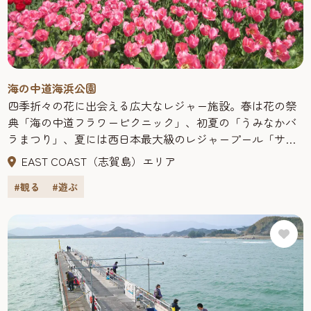
海の中道海浜公園
四季折々の花に出会える広大なレジャー施設。春は花の祭
典「海の中道フラワーピクニック」、初夏の「うみなかバ
ラまつり」、夏には西日本最大級のレジャープール「サン
シャインプール」、秋は「うみなか＊はなまつり」、冬に
EAST COAST（志賀島）エリア
は1万本のキャンドルで彩る「うみなかクリスマス・キャン
#観る
#遊ぶ
ドルナイト」で楽しませてくれる。また、手ぶらで行ける
デイキャンプ場もあり、バーベキューなどができる。他に
九州の海をテーマに平成29年にリニューアルした水族館
「マリンワールド」、全室オーシャンビューのリゾートホ
テル「ザ・ルイガンズ.」など、都市型一大リゾートエリア
だ。園内の「ワンダーワールド」では、巨大トランポリン
「くじらぐも“ふわんポリン”」やローラーすべり台などが
人気です。