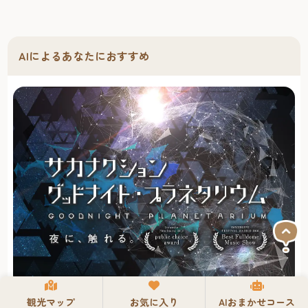
AIによるあなたにおすすめ
観光マップ
お気に入り
AIおまかせコース
『サカナクション グッドナイト・プラネタリウム』が今