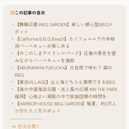
この記事の目次
【舞鶴公園 BBQ GARDEN】新しい都心型BBQス
ポット
【California B.B.Q Beach】カリフォルニアの本格
派バーベキューが楽しめる
【のこのしまアイランドパーク】圧巻の景色を望
みながらバーベキューを堪能
【ABURAYAMA FUKUOKA】大自然で味わう 森の
BBQ
【唐泊VILLAGE】山と海どちらも満喫できるBBQ
【海の中道海浜公園・光と風の広場 INN THE PARK
福岡】心地よい潮風の中で家族団欒の時間を
【HARBOR HOUSE BBQ GARDEN】毎夏、約3万人
が訪れる人気スポット
目次を開く