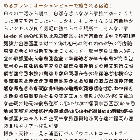
めるプラン！オーシャンビューで癒される宿泊！
日々の生活から離れ、自然を感じながら家族でゆったりと
した時間を過ごしたい。しかも、もし叶うならば市街地か
らアクセスが良く気軽に訪れられる場所で！そんなご家族
にピッタリの旅プランをご提案！福岡市街から車で片道1時
seven × seven 糸島は2024年にオープンしたばかりの宿泊
間ほどの西区エリアで、海と山それぞれのロケーションを
施設。全47部屋に対して11のルームタイプがあり、何度訪
堪能できる施設をご紹介します。
れても新しい表情を見せてくれます。部屋定員は最大8名
全ての部屋から海が臨める！seven × seven 糸島で海に包
で、家族や友人などグループの宿泊者がほとんどだそう。
seven × seven 糸島は全室テラス付きのオーシャン
まれるような宿泊を。
部屋の中にはキッチンや洗濯機など連泊するには必須な設
ビュー。開放的な空間で、福岡の海を楽しむ時間を過ごす
まずは今回の旅の拠点となるホテルへ。どこまでも続くよ
備も整っており、やはり数日間滞在される宿泊者も多いよ
ことができます。ザ・セブン スイートのテラスにはソファ
うな海を眺めながら海岸線をしばらく進むと、南国の空気
うです。インテリアやアメニティも細部までこだわり、ス
やBBQグリル、そしてジャグジーもついており、この空間
洗練されたデザインであしらわれた施設、普段とは違う景
感を漂わせるseven × seven 糸島に到着します。
トレスを感じさせない工夫が随所に見られます。
だけで丸っと1日過ごせちゃいます！※10月～3月はBBQグ
観、あっという間に非日常へと没入。自然を感じつつ何も
カフェ・フードコートでは、二見ヶ浦を眺められる開放的
リルの利用期間外となります
不便することのないこの空間は、まさに“くつろぎ”にもっ
な空間で地元の食事を楽しむことができます。
てこい。
seven × seven 糸島住所：〒819-0202 福岡市西区西浦266番
今回ご紹介するザ・セブン スイートは159.11㎡、定員4名の
心身を癒す家族旅行の拠点としてseven × seven 糸島を要
地公式HP：https://sevenxseven.com/hotels/itoshima/
お部屋。広々とした空間で家族団欒の時間を過ごすことが
チェック！
ウエストコーストライナーなら市街地から一本で福岡市西
できます。
区北崎エリアへ移動可能！
博多・天神～二見ヶ浦直行バス「ウエストコーストライ