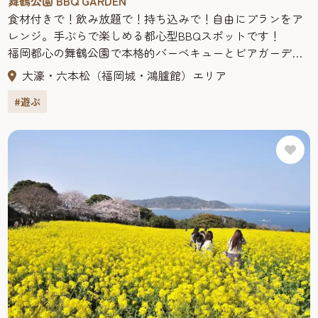
舞鶴公園 BBQ GARDEN
食材付きで！飲み放題で！持ち込みで！自由にプランをア
レンジ。手ぶらで楽しめる都心型BBQスポットです！
福岡都心の舞鶴公園で本格的バーベキューとビアガーデン
が楽しめるスポット『舞鶴公園 BBQ GARDEN 』。
大濠・六本松（福岡城・鴻臚館）エリア
舞鶴公園 BBQ GARDEN では、リーズナブルなバーベキュー
#遊ぶ
プランをご用意！家族や友人同士、また大人数の団体な
ど、ご利用シーンに合わせてお選びいただけます。リーズ
ナブルな価格で楽しめるBBQは肉も野菜も食べ応えバツグ
ン！
また、夜はビアガーデンとしても楽しめるようヒューガル
デン、バドワイザー2種の生ビールをご用意。その他50種以
上のドリンクもお楽しみ頂けます。
さらに「テーブルサイト」「ソファサイト（要追加料
金）」「ラウンジサイト（要追加料金）」3種類のBBQサイ
トをご用意。人数や用途、気分に合わせてお選びいただけ
ます。
●ご利用シーンに合わせて選べるバーベキュープラン詳
細・ご予約はこちら