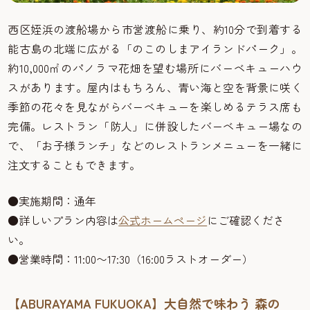
西区姪浜の渡船場から市営渡船に乗り、約10分で到着する
能古島の北端に広がる「のこのしまアイランドパーク」。
約10,000㎡のパノラマ花畑を望む場所にバーベキューハウ
スがあります。屋内はもちろん、青い海と空を背景に咲く
季節の花々を見ながらバーベキューを楽しめるテラス席も
完備。レストラン「防人」に併設したバーベキュー場なの
で、「お子様ランチ」などのレストランメニューを一緒に
注文することもできます。
●実施期間：通年
●詳しいプラン内容は
公式ホームページ
にご確認くださ
い。
●営業時間：11:00〜17:30（16:00ラストオーダー）
【ABURAYAMA FUKUOKA】大自然で味わう 森の