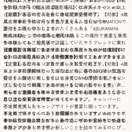
【時間】（午前）10:00〜10:30／（午後）14:00〜14:30【料
牧場には大きい馬２頭とポニー２頭がいますが、大きい馬
金】1人100円（税込）【販売場所】インフォメーション
を体験できるのは４歳以上、もしくは身長１２０ｃｍ以上
【定員】各回70名（定員に達し次第受付終了）【対象】4歳
と制限があるのであらかじめ確認が必要です。
以上※事前予約は行っておりません。当日INFORMATIONで
馬の背中からはどんな景色が見えるんでしょうか。
受付をお願いいたします。
遊ぶところも学ぶところのたくさんある「ABURAYAMA
乗馬体験かつての名馬と乗馬体験
FUKUOKA」。命の営みも感じられるこの場所で貴重な乗馬
牛のほかにも、競馬場で活躍していたサラブレッドに乗れ
を体験してみてください。
る貴重な体験もできます。どんな馬だったのかは体験して
【時間】（午前）11:00〜11:30／（午後）15:00〜15:30【料
設営を終えれば、あとは楽しむのみ。キャンプに慣れてい
からのお楽しみ。スタッフの方から聞くことができます。
金】1人550円（税込）【販売場所】インフォメーション
ない人にも道具レンタルや設営を行ってくれるプランもあ
【定員】各回70名（定員に達し次第受付終了）【対象】4歳
り、安心したキャンプをサポートしてくれます。
以上※事前予約は行っておりません。当日INFORMATIONで
キャンプの醍醐味といえばBBQ。特に春のBBQは、気温も
受付をお願いいたします。※身長120m以下のお客さまに
程よく、快適に楽しむにはもってこいの季節です。キャン
は、安心して乗馬できるポニーをご案内しています。
プならではの料理、お肉の焼ける匂い、賑やかな笑い声。
キャンプ豊富なキャンプサイトで思い出の春を
そして、油山から眺める夜景。たくさん遊んだあとに、こ
初心者も上級者もきっと、いつまでも心に残るような春の
ここでの楽しみは何といってもキャンプ。キャンパーに
れ以上ない贅沢な時間が待っています。
思い出になるはずです。
とって充実したキャンプサイトが豊富に揃っています。
不定期イベント
キャンプスタイルにあう数種類のキャンプサイトにソロサ
不定期で様々なイベントが開催されています。Webサイト
まとめ
イト、レンタルサービスもあり、レベルに合わせて快適な
やSNSで情報公開されているので、ぜひチェックしてみて
春の陽気に包まれながら、外で過ごすのが気持ちいいこの
キャンプが楽しめます。
ください。
季節。アウトドアで何か新しいことを始めてみるのにぴっ