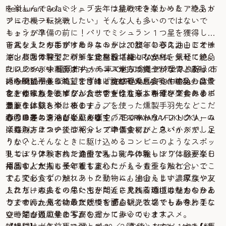
を楽しんでみたい！」「去年は挑戦できなかったアウトド
Restaurant Solaミシュラン１つ星の味を楽しめる 絶品カ
アに心機一転挑戦したい」そんな人も多いのではないで
ジュアルフレンチ
しょうか？
キャンプ準備の前に！パリでミシュラン１つ星を獲得した
そんな人たちにぴったりなのが、2023年の春に油山にオー
吉武シェフが手がけるレストランで腹ごしらえ。ここでは
レストランのおすすめメニューは、ビーフパスカードとチ
プンした体験型アウトドア施設「ABURAYAMA
油山農園で育てた新鮮な食材を堪能しながら、気軽に絶品
キンパスカード。パイ生地を器に様々な食材を乗せて焼い
FUKUOKA」。福岡市内から車で約30分とアクセス良好。市
フレンチが味わえます。テラスからは爽やかな青と新緑の
たフランス中南部オーベルニュ地方の郷土料理で、あっと
内を一望できる眺望で、キャンプや乗馬、乳牛の乳しぼり
緑の眺めが美しく、まずは「ABURAYAMA FUKUOKA」の景
いう間に平らげてしまうほど食感軽く、食べやすい一品で
「Restaurant Sola」を目的に訪れる人も多く、絶品のフレ
などの家族やカップル、若い女性も楽しめるバラエティー
色をゆったり眺めながら、舌をうならす料理を楽しみま
す。他にもさっぱりしたサワークリームを付けて食べるポ
ンチが味わえますが、食べすぎは注意。キャンプのために
豊かな体験も楽しめます。
しょう。
テトチュロスや、桜のチップを使った燻製手羽先などこだ
満腹には気をつけましょう。
今回は春の清々しい風が吹く「ABURAYAMA FUKUOKA」の
わりのメニューが楽しめます。
森のキオスク油山といえば！ ミルキーなソフトクリーム
春の日差しを浴びながら春空の下で味わうソフトクリーム
楽しみ方についてご紹介していきます。
「森のキオスク」はキャンプ中に食材が、スパイスが、足
は格別。ランチ後やキャンプ準備中にひと息いかがでしょ
りないとそんなときに駆け込めるコンビニのようなスポッ
うか？
トで、ソフトドリンクやアルコール、キャンプに必要な日
乳しぼり体験市内で貴重な乳しぼり体験
リニューアルされた油山でも、乳牛の乳しぼり体験が楽し
用品などが揃っています。
福岡の人たちに長年親しまれた「も〜も〜らんど」。ここ
めます。大人も子どもも童心にかえる貴重な触れ合いで
ここで必食なのがソフトクリーム。油山らしい濃厚なソフ
でも変わらず、触れあった動物にも出会えます。家族や友
す。
トクリームになっていてリニューアル前の「も〜も〜らん
人たち、恋人との思い出がたくさん残る油山の魅力のひと
これだけの多くの牛たちを間近に見れる環境はなかなかあ
ど」の時から名物のひとつです。ソフトクリームを片手に
つです。九州では最大規模を誇る観光牧場でもあり、７
りません。見ているだけでも面白い。ここでしか味わえな
空と油山の風景の写真を撮ってみるのもオススメ。
０〜８０頭の牛たちがのどかに歩いています。
い時間が過ごせます。