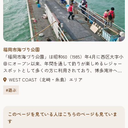
サンシャインプール【オープン期間】７月中旬～８月末
（年により期間延長あり）西日本最大規模のレジャープー
ル。流水プールなど６つの個性的なプールで大人も子供も
大はしゃぎできる。泳ぎ疲れたら、木陰や屋根付き休憩所
で一休み。フードショップも充実している。【入場料】大
人(15才以上) ：1,900円 小人(6才以上15才未満)
：1,000円 幼児(3才～5才) ：300円
福岡市海づり公園
「福岡市海づり公園」は昭和60（1985）年4月に西区大字小
田にオープン以来、年間を通して釣りが楽しめるレジャー
スポットとして多くの方に利用されており、博多湾沖へ
386m突き出たＴ字型鋼製釣り桟橋では本格的な釣りが楽し
WEST COAST（北﨑・糸島）エリア
めます。
#遊ぶ
園内には軽食コーナーや魚拓展示コーナー、展望所、身体
障害者用トイレ、休憩所や授乳室もあり、売店では道具や
エサを販売、貸し竿（有料）もあるので手ぶらでも安心で
す。初心者の方には、釣り方や仕掛け作りの指導を行って
このページを見ている人はこちらのページも見ていま
います。「海洋釣堀」では豪快なマダイ釣りが体験できま
す
す。一度、挑戦してみてください！また夏はBBQ、冬は牡