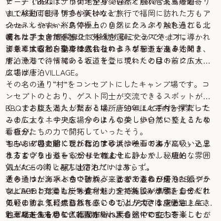
ナー」であれば、市街地からseven × seven 糸島の最寄り
ビーチ！BBQ！サウナ！全身で自然と触れ合える唐泊
まで移動可能！博多や天神など旅行で福岡に訪れた方もア
VILLAGEは日帰りでも楽しめる！
クセスしやすいバス停から、自然にたっぷり触れられる北
seven × seven 糸島で極上のリラックスタイムを過ごした
崎エリアまで1時間ほどで移動することができます。
あとは、大自然を感じに外へ！
慣れた手つきでトゥクトゥクを運転するスタッフに導かれ
詳しくは昭和自動車株式会社のページをチェック！
まさに大自然を全身で感じられるスポットがあると聞き、
て乗車すると、車では入れないような細道を進み始めま
唐泊漁港で待っていると、そこに現れたのはトゥクトゥ
す。そして、情緒ある坂道を登っていくと目の前に広大な
ク！
広場が！
ここは唐泊VILLAGE。
その名の通り“村”をコンセプトにしたキャンプ場です。コ
ンセプトのとおり、ゲスト同士が交流できるスポットが多
く、まさに人と人が繋がる場所。50年ほど手付かずだった
BBQでお腹を満たしたあとは、唐泊VILLAGE内を探索して
この広大なエリアを、今のような美しい自然に整えるため
みましょう！中央広場からほんの少し歩いていくとこんな
に自分たちの力で開拓していったそう。
看板が。
キャンプ場と聞くと「宿泊するにはハードルが高い」と思
“BEACH”の文字にひかれ、アニメや映画のように吸い込ま
もちろん目の前に現れたのは砂浜、そして海！
う方もいらっしゃるかもしれません。しかし、唐泊
れるような山道を1,2分ほど進むと、、、
まるでプライベートビーチのように静かで、秘境的な雰囲
VILLAGEの楽しみ方は宿泊だけにあらず。
気がたっぷりと醸し出されています。
その一つが、手ぶらで訪れることができる日帰りBBQプラ
透き通った海水と白い砂浜。来訪者で溢れかえった賑やか
さらには、テントサウナやバーまであるのが唐泊
ン。BBQコンロも炭も食材も、全て施設が準備をしてくれ
なビーチとはまた一味違う魅力を持っています。自分だけ
VILLAGE！充実したラインナップで楽しみが尽きません！
ています。気軽に訪れて、いつもより大きな空と生き生き
のもののように感じられるこの“うしろ浜”は、唐泊
気軽に訪れて、大自然を感じることができる唐泊VILLAGE
とした芝生を目に入れながら、大自然でのBBQを楽しむこ
VILLAGEへ来たらぜひ訪れたいスポットです！
もぜひチェックしてくださいね！
駐車場もあるので、福岡市街へ戻る途中に立ち寄ることが