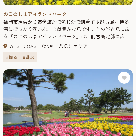
【おすすめPOINT】
①食材・飲み物の持込みは自由! コンロ、炭、トングをご用
のこのしまアイランドパーク
意。その他の備品はご準備ください。ゴミはこちらで処分
福岡市姪浜から市営渡船で約10分で到着する能古島。博多
します!②完全に手ぶらでBBQ を楽しみたい! という方には
湾にぽっかり浮かぶ、自然豊かな島です。その能古島にあ
食材・ドリンク付きプランで!③最大298名対応可能で、会
る「のこのしまアイランドパーク」は、能古島北部に広が
社での団体利用、ご近所の集まり、打上げなど大人数での
る約15万平方メートルの自然公園です。桜、菜の花、コス
WEST COAST（北﨑・糸島）エリア
利用にも最適!④大濠公園駅から徒歩6 分とアクセス抜群! わ
モスなど、一年を通じて季節の花々が咲き誇ります。特
ざわざ車で行かなくても利用できる手軽さ
#観る
#遊ぶ
に、菜の花とコスモスは有名！眼下に広がる博多湾の青さ
都心からアクセスも良く様々な年齢層のお客様や近隣の方
とのコントラストは「絶景」の一言につきます。園内には
にも好評いただいております。感染症対策もしっかり取り
レストランやバーベキューハウス、「ふれあい動物園」が
組んでいます。安心してご利用ください。
あり、レトロな町並みを再現した「思ひ出通り」では昔懐
※感染症対策については公式サイトをご覧ください。
かしい駄菓子やおもちゃも。貸し別荘やキャンプ村のバン
ガローなどでのバカンスも体験できますよ。