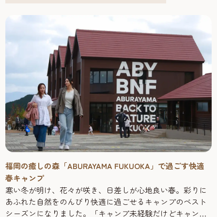
自然に包まれながら休息できるseven × seven 糸島。自然
をダイレクトに感じられる唐泊VILLAGE。自然を眺めなが
ら食事ができる糸島海鮮堂二見ヶ浦本店。
福岡市西区北崎エリアだからこそ過ごせる家族の時間を、
ぜひ一度体験してみてくださいね！
福岡の癒しの森「ABURAYAMA FUKUOKA」で過ごす快適
春キャンプ
寒い冬が明け、花々が咲き、日差しが心地良い春。彩りに
あふれた自然をのんびり快適に過ごせるキャンプのベスト
シーズンになりました。「キャンプ未経験だけどキャンプ