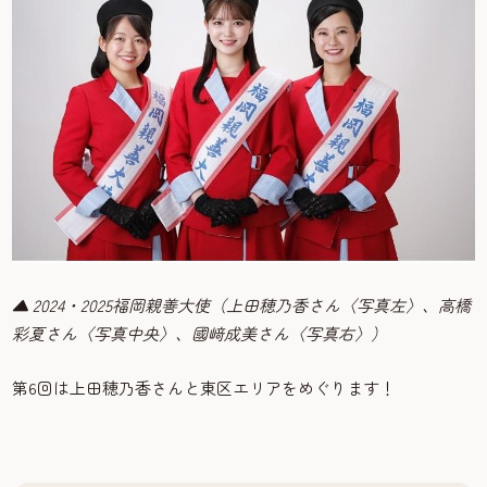
▲ 2024・2025福岡親善大使（上田穂乃香さん〈写真左〉、高橋
彩夏さん〈写真中央〉、國﨑成美さん〈写真右〉）
第6回は上田穂乃香さんと東区エリアをめぐります！