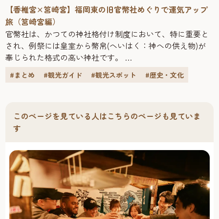
には80種類以上のパンが。オンライ ン販売も行っていま
舗ごとに異なる（HPの店舗紹介で確認を）
【香椎宮×筥崎宮】福岡東の旧官幣社めぐりで運気アップ
す。
https://yoshiduka-yla.com/
旅（筥崎宮編）
福岡市の中心部から少し離れた地にありながら、地元だけ
※営業時間は、新型コロナウイルスへの対策などで変更に
官幣社は、かつての神社格付け制度において、特に重要と
でなく全国のパン好きにその名をとどろかすブーランジェ
なっている場合があります。各店舗のサイトやSNSをご確
され、例祭には皇室から幣帛(へいはく：神への供え物)が
リー。この店出身のパン職人も多く、福岡のパン業界をけ
認ください。※料金やメニューは2023年1月現在のもので
奉じられた格式の高い神社です。
ん引する存在でもあります。
す。変更になる場合もあります。
福岡市内には、そのうち旧官幣大社2社と旧官幣小社2社が
人気の秘密は、オーナーシェフ・平山哲生さんが、地元や
★写真で福岡の観光の魅力を紹介するWebページとインス
#まとめ
#観光ガイド
#観光スポット
#歴史・文化
あり、その歴史的価値は高く評価されています。
東京の名店勤務と、本場フランスでの研修で深めてきた独
タグラムが始まりました！福岡の“今”を感じる風景やイベ
今回は、福岡市東区にある旧官幣大社「香椎宮」と「筥崎
自のパン製法。なかでも不動の人気を誇るのが『めんたい
ント、話題のエリアなど旅が楽しめるスポットを紹介して
宮」の2社をめぐる旅をご紹介します。
フランス』。外はパリッ、中はしっとりのバケットに自家
います。ぜひ、フォローやシェアをお願いします！
どちらも運気アップにぴったりの神社です。周辺の散策ス
このページを見ている人はこちらのページも見ていま
製めんたいクリームがたっぷり挟まれた、一度食べると病
ポットとあわせて、ぜひ訪れてみてください。
す
みつきになる逸品です。
「国産小麦を中心に、安心して食べられる素材だけを使
い、時間をかけて発酵させる」というパンストックのパン
は保湿性が高く、その名の通り冷凍ストックにも向いてい
るので、まとめ買いしても安心です。
❖パンストック 箱崎本店住所：福岡市東区箱崎6-7-6TEL：
092−631−5007営業時間：10:00～18:00定休日：月曜日、第
1・3火曜日https://painstock.theshop.jp/