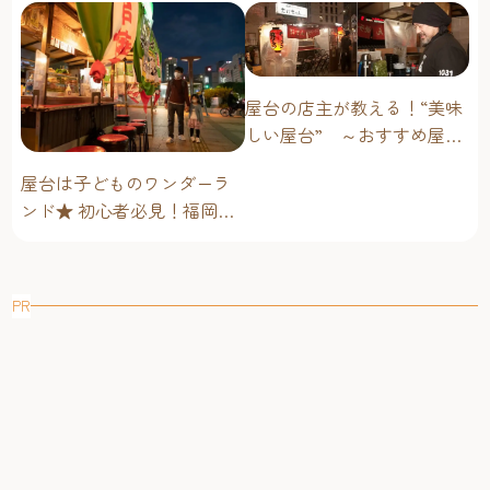
営業時間：16：00～24：00 ※水曜日17:00～、日曜日14:00～
23:00(L.O.22:00)定休日：火曜日
https://www.tenjousajiki.com/
昼は茶房で名物甘味、夜は酒房でこだわりビールに舌鼓筥
屋台の店主が教える！“美味
崎 鳩太郎商店（はこざき きゅうたろうしょうてん）
しい屋台” ～おすすめ屋台
全11種類のクラフトビールや世界のビールが揃う
グルメ編～
筥崎宮から徒歩1分の場所にある古民家づくりのビアバー。
屋台は子どものワンダーラ
国内外のクラフトビールが樽生で10種類以上そろい、飲み
ンド★ 初心者必見！福岡博
比べセットや飲み放題などを楽しめます。
多・子連れ屋台のススメ
和洋折衷の斬新な創作料理が自慢。なかでも人気の『鳩太
郎名物ポルチーニおでん』は、残ったポルチーニソースで
作るチーズリゾットも格別です。
PR
昼間は、ランチや甘味をいただける茶房として利用するこ
とも。蒙古襲来を退けたという筥崎宮の伝承から、そのと
き使われた鉄砲（てつはう）をイメージしてつくられた
『てつはう餅』は、この店ならではの名物菓子で、持ち帰
りもできます。また、クラフトビールは1日中提供している
ので、昼飲みにもおすすめです。