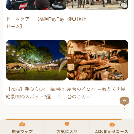
パン」をモットーに、“なつかしく、優しい味のパン”が
揃っています。
ドームツアー【福岡PayPay
櫛田神社
定番のパンに加え新作のパンも。新作パン情報はInstagram
ドーム】
で随時発信
2階にはイートインスペースもあり、パンを購入すると、
『Gcoffee（ジー・コーヒー）』（福岡県大野城市）が焙
煎したオリジナルのブレンドコーヒーを無料で提供してく
れます。
❖ナガタパン 箱崎店住所：福岡市東区箱崎1-44-20TEL：
092-643-8680営業時間：8:00-18:00 （売り切れ次第閉店）定
休日：火曜日、木曜日 ※Instagramで確認を
https://pannagata-
屋台のイロハ ～教えて！屋
【2026】手ぶらOK！福岡の
hakozaki.com/https://www.instagram.com/hakozaki8739naga
台のこと～
絶景BBQスポット7選 キャ
ta/
ンプ場・海辺・公園で手軽
◎箱崎商店街には魅力的な店がたくさんあります。 詳
に楽しむ
しくはこちらでご覧ください！
昭和の香りとアジアの異国情緒が共存する商店街吉塚リト
ルアジアマーケット
観光マップ
お気に入り
AIおまかせコース
戻る