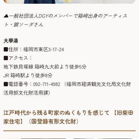
▲一般社団法人DGYのメンバーで箱崎出身のアーティス
ト・銀ソーダさん
大學湯
■住所：福岡市東区3-17-24
■アクセス：
地下鉄貝塚線 箱崎九大前より徒歩5分
JR 箱崎駅より徒歩8分
■電話番号：092-711-4982 （福岡市経済観光文化局文化財
活用部文化財活用課）
江戸時代から残る町家のぬくもりを感じて 【旧柴田
家住宅】（国登録有形文化財）