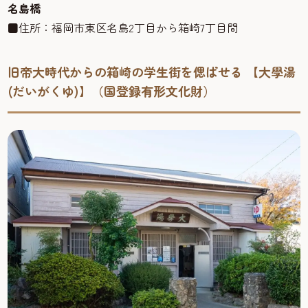
名島橋
■住所：福岡市東区名島2丁目から箱崎7丁目間
旧帝大時代からの箱崎の学生街を偲ばせる 【大學湯
(だいがくゆ)】（国登録有形文化財）