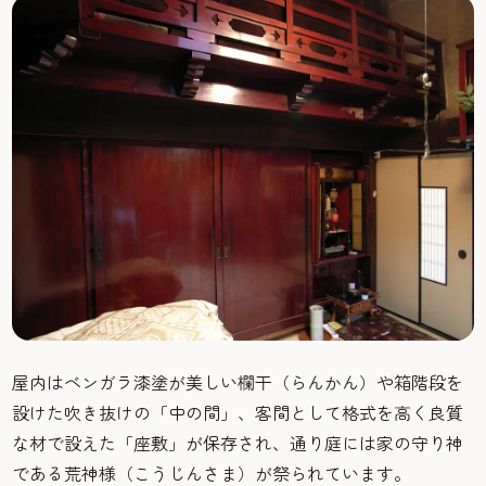
屋内はベンガラ漆塗が美しい欄干（らんかん）や箱階段を
設けた吹き抜けの「中の間」、客間として格式を高く良質
な材で設えた「座敷」が保存され、通り庭には家の守り神
である荒神様（こうじんさま）が祭られています。