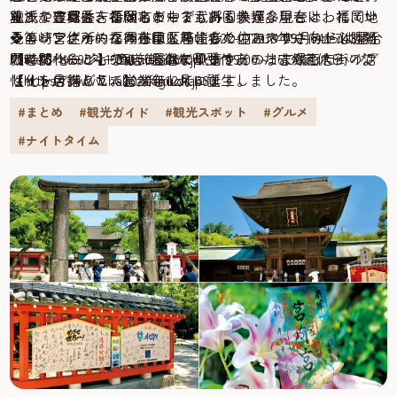
尊氏や豊臣秀吉など名だたる武将も参拝。現在は、福岡ソ
触ってご利益を祈願しましょう。
立派な建具と、冬はストーブもある快適な屋台として、地
ます。吉塚は、福岡市の中でも外国人が多いといわれてい
フトバンクホークスをはじめ、多くのアスリートが必勝祈
❖筥崎宮住所：福岡市東区箱崎1-22-1TEL：092-641-7431開
元のシンボル的な存在になりました。2018年9月からは屋台
るエリア。そのため外国人居住者の住みやすさ向上
願に訪れることでも知られています。
門時間：6:00～19:00 ※御朱印受付9:00～16:30定休日：な
の老朽化にともない、屋台の風情をそのまま残したハイブ
と、“シャッター商店街”になりつつあった吉塚商店街の活
【Web ページ】 fukuoka360.jp
しhttps://www.hakozakigu.or.jp/
リット店舗として営業をしています。
性化を目指して、2020年12月に誕生しました。
【インスタグラム】 fukuoka360
屋台の風情をそのまま残した参道沿いの名物店花山（はな
畳の小上がり席は、宴会はもちろん、小さなお子さま連れ
昭和の雰囲気を残すノスタルジックな商店街に、アジア各
#まとめ
#観光ガイド
#観光スポット
#グルメ
やま）
の方にもおすすめです。（予約可）
国から誘致した本場アジア料理など多国籍店舗10軒以上を
#ナイトタイム
自家製天然塩を使った定番の焼き鳥メニューに加え、新鮮
含む、40数軒のお店が集まっています。
な魚介串、大将が長年の歳月を注ぎ込み辿り着いたこだわ
交流施設『アジアンプラザ』の入り口に設置されている
り燻製串などが自慢です。筥崎宮の鳥居や、参道の四季を
『ガネーシャ』
眺めながらゆっくりとこの店ならではの屋台メニューを楽
商店街内には、ミャンマーから迎えた全長約2mの黄金に輝
しむことができます。
くお釈迦様や、インドからやって来たヒンズー教の神「ガ
昼から営業しているのでランチにも利用できます。
ネーシャ」の石像なども登場。福岡にいながら旅行気分
❖花山住所：福岡市東区箱崎1-44-17TEL：092-631-1408営業
で、アジアの食と文化を楽しめるスポットです。
時間：12:00～24:00（L.O.23:00）定休日：月曜日
空き店舗のシャッターを彩るシャッターアートは、地域の
https://yatai-hanayama.co.jp/
子どもたちや、商店街の方々、外国人の学生さんたちが描
全国から足を運ぶファンも多い人気店パンストック 箱崎本
いたもの
店
❖吉塚リトルアジアマーケット住所：福岡市博多区吉塚1-
ハード系からソフト系、惣菜系からスイーツ系まで、 店内
20−3（事務局）TEL：092-409-3209営業時間・定休日：店