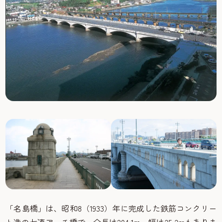
「名島橋」は、昭和8（1933）年に完成した鉄筋コンクリー
ト造の七連アーチ橋で、全長は204.1m、幅は25.2mもありま