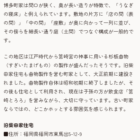
博多町家は間口が狭く、奥が長い造りが特徴で、「うなぎ
の寝床」と例えられています。敷地の片方に「店の間（表
の間）」「中の間」「座敷」が奥に向かって一列に並び、
その傍らを細長い通り庭（土間）でつなぐ構成が一般的で
す。
この地区は江戸時代から筥崎宮の神事に用いる杉板曲物
（すぎいたまげもの）の製作が盛んだったそうです。旧柴
田家住宅も曲物製作を営む町家として、大正前期に建設さ
れました。曲物製作自体は昭和初期に終了しましたが、そ
の後も住宅として利用され、現在は子孫の方が飲食店「筥
崎とろろ」を営みながら、大切に守っています。古い町家
ならではの、どこかホッとする雰囲気を感じられます。
旧柴田家住宅
■住所：福岡県福岡市東馬出5-12-9