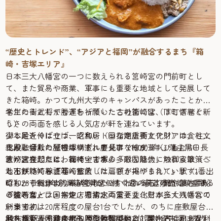
“歴史とトレンド”、“アジアと福岡”が融合するまち『箱
崎・吉塚エリア』
日本三大八幡宮の一つに数えられる筥崎宮の門前町とし
て、また貿易や商業、軍事にも重要な地域として発展して
きた箱崎。かつて九州大学のキャンパスがあったことから
学生の街としてもぎわっていたこの街には、下町情緒と新
名だたる武将が勝運を祈願した古社筥崎宮（はこざきぐ
しさの両面を感じる人気店が軒を連ねています。
う）
少し足を伸ばせば、昭和レトロな商店街とアジアの食と文
御本殿近くに立つ一之鳥居（国指定重要文化財）は、柱が
化が融合した『吉塚リトルアジアマーケット』も。
三段に切れた独特の構造。慶長14（1609）年、藩主黒田長
本殿と拝殿の屋根はいずれも見事な檜皮葺（ひわだぶ
筥崎宮を起点に、箱崎・吉塚の多彩な魅力に触れる散策へ
政が建立したとわれています。
き）。楼門には、御神宝である「敵国降伏」の御宸筆（ご
と出かけてみませんか？
地下鉄箱崎線『箱崎宮前（はこざきみやまえ）』駅（1番出
しんぴつ）を謹写・拡大した扁額が掲げられています。他
口）から徒歩3分。箱崎浜から続く広い参道の先に鎮座する
にも、千利休より奉納されたといわれる石灯籠や蒙古軍船
昭和28 (1953)年創業。筥崎宮のすぐ目の前、参道沿いにあ
『筥崎宮』は、宇佐、石清水両宮と並ぶ日本三大八幡宮の
の碇石など、国指定・県指定の重要文化財が多く残されて
る焼き鳥・ラーメン店です。
一つです。
います。
創業当初は20席程度の屋台1台でしたが、のちに座敷屋台1
厄を払い、困難に打ち勝つ勝運の神として、古くから足利
触れると運が湧き出ると言われている「湧出石」。ぜひ、
台を増築して、座席60席の大型屋台に。屋台とは思えない
JR吉塚駅から徒歩4分、箱崎のお隣に位置する吉塚にあり