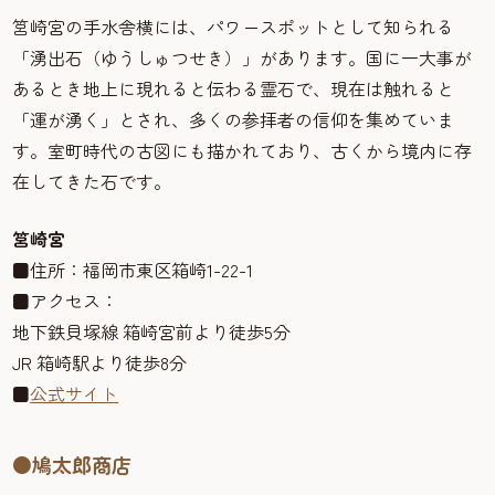
筥崎宮の手水舎横には、パワースポットとして知られる
「湧出石（ゆうしゅつせき）」があります。国に一大事が
あるとき地上に現れると伝わる霊石で、現在は触れると
「運が湧く」とされ、多くの参拝者の信仰を集めていま
す。室町時代の古図にも描かれており、古くから境内に存
在してきた石です。
筥崎宮
■住所：福岡市東区箱崎1-22-1
■アクセス：
地下鉄貝塚線 箱崎宮前より徒歩5分
JR 箱崎駅より徒歩8分
■
公式サイト
●鳩太郎商店