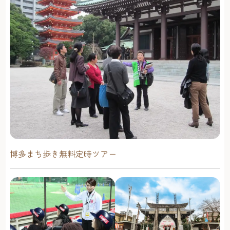
茶 中国茶 日本茶などをいただける喫茶も行なっていま
す。
『衣食住店』と名付けられたイベントスペースは、展示
会、音楽ライブ、パーティなどいろんなことに利用でき、
レンタルすることも可能です。
❖筥崎荘々/hakozakiso-so住所：福岡市東区馬出5-35-
15TEL：なし営業日・営業時間：Instagramで確認を
https://www.instagram.com/hakozaki_soso/
レトロな店構えと優しいパンの味にほっこりナガタパン 箱
崎店
看板や店構えなど、昔ながらのレトロな雰囲気にほっこり
筥崎宮のすぐ近くにある築70年以上の古民家を改装したパ
ン屋さん。本店は春日市にある「ナガタパン 箱崎店」で
博多まち歩き無料定時ツアー
す。
とはいえ、この店のパンは、生地も具材も箱崎店で毎日、
日が昇る前から職人さんたちが手作りしたもの。あんぱ
ん・メロンパン・クリームパン・ミルクパンをはじめ、全
粒粉バケット、ノアレザンなど、「特別なわけじゃなく
て、いつもそばにいて少しだけ心もお腹も満たしてくれる