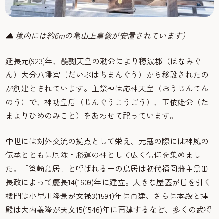
▲ 境内には約6mの亀山上皇像が安置されています）
延長元(923)年、醍醐天皇の勅命により穂波郡（ほなみぐ
ん）大分八幡宮（だいぶはちまんぐう）から移設されたの
が創建とされています。主祭神は応神天皇（おうじんてん
のう）で、神功皇后（じんぐうこうごう）、玉依姫命（た
まよりひめのみこと）をあわせて祀っています。
中世には対外交流の拠点として栄え、元寇の際には神風の
伝承とともに厄除・勝運の神として広く信仰を集めまし
た。「筥崎鳥居」と呼ばれる一の鳥居は初代福岡藩主黒田
長政によって慶長14(1609)年に建立。大きな屋蓋が目を引く
楼門は小早川隆景が文禄3(1594)年に再建、さらに本殿と拝
殿は大内義隆が天文15(1546)年に再建するなど、多くの武将