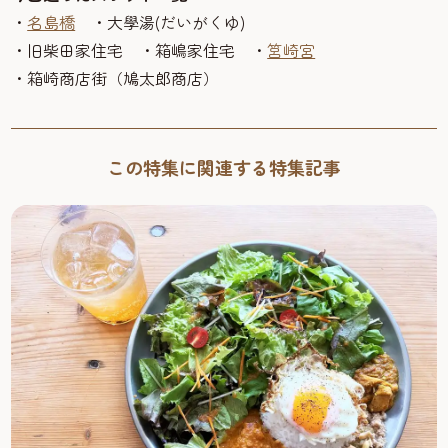
・
名島橋
・大學湯(だいがくゆ)
・旧柴田家住宅 ・箱嶋家住宅 ・
筥崎宮
・箱崎商店街（鳩太郎商店）
この特集に関連する特集記事