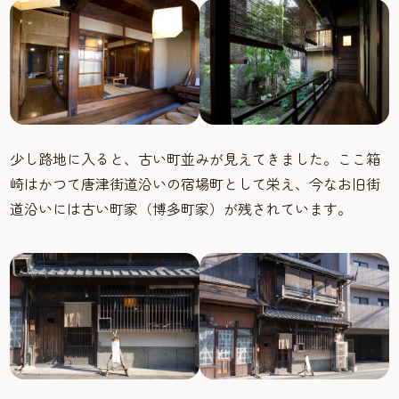
少し路地に入ると、古い町並みが見えてきました。ここ箱
崎はかつて唐津街道沿いの宿場町として栄え、今なお旧街
道沿いには古い町家（博多町家）が残されています。