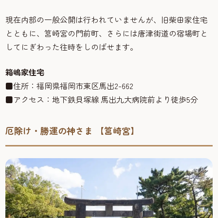
現在内部の一般公開は行われていませんが、旧柴田家住宅
とともに、筥崎宮の門前町、さらには唐津街道の宿場町と
してにぎわった往時をしのばせます。
箱嶋家住宅
■住所：福岡県福岡市東区馬出2-662
■アクセス：地下鉄貝塚線 馬出九大病院前より徒歩5分
厄除け・勝運の神さま 【筥崎宮】