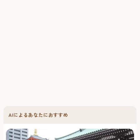
❖筥崎 鳩太郎商店住所：福岡市東区箱崎1-44-20TEL：092-
292-9669営業時間：茶房 11:30～17:00（L.O.16:30）※ランチ
はL.O.14:00酒房 日～木曜日17:30～22:30（フードL.O.：
21:30／ドリンクL.O.：22:00） 金土祝前17:30～
23:30（フードL.O.：22:30／ドリンクL.O.：23:00）定休日：
月曜日（月曜日もしくは火曜日が祝日の場合、それぞれ火
曜日、水曜日に変更）https://www.q-taro.jp/
カレーも大人気の個性派複合スペース筥崎荘々/hakozakiso-
so（はこざきそうそう）
『筥崎荘々カレー』（1350円）は地元のカレーファンにも
大人気
人気店が並ぶ筥崎宮向かいの通り沿いに立つビルの2階。カ
フェ＋イベントスペース＋ゲストハウスの機能を備えたス
ペースです。店名は、「筥崎」という地名と、別荘・旅
館・アパートなどをイメージさせる「荘」、英語の「so
so」（まあまあ良い）という意味を組み合わせたものだそ
AIによるあなたにおすすめ
う。
カフェの人気メニューは、2~3種類のカレーとたっぷりの
野菜をワンプレートで味わえる 「筥崎荘々 カレー』。台湾