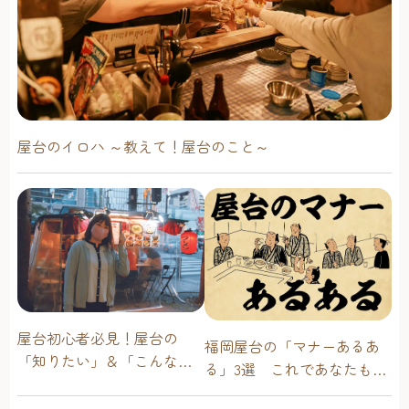
大正浪漫な店内で日本人好みの洋食を天井桟敷（てんじょ
うさじき）
江戸時代末期に建てられた築150年以上の商家を改装したイ
タリアン居酒屋。1・2階合わせてテーブル席が60席あり、1
階にはバーテンダーが腕を振るうカウンター席や記念日な
どにぴったりな個室などもあります。
チーズフォンデュにはプレーンのほか、ゴルゴンゾーラ・
屋台のイロハ ～教えて！屋台のこと～
ブラックペッパー・トマトとバジルなど変わり種も。生ワ
インとの相性も抜群です。
二大看板メニューは、日本人の好みに合わせ数種類のチー
ズを配合したチーズフォンデュ（700円～）と、フレッシュ
でフルーティな生ワイン（グラス800円）。
他にも、那珂川町金太郎卵を使用したふわっトロッなオム
レツに明太ソースをかけた博多のオムレツ（880円）やパス
タ、ピザなど、イタリアンに和の要素を取り入れたシェフ
渾身の洋食が楽しめます。オリジナルカクテルや全15種類
屋台初心者必見！屋台の
福岡屋台の「マナーあるあ
の銘柄からウイスキーを選べるハイボールなど、充実のド
「知りたい」＆「こんな時
る」3選 これであなたも屋
リンク類も魅力的です。 大正浪漫の香り漂う店内
どうしたらいい？」その疑
台通！
❖天井桟敷住所：福岡市東区馬出5-35-15TEL：092-651-1688
問に答えます！