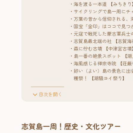
海を渡る一本道 【みちきり
サイクリングで島一周にチ
万葉の昔から信仰される、
国宝「金印」はココで見つ
元寇で戦死した蒙古軍兵士
志賀島最北端の社 【志賀海
森に佇む古墳 【中津宮古墳
島一番の絶景スポット 【
海風感じる禅宗寺院 【荘厳
好い（よい）島の景色に出
穫祭！ 【潮騒ヨイ祭り】
目次を開く
志賀島一周！歴史・文化ツアー