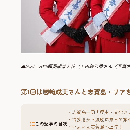
▲2024・2025福岡親善大使（上田穂乃香さん〈
第1回は國﨑成美さんと志賀島エリア
志賀島一周！歴史・文化ツ
博多港から渡船に乗って旅
この記事の目次
いよいよ志賀島へ上陸！