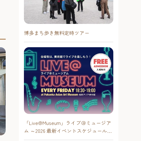
博多まち歩き無料定時ツアー
「Live@Museum」ライブ＠ミュージア
ム ～2026 最新イベントスケジュール！
【福岡アジア美術館】