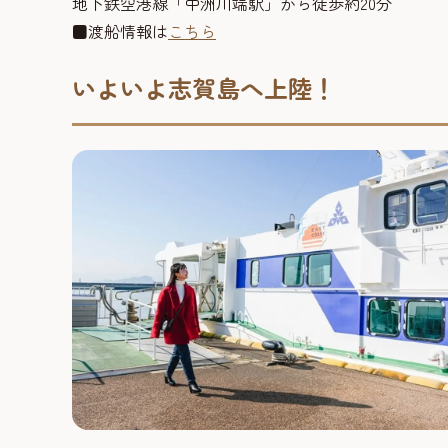
地下鉄空港線「中洲川端駅」から徒歩約20分
■渡船情報は
こちら
いよいよ志賀島へ上陸！