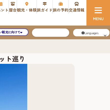
ベント
屋台
観光・体験
旅ガイド
旅の予約
交通情報
い観光に向けて
Languages
ット巡り