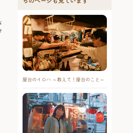
らのページも見ています
な
け
屋台のイロハ ～教えて！屋台のこと～