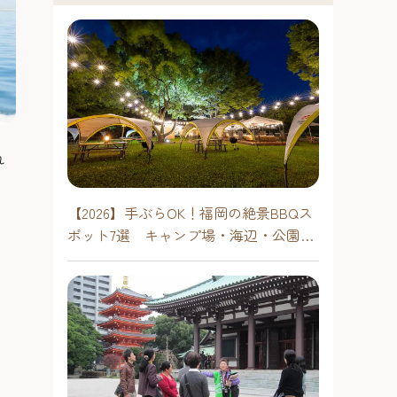
れ
【2026】手ぶらOK！福岡の絶景BBQス
ポット7選 キャンプ場・海辺・公園で
手軽に楽しむ