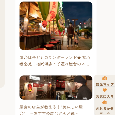
屋台は子どものワンダーランド★ 初心
者必見！福岡博多・子連れ屋台のスス
メ
観光マップ
お気に入り
屋台の店主が教える！“美味しい屋
AIおまかせ
コース
台” ～おすすめ屋台グルメ編～