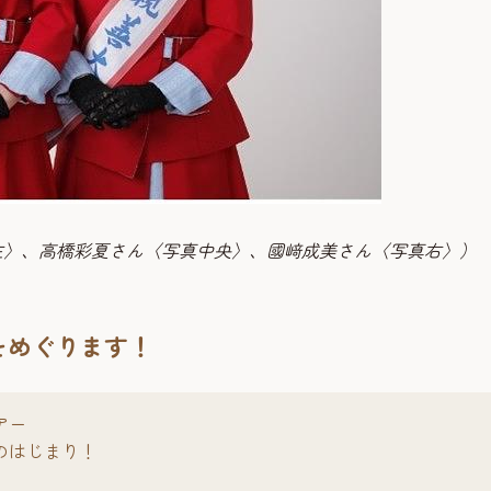
写真左〉、高橋彩夏さん〈写真中央〉、國﨑成美さん〈写真右〉）
をめぐります！
アー
のはじまり！