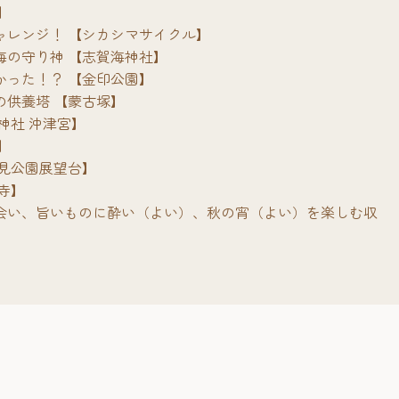
】
ャレンジ！ 【シカシマサイクル】
海の守り神 【志賀海神社】
かった！？ 【金印公園】
の供養塔 【蒙古塚】
神社 沖津宮】
】
潮見公園展望台】
寺】
会い、旨いものに酔い（よい）、秋の宵（よい）を楽しむ収