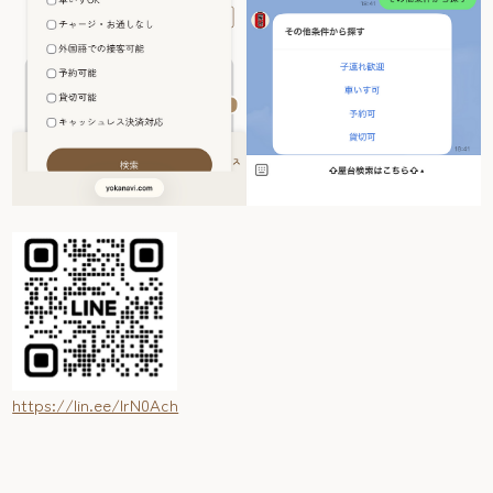
https://lin.ee/IrN0Ach