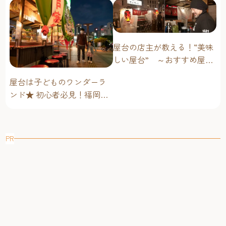
ることもあり、使いやすさで食が進みます。（写真下）
注意が必要。
歩道・道路への飛び出し注意！
屋台の店主が教える！“美味
屋台は多くの人が行き交う歩道にあり、車道にも近いため
しい屋台” ～おすすめ屋台
注意が必要です。お父さんの横にピタリと席を置いておく
グルメ編～
ことも大切です。子どもだけで席を立ったり、歩きまわっ
屋台は子どものワンダーラ
たりしないようにして、席を離れるときは親も一緒に付い
ンド★ 初心者必見！福岡博
ておきましょう。
多・子連れ屋台のススメ
屋台のすぐそばを人や自転車が行き交います。（写真左）
お話をたくさんして、屋台での食事に集中させることもポ
イントです。（写真右）
PR
会話や雰囲気を楽しんで。
屋台は社会勉強の場
屋台の醍醐味はなんといっても、店主や他のお客さんとの
交流。同じ空間にいれば子どもだって交流の輪の仲間入り
です。いろんな人とのコミュニケーションは子どもにとっ
て社会勉強の場。海外の方との出会いも身近にあるのが屋