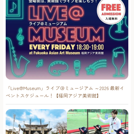
「おねえさんとかおじさんと話したのが楽しかった。美味
しいものをいろいろ食べたのが楽しかった。」
お父さんの感想～
「屋台が開放的で非日常だからか、すごく楽しんでいまし
た。親子で屋台を満喫できたので、連れて来て良かったで
す。普段、家族以外の大人と話す機会もあまりないので、
良い経験にもなったと思います。子どもがある程度きちん
と座っていられる年齢なら、周りに気遣いつつも子連れで
も十分に楽しめます。」
「Live@Museum」ライブ＠ミュージアム ～2026 最新イ
ベントスケジュール！【福岡アジア美術館】