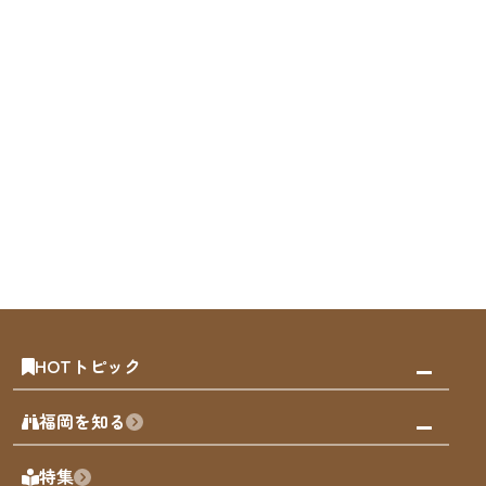
HOTトピック
みんなの旅行記
福岡を知る
天神エリア
福岡の見どころ
特集
博多旧市街