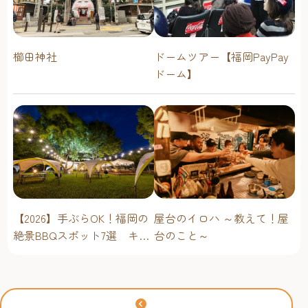
櫛田神社
ドームツアー【福岡PayPay
ドーム】
屋台のイロハ ～教えて！屋
【2026】手ぶらOK！福岡の
台のこと～
絶景BBQスポット7選 キャ
ンプ場・海辺・公園で手軽
に楽しむ