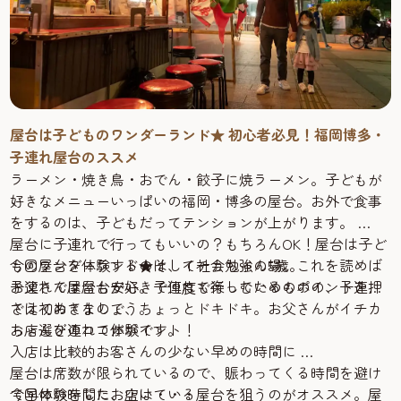
屋台は子どものワンダーランド★ 初心者必見！福岡博多・
子連れ屋台のススメ
ラーメン・焼き鳥・おでん・餃子に焼ラーメン。子どもが
好きなメニューいっぱいの福岡・博多の屋台。お外で食事
をするのは、子どもだってテンションが上がります。
屋台に子連れで行ってもいいの？もちろんOK！屋台は子ど
ものワンダーランド★そして社会勉強の場。これを読めば
今回屋台を体験するのは、イチカちゃん5歳。
子連れで屋台も安心。子連れで楽しむためのポイントを押
お父さんは屋台が好きで何度も行っているものの、子連れ
さえておきましょう。
では初めてなので、ちょっとドキドキ。お父さんがイチカ
ちゃんを連れて体験です。
お店選びのココがポイント！
入店は比較的お客さんの少ない早めの時間に
屋台は席数が限られているので、賑わってくる時間を避け
て早めの時間に、空いている屋台を狙うのがオススメ。屋
今回体験をしたお店は・・・