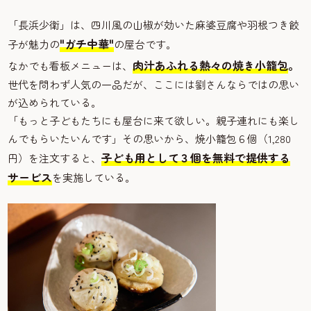
「長浜少衛」は、四川風の山椒が効いた麻婆豆腐や羽根つき餃
"ガチ中華"
子が魅力の
の屋台です。
肉汁あふれる熱々の焼き小籠包
。
なかでも看板メニューは、
世代を問わず人気の一品だが、ここには劉さんならではの思い
が込められている。
「もっと子どもたちにも屋台に来て欲しい。親子連れにも楽し
んでもらいたいんです」その思いから、焼小籠包６個（1,280
子ども用として３個を無料で提供する
円）を注文すると、
サービス
を実施している。