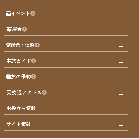
福岡の魅力
福岡城
イベント
観光カレンダー
歴史・文化
観光PR動画
屋台
まち歩き
観光・体験
福岡グルメ
福岡の祭り
観る・遊ぶ
旅ガイド
屋台
福岡を楽しむ
モデルコース
旅の予約
買う
福岡のアート
AIおまかせコース
体験
福岡のナイトタイム
交通アクセス
オリジナルプラン
泊まる
福岡の歴史・文化
みんなの旅行記
市内交通ガイド
お役立ち情報
サステナブルツーリズム
お得なチケット
福岡検定
お知らせ
サイト情報
よかなび音声ガイド
災害情報
まち歩き・体験プログラム掲載申込