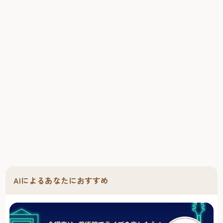
台です。
隣席のお姉さんや居合わせたおじちゃんと、たくさんのお
話をするイチカちゃん。普段は話すことがない大人たち、
常連のサラリーマンや観光客との交流もできます。
食事が済んだら速やかに。
子どもを退屈させずに退店を。
次の来店者に席を譲ることも、屋台マナーを学ぶ学習のひ
とつ。
また食事中、子どもが落ち着かなかったり席を離れがちで
あれば退屈になってきているサイン。早めの切り上げも必
要です。日頃なかなかできない体験ができて、子どものい
い思い出と経験になったはずです。この日体験したことを
話しながら帰路につきましょう。
すっかり屋台に馴染んでいるイチカちゃん。子どもも大人
AIによるあなたにおすすめ
と一緒に楽しめる福岡・博多の屋台。
非日常の体験が良い経験と思い出に。
イチカちゃんの感想～