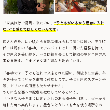
「家族旅行で福岡に来たのに、
“子どもがいるから屋台に入れ
ない”と感じてほしくないんです
」
迎さん自身、幼い頃から父親に連れられて屋台に通い、学生時
代には現在の「喜柳」でアルバイトとして働いた経験を持つ。
その屋台を受け継ぎ、いまは組合長として福岡の屋台全体の未
来を見据え、さまざまな取り組みを進めている。
「喜柳では、子ども連れで来店された際に、胡椒や紅生姜、ネ
ギを使ってよいかを事前に確認します。子ども用のスプーンや
箸、ドリンクの用意も欠かせません」
さらに安全面への配慮も徹底しているという。
「小さなお子さまには背もたれのある椅子を用意し、火元から
離れた席へ案内します。屋台はどうしても火を使う場所なの