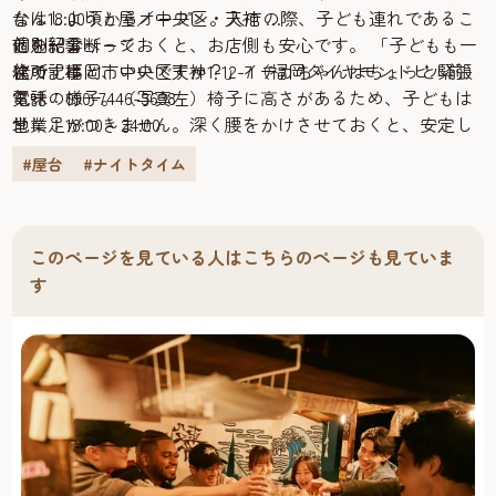
台は18:00頃からオープン。入店の際、子ども連れであるこ
なんしようと屋／中央区・天神
とを一言断っておくと、お店側も安心です。 「子どもも一
個別紹介ページ
前の記事
緒ですけど、いいですか？」イチカちゃんはちょっと緊張
住所：福岡市中央区天神1-12-7（福岡ダイヤモンドビル前）
次の記事
気味の様子。（写真左）椅子に高さがあるため、子どもは
電話：090-7446-3638
地に足がつきません。深く腰をかけさせておくと、安定し
営業：18:00～24:00
て座れます。（写真右）
店休日：不定休
#屋台
#ナイトタイム
注文も子どもと一緒に品定め。
ご主人と女将さん二人で切盛りしている心地よいお店で、
子どもが注文をするのも体験のひとつ
ふらっと立ち寄るお客さんから常連客、観光客と多くの人
大きな鍋に入ったおでん、ショーケースに並ぶ焼き鳥のネ
が訪れます。メニューも英語表記されているため、海外か
このページを見ている人はこちらのページも見ていま
タ、子どもにとってワクワクするようなものばかり。食べ
らのお客様も多くグローバル。ラーメンやおでん、焼き鳥
す
たいもの、食べられるものを見極めながら、一緒に注文を
はもちろん、看板メニューの、もやしたっぷりの焼きラー
しましょう。非日常な体験ということもあって、苦手な食
メン“もやしソバ”がおすすめです！
べ物が食べられるように！なんてことも。子どもが自分で
注文をするのも思い出に残る体験に。食べながら様子をみ
て、食べきれる量の注文を。
お父さんと相談をしながら注文。ちょっとドキドキ。（左
上）大きな鍋にネタいっぱいのおでん。「何にしようか
なぁ～♪」イチカちゃん、もうワクワクです！（写真右