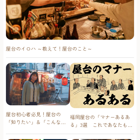
上）料理の受け取りはお父さんも手を添えて。（左下）食
べ進み具合をみながら注文を。（右下） 温かく迎えてくれ
た店主の西田さんご夫婦。女将さんとのやりとりに、イチ
カちゃん楽しくなってきた様子。
子連れには欠かせない、
屋台のイロハ ～教えて！屋台のこと～
持って行くと助かるアイテム
ウェットティッシュ、子ども用スプーン、子ども用のお箸
（エジソン箸）、ストローは持参しておくと安心。スト
ローなどは屋台によっては用意しているところもあります
が、ない場合もあるので、子どもが普段使っているものを
持って行きましょう。また、タオルなども持参しておく
と、スタイ（エプロン）の役目になるほか、食べこぼしの
ためのひざ掛けや、寒さを感じるときのマフラーや肩掛け
にもなり安心です。
屋台初心者必見！屋台の
福岡屋台の「マナーあるあ
親子が持参したのは、ウェットティッシュに子ども用ス
「知りたい」＆「こんな時
る」3選 これであなたも屋
プーン、子ども用箸、ストロー。（写真左上）お箸やス
どうしたらいい？」その疑
台通！
プーンは日頃イチカちゃんが使っているものを持参してい
問に答えます！